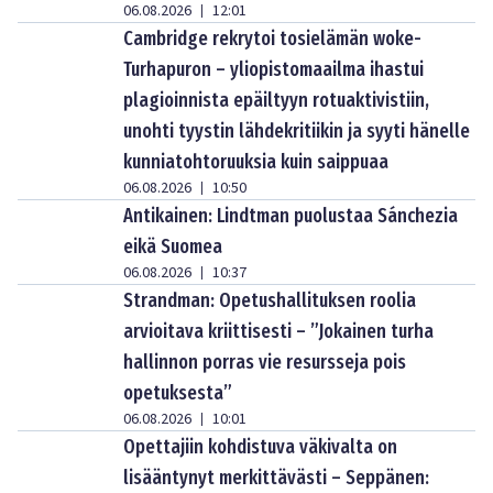
06.08.2026
12:01
|
Cambridge rekrytoi tosielämän woke-
Turhapuron – yliopistomaailma ihastui
plagioinnista epäiltyyn rotuaktivistiin,
unohti tyystin lähdekritiikin ja syyti hänelle
kunniatohtoruuksia kuin saippuaa
06.08.2026
10:50
|
Antikainen: Lindtman puolustaa Sánchezia
eikä Suomea
06.08.2026
10:37
|
Strandman: Opetushallituksen roolia
arvioitava kriittisesti – ”Jokainen turha
hallinnon porras vie resursseja pois
opetuksesta”
06.08.2026
10:01
|
Opettajiin kohdistuva väkivalta on
lisääntynyt merkittävästi – Seppänen: