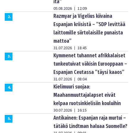
itä”
05.08.2026
12:09
|
Razmyar ja Vigelius kiivaina
2
.
Espanjan kriisistä – ”SDP levittää
laittomille siirtolaisille punaista
mattoa”
31.07.2026
18:45
|
Kymmenet tuhannet afrikkalaiset
3
.
tunkeutuivat väkisin Eurooppaan –
Espanjan Ceutassa ”täysi kaaos”
31.07.2026
08:04
|
Kielimuuri suojaa:
4
.
Maahanmuuttajalapset eivät
kelpaa ruotsinkielisiin kouluihin
30.07.2026
16:15
|
Antikainen: Espanjan raja murtui –
5
.
tätäkö Lindtman haluaa Suomelle?