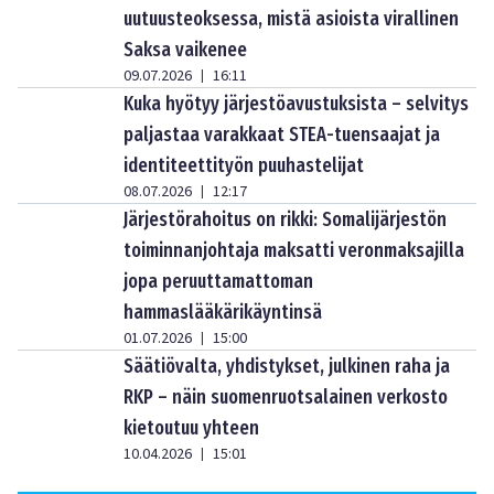
uutuusteoksessa, mistä asioista virallinen
Saksa vaikenee
09.07.2026
16:11
|
Kuka hyötyy järjestöavustuksista – selvitys
paljastaa varakkaat STEA-tuensaajat ja
identiteettityön puuhastelijat
08.07.2026
12:17
|
Järjestörahoitus on rikki: Somalijärjestön
toiminnanjohtaja maksatti veronmaksajilla
jopa peruuttamattoman
hammaslääkärikäyntinsä
01.07.2026
15:00
|
Säätiövalta, yhdistykset, julkinen raha ja
RKP – näin suomenruotsalainen verkosto
kietoutuu yhteen
10.04.2026
15:01
|