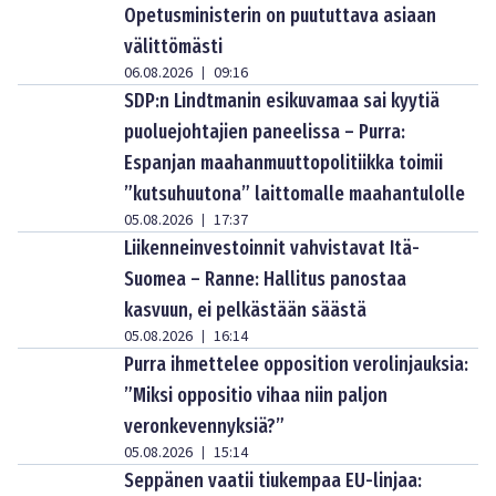
Opetusministerin on puututtava asiaan
välittömästi
06.08.2026
09:16
|
SDP:n Lindtmanin esikuvamaa sai kyytiä
puoluejohtajien paneelissa – Purra:
Espanjan maahanmuuttopolitiikka toimii
”kutsuhuutona” laittomalle maahantulolle
05.08.2026
17:37
|
Liikenneinvestoinnit vahvistavat Itä-
Suomea – Ranne: Hallitus panostaa
kasvuun, ei pelkästään säästä
05.08.2026
16:14
|
Purra ihmettelee opposition verolinjauksia:
”Miksi oppositio vihaa niin paljon
veronkevennyksiä?”
05.08.2026
15:14
|
Seppänen vaatii tiukempaa EU-linjaa: