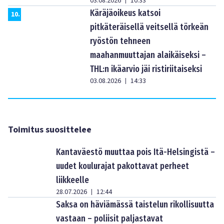
03.08.2026
10:33
|
Käräjäoikeus katsoi
10
.
pitkäteräisellä veitsellä törkeän
ryöstön tehneen
maahanmuuttajan alaikäiseksi –
THL:n ikäarvio jäi ristiriitaiseksi
03.08.2026
14:33
|
Toimitus suosittelee
Kantaväestö muuttaa pois Itä-Helsingistä –
uudet koulurajat pakottavat perheet
liikkeelle
28.07.2026
12:44
|
Saksa on häviämässä taistelun rikollisuutta
vastaan – poliisit paljastavat