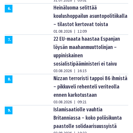
31.07.2026
09:01
|
Heinäluoma selittää
6
.
koulushoppailun asuntopolitiikalla
– tilastot kertovat toista
01.08.2026
12:09
|
22 EU-maata haastaa Espanjan
7
.
löysän maahanmuuttolinjan –
uppiniskainen
sosialistipääministeri ei taivu
03.08.2026
16:15
|
Nizzan terroristi tappoi 86 ihmistä
8
.
– pikkuveli rehenteli veriteolla
ennen karkotustaan
03.08.2026
09:21
|
Islamisaatiolle vauhtia
9
.
Britanniassa – koko poliisikunta
paastolle solidaarisuussyistä