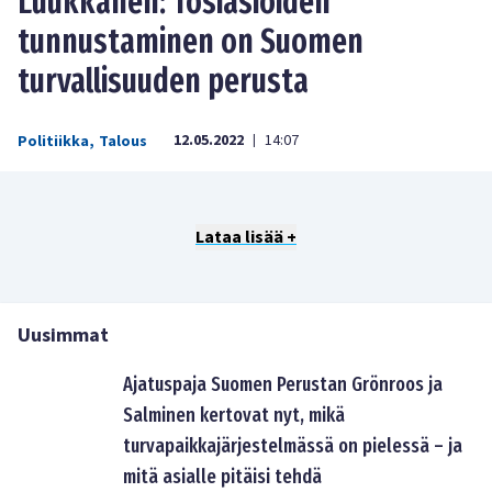
Luukkanen: Tosiasioiden
tunnustaminen on Suomen
turvallisuuden perusta
12.05.2022
14:07
Politiikka
,
Talous
|
Lataa lisää +
Uusimmat
Ajatuspaja Suomen Perustan Grönroos ja
Salminen kertovat nyt, mikä
turvapaikkajärjestelmässä on pielessä – ja
mitä asialle pitäisi tehdä