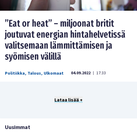
”Eat or heat” – miljoonat britit
joutuvat energian hintahelvetissä
valitsemaan lämmittämisen ja
syömisen välillä
04.09.2022
17:33
Politiikka
,
Talous
,
Ulkomaat
|
Lataa lisää +
Uusimmat