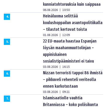
kunniatohtoruuksia kuin saippuaa
06.08.2026
10:50
|
Heinäluoma selittää
4
.
koulushoppailun asuntopolitiikalla
– tilastot kertovat toista
01.08.2026
12:09
|
22 EU-maata haastaa Espanjan
5
.
löysän maahanmuuttolinjan –
uppiniskainen
sosialistipääministeri ei taivu
03.08.2026
16:15
|
Nizzan terroristi tappoi 86 ihmistä
6
.
– pikkuveli rehenteli veriteolla
ennen karkotustaan
03.08.2026
09:21
|
Islamisaatiolle vauhtia
7
.
Britanniassa – koko poliisikunta