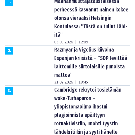
Maahanmuuttajataustaisessa
1
.
perheessä kasvanut nainen kokee
olonsa vieraaksi Helsingin
Kontulassa: ”Tästä on tullut Lähi-
itä”
05.08.2026
12:09
|
Razmyar ja Vigelius kiivaina
2
.
Espanjan kriisistä – ”SDP levittää
laittomille siirtolaisille punaista
mattoa”
31.07.2026
18:45
|
Cambridge rekrytoi tosielämän
3
.
woke-Turhapuron –
yliopistomaailma ihastui
plagioinnista epäiltyyn
rotuaktivistiin, unohti tyystin
lähdekritiikin ja syyti hänelle