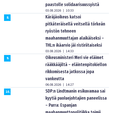
paastolle solidaarisuussyistä
03.08.2026
10:33
|
Käräjäoikeus katsoi
8
.
pitkäteräisellä veitsellä törkeän
ryöstön tehneen
maahanmuuttajan alaikäiseksi –
THL:n ikäarvio jäi ristiriitaiseksi
03.08.2026
14:33
|
Oikeusministeri Meri vie eläimet
9
.
rääkkääjiltä – eläintenpitokiellon
rikkomisesta jatkossa jopa
vankeutta
06.08.2026
14:27
|
SDP:n Lindtmanin esikuvamaa sai
10
.
kyytiä puoluejohtajien paneelissa
– Purra: Espanjan
maahanmuuttopolitiikka toimii