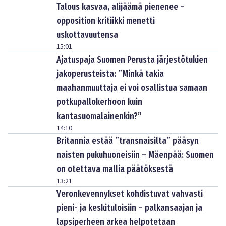
Talous kasvaa, alijäämä pienenee –
opposition kritiikki menetti
uskottavuutensa
15:01
Ajatuspaja Suomen Perusta järjestötukien
jakoperusteista: ”Minkä takia
maahanmuuttaja ei voi osallistua samaan
potkupallokerhoon kuin
kantasuomalainenkin?”
14:10
Britannia estää ”transnaisilta” pääsyn
naisten pukuhuoneisiin – Mäenpää: Suomen
on otettava mallia päätöksestä
13:21
Veronkevennykset kohdistuvat vahvasti
pieni- ja keskituloisiin – palkansaajan ja
lapsiperheen arkea helpotetaan