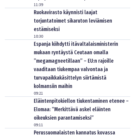
11:39
Ruokavirasto käynnisti laajat
torjuntatoimet sikaruton leviämisen
estämiseksi
10:30
Espanja kiihdytti itävaltalaisministerin
mukaan ryntäystä Ceutaan omalla
”megamagneetillaan” – EU:n rajoille
vaaditaan tiukempaa valvontaa ja
turvapaikkakäsittelyn siirtämistä
kolmansiin maihin
09:21
Eläintenpitokiellon tiukentaminen etenee –
Elomaa: ”Merkittävä askel eläinten
oikeuksien parantamiseksi”
09:11
Perussuomalaisten kannatus kovassa