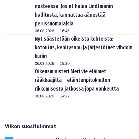
nosteessa: Jos et halua Lindtmanin
hallitusta, kannattaa äänestää
perussuomalaisia
06.08.2026
16:45
|
Nyt säästetään oikeista kohteista:
kotoutus, kehitysapu ja järjestötuet vihdoin
kuriin
06.08.2026
15:30
|
Oikeusministeri Meri vie eläimet
rääkkääjiltä – eläintenpitokiellon
rikkomisesta jatkossa jopa vankeutta
06.08.2026
14:27
|
Viikon suosituimmat