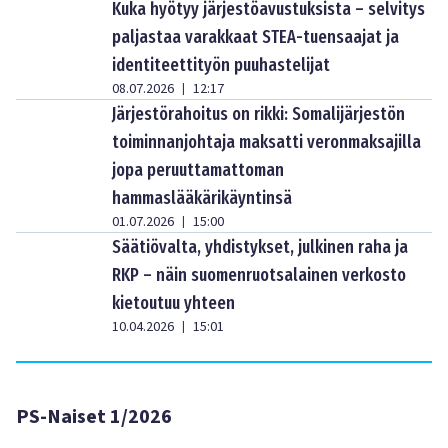
Kuka hyötyy järjestöavustuksista – selvitys
paljastaa varakkaat STEA-tuensaajat ja
identiteettityön puuhastelijat
08.07.2026
12:17
|
Järjestörahoitus on rikki: Somalijärjestön
toiminnanjohtaja maksatti veronmaksajilla
jopa peruuttamattoman
hammaslääkärikäyntinsä
01.07.2026
15:00
|
Säätiövalta, yhdistykset, julkinen raha ja
RKP – näin suomenruotsalainen verkosto
kietoutuu yhteen
10.04.2026
15:01
|
PS-Naiset 1/2026