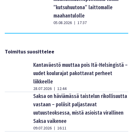
”kutsuhuutona” laittomalle
maahantulolle
05.08.2026
17:37
|
Toimitus suosittelee
Kantaväestö muuttaa pois Itä-Helsingistä –
uudet koulurajat pakottavat perheet
liikkeelle
28.07.2026
12:44
|
Saksa on häviämässä taistelun rikollisuutta
vastaan – poliisit paljastavat
uutuusteoksessa, mistä asioista virallinen
Saksa vaikenee
09.07.2026
16:11
|