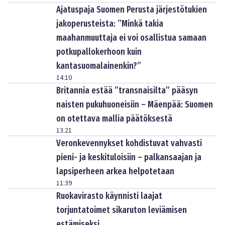
Ajatuspaja Suomen Perusta järjestötukien
jakoperusteista: ”Minkä takia
maahanmuuttaja ei voi osallistua samaan
potkupallokerhoon kuin
kantasuomalainenkin?”
14:10
Britannia estää ”transnaisilta” pääsyn
naisten pukuhuoneisiin – Mäenpää: Suomen
on otettava mallia päätöksestä
13:21
Veronkevennykset kohdistuvat vahvasti
pieni- ja keskituloisiin – palkansaajan ja
lapsiperheen arkea helpotetaan
11:39
Ruokavirasto käynnisti laajat
torjuntatoimet sikaruton leviämisen
estämiseksi