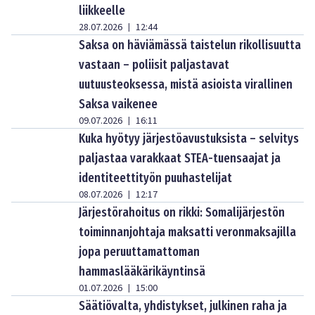
liikkeelle
28.07.2026
12:44
|
Saksa on häviämässä taistelun rikollisuutta
vastaan – poliisit paljastavat
uutuusteoksessa, mistä asioista virallinen
Saksa vaikenee
09.07.2026
16:11
|
Kuka hyötyy järjestöavustuksista – selvitys
paljastaa varakkaat STEA-tuensaajat ja
identiteettityön puuhastelijat
08.07.2026
12:17
|
Järjestörahoitus on rikki: Somalijärjestön
toiminnanjohtaja maksatti veronmaksajilla
jopa peruuttamattoman
hammaslääkärikäyntinsä
01.07.2026
15:00
|
Säätiövalta, yhdistykset, julkinen raha ja