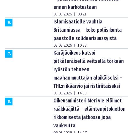
ennen karkotustaan
03.08.2026
09:21
|
Islamisaatiolle vauhtia
6
.
Britanniassa – koko poliisikunta
paastolle solidaarisuussyistä
03.08.2026
10:33
|
Käräjäoikeus katsoi
7
.
pitkäteräisellä veitsellä törkeän
ryöstön tehneen
maahanmuuttajan alaikäiseksi –
THL:n ikäarvio jäi ristiriitaiseksi
03.08.2026
14:33
|
Oikeusministeri Meri vie eläimet
8
.
rääkkääjiltä – eläintenpitokiellon
rikkomisesta jatkossa jopa
vankeutta
06.08.2026
14:27
|