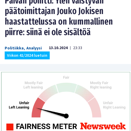
Päivän pointti: Ylen väistyvän
päätoimittajan Jouko Jokisen
haastattelussa on kummallinen
piirre: siinä ei ole sisältöä
13.10.2024
23:33
Politiikka
,
Analyysi
|
Viikon 41/2024 luetuin