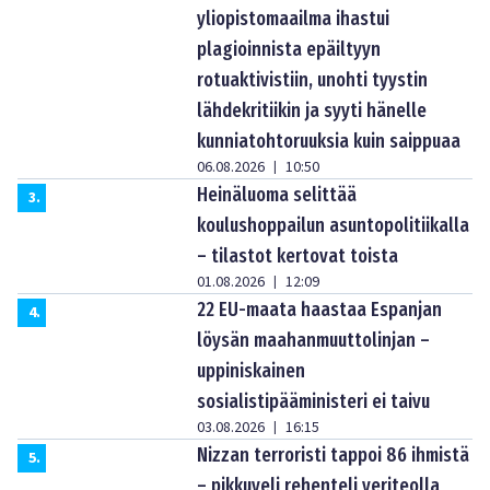
yliopistomaailma ihastui
plagioinnista epäiltyyn
rotuaktivistiin, unohti tyystin
lähdekritiikin ja syyti hänelle
kunniatohtoruuksia kuin saippuaa
06.08.2026
10:50
|
Heinäluoma selittää
3
.
koulushoppailun asuntopolitiikalla
– tilastot kertovat toista
01.08.2026
12:09
|
22 EU-maata haastaa Espanjan
4
.
löysän maahanmuuttolinjan –
uppiniskainen
sosialistipääministeri ei taivu
03.08.2026
16:15
|
Nizzan terroristi tappoi 86 ihmistä
5
.
– pikkuveli rehenteli veriteolla