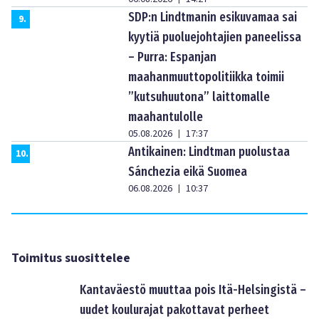
SDP:n Lindtmanin esikuvamaa sai
9
.
kyytiä puoluejohtajien paneelissa
– Purra: Espanjan
maahanmuuttopolitiikka toimii
”kutsuhuutona” laittomalle
maahantulolle
05.08.2026
17:37
|
Antikainen: Lindtman puolustaa
10
.
Sánchezia eikä Suomea
06.08.2026
10:37
|
Toimitus suosittelee
Kantaväestö muuttaa pois Itä-Helsingistä –
uudet koulurajat pakottavat perheet