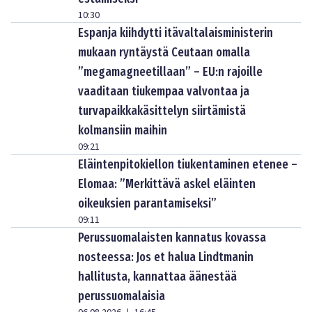
10:30
Espanja kiihdytti itävaltalaisministerin
mukaan ryntäystä Ceutaan omalla
”megamagneetillaan” – EU:n rajoille
vaaditaan tiukempaa valvontaa ja
turvapaikkakäsittelyn siirtämistä
kolmansiin maihin
09:21
Eläintenpitokiellon tiukentaminen etenee –
Elomaa: ”Merkittävä askel eläinten
oikeuksien parantamiseksi”
09:11
Perussuomalaisten kannatus kovassa
nosteessa: Jos et halua Lindtmanin
hallitusta, kannattaa äänestää
perussuomalaisia