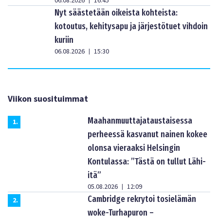
06.08.2026
16:45
|
Nyt säästetään oikeista kohteista:
kotoutus, kehitysapu ja järjestötuet vihdoin
kuriin
06.08.2026
15:30
|
Viikon suosituimmat
Maahanmuuttajataustaisessa
1
.
perheessä kasvanut nainen kokee
olonsa vieraaksi Helsingin
Kontulassa: ”Tästä on tullut Lähi-
itä”
05.08.2026
12:09
|
Cambridge rekrytoi tosielämän
2
.
woke-Turhapuron –