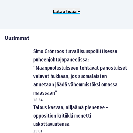
Lataa lisää +
Uusimmat
Simo Grönroos turvallisuuspoliittisessa
puheenjohtajapaneelissa:
“Maanpuolustukseen tehtävät panostukset
valuvat hukkaan, jos suomalaisten
annetaan jäädä vähemmistöksi omassa
maassaan”
18:34
Talous kasvaa, alijäämä pienenee –
opposition kritiikki menetti
uskottavuutensa
15:01