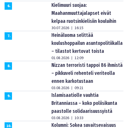
Kielimuuri suojaa:
6
.
Maahanmuuttajalapset eivät
kelpaa ruotsinkielisiin kouluihin
30.07.2026
16:15
|
Heinäluoma selittää
7
.
koulushoppailun asuntopolitiikalla
– tilastot kertovat toista
01.08.2026
12:09
|
Nizzan terroristi tappoi 86 ihmistä
8
.
– pikkuveli rehenteli veriteolla
ennen karkotustaan
03.08.2026
09:21
|
Islamisaatiolle vauhtia
9
.
Britanniassa – koko poliisikunta
paastolle solidaarisuussyistä
03.08.2026
10:33
|
Kolumni: Sokea suvaitsevaisuus
10
.