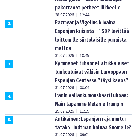
pakottavat perheet liikkeelle
28.07.2026
12:44
|
Razmyar ja Vigelius kiivaina
2
.
Espanjan kriisistä – ”SDP levittää
laittomille siirtolaisille punaista
mattoa”
31.07.2026
18:45
|
Kymmenet tuhannet afrikkalaiset
3
.
tunkeutuivat väkisin Eurooppaan –
Espanjan Ceutassa ”täysi kaaos”
31.07.2026
08:04
|
Iranin vallankumouskaarti uhoaa:
4
.
Näin tapamme Melanie Trumpin
29.07.2026
11:19
|
Antikainen: Espanjan raja murtui –
5
.
tätäkö Lindtman haluaa Suomelle?
31.07.2026
09:01
|