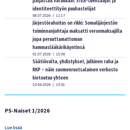
paljastaa varakkaat STEA-tuensaajat ja
identiteettityön puuhastelijat
08.07.2026
12:17
|
Järjestörahoitus on rikki: Somalijärjestön
toiminnanjohtaja maksatti veronmaksajilla
jopa peruuttamattoman
hammaslääkärikäyntinsä
01.07.2026
15:00
|
Säätiövalta, yhdistykset, julkinen raha ja
RKP – näin suomenruotsalainen verkosto
kietoutuu yhteen
10.04.2026
15:01
|
PS-Naiset 1/2026
Lue lisää