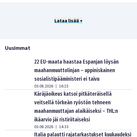
Lataa lisää +
Uusimmat
22 EU-maata haastaa Espanjan löysän
maahanmuuttolinjan – uppiniskainen
sosialistipääministeri ei taivu
03.08.2026
16:15
|
Käräjäoikeus katsoi pitkäteräisellä
veitsellä törkeän ryöstön tehneen
maahanmuuttajan alaikäiseksi – THL:n
ikäarvio jäi ristiriitaiseksi
03.08.2026
14:33
|
Italia palautti rajatarkastukset kuukaudeksi