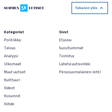
Takaisin ylös
Kategoriat
Sivut
Politiikka
Etusivu
Talous
Suosituimmat
Analyysi
Toimitus
Ulkomaat
Lähetä uutisvinkki
Muut uutiset
Perussuomalainen-lehti
Kulttuuri
Videot
Kolumnit
Viihde