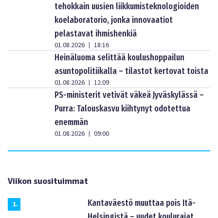
tehokkain uusien liikkumisteknologioiden
koelaboratorio, jonka innovaatiot
pelastavat ihmishenkiä
01.08.2026
18:16
|
Heinäluoma selittää koulushoppailun
asuntopolitiikalla – tilastot kertovat toista
01.08.2026
12:09
|
PS-ministerit vetivät väkeä Jyväskylässä –
Purra: Talouskasvu kiihtynyt odotettua
enemmän
01.08.2026
09:00
|
Viikon suosituimmat
Kantaväestö muuttaa pois Itä-
1
.
Helsingistä – uudet koulurajat