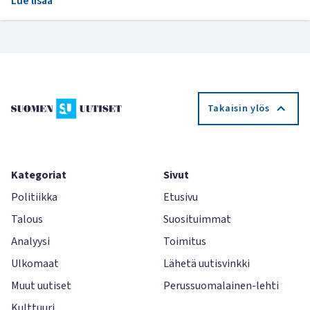
Lue lisää
Takaisin ylös
Kategoriat
Sivut
Politiikka
Etusivu
Talous
Suosituimmat
Analyysi
Toimitus
Ulkomaat
Lähetä uutisvinkki
Muut uutiset
Perussuomalainen-lehti
Kulttuuri