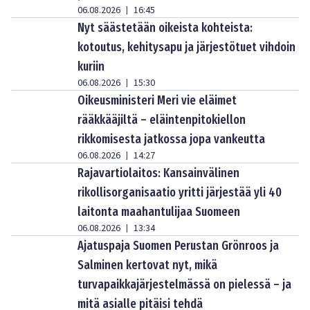
06.08.2026
16:45
|
Nyt säästetään oikeista kohteista:
kotoutus, kehitysapu ja järjestötuet vihdoin
kuriin
06.08.2026
15:30
|
Oikeusministeri Meri vie eläimet
rääkkääjiltä – eläintenpitokiellon
rikkomisesta jatkossa jopa vankeutta
06.08.2026
14:27
|
Rajavartiolaitos: Kansainvälinen
rikollisorganisaatio yritti järjestää yli 40
laitonta maahantulijaa Suomeen
06.08.2026
13:34
|
Ajatuspaja Suomen Perustan Grönroos ja
Salminen kertovat nyt, mikä
turvapaikkajärjestelmässä on pielessä – ja
mitä asialle pitäisi tehdä