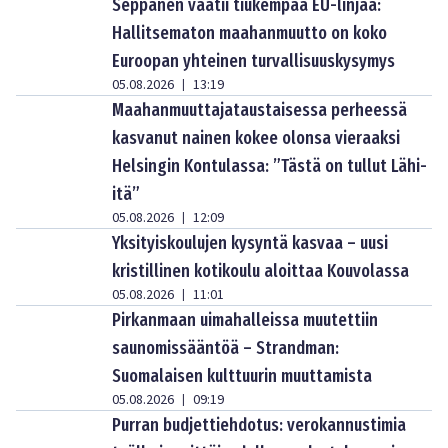
Seppänen vaatii tiukempaa EU-linjaa:
Hallitsematon maahanmuutto on koko
Euroopan yhteinen turvallisuuskysymys
05.08.2026
13:19
|
Maahanmuuttajataustaisessa perheessä
kasvanut nainen kokee olonsa vieraaksi
Helsingin Kontulassa: ”Tästä on tullut Lähi-
itä”
05.08.2026
12:09
|
Yksityiskoulujen kysyntä kasvaa – uusi
kristillinen kotikoulu aloittaa Kouvolassa
05.08.2026
11:01
|
Pirkanmaan uimahalleissa muutettiin
saunomissääntöä – Strandman:
Suomalaisen kulttuurin muuttamista
05.08.2026
09:19
|
Purran budjettiehdotus: verokannustimia