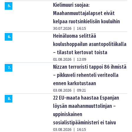
Kielimuuri suojaa:
5
.
Maahanmuuttajalapset eivät
kelpaa ruotsinkielisiin kouluihin
30.07.2026
16:15
|
Heinäluoma selittää
6
.
koulushoppailun asuntopolitiikalla
– tilastot kertovat toista
01.08.2026
12:09
|
Nizzan terroristi tappoi 86 ihmistä
7
.
– pikkuveli rehenteli veriteolla
ennen karkotustaan
03.08.2026
09:21
|
22 EU-maata haastaa Espanjan
8
.
löysän maahanmuuttolinjan –
uppiniskainen
sosialistipääministeri ei taivu
03.08.2026
16:15
|