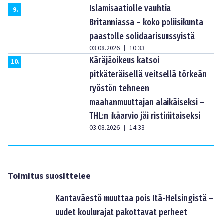
Islamisaatiolle vauhtia
9
.
Britanniassa – koko poliisikunta
paastolle solidaarisuussyistä
03.08.2026
10:33
|
Käräjäoikeus katsoi
10
.
pitkäteräisellä veitsellä törkeän
ryöstön tehneen
maahanmuuttajan alaikäiseksi –
THL:n ikäarvio jäi ristiriitaiseksi
03.08.2026
14:33
|
Toimitus suosittelee
Kantaväestö muuttaa pois Itä-Helsingistä –
uudet koulurajat pakottavat perheet