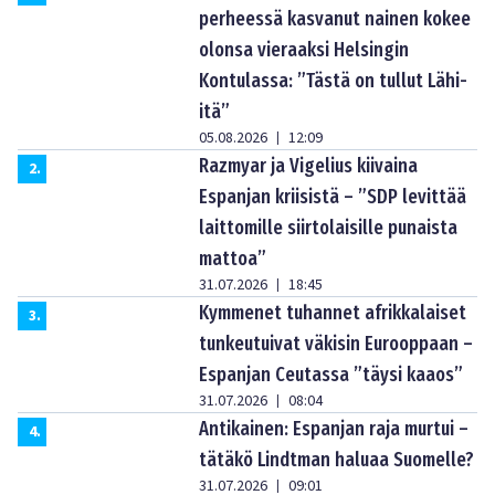
perheessä kasvanut nainen kokee
olonsa vieraaksi Helsingin
Kontulassa: ”Tästä on tullut Lähi-
itä”
05.08.2026
12:09
|
Razmyar ja Vigelius kiivaina
2
.
Espanjan kriisistä – ”SDP levittää
laittomille siirtolaisille punaista
mattoa”
31.07.2026
18:45
|
Kymmenet tuhannet afrikkalaiset
3
.
tunkeutuivat väkisin Eurooppaan –
Espanjan Ceutassa ”täysi kaaos”
31.07.2026
08:04
|
Antikainen: Espanjan raja murtui –
4
.
tätäkö Lindtman haluaa Suomelle?
31.07.2026
09:01
|