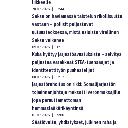
liikkeelle
28.07.2026
12:44
|
Saksa on häviämässä taistelun rikollisuutta
vastaan – poliisit paljastavat
uutuusteoksessa, mistä asioista virallinen
Saksa vaikenee
09.07.2026
16:11
|
Kuka hyötyy järjestöavustuksista – selvitys
paljastaa varakkaat STEA-tuensaajat ja
identiteettityön puuhastelijat
08.07.2026
12:17
|
Järjestörahoitus on rikki: Somalijärjestön
toiminnanjohtaja maksatti veronmaksajilla
jopa peruuttamattoman
hammaslääkärikäyntinsä
01.07.2026
15:00
|
Säätiövalta, yhdistykset, julkinen raha ja