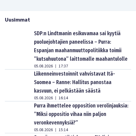
Uusimmat
SDP:n Lindtmanin esikuvamaa sai kyytiä
puoluejohtajien paneelissa – Purra:
Espanjan maahanmuuttopolitiikka toimii
”kutsuhuutona” laittomalle maahantulolle
05.08.2026
17:37
|
Liikenneinvestoinnit vahvistavat Itä-
Suomea – Ranne: Hallitus panostaa
kasvuun, ei pelkästään säästä
05.08.2026
16:14
|
Purra ihmettelee opposition verolinjauksia:
”Miksi oppositio vihaa niin paljon
veronkevennyksiä?”
05.08.2026
15:14
|