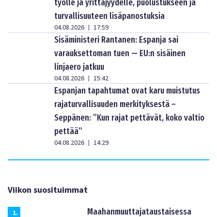
työlle ja yrittäjyydelle, puolustukseen ja
turvallisuuteen lisäpanostuksia
04.08.2026
17:59
|
Sisäministeri Rantanen: Espanja sai
varauksettoman tuen — EU:n sisäinen
linjaero jatkuu
04.08.2026
15:42
|
Espanjan tapahtumat ovat karu muistutus
rajaturvallisuuden merkityksestä –
Seppänen: ”Kun rajat pettävät, koko valtio
pettää”
04.08.2026
14:29
|
Viikon suosituimmat
Maahanmuuttajataustaisessa
1
.