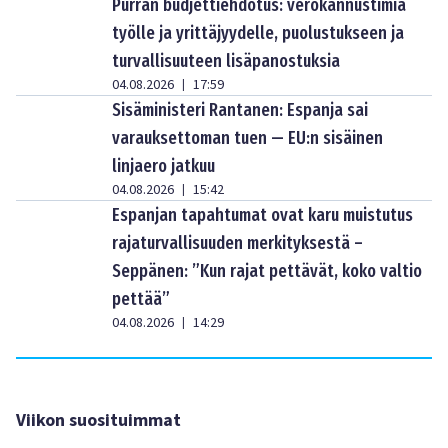
Purran budjettiehdotus: verokannustimia
työlle ja yrittäjyydelle, puolustukseen ja
turvallisuuteen lisäpanostuksia
04.08.2026
17:59
|
Sisäministeri Rantanen: Espanja sai
varauksettoman tuen — EU:n sisäinen
linjaero jatkuu
04.08.2026
15:42
|
Espanjan tapahtumat ovat karu muistutus
rajaturvallisuuden merkityksestä –
Seppänen: ”Kun rajat pettävät, koko valtio
pettää”
04.08.2026
14:29
|
Viikon suosituimmat