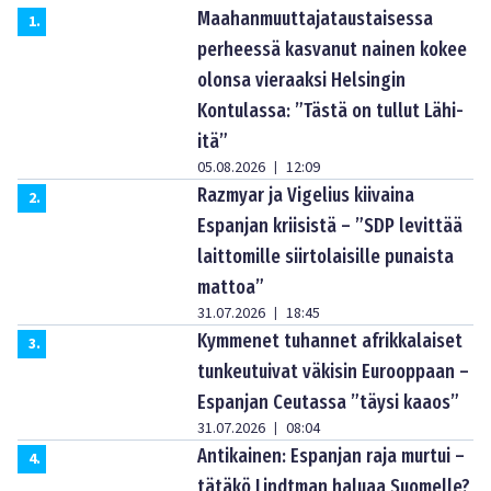
Maahanmuuttajataustaisessa
1
.
perheessä kasvanut nainen kokee
olonsa vieraaksi Helsingin
Kontulassa: ”Tästä on tullut Lähi-
itä”
05.08.2026
12:09
|
Razmyar ja Vigelius kiivaina
2
.
Espanjan kriisistä – ”SDP levittää
laittomille siirtolaisille punaista
mattoa”
31.07.2026
18:45
|
Kymmenet tuhannet afrikkalaiset
3
.
tunkeutuivat väkisin Eurooppaan –
Espanjan Ceutassa ”täysi kaaos”
31.07.2026
08:04
|
Antikainen: Espanjan raja murtui –
4
.
tätäkö Lindtman haluaa Suomelle?