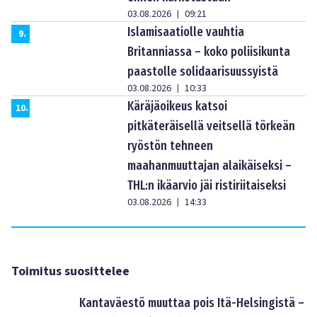
03.08.2026
09:21
|
Islamisaatiolle vauhtia
9
.
Britanniassa – koko poliisikunta
paastolle solidaarisuussyistä
03.08.2026
10:33
|
Käräjäoikeus katsoi
10
.
pitkäteräisellä veitsellä törkeän
ryöstön tehneen
maahanmuuttajan alaikäiseksi –
THL:n ikäarvio jäi ristiriitaiseksi
03.08.2026
14:33
|
Toimitus suosittelee
Kantaväestö muuttaa pois Itä-Helsingistä –