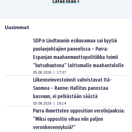
Lataa lisää +
Uusimmat
SDP:n Lindtmanin esikuvamaa sai kyytiä
puoluejohtajien paneelissa – Purra:
Espanjan maahanmuuttopolitiikka toimii
”kutsuhuutona” laittomalle maahantulolle
05.08.2026
17:37
|
Liikenneinvestoinnit vahvistavat Itä-
Suomea – Ranne: Hallitus panostaa
kasvuun, ei pelkästään säästä
05.08.2026
16:14
|
Purra ihmettelee opposition verolinjauksia:
”Miksi oppositio vihaa niin paljon
veronkevennyksiä?”