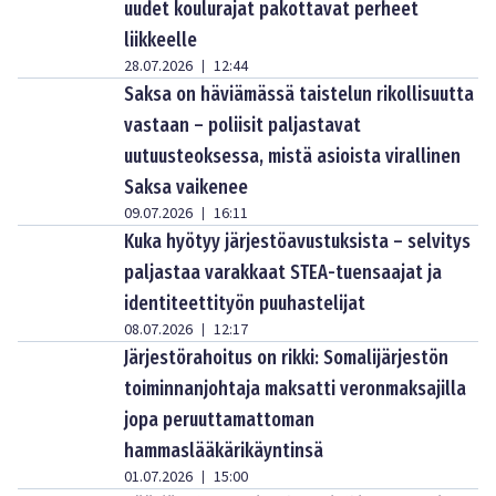
uudet koulurajat pakottavat perheet
liikkeelle
28.07.2026
12:44
|
Saksa on häviämässä taistelun rikollisuutta
vastaan – poliisit paljastavat
uutuusteoksessa, mistä asioista virallinen
Saksa vaikenee
09.07.2026
16:11
|
Kuka hyötyy järjestöavustuksista – selvitys
paljastaa varakkaat STEA-tuensaajat ja
identiteettityön puuhastelijat
08.07.2026
12:17
|
Järjestörahoitus on rikki: Somalijärjestön
toiminnanjohtaja maksatti veronmaksajilla
jopa peruuttamattoman
hammaslääkärikäyntinsä
01.07.2026
15:00
|