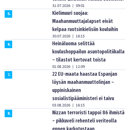
31.07.2026
09:01
|
Kielimuuri suojaa:
5
.
Maahanmuuttajalapset eivät
kelpaa ruotsinkielisiin kouluihin
30.07.2026
16:15
|
Heinäluoma selittää
6
.
koulushoppailun asuntopolitiikalla
– tilastot kertovat toista
01.08.2026
12:09
|
22 EU-maata haastaa Espanjan
7
.
löysän maahanmuuttolinjan –
uppiniskainen
sosialistipääministeri ei taivu
03.08.2026
16:15
|
Nizzan terroristi tappoi 86 ihmistä
8
.
– pikkuveli rehenteli veriteolla
ennen karkotustaan