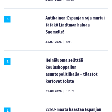
Antikainen: Espanjan raja murtui –
5
.
tätäkö Lindtman haluaa
Suomelle?
31.07.2026
09:01
|
Heinäluoma selittää
6
.
koulushoppailun
asuntopolitiikalla – tilastot
kertovat toista
01.08.2026
12:09
|
22 EU-maata haastaa Espanjan
7
.