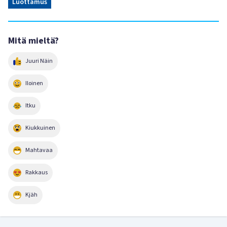
Luottamus
Mitä mieltä?
Juuri Näin
Iloinen
Itku
Kiukkuinen
Mahtavaa
Rakkaus
Kjäh