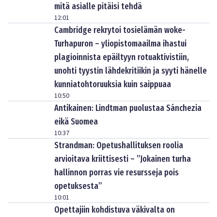
mitä asialle pitäisi tehdä
12:01
Cambridge rekrytoi tosielämän woke-
Turhapuron – yliopistomaailma ihastui
plagioinnista epäiltyyn rotuaktivistiin,
unohti tyystin lähdekritiikin ja syyti hänelle
kunniatohtoruuksia kuin saippuaa
10:50
Antikainen: Lindtman puolustaa Sánchezia
eikä Suomea
10:37
Strandman: Opetushallituksen roolia
arvioitava kriittisesti – ”Jokainen turha
hallinnon porras vie resursseja pois
opetuksesta”
10:01
Opettajiin kohdistuva väkivalta on