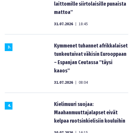
laittomille siirtolaisille punaista
mattoa”
31.07.2026
18:45
|
Kymmenet tuhannet afrikkalaiset
3
.
tunkeutuivat väkisin Eurooppaan
– Espanjan Ceutassa ”täysi
kaaos”
31.07.2026
08:04
|
Kielimuuri suojaa:
4
.
Maahanmuuttajalapset eivät
kelpaa ruotsinkielisiin kouluihin
30.07.2026
16:15
|