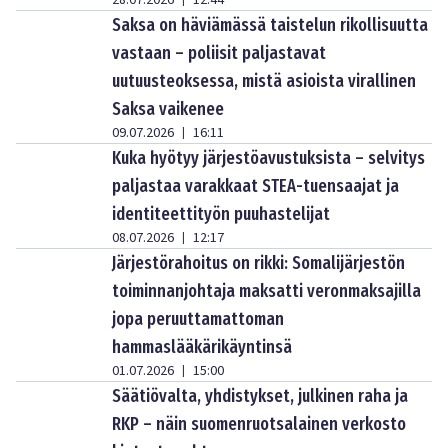
28.07.2026
12:44
Saksa on häviämässä taistelun rikollisuutta
vastaan – poliisit paljastavat
uutuusteoksessa, mistä asioista virallinen
Saksa vaikenee
09.07.2026
16:11
|
Kuka hyötyy järjestöavustuksista – selvitys
paljastaa varakkaat STEA-tuensaajat ja
identiteettityön puuhastelijat
08.07.2026
12:17
|
Järjestörahoitus on rikki: Somalijärjestön
toiminnanjohtaja maksatti veronmaksajilla
jopa peruuttamattoman
hammaslääkärikäyntinsä
01.07.2026
15:00
|
Säätiövalta, yhdistykset, julkinen raha ja
RKP – näin suomenruotsalainen verkosto