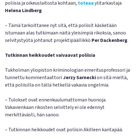
poliisia ja oikeuslaitosta kohtaan,
toteaa
ylitarkastaja
Helena Lindberg
.
– Tämä tarkoittanee nyt sitä, että poliisit käsketään
istumaan alas tutkimaan näitä yleisimpiä rikoksia, sanoo
selvitystyötä johtanut projektipäällikkö
Per Dackenberg
.
Tutkinnan heikkoudet vaivaavat poliisia
Tukholman yliopiston kriminologian emeritusprofessori ja
tunnettu kommentaattori
Jerzy Sarnecki
on sitä mieltä,
että poliisilla on tällä hetkellä vakavia ongelmia.
– Tulokset ovat ennenkuulumattoman huonoja.
Vakavienkaan rikosten selvittely ei ole edennyt
merkittävästi, hän sanoo.
– Tutkinnan heikkoudet ovat poliisin Akilleen kantapää.