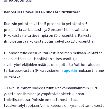
on 90 prosenttia.
Panostusta tavallisten rikosten tutkintaan
Ruotsin poliisi selvittää 5 prosenttia petoksista, 6
prosenttia varkauksista ja 2 prosenttia ilkivallasta.
Rikoksista näitä lievempiä on 80 prosenttia. Kaikista
ilmoitetuista rikoksista poliisi selvittää 13 prosenttia.
Huonoon tulokseen voi tarkastustoimen mukaan vaikuttaa
sekin, että paikallispoliisi on aliresursoitu ja
siviilityöntekijöiden määrää on rajoitettu. Valtiontalouden
tarkastusviraston (Riksrevisionen)
raportin
mukaan tilanne
on vakava
– Tavallisimmat rikokset tuntuvat voimakkaimmin juuri
yksittäisen ihmisen ja ympäröivän yhteiskunnan
todellisuudessa. Poliisin on siis tehostettava
työskentelytapojaan. Viime kädessä on kyse luottamuksesta