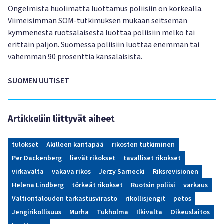
Ongelmista huolimatta luottamus poliisiin on korkealla.
Viimeisimmän SOM-tutkimuksen mukaan seitsemän
kymmenestä ruotsalaisesta luottaa poliisiin melko tai
erittäin paljon. Suomessa poliisiin luottaa enemmän tai
vähemmän 90 prosenttia kansalaisista.
SUOMEN UUTISET
Artikkeliin liittyvät aiheet
tulokset
Akilleen kantapää
rikosten tutkiminen
Per Dackenberg
lievät rikokset
tavalliset rikokset
virkavalta
vakava rikos
Jerzy Sarnecki
Riksrevisionen
Helena Lindberg
törkeät rikokset
Ruotsin poliisi
varkaus
Valtiontalouden tarkastusvirasto
rikollisjengit
petos
Jengirikollisuus
Murha
Tukholma
Ilkivalta
Oikeuslaitos