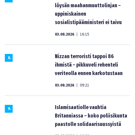
löysän maahanmuuttolinjan –
uppiniskainen
sosialistipääministeri ei taivu
03.08.2026
16:15
|
Nizzan terroristi tappoi 86
8
.
ihmistä – pikkuveli rehenteli
veriteolla ennen karkotustaan
03.08.2026
09:21
|
Islamisaatiolle vauhtia
9
.
Britanniassa – koko poliisikunta
paastolle solidaarisuussyistä