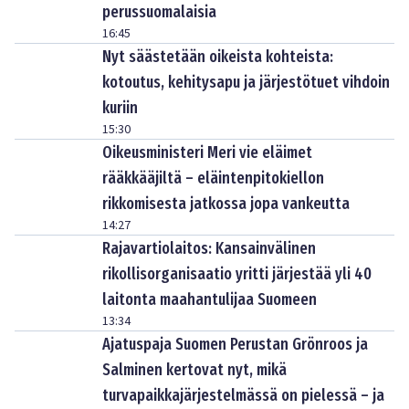
perussuomalaisia
16:45
Nyt säästetään oikeista kohteista:
kotoutus, kehitysapu ja järjestötuet vihdoin
kuriin
15:30
Oikeusministeri Meri vie eläimet
rääkkääjiltä – eläintenpitokiellon
rikkomisesta jatkossa jopa vankeutta
14:27
Rajavartiolaitos: Kansainvälinen
rikollisorganisaatio yritti järjestää yli 40
laitonta maahantulijaa Suomeen
13:34
Ajatuspaja Suomen Perustan Grönroos ja
Salminen kertovat nyt, mikä
turvapaikkajärjestelmässä on pielessä – ja