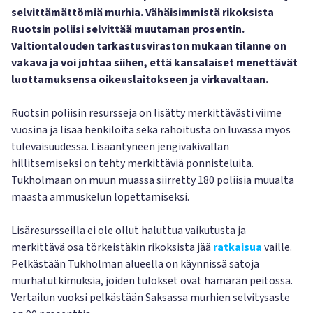
selvittämättömiä murhia. Vähäisimmistä rikoksista
Ruotsin poliisi selvittää muutaman prosentin.
Valtiontalouden tarkastusviraston mukaan tilanne on
vakava ja voi johtaa siihen, että kansalaiset menettävät
luottamuksensa oikeuslaitokseen ja virkavaltaan.
Ruotsin poliisin resursseja on lisätty merkittävästi viime
vuosina ja lisää henkilöitä sekä rahoitusta on luvassa myös
tulevaisuudessa. Lisääntyneen jengiväkivallan
hillitsemiseksi on tehty merkittäviä ponnisteluita.
Tukholmaan on muun muassa siirretty 180 poliisia muualta
maasta ammuskelun lopettamiseksi.
Lisäresursseilla ei ole ollut haluttua vaikutusta ja
merkittävä osa törkeistäkin rikoksista jää
ratkaisua
vaille.
Pelkästään Tukholman alueella on käynnissä satoja
murhatutkimuksia, joiden tulokset ovat hämärän peitossa.
Vertailun vuoksi pelkästään Saksassa murhien selvitysaste