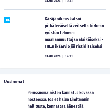
03.08.2026
10:33
|
Käräjäoikeus katsoi
10
.
pitkäteräisellä veitsellä törkeän
ryöstön tehneen
maahanmuuttajan alaikäiseksi –
THL:n ikäarvio jäi ristiriitaiseksi
03.08.2026
14:33
|
Uusimmat
Perussuomalaisten kannatus kovassa
nosteessa: Jos et halua Lindtmanin
hallitusta, kannattaa äänestää