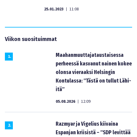
25.01.2023
11:08
|
Viikon suosituimmat
Maahanmuuttajataustaisessa
1
.
perheessä kasvanut nainen kokee
olonsa vieraaksi Helsingin
Kontulassa: ”Tästä on tullut Lähi-
itä”
05.08.2026
12:09
|
Razmyar ja Vigelius kiivaina
2
.
Espanjan kriisistä – ”SDP levittää