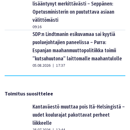
lisääntynyt merkittävästi – Seppänen:
Opetusministerin on puututtava asiaan
välittömästi
09:16
SDP:n Lindtmanin esikuvamaa sai kyytiä
puoluejohtajien paneelissa – Purra:
Espanjan maahanmuuttopolitiikka toimii
”kutsuhuutona” laittomalle maahantulolle
05.08.2026
17:37
|
Toimitus suosittelee
Kantaväestö muuttaa pois Itä-Helsingistä –
uudet koulurajat pakottavat perheet
liikkeelle
|