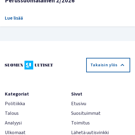
Perussuomalainen 2/2026
Lue lisää
Takaisin ylös
Kategoriat
Sivut
Politiikka
Etusivu
Talous
Suosituimmat
Analyysi
Toimitus
Ulkomaat
Lähetä uutisvinkki