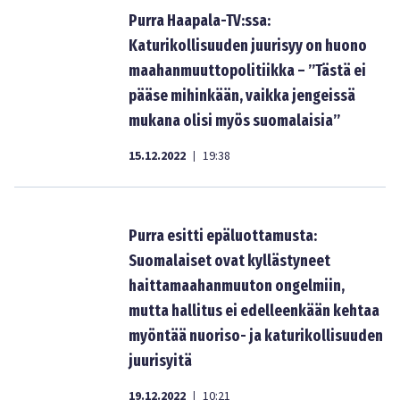
Purra Haapala-TV:ssa:
Katurikollisuuden juurisyy on huono
maahanmuuttopolitiikka – ”Tästä ei
pääse mihinkään, vaikka jengeissä
mukana olisi myös suomalaisia”
15.12.2022
19:38
|
Purra esitti epäluottamusta:
Suomalaiset ovat kyllästyneet
haittamaahanmuuton ongelmiin,
mutta hallitus ei edelleenkään kehtaa
myöntää nuoriso- ja katurikollisuuden
juurisyitä
19.12.2022
10:21
|