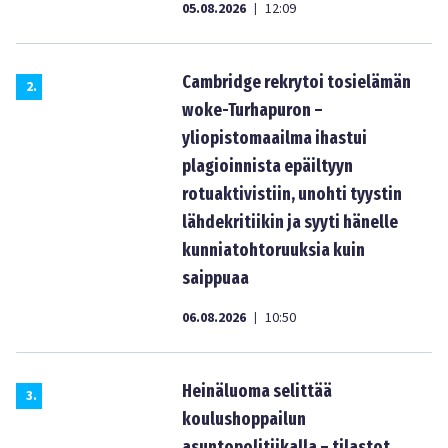
05.08.2026
12:09
|
Cambridge rekrytoi tosielämän
2
.
woke-Turhapuron –
yliopistomaailma ihastui
plagioinnista epäiltyyn
rotuaktivistiin, unohti tyystin
lähdekritiikin ja syyti hänelle
kunniatohtoruuksia kuin
saippuaa
06.08.2026
10:50
|
Heinäluoma selittää
3
.
koulushoppailun
asuntopolitiikalla – tilastot