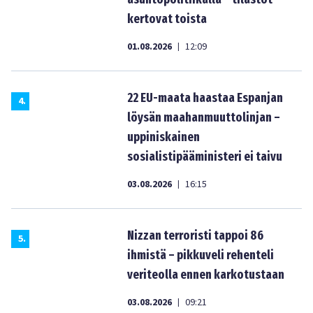
kertovat toista
01.08.2026
12:09
|
22 EU-maata haastaa Espanjan
4
.
löysän maahanmuuttolinjan –
uppiniskainen
sosialistipääministeri ei taivu
03.08.2026
16:15
|
Nizzan terroristi tappoi 86
5
.
ihmistä – pikkuveli rehenteli
veriteolla ennen karkotustaan
03.08.2026
09:21
|