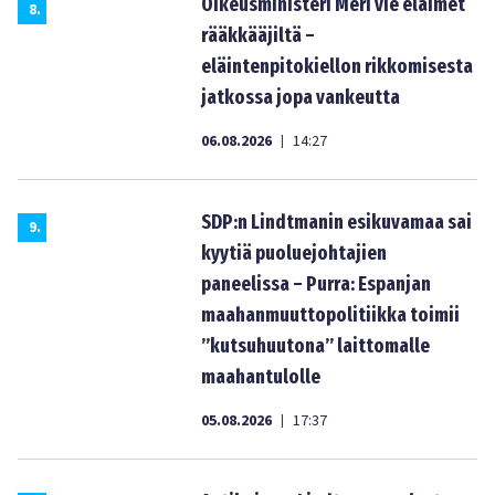
Oikeusministeri Meri vie eläimet
8
.
rääkkääjiltä –
eläintenpitokiellon rikkomisesta
jatkossa jopa vankeutta
06.08.2026
14:27
|
SDP:n Lindtmanin esikuvamaa sai
9
.
kyytiä puoluejohtajien
paneelissa – Purra: Espanjan
maahanmuuttopolitiikka toimii
”kutsuhuutona” laittomalle
maahantulolle
05.08.2026
17:37
|