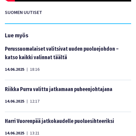
SUOMEN UUTISET
Lue myös
Perussuomalaiset valitsivat uuden puoluejohdon –
katso kaikki valinnat täältä
14.06.2025
18:16
|
Riikka Purra valittu jatkamaan puheenjohtajana
14.06.2025
12:17
|
Harri Vuorenpää jatkokaudelle puoluesihteeriksi
14.06.2025
13:21
|