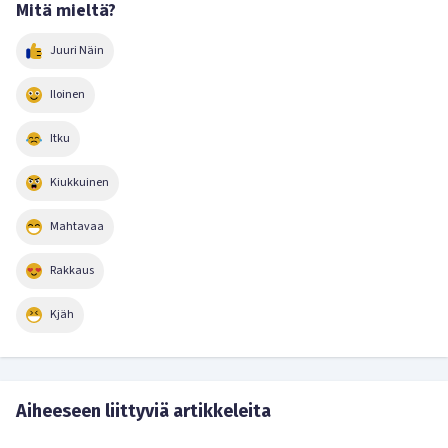
Mitä mieltä?
Juuri Näin
Iloinen
Itku
Kiukkuinen
Mahtavaa
Rakkaus
Kjäh
Aiheeseen liittyviä artikkeleita