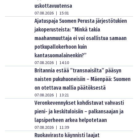
uskottavuutensa
07.08.2026
15:01
|
Ajatuspaja Suomen Perusta järjestötukien
jakoperusteista: ”Minkä takia
maahanmuuttaja ei voi osallistua samaan
potkupallokerhoon kuin
kantasuomalainenkin?”
07.08.2026
14:10
|
Britannia estää ”transnaisilta” pääsyn
naisten pukuhuoneisiin – Mäenpää: Suomen
on otettava mallia päätöksestä
07.08.2026
13:21
|
Veronkevennykset kohdistuvat vahvasti
pieni- ja keskituloisiin – palkansaajan ja
lapsiperheen arkea helpotetaan
07.08.2026
11:39
|
Ruokavirasto käynnisti laajat