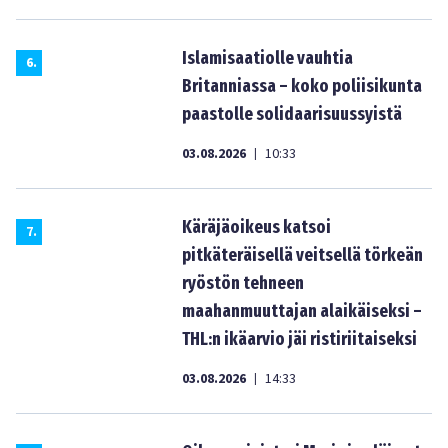
Islamisaatiolle vauhtia
6
.
Britanniassa – koko poliisikunta
paastolle solidaarisuussyistä
03.08.2026
10:33
|
Käräjäoikeus katsoi
7
.
pitkäteräisellä veitsellä törkeän
ryöstön tehneen
maahanmuuttajan alaikäiseksi –
THL:n ikäarvio jäi ristiriitaiseksi
03.08.2026
14:33
|