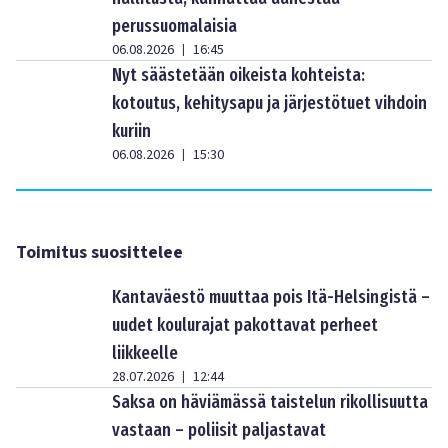
perussuomalaisia
06.08.2026
16:45
|
Nyt säästetään oikeista kohteista:
kotoutus, kehitysapu ja järjestötuet vihdoin
kuriin
06.08.2026
15:30
|
Toimitus suosittelee
Kantaväestö muuttaa pois Itä-Helsingistä –
uudet koulurajat pakottavat perheet
liikkeelle
28.07.2026
12:44
|
Saksa on häviämässä taistelun rikollisuutta
vastaan – poliisit paljastavat