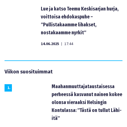
Lue ja katso Teemu Keskisarjan hurja,
voittoisa ehdokaspuhe –
”Pullistakaamme lihakset,
nostakaamme nyrkit”
14.06.2025
17:44
|
Viikon suosituimmat
Maahanmuuttajataustaisessa
1
.
perheessä kasvanut nainen kokee
olonsa vieraaksi Helsingin
Kontulassa: ”Tästä on tullut Lähi-
itä”