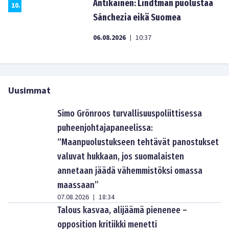
Antikainen: Lindtman puolustaa
10
.
Sánchezia eikä Suomea
06.08.2026
10:37
|
Uusimmat
Simo Grönroos turvallisuuspoliittisessa
puheenjohtajapaneelissa:
“Maanpuolustukseen tehtävät panostukset
valuvat hukkaan, jos suomalaisten
annetaan jäädä vähemmistöksi omassa
maassaan”
07.08.2026
18:34
|
Talous kasvaa, alijäämä pienenee –
opposition kritiikki menetti