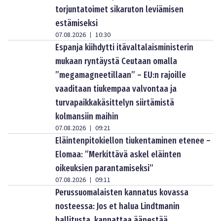
torjuntatoimet sikaruton leviämisen
estämiseksi
07.08.2026
10:30
|
Espanja kiihdytti itävaltalaisministerin
mukaan ryntäystä Ceutaan omalla
”megamagneetillaan” – EU:n rajoille
vaaditaan tiukempaa valvontaa ja
turvapaikkakäsittelyn siirtämistä
kolmansiin maihin
07.08.2026
09:21
|
Eläintenpitokiellon tiukentaminen etenee –
Elomaa: ”Merkittävä askel eläinten
oikeuksien parantamiseksi”
07.08.2026
09:11
|
Perussuomalaisten kannatus kovassa
nosteessa: Jos et halua Lindtmanin
hallitusta, kannattaa äänestää