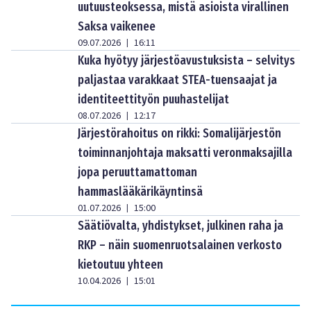
uutuusteoksessa, mistä asioista virallinen
Saksa vaikenee
09.07.2026
16:11
|
Kuka hyötyy järjestöavustuksista – selvitys
paljastaa varakkaat STEA-tuensaajat ja
identiteettityön puuhastelijat
08.07.2026
12:17
|
Järjestörahoitus on rikki: Somalijärjestön
toiminnanjohtaja maksatti veronmaksajilla
jopa peruuttamattoman
hammaslääkärikäyntinsä
01.07.2026
15:00
|
Säätiövalta, yhdistykset, julkinen raha ja
RKP – näin suomenruotsalainen verkosto
kietoutuu yhteen
10.04.2026
15:01
|