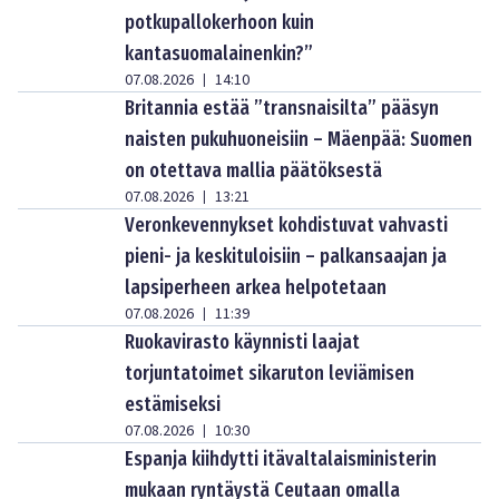
potkupallokerhoon kuin
kantasuomalainenkin?”
07.08.2026
14:10
|
Britannia estää ”transnaisilta” pääsyn
naisten pukuhuoneisiin – Mäenpää: Suomen
on otettava mallia päätöksestä
07.08.2026
13:21
|
Veronkevennykset kohdistuvat vahvasti
pieni- ja keskituloisiin – palkansaajan ja
lapsiperheen arkea helpotetaan
07.08.2026
11:39
|
Ruokavirasto käynnisti laajat
torjuntatoimet sikaruton leviämisen
estämiseksi
07.08.2026
10:30
|
Espanja kiihdytti itävaltalaisministerin
mukaan ryntäystä Ceutaan omalla