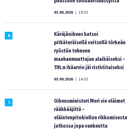
paastolle solidaarisuussyistä
03.08.2026
10:33
|
Käräjäoikeus katsoi
6
.
pitkäteräisellä veitsellä törkeän
ryöstön tehneen
maahanmuuttajan alaikäiseksi –
THL:n ikäarvio jäi ristiriitaiseksi
03.08.2026
14:33
|
Oikeusministeri Meri vie eläimet
7
.
rääkkääjiltä –
eläintenpitokiellon rikkomisesta
jatkossa jopa vankeutta