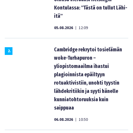
Kontulassa: ”Tästä on tullut Lähi-
itä”
05.08.2026
12:09
|
Cambridge rekrytoi tosielämän
2
.
woke-Turhapuron –
yliopistomaailma ihastui
plagioinnista epäiltyyn
rotuaktivistiin, unohti tyystin
lähdekritiikin ja syyti hänelle
kunniatohtoruuksia kuin
saippuaa
06.08.2026
10:50
|