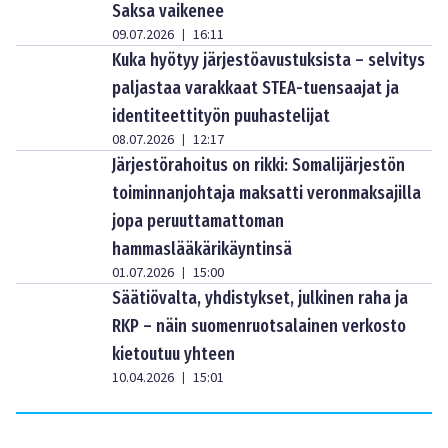
Saksa vaikenee
09.07.2026
16:11
|
Kuka hyötyy järjestöavustuksista – selvitys
paljastaa varakkaat STEA-tuensaajat ja
identiteettityön puuhastelijat
08.07.2026
12:17
|
Järjestörahoitus on rikki: Somalijärjestön
toiminnanjohtaja maksatti veronmaksajilla
jopa peruuttamattoman
hammaslääkärikäyntinsä
01.07.2026
15:00
|
Säätiövalta, yhdistykset, julkinen raha ja
RKP – näin suomenruotsalainen verkosto
kietoutuu yhteen
10.04.2026
15:01
|