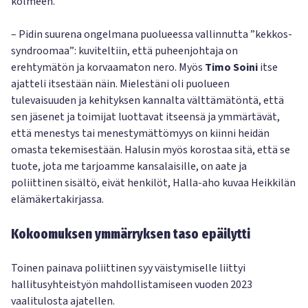
kolmeen.
– Pidin suurena ongelmana puolueessa vallinnutta ”kekkos-
syndroomaa”: kuviteltiin, että puheenjohtaja on
erehtymätön ja korvaamaton nero. Myös
Timo Soini
itse
ajatteli itsestään näin. Mielestäni oli puolueen
tulevaisuuden ja kehityksen kannalta välttämätöntä, että
sen jäsenet ja toimijat luottavat itseensä ja ymmärtävät,
että menestys tai menestymättömyys on kiinni heidän
omasta tekemisestään. Halusin myös korostaa sitä, että se
tuote, jota me tarjoamme kansalaisille, on aate ja
poliittinen sisältö, eivät henkilöt, Halla-aho kuvaa Heikkilän
elämäkertakirjassa.
Kokoomuksen ymmärryksen taso epäilytti
Toinen painava poliittinen syy väistymiselle liittyi
hallitusyhteistyön mahdollistamiseen vuoden 2023
vaalitulosta ajatellen.