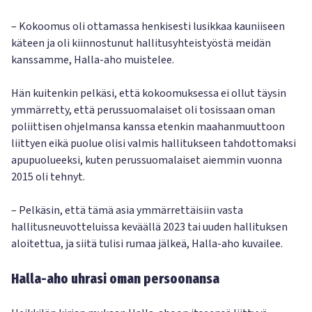
– Kokoomus oli ottamassa henkisesti lusikkaa kauniiseen
käteen ja oli kiinnostunut hallitusyhteistyöstä meidän
kanssamme, Halla-aho muistelee.
Hän kuitenkin pelkäsi, että kokoomuksessa ei ollut täysin
ymmärretty, että perussuomalaiset oli tosissaan oman
poliittisen ohjelmansa kanssa etenkin maahanmuuttoon
liittyen eikä puolue olisi valmis hallitukseen tahdottomaksi
apupuolueeksi, kuten perussuomalaiset aiemmin vuonna
2015 oli tehnyt.
– Pelkäsin, että tämä asia ymmärrettäisiin vasta
hallitusneuvotteluissa keväällä 2023 tai uuden hallituksen
aloitettua, ja siitä tulisi rumaa jälkeä, Halla-aho kuvailee.
Halla-aho uhrasi oman persoonansa