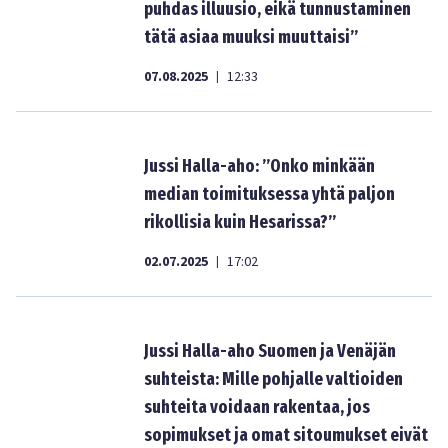
puhdas illuusio, eikä tunnustaminen
tätä asiaa muuksi muuttaisi”
07.08.2025
12:33
|
Jussi Halla-aho: ”Onko minkään
median toimituksessa yhtä paljon
rikollisia kuin Hesarissa?”
02.07.2025
17:02
|
Jussi Halla-aho Suomen ja Venäjän
suhteista: Mille pohjalle valtioiden
suhteita voidaan rakentaa, jos
sopimukset ja omat sitoumukset eivät