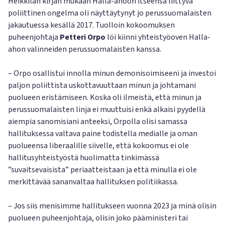
Heikkilän kirjan mukaan Halla-ahoon itseensä liittyvä
poliittinen ongelma oli näyttäytynyt jo perussuomalaisten
jakautuessa kesällä 2017. Tuolloin kokoomuksen
puheenjohtaja
Petteri Orpo
löi kiinni yhteistyöoven Halla-
ahon valinneiden perussuomalaisten kanssa.
– Orpo osallistui innolla minun demonisoimiseeni ja investoi
paljon poliittista uskottavuuttaan minun ja johtamani
puolueen eristämiseen. Koska oli ilmeistä, että minun ja
perussuomalaisten linja ei muuttuisi enkä alkaisi pyydellä
aiempia sanomisiani anteeksi, Orpolla olisi samassa
hallituksessa valtava paine todistella medialle ja oman
puolueensa liberaalille siivelle, että kokoomus ei ole
hallitusyhteistyöstä huolimatta tinkimässä
”suvaitsevaisista” periaatteistaan ja että minulla ei ole
merkittävää sananvaltaa hallituksen politiikassa.
– Jos siis menisimme hallitukseen vuonna 2023 ja minä olisin
puolueen puheenjohtaja, olisin joko pääministeri tai