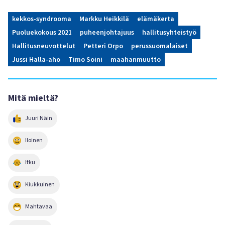
kekkos-syndrooma
Markku Heikkilä
elämäkerta
Puoluekokous 2021
puheenjohtajuus
hallitusyhteistyö
Hallitusneuvottelut
Petteri Orpo
perussuomalaiset
Jussi Halla-aho
Timo Soini
maahanmuutto
Mitä mieltä?
Juuri Näin
Iloinen
Itku
Kiukkuinen
Mahtavaa