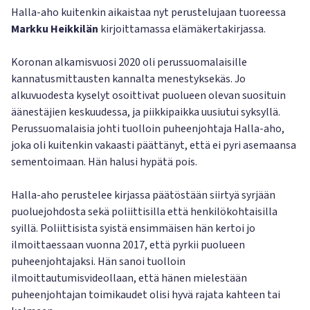
Halla-aho kuitenkin aikaistaa nyt perustelujaan tuoreessa
Markku Heikkilän
kirjoittamassa elämäkertakirjassa.
Koronan alkamisvuosi 2020 oli perussuomalaisille
kannatusmittausten kannalta menestyksekäs. Jo
alkuvuodesta kyselyt osoittivat puolueen olevan suosituin
äänestäjien keskuudessa, ja piikkipaikka uusiutui syksyllä.
Perussuomalaisia johti tuolloin puheenjohtaja Halla-aho,
joka oli kuitenkin vakaasti päättänyt, että ei pyri asemaansa
sementoimaan. Hän halusi hypätä pois.
Halla-aho perustelee kirjassa päätöstään siirtyä syrjään
puoluejohdosta sekä poliittisilla että henkilökohtaisilla
syillä. Poliittisista syistä ensimmäisen hän kertoi jo
ilmoittaessaan vuonna 2017, että pyrkii puolueen
puheenjohtajaksi. Hän sanoi tuolloin
ilmoittautumisvideollaan, että hänen mielestään
puheenjohtajan toimikaudet olisi hyvä rajata kahteen tai