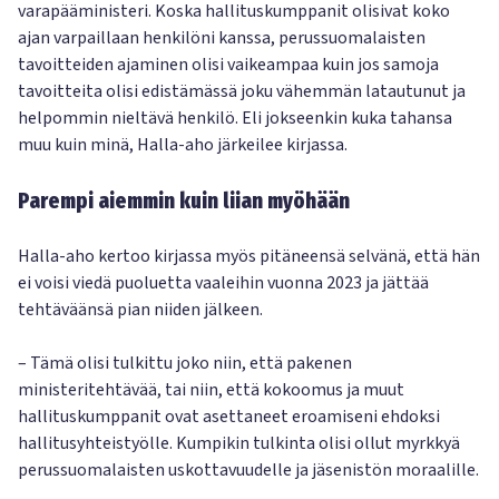
varapääministeri. Koska hallituskumppanit olisivat koko
ajan varpaillaan henkilöni kanssa, perussuomalaisten
tavoitteiden ajaminen olisi vaikeampaa kuin jos samoja
tavoitteita olisi edistämässä joku vähemmän latautunut ja
helpommin nieltävä henkilö. Eli jokseenkin kuka tahansa
muu kuin minä, Halla-aho järkeilee kirjassa.
Parempi aiemmin kuin liian myöhään
Halla-aho kertoo kirjassa myös pitäneensä selvänä, että hän
ei voisi viedä puoluetta vaaleihin vuonna 2023 ja jättää
tehtäväänsä pian niiden jälkeen.
– Tämä olisi tulkittu joko niin, että pakenen
ministeritehtävää, tai niin, että kokoomus ja muut
hallituskumppanit ovat asettaneet eroamiseni ehdoksi
hallitusyhteistyölle. Kumpikin tulkinta olisi ollut myrkkyä
perussuomalaisten uskottavuudelle ja jäsenistön moraalille.