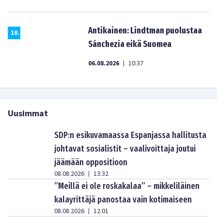
Antikainen: Lindtman puolustaa
10
.
Sánchezia eikä Suomea
06.08.2026
10:37
|
Uusimmat
SDP:n esikuvamaassa Espanjassa hallitusta
johtavat sosialistit – vaalivoittaja joutui
jäämään oppositioon
08.08.2026
13:32
|
”Meillä ei ole roskakalaa” – mikkeliläinen
kalayrittäjä panostaa vain kotimaiseen
08.08.2026
12:01
|