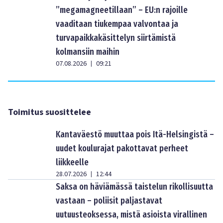
”megamagneetillaan” – EU:n rajoille
vaaditaan tiukempaa valvontaa ja
turvapaikkakäsittelyn siirtämistä
kolmansiin maihin
07.08.2026
09:21
|
Toimitus suosittelee
Kantaväestö muuttaa pois Itä-Helsingistä –
uudet koulurajat pakottavat perheet
liikkeelle
28.07.2026
12:44
|
Saksa on häviämässä taistelun rikollisuutta
vastaan – poliisit paljastavat
uutuusteoksessa, mistä asioista virallinen