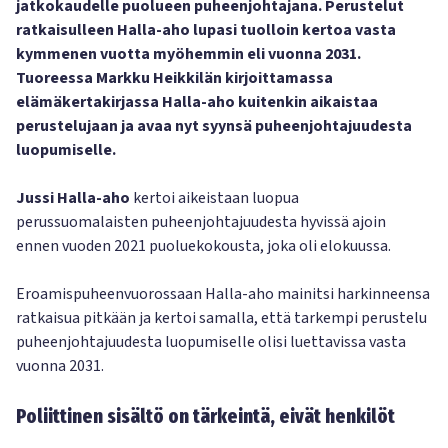
jatkokaudelle puolueen puheenjohtajana. Perustelut
ratkaisulleen Halla-aho lupasi tuolloin kertoa vasta
kymmenen vuotta myöhemmin eli vuonna 2031.
Tuoreessa Markku Heikkilän kirjoittamassa
elämäkertakirjassa Halla-aho kuitenkin aikaistaa
perustelujaan ja avaa nyt syynsä puheenjohtajuudesta
luopumiselle.
Jussi Halla-aho
kertoi aikeistaan luopua
perussuomalaisten puheenjohtajuudesta hyvissä ajoin
ennen vuoden 2021 puoluekokousta, joka oli elokuussa.
Eroamispuheenvuorossaan Halla-aho mainitsi harkinneensa
ratkaisua pitkään ja kertoi samalla, että tarkempi perustelu
puheenjohtajuudesta luopumiselle olisi luettavissa vasta
vuonna 2031.
Poliittinen sisältö on tärkeintä, eivät henkilöt