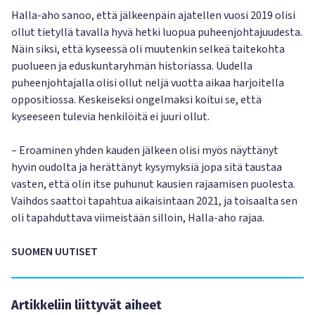
Halla-aho sanoo, että jälkeenpäin ajatellen vuosi 2019 olisi
ollut tietyllä tavalla hyvä hetki luopua puheenjohtajuudesta.
Näin siksi, että kyseessä oli muutenkin selkeä taitekohta
puolueen ja eduskuntaryhmän historiassa. Uudella
puheenjohtajalla olisi ollut neljä vuotta aikaa harjoitella
oppositiossa. Keskeiseksi ongelmaksi koitui se, että
kyseeseen tulevia henkilöitä ei juuri ollut.
– Eroaminen yhden kauden jälkeen olisi myös näyttänyt
hyvin oudolta ja herättänyt kysymyksiä jopa sitä taustaa
vasten, että olin itse puhunut kausien rajaamisen puolesta.
Vaihdos saattoi tapahtua aikaisintaan 2021, ja toisaalta sen
oli tapahduttava viimeistään silloin, Halla-aho rajaa.
SUOMEN UUTISET
Artikkeliin liittyvät aiheet