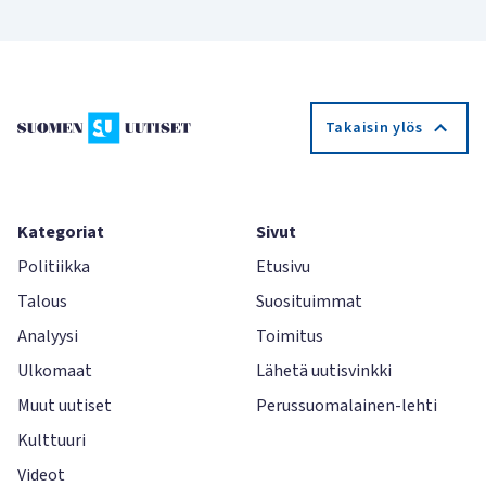
Takaisin ylös
Kategoriat
Sivut
Politiikka
Etusivu
Talous
Suosituimmat
Analyysi
Toimitus
Ulkomaat
Lähetä uutisvinkki
Muut uutiset
Perussuomalainen-lehti
Kulttuuri
Videot