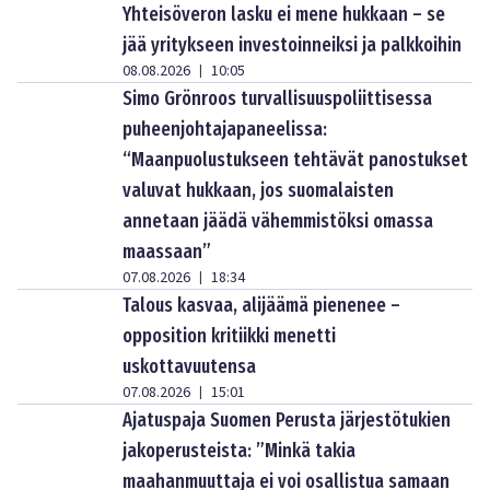
Yhteisöveron lasku ei mene hukkaan – se
jää yritykseen investoinneiksi ja palkkoihin
08.08.2026
10:05
|
Simo Grönroos turvallisuuspoliittisessa
puheenjohtajapaneelissa:
“Maanpuolustukseen tehtävät panostukset
valuvat hukkaan, jos suomalaisten
annetaan jäädä vähemmistöksi omassa
maassaan”
07.08.2026
18:34
|
Talous kasvaa, alijäämä pienenee –
opposition kritiikki menetti
uskottavuutensa
07.08.2026
15:01
|
Ajatuspaja Suomen Perusta järjestötukien
jakoperusteista: ”Minkä takia
maahanmuuttaja ei voi osallistua samaan