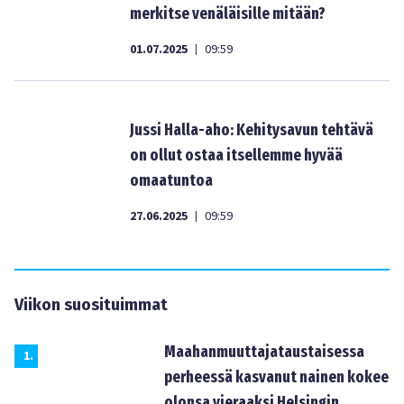
merkitse venäläisille mitään?
01.07.2025
09:59
|
Jussi Halla-aho: Kehitysavun tehtävä
on ollut ostaa itsellemme hyvää
omaatuntoa
27.06.2025
09:59
|
Viikon suosituimmat
Maahanmuuttajataustaisessa
1
.
perheessä kasvanut nainen kokee
olonsa vieraaksi Helsingin