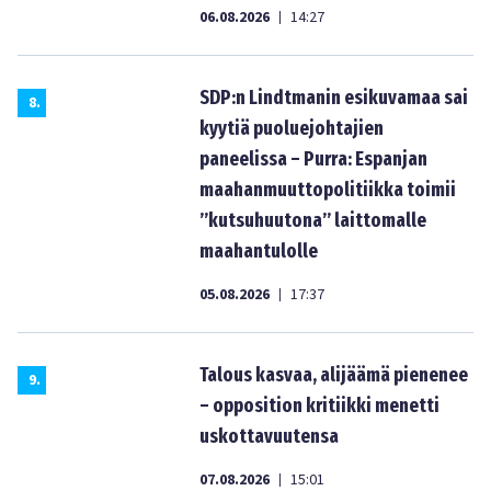
06.08.2026
14:27
|
SDP:n Lindtmanin esikuvamaa sai
8
.
kyytiä puoluejohtajien
paneelissa – Purra: Espanjan
maahanmuuttopolitiikka toimii
”kutsuhuutona” laittomalle
maahantulolle
05.08.2026
17:37
|
Talous kasvaa, alijäämä pienenee
9
.
– opposition kritiikki menetti
uskottavuutensa
07.08.2026
15:01
|