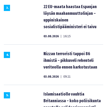
22 EU-maata haastaa Espanjan
3
.
löysän maahanmuuttolinjan –
uppiniskainen
sosialistipääministeri ei taivu
03.08.2026
16:15
|
Nizzan terroristi tappoi 86
4
.
ihmistä – pikkuveli rehenteli
veriteolla ennen karkotustaan
03.08.2026
09:21
|
Islamisaatiolle vauhtia
5
.
Britanniassa – koko poliisikunta