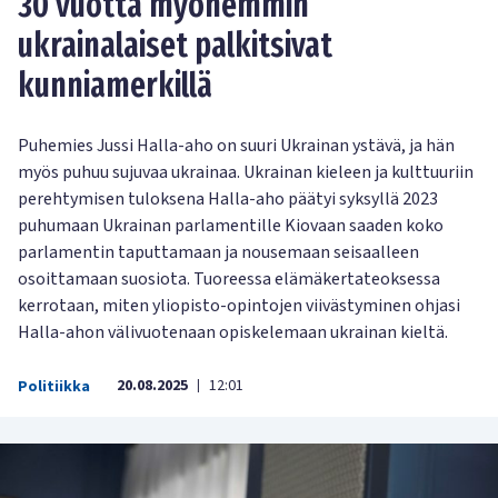
30 vuotta myöhemmin
ukrainalaiset palkitsivat
kunniamerkillä
Puhemies Jussi Halla-aho on suuri Ukrainan ystävä, ja hän
myös puhuu sujuvaa ukrainaa. Ukrainan kieleen ja kulttuuriin
perehtymisen tuloksena Halla-aho päätyi syksyllä 2023
puhumaan Ukrainan parlamentille Kiovaan saaden koko
parlamentin taputtamaan ja nousemaan seisaalleen
osoittamaan suosiota. Tuoreessa elämäkertateoksessa
kerrotaan, miten yliopisto-opintojen viivästyminen ohjasi
Halla-ahon välivuotenaan opiskelemaan ukrainan kieltä.
20.08.2025
12:01
Politiikka
|