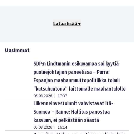
Lataa lisää +
Uusimmat
SDP:n Lindtmanin esikuvamaa sai kyytiä
puoluejohtajien paneelissa – Purra:
Espanjan maahanmuuttopolitiikka toimii
”kutsuhuutona” laittomalle maahantulolle
05.08.2026
17:37
|
Liikenneinvestoinnit vahvistavat Itä-
Suomea – Ranne: Hallitus panostaa
kasvuun, ei pelkästään säästä
05.08.2026
16:14
|