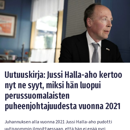
Uutuuskirja: Jussi Halla-aho kertoo
nyt ne syyt, miksi hän luopui
perussuomalaisten
puheenjohtajuudesta vuonna 2021
Juhannuksen alla vuonna 2021 Jussi Halla-aho pudotti
uutispommin ilmoittaessaan, että hän ei enää pyri