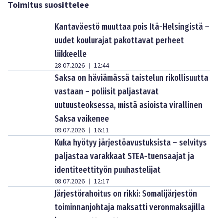
Toimitus suosittelee
Kantaväestö muuttaa pois Itä-Helsingistä –
uudet koulurajat pakottavat perheet
liikkeelle
28.07.2026
12:44
|
Saksa on häviämässä taistelun rikollisuutta
vastaan – poliisit paljastavat
uutuusteoksessa, mistä asioista virallinen
Saksa vaikenee
09.07.2026
16:11
|
Kuka hyötyy järjestöavustuksista – selvitys
paljastaa varakkaat STEA-tuensaajat ja
identiteettityön puuhastelijat
08.07.2026
12:17
|
Järjestörahoitus on rikki: Somalijärjestön
toiminnanjohtaja maksatti veronmaksajilla