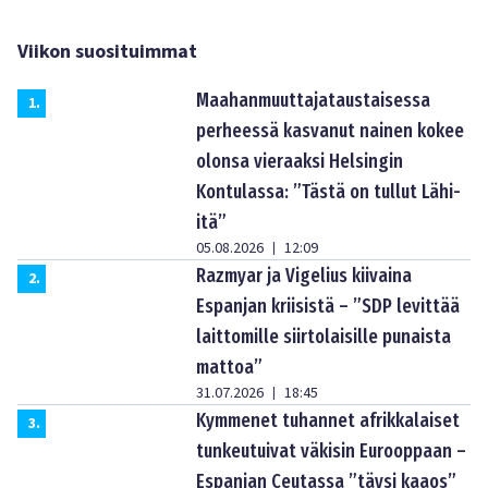
Viikon suosituimmat
Maahanmuuttajataustaisessa
1
.
perheessä kasvanut nainen kokee
olonsa vieraaksi Helsingin
Kontulassa: ”Tästä on tullut Lähi-
itä”
05.08.2026
12:09
|
Razmyar ja Vigelius kiivaina
2
.
Espanjan kriisistä – ”SDP levittää
laittomille siirtolaisille punaista
mattoa”
31.07.2026
18:45
|
Kymmenet tuhannet afrikkalaiset
3
.
tunkeutuivat väkisin Eurooppaan –
Espanjan Ceutassa ”täysi kaaos”