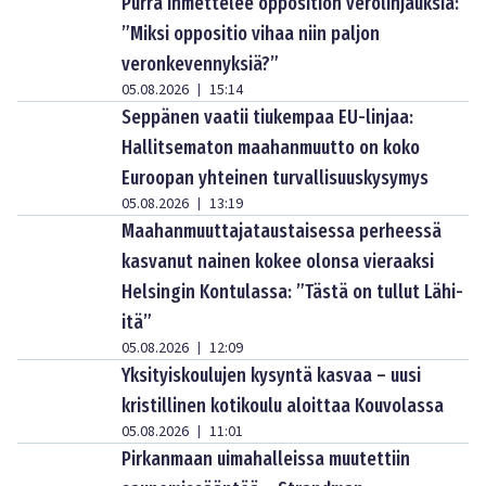
Purra ihmettelee opposition verolinjauksia:
”Miksi oppositio vihaa niin paljon
veronkevennyksiä?”
05.08.2026
15:14
|
Seppänen vaatii tiukempaa EU-linjaa:
Hallitsematon maahanmuutto on koko
Euroopan yhteinen turvallisuuskysymys
05.08.2026
13:19
|
Maahanmuuttajataustaisessa perheessä
kasvanut nainen kokee olonsa vieraaksi
Helsingin Kontulassa: ”Tästä on tullut Lähi-
itä”
05.08.2026
12:09
|
Yksityiskoulujen kysyntä kasvaa – uusi
kristillinen kotikoulu aloittaa Kouvolassa
05.08.2026
11:01
|
Pirkanmaan uimahalleissa muutettiin