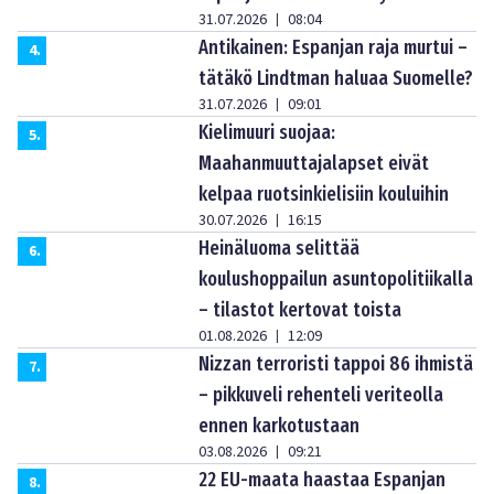
31.07.2026
08:04
|
Antikainen: Espanjan raja murtui –
4
.
tätäkö Lindtman haluaa Suomelle?
31.07.2026
09:01
|
Kielimuuri suojaa:
5
.
Maahanmuuttajalapset eivät
kelpaa ruotsinkielisiin kouluihin
30.07.2026
16:15
|
Heinäluoma selittää
6
.
koulushoppailun asuntopolitiikalla
– tilastot kertovat toista
01.08.2026
12:09
|
Nizzan terroristi tappoi 86 ihmistä
7
.
– pikkuveli rehenteli veriteolla
ennen karkotustaan
03.08.2026
09:21
|
22 EU-maata haastaa Espanjan
8
.