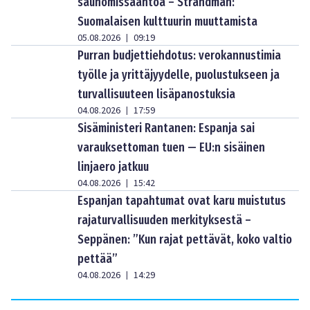
saunomissääntöä – Strandman:
Suomalaisen kulttuurin muuttamista
05.08.2026
09:19
|
Purran budjettiehdotus: verokannustimia
työlle ja yrittäjyydelle, puolustukseen ja
turvallisuuteen lisäpanostuksia
04.08.2026
17:59
|
Sisäministeri Rantanen: Espanja sai
varauksettoman tuen — EU:n sisäinen
linjaero jatkuu
04.08.2026
15:42
|
Espanjan tapahtumat ovat karu muistutus
rajaturvallisuuden merkityksestä –
Seppänen: ”Kun rajat pettävät, koko valtio
pettää”
04.08.2026
14:29
|