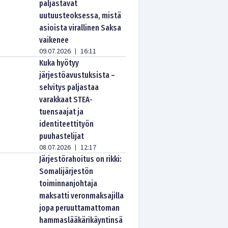
paljastavat
uutuusteoksessa, mistä
asioista virallinen Saksa
vaikenee
09.07.2026
16:11
|
Kuka hyötyy
järjestöavustuksista –
selvitys paljastaa
varakkaat STEA-
tuensaajat ja
identiteettityön
puuhastelijat
08.07.2026
12:17
|
Järjestörahoitus on rikki:
Somalijärjestön
toiminnanjohtaja
maksatti veronmaksajilla
jopa peruuttamattoman
hammaslääkärikäyntinsä