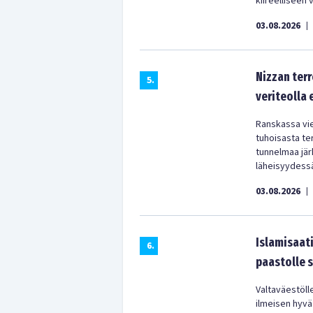
kiireelliseen 
03.08.2026
|
Nizzan terr
5
.
veriteolla
Ranskassa vie
tuhoisasta te
tunnelmaa järk
läheisyydess
03.08.2026
|
Islamisaati
6
.
paastolle 
Valtaväestölle
ilmeisen hyvää