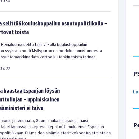
10:50
 selittää koulushoppailun asuntopolitiikalla –
rtovat toista
 Heinäluoma selitti tällä viikolla koulushoppailun
kan syyksi ja nosti Myllypuron esimerkiksi onnistuneesta
 Asuntomarkkinadata kertoo kuitenkin toista tarinaa.
12:09
P
a haastaa Espanjan löysän
Lu
tolinjan – uppiniskainen
ääministeri ei taivu
nionin jäsenmaata, Suomi mukaan lukien, ilmaisi
P
a lähettämässään kirjeessä epäluottamuksensa Espanjan
olitiikkaan. EU-maiden sisäministerit kokoontuvat tiistaina