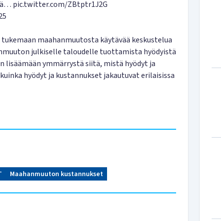
stä…
pic.twitter.com/ZBtptr1J2G
25
kii tukemaan maahanmuutosta käytävää keskustelua
uuton julkiselle taloudelle tuottamista hyödyistä
ään lisäämään ymmärrystä siitä, mistä hyödyt ja
kuinka hyödyt ja kustannukset jakautuvat erilaisissa
T
Maahanmuuton kustannukset