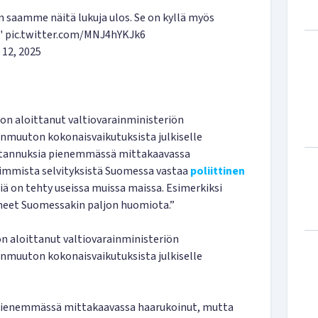
 saamme näitä lukuja ulos. Se on kyllä myös
."
pic.twitter.com/MNJ4hYKJk6
 12, 2025
 on aloittanut valtiovarainministeriön
nmuuton kokonaisvaikutuksista julkiselle
stannuksia pienemmässä mittakaavassa
jimmista selvityksistä Suomessa vastaa
poliittinen
siä on tehty useissa muissa maissa. Esimerkiksi
aneet Suomessakin paljon huomiota.”
on aloittanut valtiovarainministeriön
nmuuton kokonaisvaikutuksista julkiselle
pienemmässä mittakaavassa haarukoinut, mutta