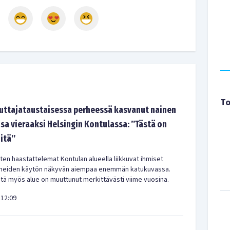
To
tajataustaisessa perheessä kasvanut nainen
sa vieraaksi Helsingin Kontulassa: ”Tästä on
-itä”
en haastattelemat Kontulan alueella liikkuvat ihmiset
meiden käytön näkyvän aiempaa enemmän katukuvassa.
ä myös alue on muuttunut merkittävästi viime vuosina.
12:09