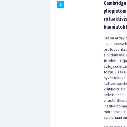
Cambridge 
2
.
yliopistom
rotuaktivis
kunniatoht
Jason Arday o
luvun alussa 
professoriksi
siivittämänä. 
titteleitä. Hi
satoja selitt
töihin. Lisäks
hyväntekeväisy
katteettomiks
kriitikoita aj
selvittämään 
virasta. Skan
instituutioma
moraalisesti
sankariaan enn