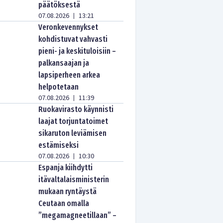
päätöksestä
07.08.2026
13:21
|
Veronkevennykset
kohdistuvat vahvasti
pieni- ja keskituloisiin –
palkansaajan ja
lapsiperheen arkea
helpotetaan
07.08.2026
11:39
|
Ruokavirasto käynnisti
laajat torjuntatoimet
sikaruton leviämisen
estämiseksi
07.08.2026
10:30
|
Espanja kiihdytti
itävaltalaisministerin
mukaan ryntäystä
Ceutaan omalla
”megamagneetillaan” –