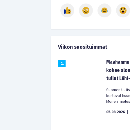
Viikon suosituimmat
Maahanmuut
1
.
kokee olon
tullut Lähi
Suomen Uutist
kertovat huu
Monen mielest
05.08.2026
|