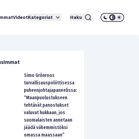
immat
Videot
Kategoriat
Haku
usimmat
Simo Grönroos
turvallisuuspoliittisessa
puheenjohtajapaneelissa:
“Maanpuolustukseen
tehtävät panostukset
valuvat hukkaan, jos
suomalaisten annetaan
jäädä vähemmistöksi
omassa maassaan”