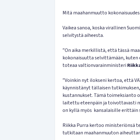
Mitä maahanmuutto kokonaisuudes
Vaikea sanoa, koska virallinen Suom
selvitystä aiheesta.
”On aika merkillistä, että tässä maas
kokonaisuutta selvittämään, kuten o
toteaa valtionvarainministeri
Riikk
”Voinkin nyt ilokseni kertoa, että 
käynnistänyt tällaisen tutkimuksen
kustannukset. Tämä toimeksianto on
laitettu eteenpäin ja toivottavasti
on kyllä myös kansalaisille erittäin 
Riikka Purra kertoo ministeriönsä t
tutkitaan maahanmuuton aiheuttam