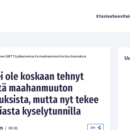
Etusivu
Suositu
uksen (VATT) julkaisemasta maahanmuuton kustannuksia
U
ei ole koskaan tehnyt
ystä maahanmuuton
ksista, mutta nyt tekee
siasta kyselytunnilla
Jaa
25
08:06
|