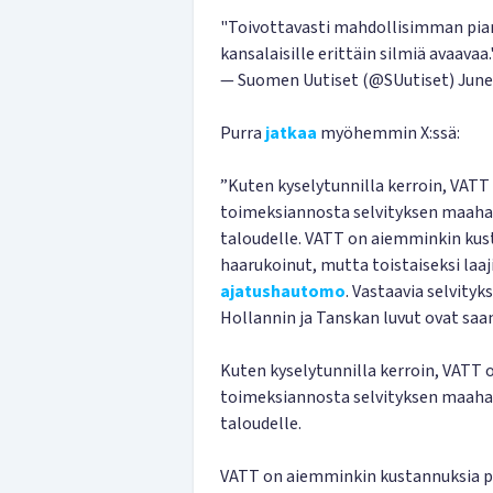
"Toivottavasti mahdollisimman pian
kansalaisille erittäin silmiä avaavaa
— Suomen Uutiset (@SUutiset)
June
Purra
jatkaa
myöhemmin X:ssä:
”Kuten kyselytunnilla kerroin, VATT
toimeksiannosta selvityksen maaha
taloudelle. VATT on aiemminkin ku
haarukoinut, mutta toistaiseksi laa
ajatushautomo
. Vastaavia selvityk
Hollannin ja Tanskan luvut ovat sa
Kuten kyselytunnilla kerroin, VATT 
toimeksiannosta selvityksen maaha
taloudelle.
VATT on aiemminkin kustannuksia 