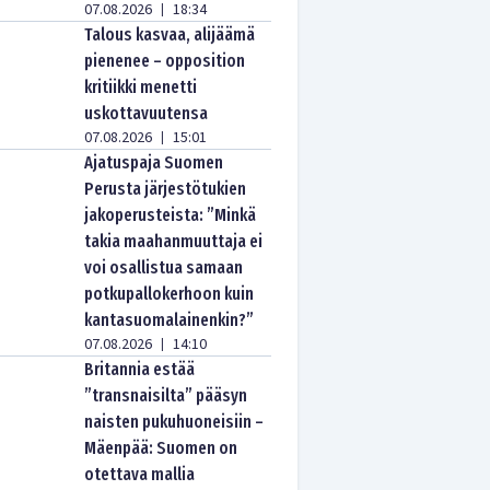
07.08.2026
18:34
|
Talous kasvaa, alijäämä
pienenee – opposition
kritiikki menetti
uskottavuutensa
07.08.2026
15:01
|
Ajatuspaja Suomen
Perusta järjestötukien
jakoperusteista: ”Minkä
takia maahanmuuttaja ei
voi osallistua samaan
potkupallokerhoon kuin
kantasuomalainenkin?”
07.08.2026
14:10
|
Britannia estää
”transnaisilta” pääsyn
naisten pukuhuoneisiin –
Mäenpää: Suomen on
otettava mallia