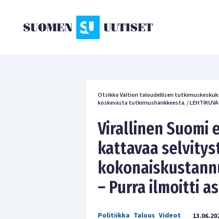
Otsikko Valtion taloudellisen tutkimuskesk
koskevasta tutkimushankkeesta.
/
LEHTIKUVA
Virallinen Suomi 
kattavaa selvit
kokonaiskustannu
– Purra ilmoitti a
Politiikka
Talous
Videot
13.06.20