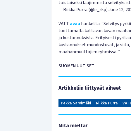
toistaiseksi laajimmista selvityksi
— Riikka Purra (@ir_rkp)
June 12, 20
VATT
avaa
hanketta: ”Selvitys pyr
tuottamalla kattavan kuvan maahanm
ja kustannuksista. Erityisesti pyrit
kustannukset muodostuvat, ja siitä, 
maahanmuuttajien ryhmissä. ”
SUOMEN UUTISET
Artikkeliin liittyvät aiheet
Pekka Sarvimäki
Riikka Purra
VAT
Mitä mieltä?