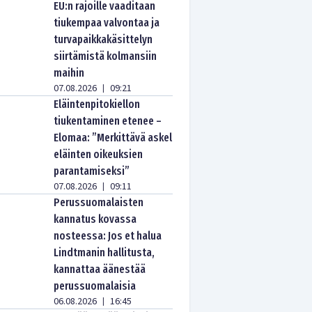
EU:n rajoille vaaditaan
tiukempaa valvontaa ja
turvapaikkakäsittelyn
siirtämistä kolmansiin
maihin
07.08.2026
09:21
|
Eläintenpitokiellon
tiukentaminen etenee –
Elomaa: ”Merkittävä askel
eläinten oikeuksien
parantamiseksi”
07.08.2026
09:11
|
Perussuomalaisten
kannatus kovassa
nosteessa: Jos et halua
Lindtmanin hallitusta,
kannattaa äänestää
perussuomalaisia
06.08.2026
16:45
|