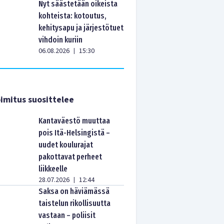
Nyt säästetään oikeista
kohteista: kotoutus,
kehitysapu ja järjestötuet
vihdoin kuriin
06.08.2026
15:30
|
imitus suosittelee
Kantaväestö muuttaa
pois Itä-Helsingistä –
uudet koulurajat
pakottavat perheet
liikkeelle
28.07.2026
12:44
|
Saksa on häviämässä
taistelun rikollisuutta
vastaan – poliisit