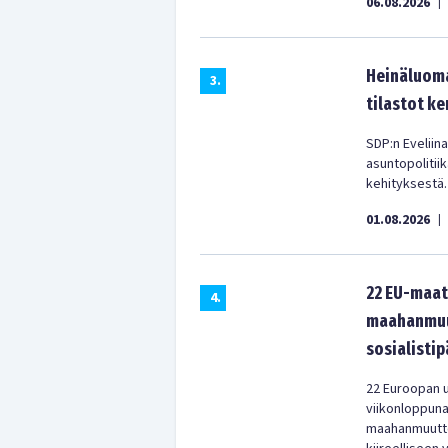
06.08.2026
|
Heinäluoma
3
.
tilastot ke
SDP:n Eveliina
asuntopolitii
kehityksestä.
01.08.2026
|
22 EU-maat
4
.
maahanmuut
sosialistip
22 Euroopan u
viikonloppun
maahanmuuttop