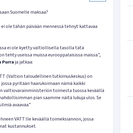
saan Suomelle maksaa?
i ei ole tähän päivään mennessä tehnyt kattavaa
sa ei ole kyetty valtiollisella tasolla tätä
n tehty useissa muissa eurooppalaisissa maissa.”,
a Purra
ja jatkaa:
VATT (Valtion taloudellinen tutkimuskeskus) on
, jossa pyritään haarukoimaan nämä kaikki
 valtiovarainministeriön toimesta tuossa keväällä
 mahdollisimman pian saamme näitä lukuja ulos. Se
silmiä avaavaa.”
ehneen VATT:lle keväällä toimeksiannon, jossa
at kustannukset.