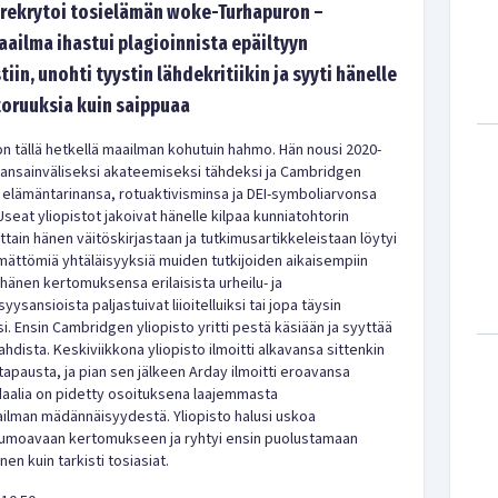
rekrytoi tosielämän woke-Turhapuron –
aailma ihastui plagioinnista epäiltyyn
tiin, unohti tyystin lähdekritiikin ja syyti hänelle
oruuksia kuin saippuaa
n tällä hetkellä maailman kohutuin hahmo. Hän nousi 2020-
kansainväliseksi akateemiseksi tähdeksi ja Cambridgen
 elämäntarinansa, rotuaktivisminsa ja DEI-symboliarvonsa
Useat yliopistot jakoivat hänelle kilpaa kunniatohtorin
ljattain hänen väitöskirjastaan ja tutkimusartikkeleistaan löytyi
ämättömiä yhtäläisyyksiä muiden tutkijoiden aikaisempiin
i hänen kertomuksensa erilaisista urheilu- ja
ysansioista paljastuivat liioitelluiksi tai jopa täysin
i. Ensin Cambridgen yliopisto yritti pestä käsiään ja syyttää
ojahdista. Keskiviikkona yliopisto ilmoitti alkavansa sittenkin
tapausta, ja pian sen jälkeen Arday ilmoitti eroavansa
daalia on pidetty osoituksena laajemmasta
ailman mädännäisyydestä. Yliopisto halusi uskoa
 lumoavaan kertomukseen ja ryhtyi ensin puolustamaan
en kuin tarkisti tosiasiat.