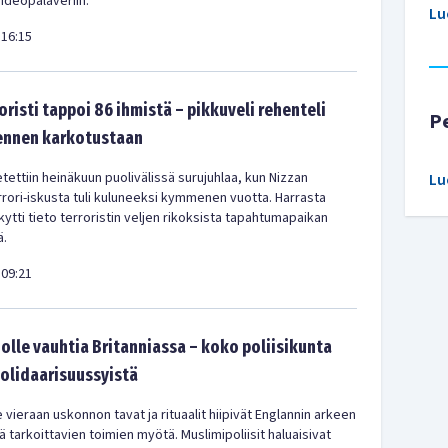
videopalaveriin.
Lu
16:15
oristi tappoi 86 ihmistä – pikkuveli rehenteli
P
 ennen karkotustaan
tettiin heinäkuun puolivälissä surujuhlaa, kun Nizzan
Lu
rrori-iskusta tuli kuluneeksi kymmenen vuotta. Harrasta
ytti tieto terroristin veljen rikoksista tapahtumapaikan
ä.
09:21
olle vauhtia Britanniassa – koko poliisikunta
solidaarisuussyistä
 vieraan uskonnon tavat ja rituaalit hiipivät Englannin arkeen
 tarkoittavien toimien myötä. Muslimipoliisit haluaisivat