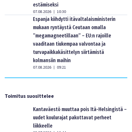
estämiseksi
07.08.2026
10:30
|
Espanja kiihdytti itävaltalaisministerin
mukaan ryntäystä Ceutaan omalla
”megamagneetillaan” – EU:n rajoille
vaaditaan tiukempaa valvontaa ja
turvapaikkakäsittelyn siirtämistä
kolmansiin maihin
07.08.2026
09:21
|
Toimitus suosittelee
Kantaväestö muuttaa pois Itä-Helsingistä –
uudet koulurajat pakottavat perheet
liikkeelle