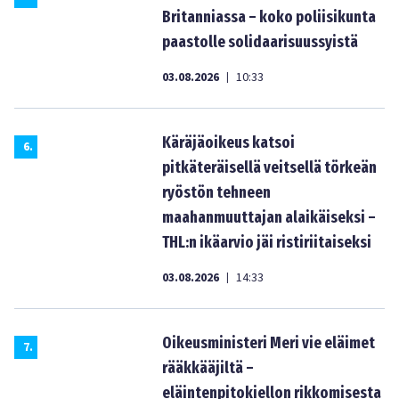
Britanniassa – koko poliisikunta
paastolle solidaarisuussyistä
03.08.2026
10:33
|
Käräjäoikeus katsoi
6
.
pitkäteräisellä veitsellä törkeän
ryöstön tehneen
maahanmuuttajan alaikäiseksi –
THL:n ikäarvio jäi ristiriitaiseksi
03.08.2026
14:33
|
Oikeusministeri Meri vie eläimet
7
.
rääkkääjiltä –
eläintenpitokiellon rikkomisesta