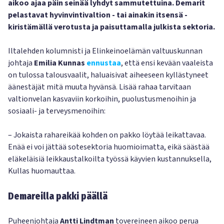
aikoo ajaa päin seinää lyhdyt sammutettuina. Demarit
pelastavat hyvinvintivaltion - tai ainakin itsensä -
kiristämällä verotusta ja paisuttamalla julkista sektoria.
Iltalehden kolumnisti ja Elinkeinoelämän valtuuskunnan
johtaja
Emilia Kunnas
ennustaa
, että ensi kevään vaaleista
on tulossa talousvaalit, haluaisivat aiheeseen kyllästyneet
äänestäjät mitä muuta hyvänsä. Lisää rahaa tarvitaan
valtionvelan kasvaviin korkoihin, puolustusmenoihin ja
sosiaali- ja terveysmenoihin:
– Jokaista rahareikää kohden on pakko löytää leikattavaa.
Enää ei voi jättää sotesektoria huomioimatta, eikä säästää
eläkeläisiä leikkaustalkoilta työssä käyvien kustannuksella,
Kullas huomauttaa.
Demareilla pakki päällä
Puheenjohtaja
Antti Lindtman
tovereineen aikoo perua