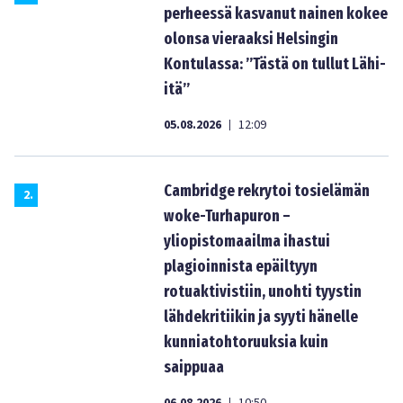
perheessä kasvanut nainen kokee
olonsa vieraaksi Helsingin
Kontulassa: ”Tästä on tullut Lähi-
itä”
05.08.2026
12:09
|
Cambridge rekrytoi tosielämän
2
.
woke-Turhapuron –
yliopistomaailma ihastui
plagioinnista epäiltyyn
rotuaktivistiin, unohti tyystin
lähdekritiikin ja syyti hänelle
kunniatohtoruuksia kuin
saippuaa
|