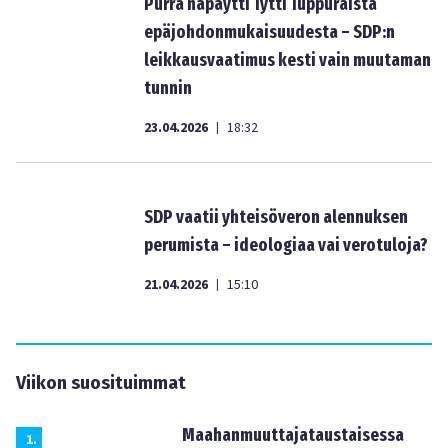
Purra näpäytti Tytti Tuppuraista
epäjohdonmukaisuudesta – SDP:n
leikkausvaatimus kesti vain muutaman
tunnin
23.04.2026
18:32
|
SDP vaatii yhteisöveron alennuksen
perumista – ideologiaa vai verotuloja?
21.04.2026
15:10
|
Viikon suosituimmat
Maahanmuuttajataustaisessa
1
.