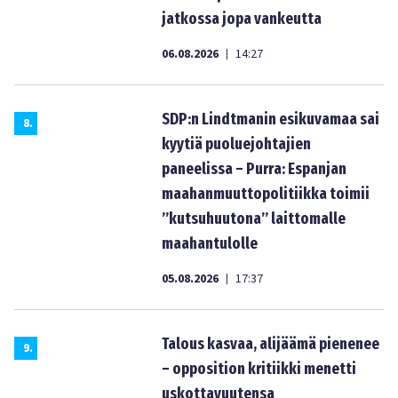
jatkossa jopa vankeutta
06.08.2026
14:27
|
SDP:n Lindtmanin esikuvamaa sai
8
.
kyytiä puoluejohtajien
paneelissa – Purra: Espanjan
maahanmuuttopolitiikka toimii
”kutsuhuutona” laittomalle
maahantulolle
05.08.2026
17:37
|
Talous kasvaa, alijäämä pienenee
9
.
– opposition kritiikki menetti
uskottavuutensa