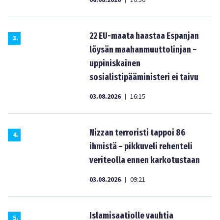
06.08.2026
10:50
22 EU-maata haastaa Espanjan
3
.
löysän maahanmuuttolinjan –
uppiniskainen
sosialistipääministeri ei taivu
03.08.2026
16:15
|
Nizzan terroristi tappoi 86
4
.
ihmistä – pikkuveli rehenteli
veriteolla ennen karkotustaan
03.08.2026
09:21
|
Islamisaatiolle vauhtia
5
.