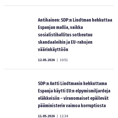
Antikainen: SDP:n Lindtman hehkuttaa
Espanjan mallia, vaikka
sosialistihallitus sotkeutuu
skandaaleihin ja EU-rahojen
väärinkäyttöön
12.05.2026
10:51
|
SDP:n Antti Lindtmanin hehkuttama
Espanja käytti EU:n elpymismiljardeja
eläkkeisiin – viranomaiset epäilevät
pääministerin vaimoa korruptiosta
11.05.2026
12:34
|