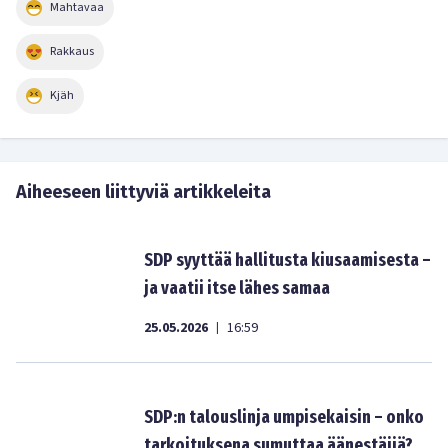
Mahtavaa
Rakkaus
Kjäh
Aiheeseen liittyviä artikkeleita
SDP syyttää hallitusta kiusaamisesta –
ja vaatii itse lähes samaa
25.05.2026
16:59
|
SDP:n talouslinja umpisekaisin – onko
tarkoituksena sumuttaa äänestäjiä?