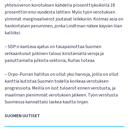
yhteisöveron korotuksen kahdella prosenttiyksiköllä 18
prosenttiin ensi vuodesta lähtien. Myös työn verotuksen
ylimmät marginaaliverot joutavat leikkuriin. Kolmas asia on
hankintalain peruminen, jonka Lindtman näkee käyvän liian
kalliiksi.
– SDP:n kantava ajatus on tasapainottaa Suomen
velkaantunut julkinen talous kiristämällä veroja ja
paisuttamalla julkista sektoria, Kullas toteaa.
– Orpo-Purran hallitus on ollut yksi harvoja, joilla on ollut
kanttia kutistaa Suomen todella korkeaa verotuksen
progressiota. Meillä on isot tuloerot ennen verotusta, ja
maailman pienimmät verotuksen jälkeen. Työn verotusta
Suomessa kannattaisi laskea kautta linjan.
SUOMEN UUTISET