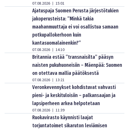
07.08.2026
15:01
|
Ajatuspaja Suomen Perusta järjestötukien
jakoperusteista: ”Minkä takia
maahanmuuttaja ei voi osallistua samaan
potkupallokerhoon kuin
kantasuomalainenkin?”
07.08.2026
14:10
|
Britannia estää ”transnaisilta” pääsyn
naisten pukuhuoneisiin – Mäenpää: Suomen
on otettava mallia päätöksestä
07.08.2026
13:21
|
Veronkevennykset kohdistuvat vahvasti
pieni- ja keskituloisiin – palkansaajan ja
lapsiperheen arkea helpotetaan
07.08.2026
11:39
|
Ruokavirasto käynnisti laajat
torjuntatoimet sikaruton leviämisen