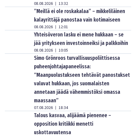
08.08.2026
13:32
|
”Meillä ei ole roskakalaa” – mikkeliläinen
kalayrittäjä panostaa vain kotimaiseen
08.08.2026
12:01
|
Yhteisöveron lasku ei mene hukkaan – se
jää yritykseen investoinneiksi ja palkkoihin
08.08.2026
10:05
|
Simo Grönroos turvallisuuspoliittisessa
puheenjohtajapaneelissa:
“Maanpuolustukseen tehtävät panostukset
valuvat hukkaan, jos suomalaisten
annetaan jäädä vähemmistöksi omassa
maassaan”
07.08.2026
18:34
|
Talous kasvaa, alijäämä pienenee –
opposition kritiikki menetti
uskottavuutensa