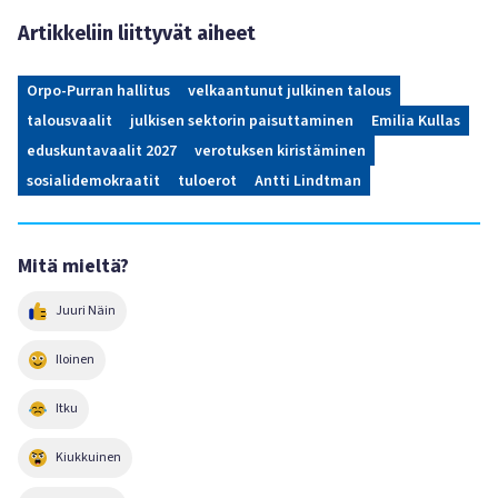
Artikkeliin liittyvät aiheet
Orpo-Purran hallitus
velkaantunut julkinen talous
talousvaalit
julkisen sektorin paisuttaminen
Emilia Kullas
eduskuntavaalit 2027
verotuksen kiristäminen
sosialidemokraatit
tuloerot
Antti Lindtman
Mitä mieltä?
Juuri Näin
Iloinen
Itku
Kiukkuinen