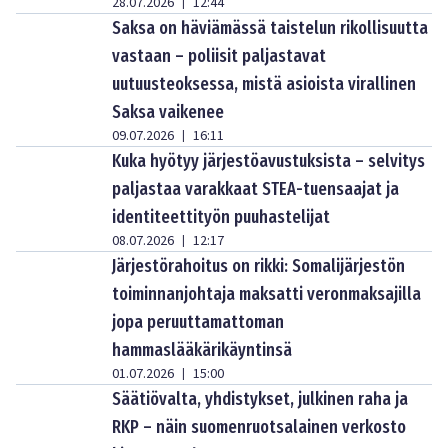
28.07.2026
12:44
|
Saksa on häviämässä taistelun rikollisuutta
vastaan – poliisit paljastavat
uutuusteoksessa, mistä asioista virallinen
Saksa vaikenee
09.07.2026
16:11
|
Kuka hyötyy järjestöavustuksista – selvitys
paljastaa varakkaat STEA-tuensaajat ja
identiteettityön puuhastelijat
08.07.2026
12:17
|
Järjestörahoitus on rikki: Somalijärjestön
toiminnanjohtaja maksatti veronmaksajilla
jopa peruuttamattoman
hammaslääkärikäyntinsä
01.07.2026
15:00
|
Säätiövalta, yhdistykset, julkinen raha ja
RKP – näin suomenruotsalainen verkosto