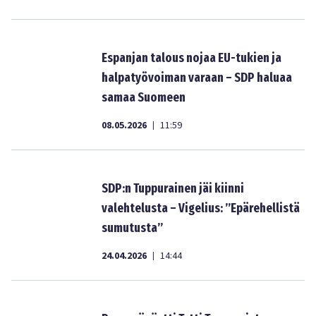
Espanjan talous nojaa EU-tukien ja
halpatyövoiman varaan – SDP haluaa
samaa Suomeen
08.05.2026
11:59
|
SDP:n Tuppurainen jäi kiinni
valehtelusta – Vigelius: ”Epärehellistä
sumutusta’’
24.04.2026
14:44
|