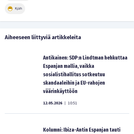
Kjäh
Aiheeseen liittyviä artikkeleita
Antikainen: SDP:n Lindtman hehkuttaa
Espanjan mallia, vaikka
sosialistihallitus sotkeutuu
skandaaleihin ja EU-rahojen
väärinkäyttöön
12.05.2026
10:51
|
Kolumni: Ibiza-Antin Espanjan tauti