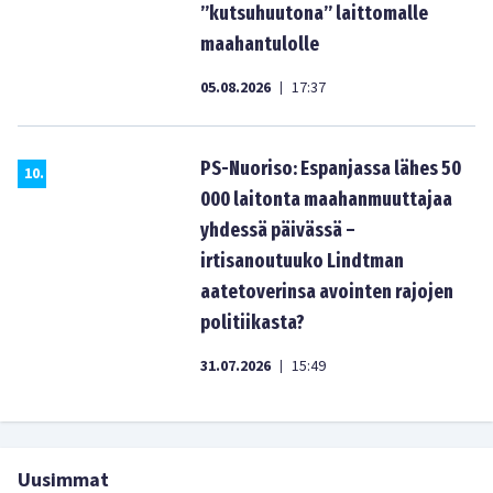
”kutsuhuutona” laittomalle
maahantulolle
05.08.2026
17:37
|
PS-Nuoriso: Espanjassa lähes 50
10
.
000 laitonta maahanmuuttajaa
yhdessä päivässä –
irtisanoutuuko Lindtman
aatetoverinsa avointen rajojen
politiikasta?
31.07.2026
15:49
|
Uusimmat