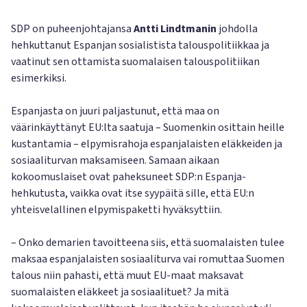
SDP on puheenjohtajansa
Antti Lindtmanin
johdolla
hehkuttanut Espanjan sosialistista talouspolitiikkaa ja
vaatinut sen ottamista suomalaisen talouspolitiikan
esimerkiksi.
Espanjasta on juuri paljastunut, että maa on
väärinkäyttänyt EU:lta saatuja – Suomenkin osittain heille
kustantamia – elpymisrahoja espanjalaisten eläkkeiden ja
sosiaaliturvan maksamiseen. Samaan aikaan
kokoomuslaiset ovat paheksuneet SDP:n Espanja-
hehkutusta, vaikka ovat itse syypäitä sille, että EU:n
yhteisvelallinen elpymispaketti hyväksyttiin.
– Onko demarien tavoitteena siis, että suomalaisten tulee
maksaa espanjalaisten sosiaaliturva vai romuttaa Suomen
talous niin pahasti, että muut EU-maat maksavat
suomalaisten eläkkeet ja sosiaalituet? Ja mitä