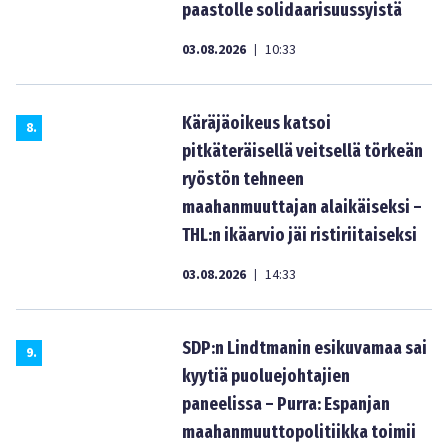
paastolle solidaarisuussyistä
03.08.2026
10:33
|
Käräjäoikeus katsoi
8
.
pitkäteräisellä veitsellä törkeän
ryöstön tehneen
maahanmuuttajan alaikäiseksi –
THL:n ikäarvio jäi ristiriitaiseksi
03.08.2026
14:33
|
SDP:n Lindtmanin esikuvamaa sai
9
.
kyytiä puoluejohtajien
paneelissa – Purra: Espanjan
maahanmuuttopolitiikka toimii