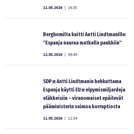
11.05.2026
16:35
|
Bergbomilta kuitti Antti Lindtmanille:
”Espanja nauraa matkalla pankkiin”
12.05.2026
09:49
|
SDP:n Antti Lindtmanin hehkuttama
Espanja käytti EU:n elpymismiljardeja
eläkkeisiin – viranomaiset epäilevät
pääministerin vaimoa korruptiosta
11.05.2026
12:34
|