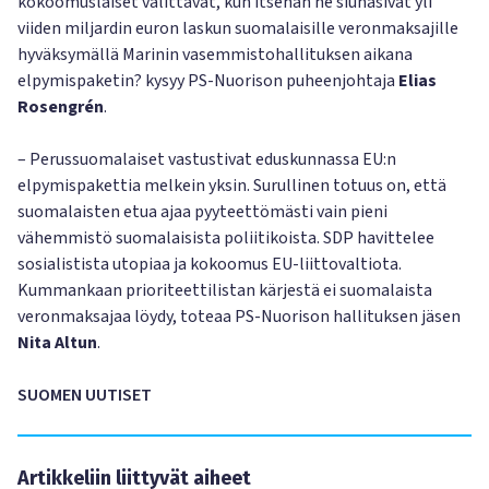
kokoomuslaiset valittavat, kun itsehän he siunasivat yli
viiden miljardin euron laskun suomalaisille veronmaksajille
hyväksymällä Marinin vasemmistohallituksen aikana
elpymispaketin? kysyy PS-Nuorison puheenjohtaja
Elias
Rosengrén
.
– Perussuomalaiset vastustivat eduskunnassa EU:n
elpymispakettia melkein yksin. Surullinen totuus on, että
suomalaisten etua ajaa pyyteettömästi vain pieni
vähemmistö suomalaisista poliitikoista. SDP havittelee
sosialistista utopiaa ja kokoomus EU-liittovaltiota.
Kummankaan prioriteettilistan kärjestä ei suomalaista
veronmaksajaa löydy, toteaa PS-Nuorison hallituksen jäsen
Nita Altun
.
SUOMEN UUTISET
Artikkeliin liittyvät aiheet