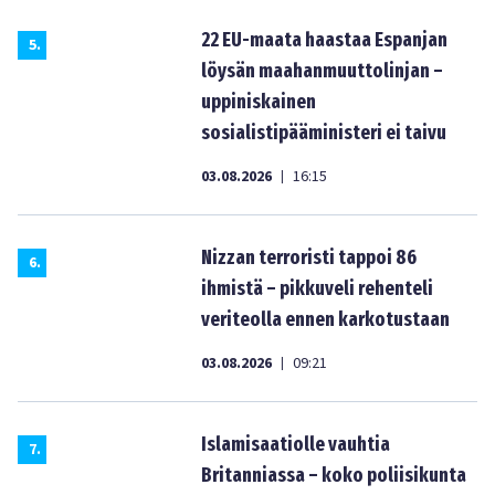
22 EU-maata haastaa Espanjan
5
.
löysän maahanmuuttolinjan –
uppiniskainen
sosialistipääministeri ei taivu
03.08.2026
16:15
|
Nizzan terroristi tappoi 86
6
.
ihmistä – pikkuveli rehenteli
veriteolla ennen karkotustaan
03.08.2026
09:21
|
Islamisaatiolle vauhtia
7
.
Britanniassa – koko poliisikunta