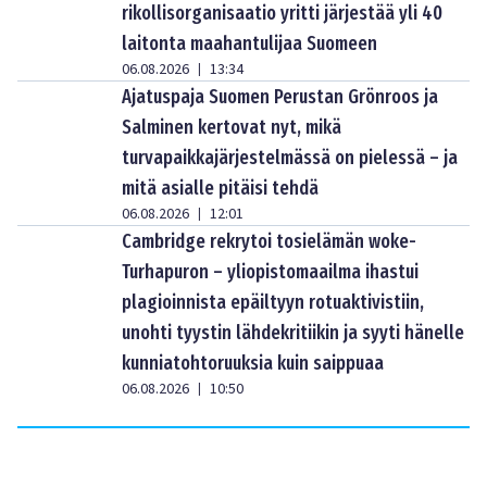
rikollisorganisaatio yritti järjestää yli 40
laitonta maahantulijaa Suomeen
06.08.2026
13:34
|
Ajatuspaja Suomen Perustan Grönroos ja
Salminen kertovat nyt, mikä
turvapaikkajärjestelmässä on pielessä – ja
mitä asialle pitäisi tehdä
06.08.2026
12:01
|
Cambridge rekrytoi tosielämän woke-
Turhapuron – yliopistomaailma ihastui
plagioinnista epäiltyyn rotuaktivistiin,
unohti tyystin lähdekritiikin ja syyti hänelle
kunniatohtoruuksia kuin saippuaa
06.08.2026
10:50
|