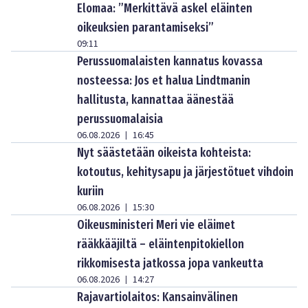
Elomaa: ”Merkittävä askel eläinten
oikeuksien parantamiseksi”
09:11
Perussuomalaisten kannatus kovassa
nosteessa: Jos et halua Lindtmanin
hallitusta, kannattaa äänestää
perussuomalaisia
06.08.2026
16:45
|
Nyt säästetään oikeista kohteista:
kotoutus, kehitysapu ja järjestötuet vihdoin
kuriin
06.08.2026
15:30
|
Oikeusministeri Meri vie eläimet
rääkkääjiltä – eläintenpitokiellon
rikkomisesta jatkossa jopa vankeutta
06.08.2026
14:27
|
Rajavartiolaitos: Kansainvälinen