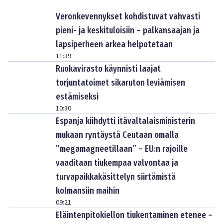
Veronkevennykset kohdistuvat vahvasti
pieni- ja keskituloisiin – palkansaajan ja
lapsiperheen arkea helpotetaan
11:39
Ruokavirasto käynnisti laajat
torjuntatoimet sikaruton leviämisen
estämiseksi
10:30
Espanja kiihdytti itävaltalaisministerin
mukaan ryntäystä Ceutaan omalla
”megamagneetillaan” – EU:n rajoille
vaaditaan tiukempaa valvontaa ja
turvapaikkakäsittelyn siirtämistä
kolmansiin maihin
09:21
Eläintenpitokiellon tiukentaminen etenee –