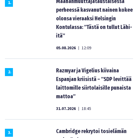
Maahanmuuttajataustaisessa
1
.
perheessä kasvanut nainen kokee
olonsa vieraaksi Helsingin
Kontulassa: ”Tästä on tullut Lähi-
itä”
05.08.2026
12:09
|
Razmyar ja Vigelius kiivaina
2
.
Espanjan kriisistä – ”SDP levittää
laittomille siirtolaisille punaista
mattoa”
31.07.2026
18:45
|
Cambridge rekrytoi tosielämän
3
.