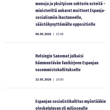
menoja ja yksityisen sektorin esteitä –
ministeriltä ankarat moitteet Espanja-
sosialismiin ihastuneelle,
säästökyvyttömälle oppositiolle
06.05.2026
15:06
|
Helsingin Sanomat julkaisi
hämmentävän fanikirjeen Espanjan
vasemmistohallitukselle
13.03.2026
16:00
|
Espanjan sosialistihallitus myöntääkin
oleskeluluvan yli miljoonalle