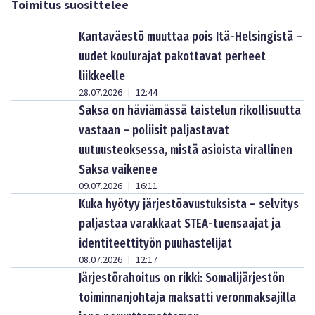
Toimitus suosittelee
Kantaväestö muuttaa pois Itä-Helsingistä –
uudet koulurajat pakottavat perheet
liikkeelle
28.07.2026
12:44
|
Saksa on häviämässä taistelun rikollisuutta
vastaan – poliisit paljastavat
uutuusteoksessa, mistä asioista virallinen
Saksa vaikenee
09.07.2026
16:11
|
Kuka hyötyy järjestöavustuksista – selvitys
paljastaa varakkaat STEA-tuensaajat ja
identiteettityön puuhastelijat
08.07.2026
12:17
|
Järjestörahoitus on rikki: Somalijärjestön
toiminnanjohtaja maksatti veronmaksajilla