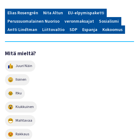
Elias Rosengrén
Nita Altun
EU-elpymispaketti
Perussuomalainen Nuoriso
veronmaksajat
Sosialismi
Antti Lindtman
Liittovaltio
SDP
Espanja
Kokoomus
Mitä mieltä?
Juuri Näin
Iloinen
Itku
Kiukkuinen
Mahtavaa
Rakkaus