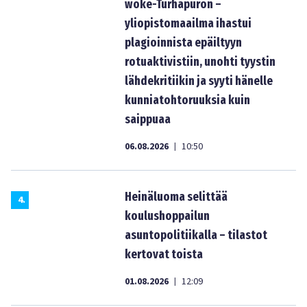
woke-Turhapuron –
yliopistomaailma ihastui
plagioinnista epäiltyyn
rotuaktivistiin, unohti tyystin
lähdekritiikin ja syyti hänelle
kunniatohtoruuksia kuin
saippuaa
06.08.2026
10:50
|
Heinäluoma selittää
4
.
koulushoppailun
asuntopolitiikalla – tilastot
kertovat toista
01.08.2026
12:09
|