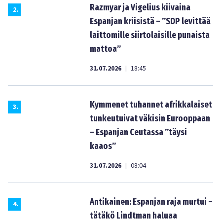
Razmyar ja Vigelius kiivaina
2
.
Espanjan kriisistä – ”SDP levittää
laittomille siirtolaisille punaista
mattoa”
31.07.2026
18:45
|
Kymmenet tuhannet afrikkalaiset
3
.
tunkeutuivat väkisin Eurooppaan
– Espanjan Ceutassa ”täysi
kaaos”
31.07.2026
08:04
|
Antikainen: Espanjan raja murtui –
4
.
tätäkö Lindtman haluaa