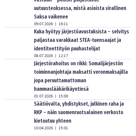
uutuusteoksessa, mistä asioista virallinen
Saksa vaikenee
09.07.2026
16:11
|
Kuka hyötyy järjestöavustuksista – selvitys
paljastaa varakkaat STEA-tuensaajat ja
identiteettityön puuhastelijat
08.07.2026
12:17
|
Järjestörahoitus on rikki: Somalijärjestön
toiminnanjohtaja maksatti veronmaksajilla
jopa peruuttamattoman
hammaslääkärikäyntinsä
01.07.2026
15:00
|
Säätiövalta, yhdistykset, julkinen raha ja
RKP – näin suomenruotsalainen verkosto
kietoutuu yhteen
10.04.2026
15:01
|