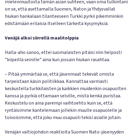
mielenmuutosta tämän asian suhteen, vaan oma tulkintani
on se, että asettamalla Suomen, Naton ja Yhdysvallat
hiukan hankalaan tilanteeseen Turkki pyrkii pikemminkin
edistämään erilaisia itselleen tärkeitä kysymyksiä.
Venäjä alkoi siirrellä maalitolppia
Halla-aho sanoo, ettei suomalaisten pitäisi niin helposti
”kiipeillä seinille” aina kun jossain hiukan rasahtaa.
– Pitää ymmärtää se, että jäsenmaat tekevät omista
tarpeistaan käsin politiikkaa. Kannattaa varmasti
keskustella turkkilaisten ja kaikkien muidenkin osapuolten
kanssa ja pyrkiä ottamaan selville, mistä kenkä puristaa.
Keskustelu on aina parempi vaihtoehto kuin se, että
ryntäisimme kantelemaan jollekin muulle osapuolelle ja
toivoisimme, että joku muu osapuoli tekisi asialle jotain.
Venäjän valtiojohdon reaktioita Suomen Nato-jäsenyyden