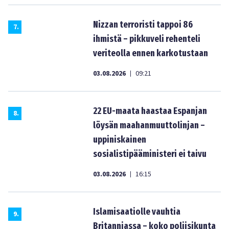
Nizzan terroristi tappoi 86
7
.
ihmistä – pikkuveli rehenteli
veriteolla ennen karkotustaan
03.08.2026
09:21
|
22 EU-maata haastaa Espanjan
8
.
löysän maahanmuuttolinjan –
uppiniskainen
sosialistipääministeri ei taivu
03.08.2026
16:15
|
Islamisaatiolle vauhtia
9
.
Britanniassa – koko poliisikunta