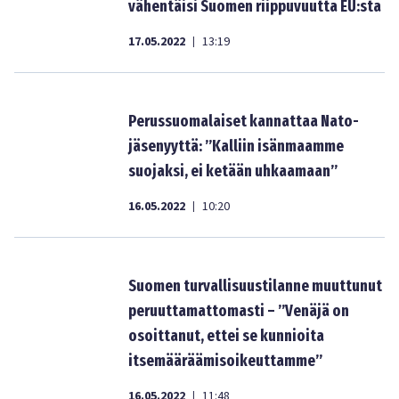
vähentäisi Suomen riippuvuutta EU:sta
17.05.2022
13:19
|
Perussuomalaiset kannattaa Nato-
jäsenyyttä: ”Kalliin isänmaamme
suojaksi, ei ketään uhkaamaan”
16.05.2022
10:20
|
Suomen turvallisuustilanne muuttunut
peruuttamattomasti – ”Venäjä on
osoittanut, ettei se kunnioita
itsemääräämisoikeuttamme”
16.05.2022
11:48
|