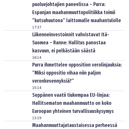
puoluejohtajien paneelissa – Purra:
Espanjan maahanmuuttopolitiikka toimii
”kutsuhuutona” laittomalle maahantulolle
17:37
Liikenneinvestoinnit vahvistavat Itä-
Suomea – Ranne: Hallitus panostaa
kasvuun, ei pelkästään säästä
16:14
Purra ihmettelee opposition verolinjauksia:
”Miksi oppositio vihaa niin paljon
veronkevennyksiä?”
15:14
Seppänen vaatii tiukempaa EU-linjaa:
Hallitsematon maahanmuutto on koko
Euroopan yhteinen turvallisuuskysymys
13:19
Maahanmuuttajataustaisessa perheessä