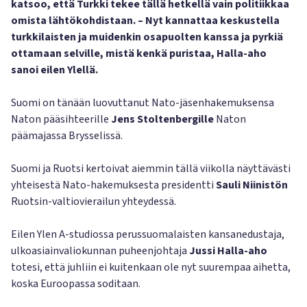
katsoo, että Turkki tekee tällä hetkellä vain politiikkaa
omista lähtökohdistaan. – Nyt kannattaa keskustella
turkkilaisten ja muidenkin osapuolten kanssa ja pyrkiä
ottamaan selville, mistä kenkä puristaa, Halla-aho
sanoi eilen Ylellä.
Suomi on tänään luovuttanut Nato-jäsenhakemuksensa
Naton pääsihteerille
Jens Stoltenbergille
Naton
päämajassa Brysselissä.
Suomi ja Ruotsi kertoivat aiemmin tällä viikolla näyttävästi
yhteisestä Nato-hakemuksesta presidentti
Sauli Niinistön
Ruotsin-valtiovierailun yhteydessä.
Eilen Ylen A-studiossa perussuomalaisten kansanedustaja,
ulkoasiainvaliokunnan puheenjohtaja
Jussi Halla-aho
totesi, että juhliin ei kuitenkaan ole nyt suurempaa aihetta,
koska Euroopassa soditaan.