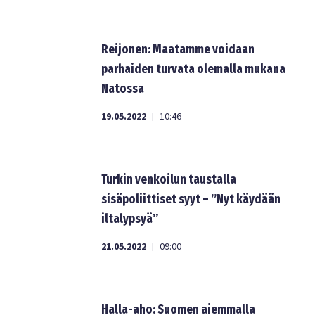
Reijonen: Maatamme voidaan
parhaiden turvata olemalla mukana
Natossa
19.05.2022
10:46
|
Turkin venkoilun taustalla
sisäpoliittiset syyt – ”Nyt käydään
iltalypsyä”
21.05.2022
09:00
|
Halla-aho: Suomen aiemmalla