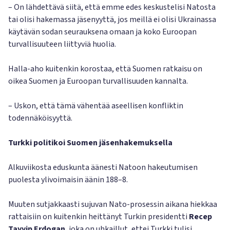
– On lähdettävä siitä, että emme edes keskustelisi Natosta
tai olisi hakemassa jäsenyyttä, jos meillä ei olisi Ukrainassa
käytävän sodan seurauksena omaan ja koko Euroopan
turvallisuuteen liittyviä huolia.
Halla-aho kuitenkin korostaa, että Suomen ratkaisu on
oikea Suomen ja Euroopan turvallisuuden kannalta.
– Uskon, että tämä vähentää aseellisen konfliktin
todennäköisyyttä.
Turkki politikoi Suomen jäsenhakemuksella
Alkuviikosta eduskunta äänesti Natoon hakeutumisen
puolesta ylivoimaisin äänin 188–8.
Muuten sutjakkaasti sujuvan Nato-prosessin aikana hiekkaa
rattaisiin on kuitenkin heittänyt Turkin presidentti
Recep
Tayyip Erdogan
, joka on uhkaillut, ettei Turkki tulisi