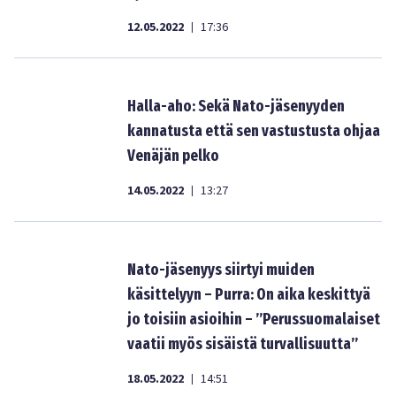
12.05.2022
17:36
|
Halla-aho: Sekä Nato-jäsenyyden
kannatusta että sen vastustusta ohjaa
Venäjän pelko
14.05.2022
13:27
|
Nato-jäsenyys siirtyi muiden
käsittelyyn – Purra: On aika keskittyä
jo toisiin asioihin – ”Perussuomalaiset
vaatii myös sisäistä turvallisuutta”
18.05.2022
14:51
|