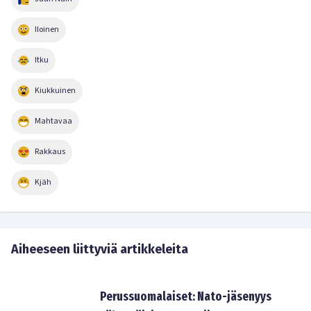
Iloinen
Itku
Kiukkuinen
Mahtavaa
Rakkaus
Kjäh
Aiheeseen liittyviä artikkeleita
Perussuomalaiset: Nato-jäsenyys