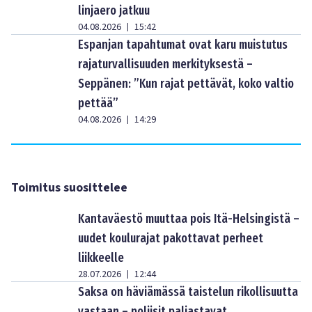
linjaero jatkuu
04.08.2026
15:42
|
Espanjan tapahtumat ovat karu muistutus
rajaturvallisuuden merkityksestä –
Seppänen: ”Kun rajat pettävät, koko valtio
pettää”
04.08.2026
14:29
|
Toimitus suosittelee
Kantaväestö muuttaa pois Itä-Helsingistä –
uudet koulurajat pakottavat perheet
liikkeelle
28.07.2026
12:44
|
Saksa on häviämässä taistelun rikollisuutta
vastaan – poliisit paljastavat