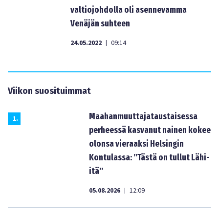
valtiojohdolla oli asennevamma
Venäjän suhteen
24.05.2022
09:14
|
Viikon suosituimmat
Maahanmuuttajataustaisessa
1
.
perheessä kasvanut nainen kokee
olonsa vieraaksi Helsingin
Kontulassa: ”Tästä on tullut Lähi-
itä”
05.08.2026
12:09
|