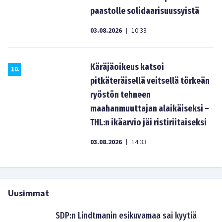
paastolle solidaarisuussyistä
03.08.2026
10:33
|
Käräjäoikeus katsoi
10
.
pitkäteräisellä veitsellä törkeän
ryöstön tehneen
maahanmuuttajan alaikäiseksi –
THL:n ikäarvio jäi ristiriitaiseksi
03.08.2026
14:33
|
Uusimmat
SDP:n Lindtmanin esikuvamaa sai kyytiä