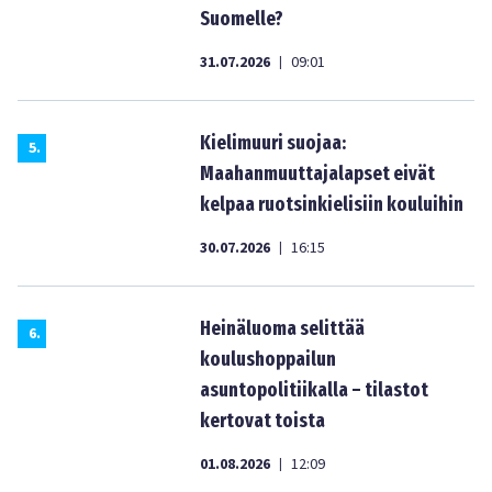
Suomelle?
31.07.2026
09:01
|
Kielimuuri suojaa:
5
.
Maahanmuuttajalapset eivät
kelpaa ruotsinkielisiin kouluihin
30.07.2026
16:15
|
Heinäluoma selittää
6
.
koulushoppailun
asuntopolitiikalla – tilastot
kertovat toista
01.08.2026
12:09
|