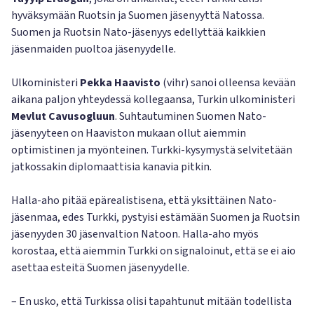
hyväksymään Ruotsin ja Suomen jäsenyyttä Natossa.
Suomen ja Ruotsin Nato-jäsenyys edellyttää kaikkien
jäsenmaiden puoltoa jäsenyydelle.
Ulkoministeri
Pekka Haavisto
(vihr) sanoi olleensa kevään
aikana paljon yhteydessä kollegaansa, Turkin ulkoministeri
Mevlut Cavusogluun
. Suhtautuminen Suomen Nato-
jäsenyyteen on Haaviston mukaan ollut aiemmin
optimistinen ja myönteinen. Turkki-kysymystä selvitetään
jatkossakin diplomaattisia kanavia pitkin.
Halla-aho pitää epärealistisena, että yksittäinen Nato-
jäsenmaa, edes Turkki, pystyisi estämään Suomen ja Ruotsin
jäsenyyden 30 jäsenvaltion Natoon. Halla-aho myös
korostaa, että aiemmin Turkki on signaloinut, että se ei aio
asettaa esteitä Suomen jäsenyydelle.
– En usko, että Turkissa olisi tapahtunut mitään todellista