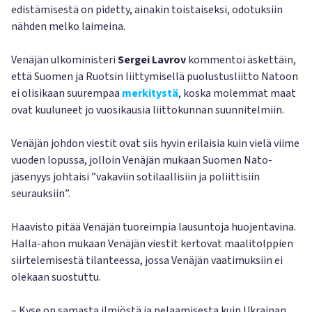
edistämisestä on pidetty, ainakin toistaiseksi, odotuksiin
nähden melko laimeina.
Venäjän ulkoministeri
Sergei Lavrov
kommentoi äskettäin,
että Suomen ja Ruotsin liittymisellä puolustusliitto Natoon
ei olisikaan suurempaa
merkitystä
, koska molemmat maat
ovat kuuluneet jo vuosikausia liittokunnan suunnitelmiin.
Venäjän johdon viestit ovat siis hyvin erilaisia kuin vielä viime
vuoden lopussa, jolloin Venäjän mukaan Suomen Nato-
jäsenyys johtaisi ”vakaviin sotilaallisiin ja poliittisiin
seurauksiin”.
Haavisto pitää Venäjän tuoreimpia lausuntoja huojentavina.
Halla-ahon mukaan Venäjän viestit kertovat maalitolppien
siirtelemisestä tilanteessa, jossa Venäjän vaatimuksiin ei
olekaan suostuttu.
– Kyse on samasta ilmiöstä ja pelaamisesta kuin Ukrainan