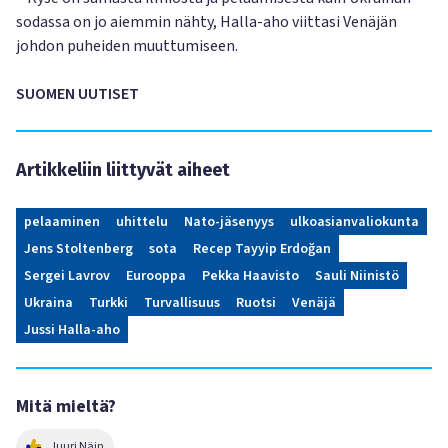
sodassa on jo aiemmin nähty, Halla-aho viittasi Venäjän
johdon puheiden muuttumiseen.
SUOMEN UUTISET
Artikkeliin liittyvät aiheet
pelaaminen
uhittelu
Nato-jäsenyys
ulkoasianvaliokunta
Jens Stoltenberg
sota
Recep Tayyip Erdoğan
Sergei Lavrov
Eurooppa
Pekka Haavisto
Sauli Niinistö
Ukraina
Turkki
Turvallisuus
Ruotsi
Venäjä
Jussi Halla-aho
Mitä mieltä?
Juuri Näin