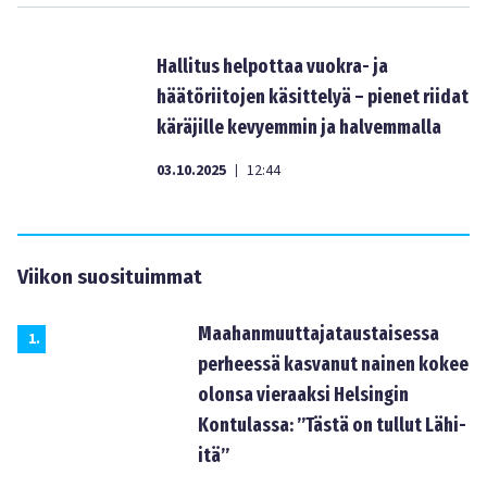
Hallitus helpottaa vuokra- ja
häätöriitojen käsittelyä – pienet riidat
käräjille kevyemmin ja halvemmalla
03.10.2025
12:44
|
Viikon suosituimmat
Maahanmuuttajataustaisessa
1
.
perheessä kasvanut nainen kokee
olonsa vieraaksi Helsingin
Kontulassa: ”Tästä on tullut Lähi-
itä”