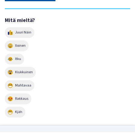
Mitä mieltä?
Juuri Näin
Iloinen
Itku
Kiukkuinen
Mahtavaa
Rakkaus
Kjäh