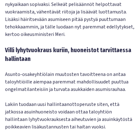
nykyaikaan sopivaksi. Selkeät pelisäännöt helpottavat
vuokraamista, vähentävät riitoja ja lisäävät luottamusta.
Lisäksi häiritsevään asumiseen pitää pystyä puuttumaan
tehokkaammin, ja tälle luodaan nyt paremmat edellytykset,
kertoo oikeusministeri Meri.
Villi lyhytvuokraus kuriin, huoneistot tarvittaessa
hallintaan
Asunto-osakeyhtiölain muutosten tavoitteena on antaa
taloyhtiöille aiempaa paremmat mahdollisuudet puuttua
ongelmatilanteisiin ja turvata asukkaiden asumisrauhaa.
Lakiin tuodaan uusi hallintaanottoperuste siten, että
jatkossa asuinhuoneisto voidaan ottaa taloyhtiön
hallintaan lyhytvuokrauksesta aiheutuvien ja asuinkäytöstä
poikkeavien lisäkustannusten tai haitan vuoksi.