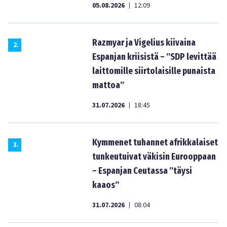
05.08.2026
12:09
|
Razmyar ja Vigelius kiivaina
2
.
Espanjan kriisistä – ”SDP levittää
laittomille siirtolaisille punaista
mattoa”
31.07.2026
18:45
|
Kymmenet tuhannet afrikkalaiset
3
.
tunkeutuivat väkisin Eurooppaan
– Espanjan Ceutassa ”täysi
kaaos”
31.07.2026
08:04
|