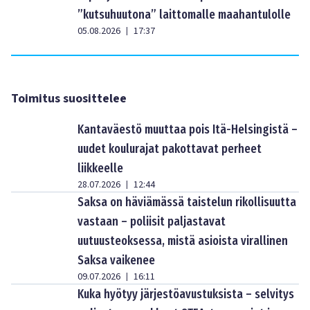
”kutsuhuutona” laittomalle maahantulolle
05.08.2026
17:37
|
Toimitus suosittelee
Kantaväestö muuttaa pois Itä-Helsingistä –
uudet koulurajat pakottavat perheet
liikkeelle
28.07.2026
12:44
|
Saksa on häviämässä taistelun rikollisuutta
vastaan – poliisit paljastavat
uutuusteoksessa, mistä asioista virallinen
Saksa vaikenee
09.07.2026
16:11
|
Kuka hyötyy järjestöavustuksista – selvitys