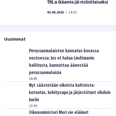
THL:n ikäarvio jäi ristiriitaiseksi
03.08.2026
14:33
|
Uusimmat
Perussuomalaisten kannatus kovassa
nosteessa: Jos et halua Lindtmanin
hallitusta, kannattaa äänestää
perussuomalaisia
16:45
Nyt säästetään oikeista kohteista:
kotoutus, kehitysapu ja järjestötuet vihdoin
kuriin
15:30
Oikeusministeri Meri vie eläimet