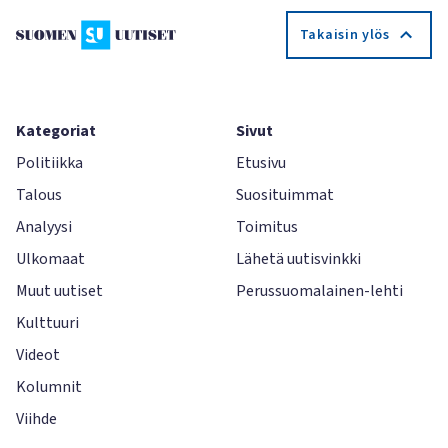
Takaisin ylös
Kategoriat
Sivut
Politiikka
Etusivu
Talous
Suosituimmat
Analyysi
Toimitus
Ulkomaat
Lähetä uutisvinkki
Muut uutiset
Perussuomalainen-lehti
Kulttuuri
Videot
Kolumnit
Viihde