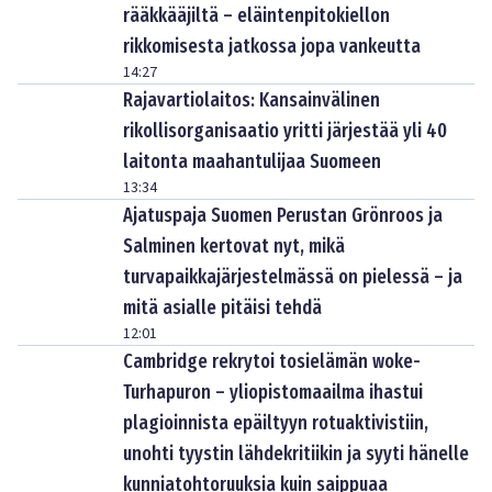
rääkkääjiltä – eläintenpitokiellon
rikkomisesta jatkossa jopa vankeutta
14:27
Rajavartiolaitos: Kansainvälinen
rikollisorganisaatio yritti järjestää yli 40
laitonta maahantulijaa Suomeen
13:34
Ajatuspaja Suomen Perustan Grönroos ja
Salminen kertovat nyt, mikä
turvapaikkajärjestelmässä on pielessä – ja
mitä asialle pitäisi tehdä
12:01
Cambridge rekrytoi tosielämän woke-
Turhapuron – yliopistomaailma ihastui
plagioinnista epäiltyyn rotuaktivistiin,
unohti tyystin lähdekritiikin ja syyti hänelle
kunniatohtoruuksia kuin saippuaa