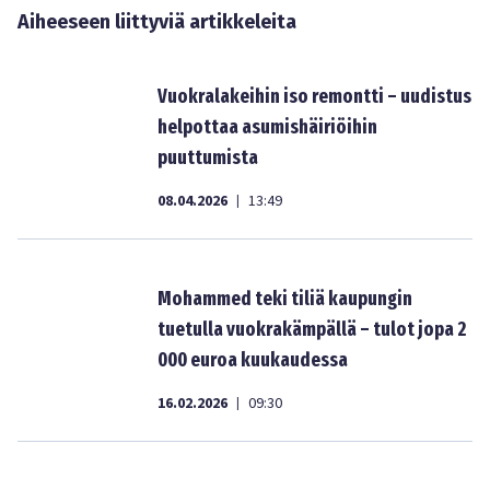
Aiheeseen liittyviä artikkeleita
Vuokralakeihin iso remontti – uudistus
helpottaa asumishäiriöihin
puuttumista
08.04.2026
13:49
|
Mohammed teki tiliä kaupungin
tuetulla vuokrakämpällä – tulot jopa 2
000 euroa kuukaudessa
16.02.2026
09:30
|