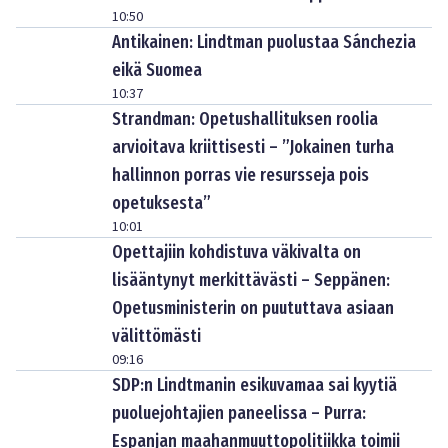
10:50
Antikainen: Lindtman puolustaa Sánchezia
eikä Suomea
10:37
Strandman: Opetushallituksen roolia
arvioitava kriittisesti – ”Jokainen turha
hallinnon porras vie resursseja pois
opetuksesta”
10:01
Opettajiin kohdistuva väkivalta on
lisääntynyt merkittävästi – Seppänen:
Opetusministerin on puututtava asiaan
välittömästi
09:16
SDP:n Lindtmanin esikuvamaa sai kyytiä
puoluejohtajien paneelissa – Purra:
Espanjan maahanmuuttopolitiikka toimii