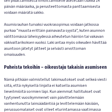
sen pidättämisestä ilmoittamiselle asetetaan tiukka 14
päivän määräaika, ja perusteettomasta panttaamisesta
voidaan määrätä sakko.
Asumisrauhan turvaksi vuokrasopimus voidaan jatkossa
purkaa ”muusta erittäin painavasta syystä”, kuten asunnon
välittömässä läheisyydessä aiheutetun häiriön tai vakavan
väkivaltarikoksen vuoksi. Laki antaa myös oikeuden hävittää
asuntoon jätetyt jätteet ja selvästi arvottoman
omaisuuden.
Puheista tekoihin – oikeustaju takaisin asumiseen
Nämä pitkään valmistellut lakimuutokset ovat selkeä viesti
siitä, että nykyisellä linjalla ei katsella asumisen
lieveilmiöitä sormien läpi. Kun aiemmat hallitukset ovat
tyytyneet vuosikymmenet vain päivittelemään
vanhentunutta lainsäädäntöä ja levittelemään käsiään,
perussuomalaiset ovat olleet eturintamassa vaatimassa