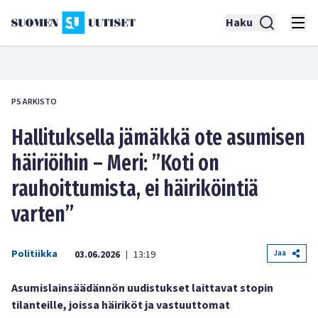
Haku
PS ARKISTO
Hallituksella jämäkkä ote asumisen
häiriöihin – Meri: ”Koti on
rauhoittumista, ei häiriköintiä
varten”
Politiikka
Jaa
03.06.2026
13:19
|
Asumislainsäädännön uudistukset laittavat stopin
tilanteille, joissa häiriköt ja vastuuttomat