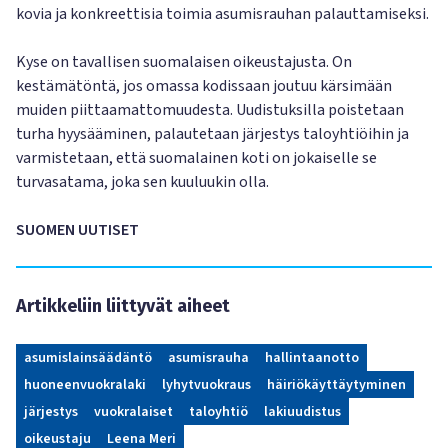
kovia ja konkreettisia toimia asumisrauhan palauttamiseksi.
Kyse on tavallisen suomalaisen oikeustajusta. On
kestämätöntä, jos omassa kodissaan joutuu kärsimään
muiden piittaamattomuudesta. Uudistuksilla poistetaan
turha hyysääminen, palautetaan järjestys taloyhtiöihin ja
varmistetaan, että suomalainen koti on jokaiselle se
turvasatama, joka sen kuuluukin olla.
SUOMEN UUTISET
Artikkeliin liittyvät aiheet
asumislainsäädäntö
asumisrauha
hallintaanotto
huoneenvuokralaki
lyhytvuokraus
häiriökäyttäytyminen
järjestys
vuokralaiset
taloyhtiö
lakiuudistus
oikeustaju
Leena Meri