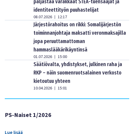
paljastaa varakkaat STEA-tuensaajat ja
identiteettityön puuhastelijat
08.07.2026
12:17
|
Järjestörahoitus on rikki: Somalijärjestön
toiminnanjohtaja maksatti veronmaksajilla
jopa peruuttamattoman
hammaslääkärikäyntinsä
01.07.2026
15:00
|
Säätiövalta, yhdistykset, julkinen raha ja
RKP – näin suomenruotsalainen verkosto
kietoutuu yhteen
10.04.2026
15:01
|
PS-Naiset 1/2026
Lue lisää