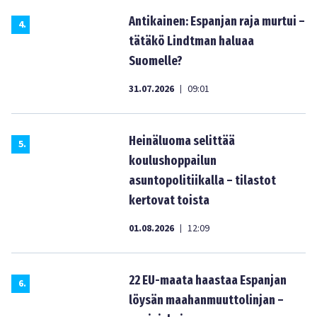
Antikainen: Espanjan raja murtui –
4
.
tätäkö Lindtman haluaa
Suomelle?
31.07.2026
09:01
|
Heinäluoma selittää
5
.
koulushoppailun
asuntopolitiikalla – tilastot
kertovat toista
01.08.2026
12:09
|
22 EU-maata haastaa Espanjan
6
.
löysän maahanmuuttolinjan –