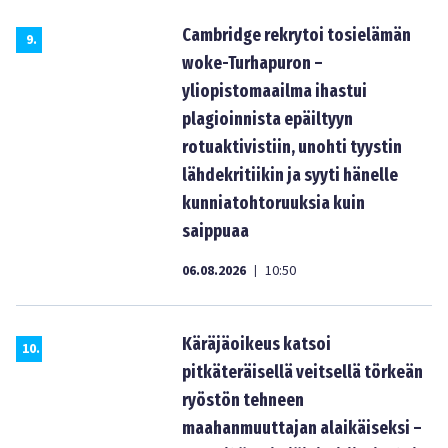
Cambridge rekrytoi tosielämän
9
.
woke-Turhapuron –
yliopistomaailma ihastui
plagioinnista epäiltyyn
rotuaktivistiin, unohti tyystin
lähdekritiikin ja syyti hänelle
kunniatohtoruuksia kuin
saippuaa
06.08.2026
10:50
|
Käräjäoikeus katsoi
10
.
pitkäteräisellä veitsellä törkeän
ryöstön tehneen
maahanmuuttajan alaikäiseksi –