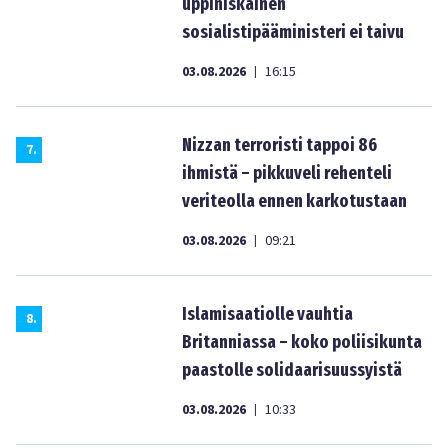
uppiniskainen
sosialistipääministeri ei taivu
03.08.2026
16:15
|
Nizzan terroristi tappoi 86
7
.
ihmistä – pikkuveli rehenteli
veriteolla ennen karkotustaan
03.08.2026
09:21
|
Islamisaatiolle vauhtia
8
.
Britanniassa – koko poliisikunta
paastolle solidaarisuussyistä
03.08.2026
10:33
|