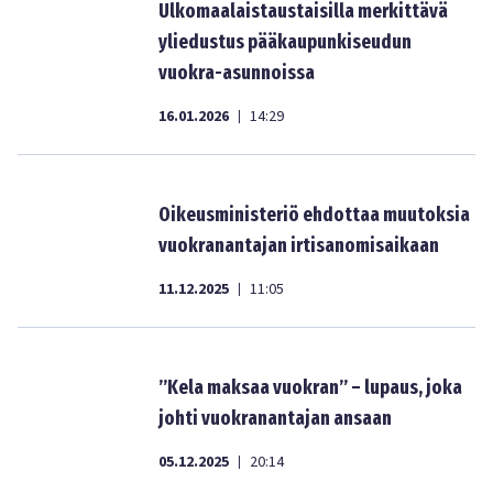
Ulkomaalaistaustaisilla merkittävä
yliedustus pääkaupunkiseudun
vuokra-asunnoissa
16.01.2026
14:29
|
Oikeusministeriö ehdottaa muutoksia
vuokranantajan irtisanomisaikaan
11.12.2025
11:05
|
”Kela maksaa vuokran” – lupaus, joka
johti vuokranantajan ansaan
05.12.2025
20:14
|