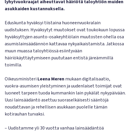
lyhytvuokraajat aiheuttavat häiriötä taloyhtiön muiden
asukkaiden kustannuksella.
Eduskunta hyväksyi tiistaina huoneenvuokralain
uudistuksen. Hyväksytyt muutokset ovat toukokuun lopussa
hyväksyttyjen asunto-osakeyhtiölain muutosten ohella osa
asumislainsäädännön kattavaa nykyaikaistamista. Jatkossa
muun muassa taloyhtiössä esiintyvään
häiriökäyttäytymiseen puututaan entistä järeämmillä
toimilla.
Oikeusministeri
Leena Meren
mukaan digitalisaatio,
vuokra-asumisen yleistyminen ja uudenlaiset toimijat ovat
luoneet tarpeen tuoda kummankin lain pykälät nykypäivään.
Uusi lainsäädäntö asettuu suoraselkäisesti sääntöjä
noudattavan ja rehellisen asukkaan puolelle tämän
kotirauhan turvaksi.
– Uudistamme yli 30 vuotta vanhaa lainsäädäntöä