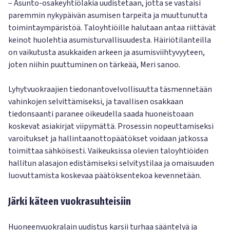
– Asunto-osakeyhtiölakia uudistetaan, jotta se vastaisi
paremmin nykypäivän asumisen tarpeita ja muuttunutta
toimintaympäristöä. Taloyhtiöille halutaan antaa riittävät
keinot huolehtia asumisturvallisuudesta. Häiriötilanteilla
on vaikutusta asukkaiden arkeen ja asumisviihtyvyyteen,
joten niihin puuttuminen on tärkeää, Meri sanoo.
Lyhytvuokraajien tiedonantovelvollisuutta täsmennetään
vahinkojen selvittämiseksi, ja tavallisen osakkaan
tiedonsaanti paranee oikeudella saada huoneistoaan
koskevat asiakirjat viipymättä. Prosessin nopeuttamiseksi
varoitukset ja hallintaanottopäätökset voidaan jatkossa
toimittaa sähköisesti. Vaikeuksissa olevien taloyhtiöiden
hallitun alasajon edistämiseksi selvitystilaa ja omaisuuden
luovuttamista koskevaa päätöksentekoa kevennetään.
Järki käteen vuokrasuhteisiin
Huoneenvuokralain uudistus karsii turhaa sääntelyä ja