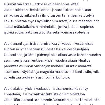
sujuvoittaa arkea. Jatkossa voidaan sopia, että
vuokrasuhteen tiedoksiannot ja varoitukset hoidetaan
sähköisesti, mikä estää ilmoitusten tahallisen välttelyn.
Laki tunnistaa myös hybridisopimukset, joissa määritellään
aluksi määräaikainen minimiaika, jonka jälkeen sopimus
jatkuu automaattisesti toistaiseksi voimassa olevana.
Vuokranantajan irtisanomisaikaa yli vuoden kestäneissä
suhteissa lyhennetään kuudesta kuukaudesta neljään
kuukauteen, ja tämä pidempi aika alkaa vasta kahden vuoden
asumisen jälkeen entisen yhden vuoden sijaan. Muutos
parantaa asunnon omistajan mahdollisuuksia määrätä
asuntonsa käytöstä ja reagoida muuttuviin tilanteisiin, mikä
voi edistää vuokra- ja asuntomarkkinoita.
Vuokralaisen yhden kuukauden irtisanomisaika säilyy
ennallaan, ja vuokrankorotuksista on ilmoitettava
vähintään kuukautta aiemmin. Vakuuden palauttamiselle tai