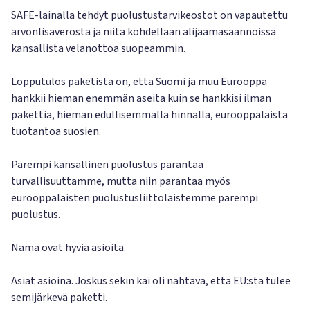
SAFE-lainalla tehdyt puolustustarvikeostot on vapautettu
arvonlisäverosta ja niitä kohdellaan alijäämäsäännöissä
kansallista velanottoa suopeammin.
Lopputulos paketista on, että Suomi ja muu Eurooppa
hankkii hieman enemmän aseita kuin se hankkisi ilman
pakettia, hieman edullisemmalla hinnalla, eurooppalaista
tuotantoa suosien.
Parempi kansallinen puolustus parantaa
turvallisuuttamme, mutta niin parantaa myös
eurooppalaisten puolustusliittolaistemme parempi
puolustus.
Nämä ovat hyviä asioita.
Asiat asioina. Joskus sekin kai oli nähtävä, että EU:sta tulee
semijärkevä paketti.