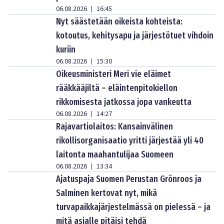
06.08.2026
16:45
|
Nyt säästetään oikeista kohteista:
kotoutus, kehitysapu ja järjestötuet vihdoin
kuriin
06.08.2026
15:30
|
Oikeusministeri Meri vie eläimet
rääkkääjiltä – eläintenpitokiellon
rikkomisesta jatkossa jopa vankeutta
06.08.2026
14:27
|
Rajavartiolaitos: Kansainvälinen
rikollisorganisaatio yritti järjestää yli 40
laitonta maahantulijaa Suomeen
06.08.2026
13:34
|
Ajatuspaja Suomen Perustan Grönroos ja
Salminen kertovat nyt, mikä
turvapaikkajärjestelmässä on pielessä – ja
mitä asialle pitäisi tehdä