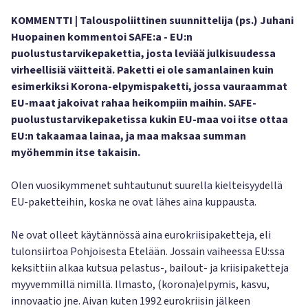
KOMMENTTI | Talouspoliittinen suunnittelija (ps.) Juhani
Huopainen kommentoi SAFE:a - EU:n
puolustustarvikepakettia, josta leviää julkisuudessa
virheellisiä väitteitä. Paketti ei ole samanlainen kuin
esimerkiksi Korona-elpymispaketti, jossa vauraammat
EU-maat jakoivat rahaa heikompiin maihin. SAFE-
puolustustarvikepaketissa kukin EU-maa voi itse ottaa
EU:n takaamaa lainaa, ja maa maksaa summan
myöhemmin itse takaisin.
Olen vuosikymmenet suhtautunut suurella kielteisyydellä
EU-paketteihin, koska ne ovat lähes aina kuppausta.
Ne ovat olleet käytännössä aina eurokriisipaketteja, eli
tulonsiirtoa Pohjoisesta Etelään. Jossain vaiheessa EU:ssa
keksittiin alkaa kutsua pelastus-, bailout- ja kriisipaketteja
myyvemmillä nimillä. Ilmasto, (korona)elpymis, kasvu,
innovaatio jne. Aivan kuten 1992 eurokriisin jälkeen