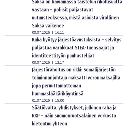
Saksa on häviämässä taistelun rikollisuutta
vastaan – poliisit paljastavat
uutuusteoksessa, mistä asioista virallinen
Saksa vaikenee
09.07.2026
16:11
|
Kuka hyötyy järjestöavustuksista – selvitys
paljastaa varakkaat STEA-tuensaajat ja
identiteettityön puuhastelijat
08.07.2026
12:17
|
Järjestörahoitus on rikki: Somalijärjestön
toiminnanjohtaja maksatti veronmaksajilla
jopa peruuttamattoman
hammaslääkärikäyntinsä
01.07.2026
15:00
|
Säätiövalta, yhdistykset, julkinen raha ja
RKP – näin suomenruotsalainen verkosto
kietoutuu yhteen