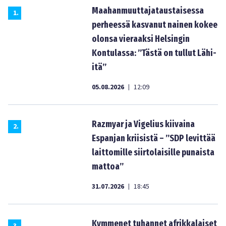
Maahanmuuttajataustaisessa
1
.
perheessä kasvanut nainen kokee
olonsa vieraaksi Helsingin
Kontulassa: ”Tästä on tullut Lähi-
itä”
05.08.2026
12:09
|
Razmyar ja Vigelius kiivaina
2
.
Espanjan kriisistä – ”SDP levittää
laittomille siirtolaisille punaista
mattoa”
31.07.2026
18:45
|
Kymmenet tuhannet afrikkalaiset