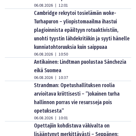
06.08.2026
12:01
|
Cambridge rekrytoi tosielämän woke-
Turhapuron – yliopistomaailma ihastui
plagioinnista epäiltyyn rotuaktivistiin,
unohti tyystin lähdekritiikin ja syyti hänelle
kunniatohtoruuksia kuin saippuaa
06.08.2026
10:50
|
Antikainen: Lindtman puolustaa Sánchezia
eikä Suomea
06.08.2026
10:37
|
Strandman: Opetushallituksen roolia
arvioitava kriittisesti – ”Jokainen turha
hallinnon porras vie resursseja pois
opetuksesta”
06.08.2026
10:01
|
Opettajiin kohdistuva väkivalta on
lisääntynyt merkittävästi – Seppänen: