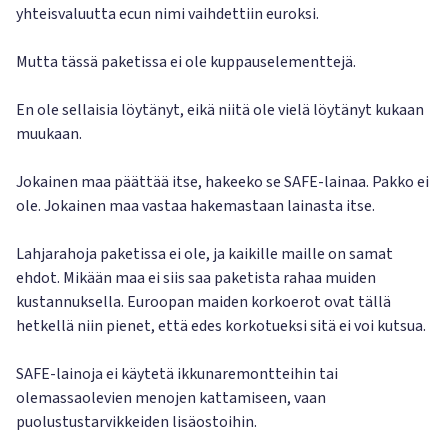
yhteisvaluutta ecun nimi vaihdettiin euroksi.
Mutta tässä paketissa ei ole kuppauselementtejä.
En ole sellaisia löytänyt, eikä niitä ole vielä löytänyt kukaan
muukaan.
Jokainen maa päättää itse, hakeeko se SAFE-lainaa. Pakko ei
ole. Jokainen maa vastaa hakemastaan lainasta itse.
Lahjarahoja paketissa ei ole, ja kaikille maille on samat
ehdot. Mikään maa ei siis saa paketista rahaa muiden
kustannuksella. Euroopan maiden korkoerot ovat tällä
hetkellä niin pienet, että edes korkotueksi sitä ei voi kutsua.
SAFE-lainoja ei käytetä ikkunaremontteihin tai
olemassaolevien menojen kattamiseen, vaan
puolustustarvikkeiden lisäostoihin.