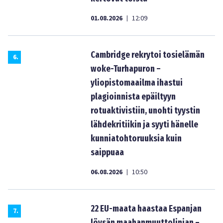
01.08.2026
12:09
|
Cambridge rekrytoi tosielämän
6
.
woke-Turhapuron –
yliopistomaailma ihastui
plagioinnista epäiltyyn
rotuaktivistiin, unohti tyystin
lähdekritiikin ja syyti hänelle
kunniatohtoruuksia kuin
saippuaa
06.08.2026
10:50
|
22 EU-maata haastaa Espanjan
7
.
löysän maahanmuuttolinjan –