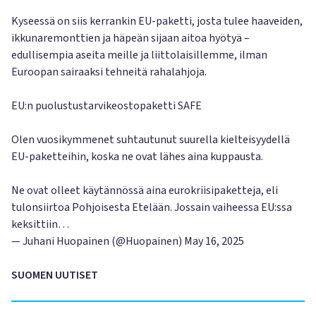
Kyseessä on siis kerrankin EU-paketti, josta tulee haaveiden,
ikkunaremonttien ja häpeän sijaan aitoa hyötyä –
edullisempia aseita meille ja liittolaisillemme, ilman
Euroopan sairaaksi tehneitä rahalahjoja.
EU:n puolustustarvikeostopaketti SAFE
Olen vuosikymmenet suhtautunut suurella kielteisyydellä
EU-paketteihin, koska ne ovat lähes aina kuppausta.
Ne ovat olleet käytännössä aina eurokriisipaketteja, eli
tulonsiirtoa Pohjoisesta Etelään. Jossain vaiheessa EU:ssa
keksittiin…
— Juhani Huopainen (@Huopainen)
May 16, 2025
SUOMEN UUTISET