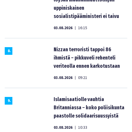
uppiniskainen
sosialistipääministeri ei taivu
03.08.2026
16:15
|
Nizzan terroristi tappoi 86
8
.
ihmistä – pikkuveli rehenteli
veriteolla ennen karkotustaan
03.08.2026
09:21
|
Islamisaatiolle vauhtia
9
.
Britanniassa – koko poliisikunta
paastolle solidaarisuussyistä
03.08.2026
10:33
|