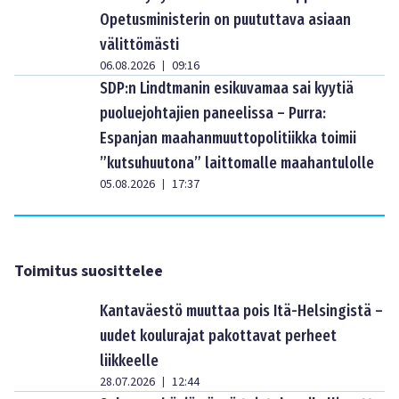
Opetusministerin on puututtava asiaan
välittömästi
06.08.2026
09:16
|
SDP:n Lindtmanin esikuvamaa sai kyytiä
puoluejohtajien paneelissa – Purra:
Espanjan maahanmuuttopolitiikka toimii
”kutsuhuutona” laittomalle maahantulolle
05.08.2026
17:37
|
Toimitus suosittelee
Kantaväestö muuttaa pois Itä-Helsingistä –
uudet koulurajat pakottavat perheet
liikkeelle
28.07.2026
12:44
|