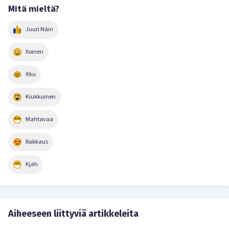
Mitä mieltä?
Juuri Näin
Iloinen
Itku
Kiukkuinen
Mahtavaa
Rakkaus
Kjäh
Aiheeseen liittyviä artikkeleita