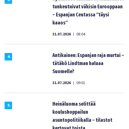
3
.
tunkeutuivat väkisin Eurooppaan
– Espanjan Ceutassa ”täysi
kaaos”
31.07.2026
08:04
|
Antikainen: Espanjan raja murtui –
4
.
tätäkö Lindtman haluaa
Suomelle?
31.07.2026
09:01
|
Heinäluoma selittää
5
.
koulushoppailun
asuntopolitiikalla – tilastot
kertovat toista