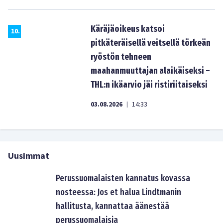
Käräjäoikeus katsoi
10
.
pitkäteräisellä veitsellä törkeän
ryöstön tehneen
maahanmuuttajan alaikäiseksi –
THL:n ikäarvio jäi ristiriitaiseksi
03.08.2026
14:33
|
Uusimmat
Perussuomalaisten kannatus kovassa
nosteessa: Jos et halua Lindtmanin
hallitusta, kannattaa äänestää
perussuomalaisia