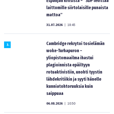
Espanjan kriisistä – ”SDP levittää
laittomille siirtolaisille punaista
mattoa”
31.07.2026
18:45
|
Cambridge rekrytoi tosielämän
3
.
woke-Turhapuron –
yliopistomaailma ihastui
plagioinnista epäiltyyn
rotuaktivistiin, unohti tyystin
lähdekritiikin ja syyti hänelle
kunniatohtoruuksia kuin
saippuaa
06.08.2026
10:50
|