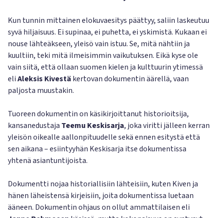
Kun tunnin mittainen elokuvaesitys päättyy, saliin laskeutuu
syvä hiljaisuus. Ei supinaa, ei puhetta, ei yskimistä. Kukaan ei
nouse lähteäkseen, yleisö vain istuu. Se, mitä nähtiin ja
kuultiin, teki mitä ilmeisimmin vaikutuksen. Eikä kyse ole
vain siitä, että ollaan suomen kielen ja kulttuurin ytimessä
eli
Aleksis Kivestä
kertovan dokumentin äärellä, vaan
paljosta muustakin.
Tuoreen dokumentin on käsikirjoittanut historioitsija,
kansanedustaja
Teemu Keskisarja
, joka viritti jälleen kerran
yleisön oikealle aallonpituudelle sekä ennen esitystä että
sen aikana – esiintyyhän Keskisarja itse dokumentissa
yhtenä asiantuntijoista.
Dokumentti nojaa historiallisiin lähteisiin, kuten Kiven ja
hänen läheistensä kirjeisiin, joita dokumentissa luetaan
ääneen. Dokumentin ohjaus on ollut ammattilaisen eli