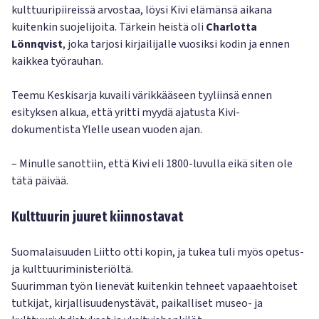
kulttuuripiireissä arvostaa, löysi Kivi elämänsä aikana
kuitenkin suojelijoita. Tärkein heistä oli
Charlotta
Lönnqvist
, joka tarjosi kirjailijalle vuosiksi kodin ja ennen
kaikkea työrauhan.
Teemu Keskisarja kuvaili värikkääseen tyyliinsä ennen
esityksen alkua, että yritti myydä ajatusta Kivi-
dokumentista Ylelle usean vuoden ajan.
– Minulle sanottiin, että Kivi eli 1800-luvulla eikä siten ole
tätä päivää.
Kulttuurin juuret kiinnostavat
Suomalaisuuden Liitto otti kopin, ja tukea tuli myös opetus-
ja kulttuuriministeriöltä.
Suurimman työn lienevät kuitenkin tehneet vapaaehtoiset
tutkijat, kirjallisuudenystävät, paikalliset museo- ja