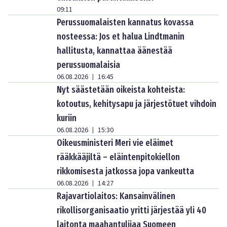
09:11
Perussuomalaisten kannatus kovassa
nosteessa: Jos et halua Lindtmanin
hallitusta, kannattaa äänestää
perussuomalaisia
06.08.2026
16:45
|
Nyt säästetään oikeista kohteista:
kotoutus, kehitysapu ja järjestötuet vihdoin
kuriin
06.08.2026
15:30
|
Oikeusministeri Meri vie eläimet
rääkkääjiltä – eläintenpitokiellon
rikkomisesta jatkossa jopa vankeutta
06.08.2026
14:27
|
Rajavartiolaitos: Kansainvälinen
rikollisorganisaatio yritti järjestää yli 40
laitonta maahantulijaa Suomeen