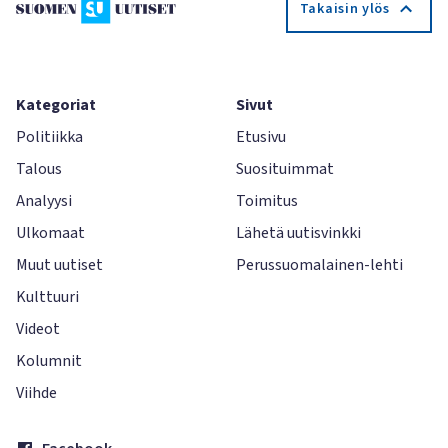
Takaisin ylös
Kategoriat
Sivut
Politiikka
Etusivu
Talous
Suosituimmat
Analyysi
Toimitus
Ulkomaat
Lähetä uutisvinkki
Muut uutiset
Perussuomalainen-lehti
Kulttuuri
Videot
Kolumnit
Viihde