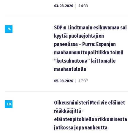
03.08.2026
14:33
|
SDP:n Lindtmanin esikuvamaa sai
9
.
kyytiä puoluejohtajien
paneelissa – Purra: Espanjan
maahanmuuttopolitiikka toimii
”kutsuhuutona” laittomalle
maahantulolle
05.08.2026
17:37
|
Oikeusministeri Meri vie eläimet
10
.
rääkkääjiltä –
eläintenpitokiellon rikkomisesta
jatkossa jopa vankeutta