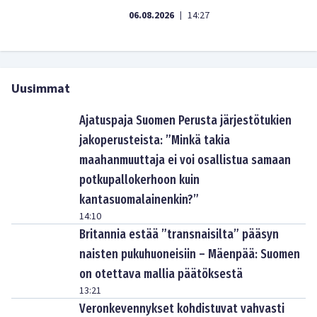
06.08.2026
14:27
|
Uusimmat
Ajatuspaja Suomen Perusta järjestötukien
jakoperusteista: ”Minkä takia
maahanmuuttaja ei voi osallistua samaan
potkupallokerhoon kuin
kantasuomalainenkin?”
14:10
Britannia estää ”transnaisilta” pääsyn
naisten pukuhuoneisiin – Mäenpää: Suomen
on otettava mallia päätöksestä
13:21
Veronkevennykset kohdistuvat vahvasti