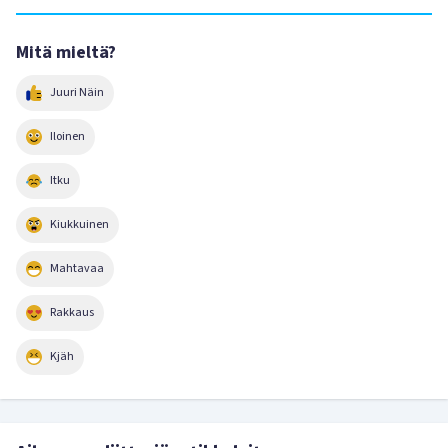
Mitä mieltä?
Juuri Näin
Iloinen
Itku
Kiukkuinen
Mahtavaa
Rakkaus
Kjäh