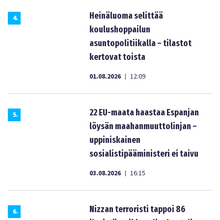
Heinäluoma selittää
4
.
koulushoppailun
asuntopolitiikalla – tilastot
kertovat toista
01.08.2026
12:09
|
22 EU-maata haastaa Espanjan
5
.
löysän maahanmuuttolinjan –
uppiniskainen
sosialistipääministeri ei taivu
03.08.2026
16:15
|
Nizzan terroristi tappoi 86
6
.