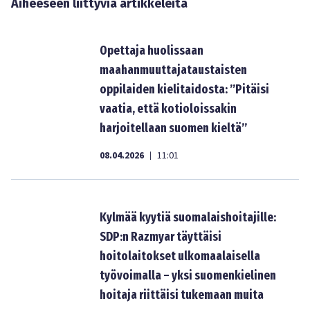
Aiheeseen liittyviä artikkeleita
Opettaja huolissaan
maahanmuuttajataustaisten
oppilaiden kielitaidosta: ”Pitäisi
vaatia, että kotioloissakin
harjoitellaan suomen kieltä”
08.04.2026
11:01
|
Kylmää kyytiä suomalaishoitajille:
SDP:n Razmyar täyttäisi
hoitolaitokset ulkomaalaisella
työvoimalla – yksi suomenkielinen
hoitaja riittäisi tukemaan muita