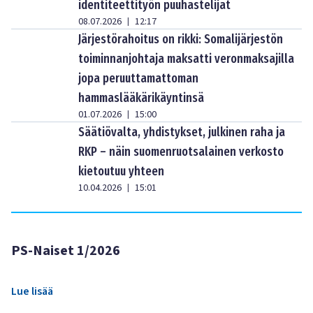
identiteettityön puuhastelijat
08.07.2026
12:17
|
Järjestörahoitus on rikki: Somalijärjestön
toiminnanjohtaja maksatti veronmaksajilla
jopa peruuttamattoman
hammaslääkärikäyntinsä
01.07.2026
15:00
|
Säätiövalta, yhdistykset, julkinen raha ja
RKP – näin suomenruotsalainen verkosto
kietoutuu yhteen
10.04.2026
15:01
|
PS-Naiset 1/2026
Lue lisää