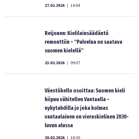
27.02.2026
14:04
|
Reijonen: Kielilainsäädäntö
remonttiin – ”Palvelua on saatava
suomen kielellä”
23.02.2026
09:07
|
Väestökello osoittaa: Suomen kieli
hiipuu vähitellen Vantaalla –
nykytahdilla jo joka kolmas
vantaalainen on vieraskielinen 2030-
luvun alussa
20.02.2026
16:30
|