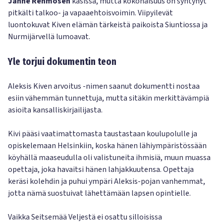
Janne Rehmosen
käsissä, mutta kokonaisuus on syntynyt
pitkälti talkoo- ja vapaaehtoisvoimin. Viipyilevät
luontokuvat Kiven elämän tärkeistä paikoista Siuntiossa ja
Nurmijärvellä lumoavat.
Yle torjui dokumentin teon
Aleksis Kiven arvoitus -nimen saanut dokumentti nostaa
esiin vähemmän tunnettuja, mutta sitäkin merkittävämpiä
asioita kansalliskirjailijasta.
Kivi pääsi vaatimattomasta taustastaan koulupolulle ja
opiskelemaan Helsinkiin, koska hänen lähiympäristössään
köyhällä maaseudulla oli valistuneita ihmisiä, muun muassa
opettaja, joka havaitsi hänen lahjakkuutensa. Opettaja
keräsi kolehdin ja puhui ympäri Aleksis-pojan vanhemmat,
jotta nämä suostuivat lähettämään lapsen opintielle.
Vaikka Seitsemää Veljestä ei osattu silloisissa