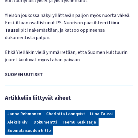
kulttuuriyhdistykset ja yksityishenkilöt.
Yleisön joukossa näkyi yllättävän paljon myös nuorta väkeä.
Ensi-iltaan osallistunut PS-Nuorison pääsihteeri
Liina
Taussi
piti näkemästään, ja katsoo oppineensa
dokumentista paljon.
Ehkä Ylelläkin vielä ymmärretään, että Suomen kulttuurin
juuret kuuluvat myös tähän päivään.
SUOMEN UUTISET
Artikkeliin liittyvät aiheet
Janne Rehmonen
Charlotta Lönnqvist
Liina Taussi
Aleksis Kivi
Dokumentti
Teemu Keskisarja
Suomalaisuuden liitto