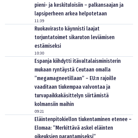
pieni- ja keskituloisiin – palkansaajan ja
lapsiperheen arkea helpotetaan
11:39
Ruokavirasto käynnisti laajat
torjuntatoimet sikaruton leviämisen
estämiseksi
10:30
Espanja kiihdytti itävaltalaisministerin
mukaan ryntäystä Ceutaan omalla
”megamagneetillaan” – EU:n rajoille
vaaditaan tiukempaa valvontaa ja
turvapaikkakäsittelyn siirtämistä
kolmansiin maihin
09:21
Eläintenpitokiellon tiukentaminen etenee –
Elomaa: ”Merkittävä askel eläinten
oikeuksien parantamiseksi”