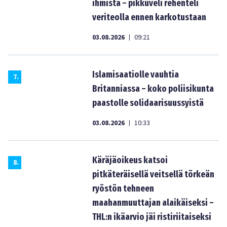
ihmistä – pikkuveli rehenteli
veriteolla ennen karkotustaan
03.08.2026
09:21
|
Islamisaatiolle vauhtia
7
.
Britanniassa – koko poliisikunta
paastolle solidaarisuussyistä
03.08.2026
10:33
|
Käräjäoikeus katsoi
8
.
pitkäteräisellä veitsellä törkeän
ryöstön tehneen
maahanmuuttajan alaikäiseksi –
THL:n ikäarvio jäi ristiriitaiseksi