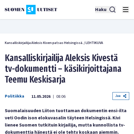
Haku
Kansalliskirjailija Aleksis Kiven patsas Helsingissä.
/
LEHTIKUVA
Kansalliskirjailija Aleksis Kivestä
tv-dokumentti – käsikirjoittajana
Teemu Keskisarja
Politiikka
Jaa
11.05.2026
08:06
|
Suomalaisuuden Liiton tuottaman dokumentin ensi-ilta
veti Oodin ison elokuvasalin täyteen Helsingissä. Kivi
lienee Suomen tutkituin kirjailija, mutta kunnollista tv-
dokumenttia hänestä ei ole tehty koskaan aiemmin.