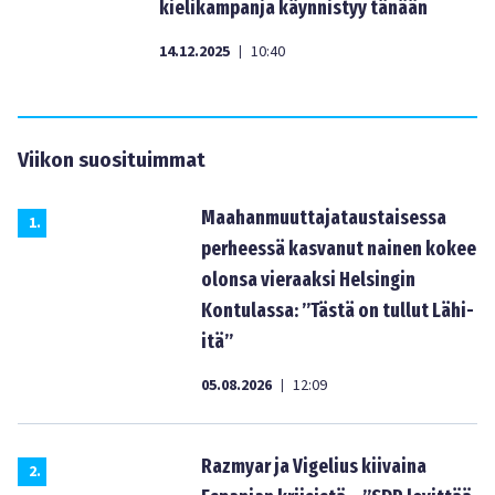
kielikampanja käynnistyy tänään
14.12.2025
10:40
|
Viikon suosituimmat
Maahanmuuttajataustaisessa
1
.
perheessä kasvanut nainen kokee
olonsa vieraaksi Helsingin
Kontulassa: ”Tästä on tullut Lähi-
itä”
05.08.2026
12:09
|
Razmyar ja Vigelius kiivaina
2
.