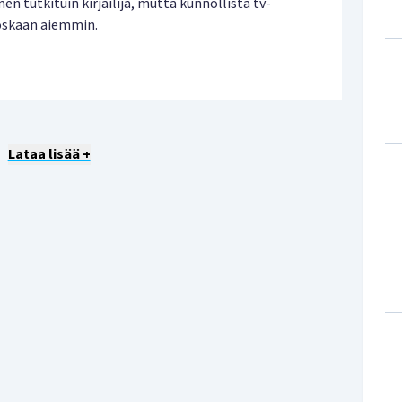
en tutkituin kirjailija, mutta kunnollista tv-
oskaan aiemmin.
Lataa lisää +