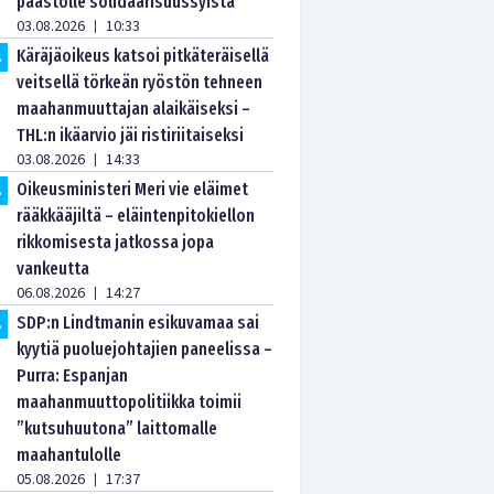
paastolle solidaarisuussyistä
03.08.2026
10:33
|
Käräjäoikeus katsoi pitkäteräisellä
.
veitsellä törkeän ryöstön tehneen
maahanmuuttajan alaikäiseksi –
THL:n ikäarvio jäi ristiriitaiseksi
03.08.2026
14:33
|
Oikeusministeri Meri vie eläimet
.
rääkkääjiltä – eläintenpitokiellon
rikkomisesta jatkossa jopa
vankeutta
06.08.2026
14:27
|
SDP:n Lindtmanin esikuvamaa sai
.
kyytiä puoluejohtajien paneelissa –
Purra: Espanjan
maahanmuuttopolitiikka toimii
”kutsuhuutona” laittomalle
maahantulolle
05.08.2026
17:37
|