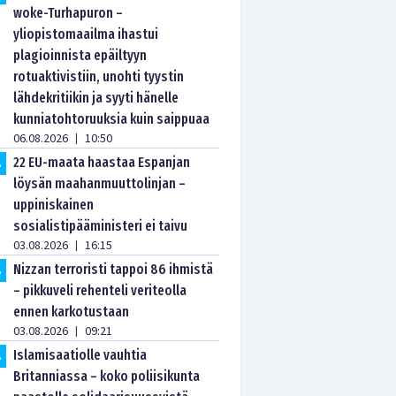
woke-Turhapuron –
yliopistomaailma ihastui
plagioinnista epäiltyyn
rotuaktivistiin, unohti tyystin
lähdekritiikin ja syyti hänelle
kunniatohtoruuksia kuin saippuaa
06.08.2026
10:50
|
22 EU-maata haastaa Espanjan
.
löysän maahanmuuttolinjan –
uppiniskainen
sosialistipääministeri ei taivu
03.08.2026
16:15
|
Nizzan terroristi tappoi 86 ihmistä
.
– pikkuveli rehenteli veriteolla
ennen karkotustaan
03.08.2026
09:21
|
Islamisaatiolle vauhtia
.
Britanniassa – koko poliisikunta