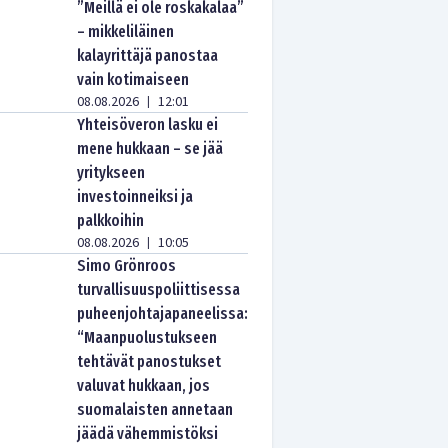
”Meillä ei ole roskakalaa”
– mikkeliläinen
kalayrittäjä panostaa
vain kotimaiseen
08.08.2026
12:01
|
Yhteisöveron lasku ei
mene hukkaan – se jää
yritykseen
investoinneiksi ja
palkkoihin
08.08.2026
10:05
|
Simo Grönroos
turvallisuuspoliittisessa
puheenjohtajapaneelissa:
“Maanpuolustukseen
tehtävät panostukset
valuvat hukkaan, jos
suomalaisten annetaan
jäädä vähemmistöksi