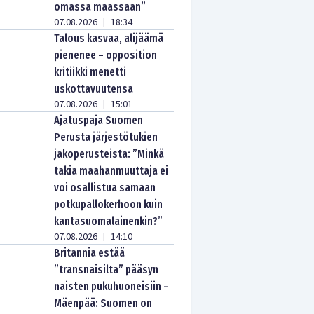
omassa maassaan”
07.08.2026
18:34
|
Talous kasvaa, alijäämä
pienenee – opposition
kritiikki menetti
uskottavuutensa
07.08.2026
15:01
|
Ajatuspaja Suomen
Perusta järjestötukien
jakoperusteista: ”Minkä
takia maahanmuuttaja ei
voi osallistua samaan
potkupallokerhoon kuin
kantasuomalainenkin?”
07.08.2026
14:10
|
Britannia estää
”transnaisilta” pääsyn
naisten pukuhuoneisiin –
Mäenpää: Suomen on