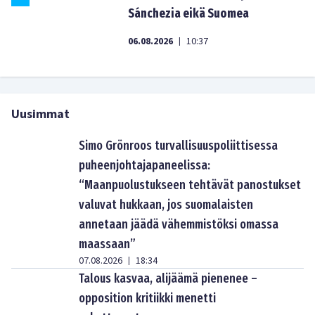
Sánchezia eikä Suomea
06.08.2026
10:37
|
Uusimmat
Simo Grönroos turvallisuuspoliittisessa
puheenjohtajapaneelissa:
“Maanpuolustukseen tehtävät panostukset
valuvat hukkaan, jos suomalaisten
annetaan jäädä vähemmistöksi omassa
maassaan”
07.08.2026
18:34
|
Talous kasvaa, alijäämä pienenee –
opposition kritiikki menetti