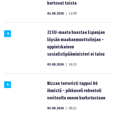
kertovat toista
01.08.2026
12:09
|
22 EU-maata haastaa Espanjan
4
.
löysän maahanmuuttolinjan –
uppiniskainen
sosialistipääministeri ei taivu
03.08.2026
16:15
|
Nizzan terroristi tappoi 86
5
.
ihmistä – pikkuveli rehenteli
veriteolla ennen karkotustaan
03.08.2026
09:21
|