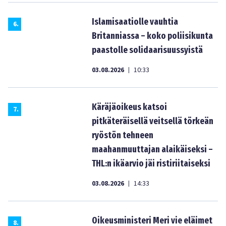
Islamisaatiolle vauhtia
6
.
Britanniassa – koko poliisikunta
paastolle solidaarisuussyistä
03.08.2026
10:33
|
Käräjäoikeus katsoi
7
.
pitkäteräisellä veitsellä törkeän
ryöstön tehneen
maahanmuuttajan alaikäiseksi –
THL:n ikäarvio jäi ristiriitaiseksi
03.08.2026
14:33
|
Oikeusministeri Meri vie eläimet
8
.