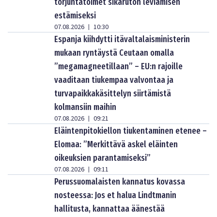
torjuntatoimet sikaruton leviämisen
estämiseksi
07.08.2026
10:30
|
Espanja kiihdytti itävaltalaisministerin
mukaan ryntäystä Ceutaan omalla
”megamagneetillaan” – EU:n rajoille
vaaditaan tiukempaa valvontaa ja
turvapaikkakäsittelyn siirtämistä
kolmansiin maihin
07.08.2026
09:21
|
Eläintenpitokiellon tiukentaminen etenee –
Elomaa: ”Merkittävä askel eläinten
oikeuksien parantamiseksi”
07.08.2026
09:11
|
Perussuomalaisten kannatus kovassa
nosteessa: Jos et halua Lindtmanin
hallitusta, kannattaa äänestää