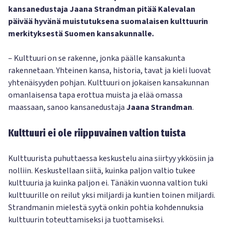
kansanedustaja Jaana Strandman pitää Kalevalan
päivää hyvänä muistutuksena suomalaisen kulttuurin
merkityksestä Suomen kansakunnalle.
– Kulttuuri on se rakenne, jonka päälle kansakunta
rakennetaan. Yhteinen kansa, historia, tavat ja kieli luovat
yhtenäisyyden pohjan. Kulttuuri on jokaisen kansakunnan
omanlaisensa tapa erottua muista ja elää omassa
maassaan, sanoo kansanedustaja
Jaana Strandman
.
Kulttuuri ei ole riippuvainen valtion tuista
Kulttuurista puhuttaessa keskustelu aina siirtyy ykkösiin ja
nolliin. Keskustellaan siitä, kuinka paljon valtio tukee
kulttuuria ja kuinka paljon ei. Tänäkin vuonna valtion tuki
kulttuurille on reilut yksi miljardi ja kuntien toinen miljardi.
Strandmanin mielestä syytä onkin pohtia kohdennuksia
kulttuurin toteuttamiseksi ja tuottamiseksi.