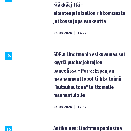
rääkkääjiltä –
eläintenpitokiellon rikkomisesta
jatkossa jopa vankeutta
06.08.2026
14:27
|
SDP:n Lindtmanin esikuvamaa sai
9
.
kyytiä puoluejohtajien
paneelissa – Purra: Espanjan
maahanmuuttopolitiikka toimii
”kutsuhuutona” laittomalle
maahantulolle
05.08.2026
17:37
|
Antikainen: Lindtman puolustaa
10
.