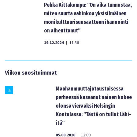
Pekka Aittakumpu: ”On aika tunnustaa,
miten suurta vahinkoa yksisilmäinen
monikulttuurisuusaatteen ihannointi
on aiheuttanut”
19.12.2024
11:36
|
Viikon suosituimmat
Maahanmuuttajataustaisessa
1
.
perheessä kasvanut nainen kokee
olonsa vieraaksi Helsingin
Kontulassa: ”Tästä on tullut Lähi-
itä”
05.08.2026
12:09
|