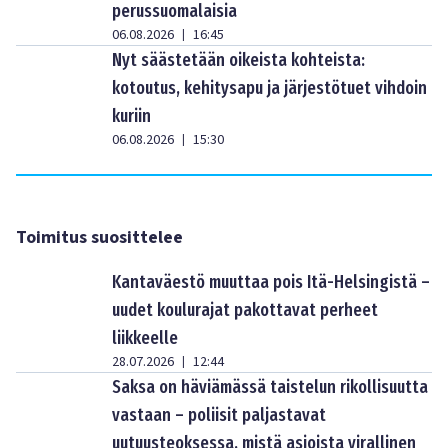
perussuomalaisia
06.08.2026
16:45
|
Nyt säästetään oikeista kohteista:
kotoutus, kehitysapu ja järjestötuet vihdoin
kuriin
06.08.2026
15:30
|
Toimitus suosittelee
Kantaväestö muuttaa pois Itä-Helsingistä –
uudet koulurajat pakottavat perheet
liikkeelle
28.07.2026
12:44
|
Saksa on häviämässä taistelun rikollisuutta
vastaan – poliisit paljastavat
uutuusteoksessa, mistä asioista virallinen