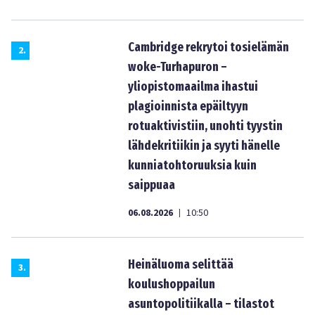
Cambridge rekrytoi tosielämän
2
.
woke-Turhapuron –
yliopistomaailma ihastui
plagioinnista epäiltyyn
rotuaktivistiin, unohti tyystin
lähdekritiikin ja syyti hänelle
kunniatohtoruuksia kuin
saippuaa
06.08.2026
10:50
|
Heinäluoma selittää
3
.
koulushoppailun
asuntopolitiikalla – tilastot