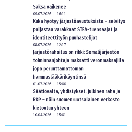
Saksa vaikenee
09.07.2026
16:11
|
Kuka hyötyy järjestöavustuksista – selvitys
paljastaa varakkaat STEA-tuensaajat ja
identiteettityön puuhastelijat
08.07.2026
12:17
|
Järjestörahoitus on rikki: Somalijärjestön
toiminnanjohtaja maksatti veronmaksajilla
jopa peruuttamattoman
hammaslääkärikäyntinsä
01.07.2026
15:00
|
Säätiövalta, yhdistykset, julkinen raha ja
RKP – näin suomenruotsalainen verkosto
kietoutuu yhteen
10.04.2026
15:01
|