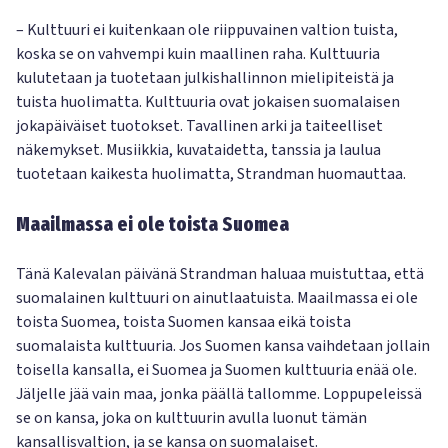
– Kulttuuri ei kuitenkaan ole riippuvainen valtion tuista,
koska se on vahvempi kuin maallinen raha. Kulttuuria
kulutetaan ja tuotetaan julkishallinnon mielipiteistä ja
tuista huolimatta. Kulttuuria ovat jokaisen suomalaisen
jokapäiväiset tuotokset. Tavallinen arki ja taiteelliset
näkemykset. Musiikkia, kuvataidetta, tanssia ja laulua
tuotetaan kaikesta huolimatta, Strandman huomauttaa.
Maailmassa ei ole toista Suomea
Tänä Kalevalan päivänä Strandman haluaa muistuttaa, että
suomalainen kulttuuri on ainutlaatuista. Maailmassa ei ole
toista Suomea, toista Suomen kansaa eikä toista
suomalaista kulttuuria. Jos Suomen kansa vaihdetaan jollain
toisella kansalla, ei Suomea ja Suomen kulttuuria enää ole.
Jäljelle jää vain maa, jonka päällä tallomme. Loppupeleissä
se on kansa, joka on kulttuurin avulla luonut tämän
kansallisvaltion, ja se kansa on suomalaiset.