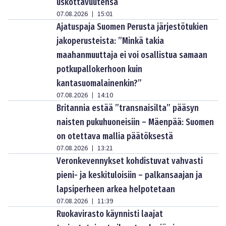
uskottavuutensa
07.08.2026
15:01
|
Ajatuspaja Suomen Perusta järjestötukien
jakoperusteista: ”Minkä takia
maahanmuuttaja ei voi osallistua samaan
potkupallokerhoon kuin
kantasuomalainenkin?”
07.08.2026
14:10
|
Britannia estää ”transnaisilta” pääsyn
naisten pukuhuoneisiin – Mäenpää: Suomen
on otettava mallia päätöksestä
07.08.2026
13:21
|
Veronkevennykset kohdistuvat vahvasti
pieni- ja keskituloisiin – palkansaajan ja
lapsiperheen arkea helpotetaan
07.08.2026
11:39
|
Ruokavirasto käynnisti laajat