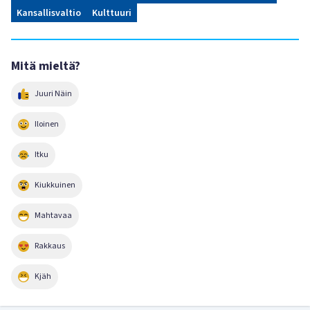
Kansallisvaltio
Kulttuuri
Mitä mieltä?
Juuri Näin
Iloinen
Itku
Kiukkuinen
Mahtavaa
Rakkaus
Kjäh