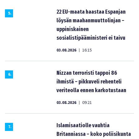
22 EU-maata haastaa Espanjan
5
.
löysän maahanmuuttolinjan –
uppiniskainen
sosialistipääministeri ei taivu
03.08.2026
16:15
|
Nizzan terroristi tappoi 86
6
.
ihmistä – pikkuveli rehenteli
veriteolla ennen karkotustaan
03.08.2026
09:21
|
Islamisaatiolle vauhtia
7
.
Britanniassa – koko poliisikunta