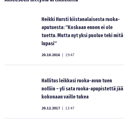
Heikki Hursti kiistanalaisesta ruoka-
aputuesta: ”Koskaan ennen ei ole
tuettu. Mutta nyt yksi puolue teki mitä
lupasi”
20.10.2016
19:47
|
Hallitus leikkasi ruoka-avun tuen
nolliin – yli sata ruoka-apupistettä jää
kokonaan vaille tukea
20.12.2017
13:47
|