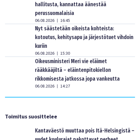
hallitusta, kannattaa äänestää
perussuomalaisia
06.08.2026
16:45
|
Nyt säästetään oikeista kohteista:
kotoutus, kehitysapu ja järjestötuet vihdoin
kuriin
06.08.2026
15:30
|
Oikeusministeri Meri vie eläimet
rääkkääjiltä – eläintenpitokiellon
rikkomisesta jatkossa jopa vankeutta
06.08.2026
14:27
|
Toimitus suosittelee
Kantaväestö muuttaa pois Itä-Helsingistä –
uudet koulurajat pakottavat perheet