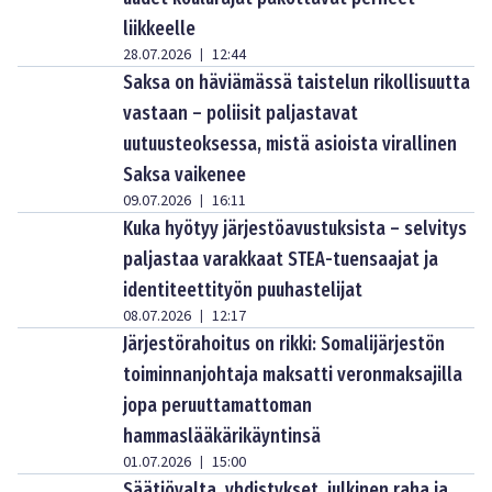
liikkeelle
28.07.2026
12:44
|
Saksa on häviämässä taistelun rikollisuutta
vastaan – poliisit paljastavat
uutuusteoksessa, mistä asioista virallinen
Saksa vaikenee
09.07.2026
16:11
|
Kuka hyötyy järjestöavustuksista – selvitys
paljastaa varakkaat STEA-tuensaajat ja
identiteettityön puuhastelijat
08.07.2026
12:17
|
Järjestörahoitus on rikki: Somalijärjestön
toiminnanjohtaja maksatti veronmaksajilla
jopa peruuttamattoman
hammaslääkärikäyntinsä
01.07.2026
15:00
|
Säätiövalta, yhdistykset, julkinen raha ja