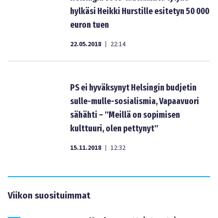
hylkäsi Heikki Hurstille esitetyn 50 000
euron tuen
22.05.2018
22:14
|
PS ei hyväksynyt Helsingin budjetin
sulle-mulle-sosialismia, Vapaavuori
sähähti – ”Meillä on sopimisen
kulttuuri, olen pettynyt”
15.11.2018
12:32
|
Viikon suosituimmat