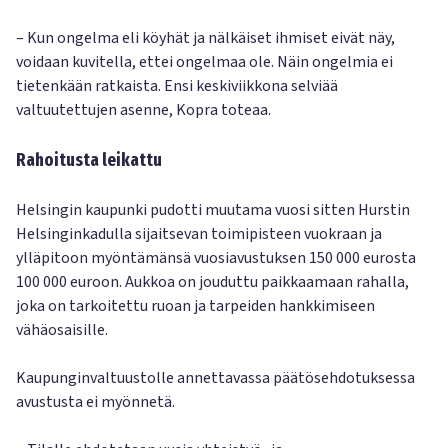
– Kun ongelma eli köyhät ja nälkäiset ihmiset eivät näy,
voidaan kuvitella, ettei ongelmaa ole. Näin ongelmia ei
tietenkään ratkaista. Ensi keskiviikkona selviää
valtuutettujen asenne, Kopra toteaa.
Rahoitusta leikattu
Helsingin kaupunki pudotti muutama vuosi sitten Hurstin
Helsinginkadulla sijaitsevan toimipisteen vuokraan ja
ylläpitoon myöntämänsä vuosiavustuksen 150 000 eurosta
100 000 euroon. Aukkoa on jouduttu paikkaamaan rahalla,
joka on tarkoitettu ruoan ja tarpeiden hankkimiseen
vähäosaisille.
Kaupunginvaltuustolle annettavassa päätösehdotuksessa
avustusta ei myönnetä.