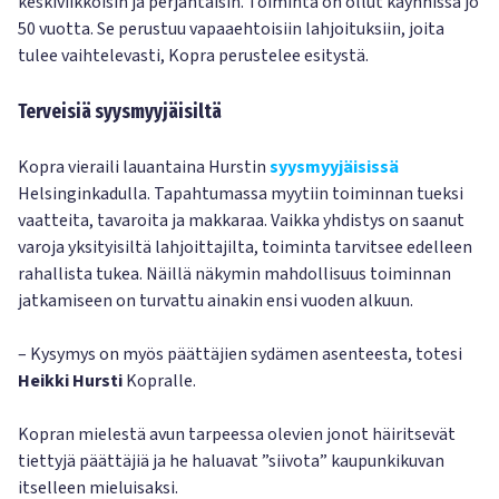
keskiviikkoisin ja perjantaisin. Toiminta on ollut käynnissä jo
50 vuotta. Se perustuu vapaaehtoisiin lahjoituksiin, joita
tulee vaihtelevasti, Kopra perustelee esitystä.
Terveisiä syysmyyjäisiltä
Kopra vieraili lauantaina Hurstin
syysmyyjäisissä
Helsinginkadulla. Tapahtumassa myytiin toiminnan tueksi
vaatteita, tavaroita ja makkaraa. Vaikka yhdistys on saanut
varoja yksityisiltä lahjoittajilta, toiminta tarvitsee edelleen
rahallista tukea. Näillä näkymin mahdollisuus toiminnan
jatkamiseen on turvattu ainakin ensi vuoden alkuun.
– Kysymys on myös päättäjien sydämen asenteesta, totesi
Heikki Hursti
Kopralle.
Kopran mielestä avun tarpeessa olevien jonot häiritsevät
tiettyjä päättäjiä ja he haluavat ”siivota” kaupunkikuvan
itselleen mieluisaksi.