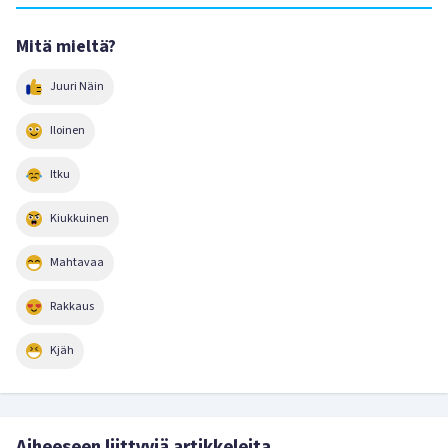
Mitä mieltä?
Juuri Näin
Iloinen
Itku
Kiukkuinen
Mahtavaa
Rakkaus
Kjäh
Aiheeseen liittyviä artikkeleita