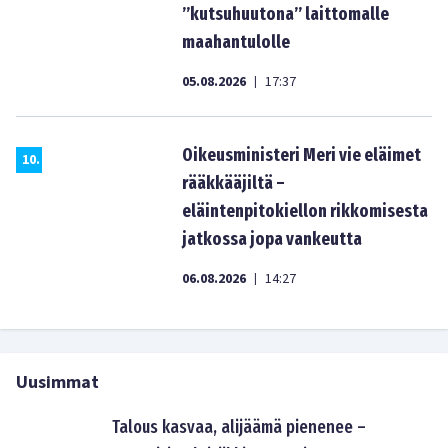
”kutsuhuutona” laittomalle
maahantulolle
05.08.2026
17:37
|
Oikeusministeri Meri vie eläimet
10
.
rääkkääjiltä –
eläintenpitokiellon rikkomisesta
jatkossa jopa vankeutta
06.08.2026
14:27
|
Uusimmat
Talous kasvaa, alijäämä pienenee –