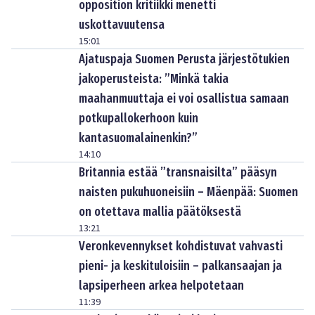
opposition kritiikki menetti
uskottavuutensa
15:01
Ajatuspaja Suomen Perusta järjestötukien
jakoperusteista: ”Minkä takia
maahanmuuttaja ei voi osallistua samaan
potkupallokerhoon kuin
kantasuomalainenkin?”
14:10
Britannia estää ”transnaisilta” pääsyn
naisten pukuhuoneisiin – Mäenpää: Suomen
on otettava mallia päätöksestä
13:21
Veronkevennykset kohdistuvat vahvasti
pieni- ja keskituloisiin – palkansaajan ja
lapsiperheen arkea helpotetaan
11:39