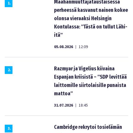
Maahanmuuttajataustaisessa
1
.
perheessä kasvanut nainen kokee
olonsa vieraaksi Helsingin
Kontulassa: ”Tästä on tullut Lähi-
itä”
05.08.2026
12:09
|
Razmyar ja Vigelius kiivaina
2
.
Espanjan kriisistä – ”SDP levittää
laittomille siirtolaisille punaista
mattoa”
31.07.2026
18:45
|
Cambridge rekrytoi tosielämän
3
.