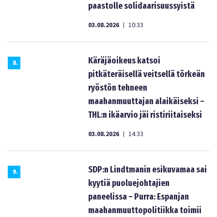
paastolle solidaarisuussyistä
03.08.2026
10:33
|
Käräjäoikeus katsoi
8
.
pitkäteräisellä veitsellä törkeän
ryöstön tehneen
maahanmuuttajan alaikäiseksi –
THL:n ikäarvio jäi ristiriitaiseksi
03.08.2026
14:33
|
SDP:n Lindtmanin esikuvamaa sai
9
.
kyytiä puoluejohtajien
paneelissa – Purra: Espanjan
maahanmuuttopolitiikka toimii