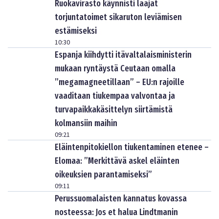
Ruokavirasto käynnisti laajat
torjuntatoimet sikaruton leviämisen
estämiseksi
10:30
Espanja kiihdytti itävaltalaisministerin
mukaan ryntäystä Ceutaan omalla
”megamagneetillaan” – EU:n rajoille
vaaditaan tiukempaa valvontaa ja
turvapaikkakäsittelyn siirtämistä
kolmansiin maihin
09:21
Eläintenpitokiellon tiukentaminen etenee –
Elomaa: ”Merkittävä askel eläinten
oikeuksien parantamiseksi”
09:11
Perussuomalaisten kannatus kovassa
nosteessa: Jos et halua Lindtmanin