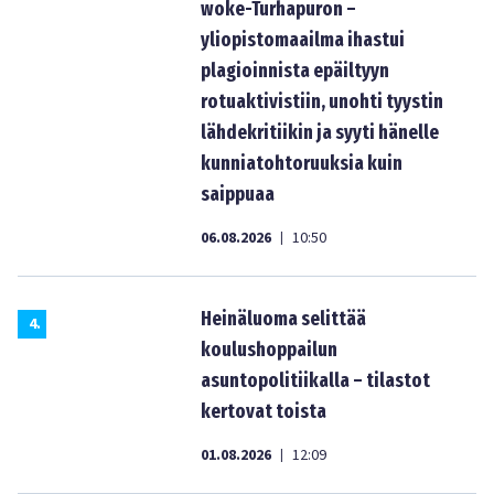
woke-Turhapuron –
yliopistomaailma ihastui
plagioinnista epäiltyyn
rotuaktivistiin, unohti tyystin
lähdekritiikin ja syyti hänelle
kunniatohtoruuksia kuin
saippuaa
06.08.2026
10:50
|
Heinäluoma selittää
4
.
koulushoppailun
asuntopolitiikalla – tilastot
kertovat toista
01.08.2026
12:09
|