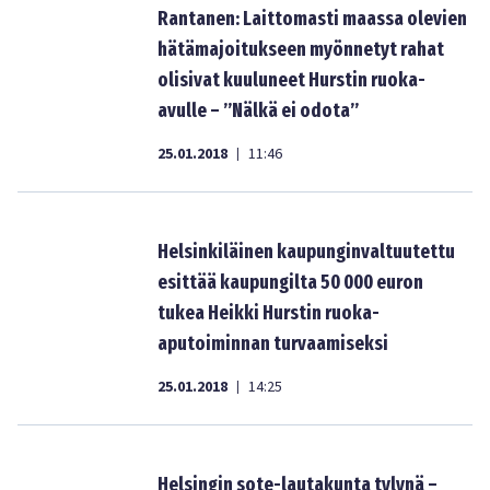
Rantanen: Laittomasti maassa olevien
hätämajoitukseen myönnetyt rahat
olisivat kuuluneet Hurstin ruoka-
avulle – ”Nälkä ei odota”
25.01.2018
11:46
|
Helsinkiläinen kaupunginvaltuutettu
esittää kaupungilta 50 000 euron
tukea Heikki Hurstin ruoka-
aputoiminnan turvaamiseksi
25.01.2018
14:25
|
Helsingin sote-lautakunta tylynä –