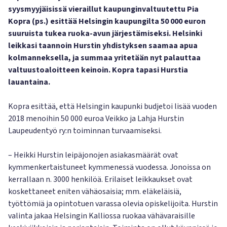
syysmyyjäisissä vieraillut kaupunginvaltuutettu Pia
Kopra (ps.) esittää Helsingin kaupungilta 50 000 euron
suuruista tukea ruoka-avun järjestämiseksi. Helsinki
leikkasi taannoin Hurstin yhdistyksen saamaa apua
kolmanneksella, ja summaa yritetään nyt palauttaa
valtuustoaloitteen keinoin. Kopra tapasi Hurstia
lauantaina.
Kopra esittää, että Helsingin kaupunki budjetoi lisää vuoden
2018 menoihin 50 000 euroa Veikko ja Lahja Hurstin
Laupeudentyö ry:n toiminnan turvaamiseksi.
– Heikki Hurstin leipäjonojen asiakasmäärät ovat
kymmenkertaistuneet kymmenessä vuodessa. Jonoissa on
kerrallaan n. 3000 henkilöä. Erilaiset leikkaukset ovat
koskettaneet eniten vähäosaisia; mm. eläkeläisiä,
työttömiä ja opintotuen varassa olevia opiskelijoita. Hurstin
valinta jakaa Helsingin Kalliossa ruokaa vähävaraisille