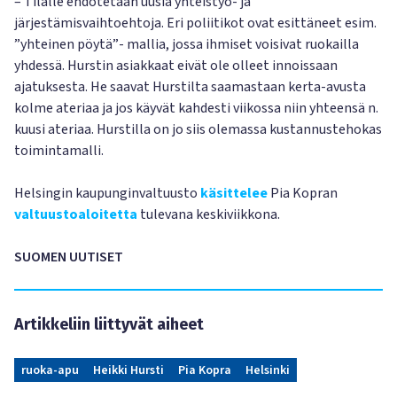
– Tilalle ehdotetaan uusia yhteistyö- ja
järjestämisvaihtoehtoja. Eri poliitikot ovat esittäneet esim.
”yhteinen pöytä”- mallia, jossa ihmiset voisivat ruokailla
yhdessä. Hurstin asiakkaat eivät ole olleet innoissaan
ajatuksesta. He saavat Hurstilta saamastaan kerta-avusta
kolme ateriaa ja jos käyvät kahdesti viikossa niin yhteensä n.
kuusi ateriaa. Hurstilla on jo siis olemassa kustannustehokas
toimintamalli.
Helsingin kaupunginvaltuusto
käsittelee
Pia Kopran
valtuustoaloitetta
tulevana keskiviikkona.
SUOMEN UUTISET
Artikkeliin liittyvät aiheet
ruoka-apu
Heikki Hursti
Pia Kopra
Helsinki