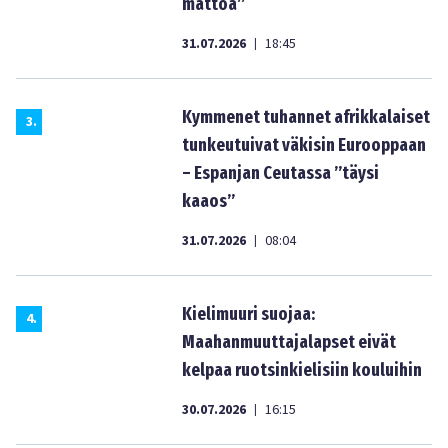
mattoa”
31.07.2026
18:45
|
Kymmenet tuhannet afrikkalaiset
3
.
tunkeutuivat väkisin Eurooppaan
– Espanjan Ceutassa ”täysi
kaaos”
31.07.2026
08:04
|
Kielimuuri suojaa:
4
.
Maahanmuuttajalapset eivät
kelpaa ruotsinkielisiin kouluihin
30.07.2026
16:15
|