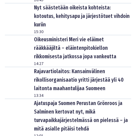
16:45
Nyt säästetään oikeista kohteista:
kotoutus, kehitysapu ja järjestötuet vihdoin
kuriin
15:30
Oikeusministeri Meri vie eläimet
rääkkääjiltä – eläintenpitokiellon
rikkomisesta jatkossa jopa vankeutta
14:27
Rajavartiolaitos: Kansainvälinen
rikollisorganisaatio yritti järjestää yli 40
laitonta maahantulijaa Suomeen
13:34
Ajatuspaja Suomen Perustan Grönroos ja
Salminen kertovat nyt, mikä
turvapaikkajärjestelmässä on pielessä – ja
mitä asialle pitäisi tehdä