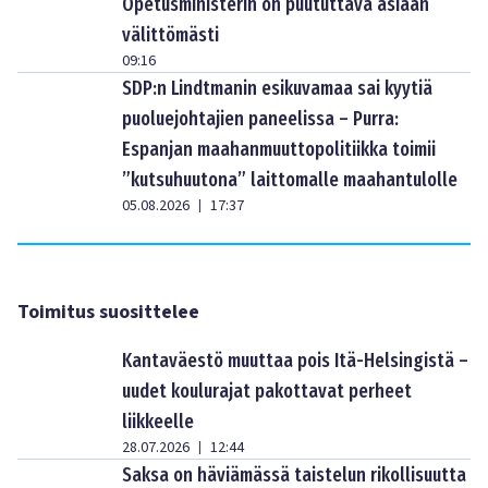
Opetusministerin on puututtava asiaan
välittömästi
09:16
SDP:n Lindtmanin esikuvamaa sai kyytiä
puoluejohtajien paneelissa – Purra:
Espanjan maahanmuuttopolitiikka toimii
”kutsuhuutona” laittomalle maahantulolle
05.08.2026
17:37
|
Toimitus suosittelee
Kantaväestö muuttaa pois Itä-Helsingistä –
uudet koulurajat pakottavat perheet
liikkeelle
28.07.2026
12:44
|
Saksa on häviämässä taistelun rikollisuutta