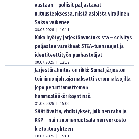
vastaan – poliisit paljastavat
uutuusteoksessa, mistä asioista virallinen
Saksa vaikenee
09.07.2026
16:11
|
Kuka hyötyy järjestöavustuksista – selvitys
paljastaa varakkaat STEA-tuensaajat ja
identiteettityön puuhastelijat
08.07.2026
12:17
|
Järjestörahoitus on rikki: Somalijärjestön
toiminnanjohtaja maksatti veronmaksajilla
jopa peruuttamattoman
hammaslääkärikäyntinsä
01.07.2026
15:00
|
Säätiövalta, yhdistykset, julkinen raha ja
RKP – näin suomenruotsalainen verkosto
kietoutuu yhteen
10.04.2026
15:01
|