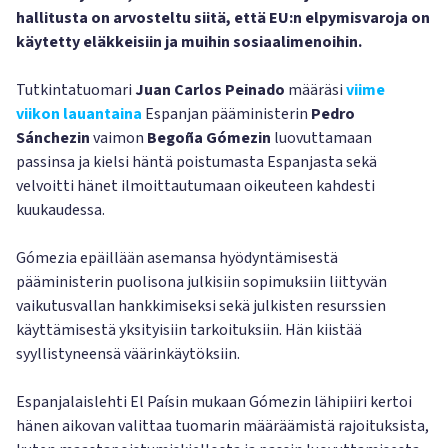
hallitusta on arvosteltu siitä, että EU:n elpymisvaroja on
käytetty eläkkeisiin ja muihin sosiaalimenoihin.
Tutkintatuomari
Juan Carlos Peinado
määräsi
viime
viikon lauantaina
Espanjan pääministerin
Pedro
Sánchezin
vaimon
Begoña Gómezin
luovuttamaan
passinsa ja kielsi häntä poistumasta Espanjasta sekä
velvoitti hänet ilmoittautumaan oikeuteen kahdesti
kuukaudessa.
Gómezia epäillään asemansa hyödyntämisestä
pääministerin puolisona julkisiin sopimuksiin liittyvän
vaikutusvallan hankkimiseksi sekä julkisten resurssien
käyttämisestä yksityisiin tarkoituksiin. Hän kiistää
syyllistyneensä väärinkäytöksiin.
Espanjalaislehti El Paísin mukaan Gómezin lähipiiri kertoi
hänen aikovan valittaa tuomarin määräämistä rajoituksista,