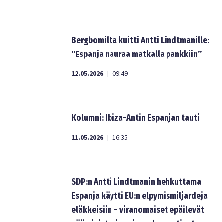
Bergbomilta kuitti Antti Lindtmanille:
”Espanja nauraa matkalla pankkiin”
12.05.2026
09:49
|
Kolumni: Ibiza-Antin Espanjan tauti
11.05.2026
16:35
|
SDP:n Antti Lindtmanin hehkuttama
Espanja käytti EU:n elpymismiljardeja
eläkkeisiin – viranomaiset epäilevät