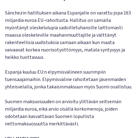
Sánchezin hallituksen aikana Espanjalle on varattu jopa 163
miljardia euroa EU-rahoitusta. Hallitus on samalla
myöntänyt oleskelulupia sadoilletuhansille laittomasti
maassa oleskeleville maahanmuuttajille ja välttänyt
rakenteellisia uudistuksia samaan aikaan kun maata
vaivaavat korkea nuorisotyöttömyys, matala syntyvyys ja
heikko tuottavuus.
Espanja kuuluu EU:n elpymisvälineen suurimpiin
tuensaajamaihin. Elpymisväline rahoitetaan jäsenmaiden
yhteisvelalla, jonka takaisinmaksuun myös Suomi osallistuu.
Suomen maksuosuuden on arvioitu ylittävän seitsemän
miljardia euroa, eikä arvio sisällä korkomenoja, joiden
odotetaan kasvattavan Suomen lopullista
nettomaksuosuutta merkittävästi.