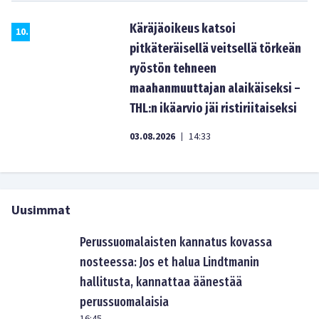
Käräjäoikeus katsoi
10
.
pitkäteräisellä veitsellä törkeän
ryöstön tehneen
maahanmuuttajan alaikäiseksi –
THL:n ikäarvio jäi ristiriitaiseksi
03.08.2026
14:33
|
Uusimmat
Perussuomalaisten kannatus kovassa
nosteessa: Jos et halua Lindtmanin
hallitusta, kannattaa äänestää
perussuomalaisia