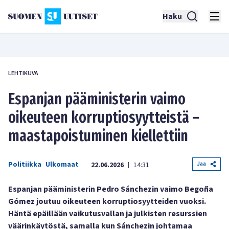
Haku
LEHTIKUVA
Espanjan pääministerin vaimo
oikeuteen korruptiosyytteistä –
maastapoistuminen kiellettiin
Politiikka
Ulkomaat
Jaa
22.06.2026
14:31
|
Espanjan pääministerin Pedro Sánchezin vaimo Begoña
Gómez joutuu oikeuteen korruptiosyytteiden vuoksi.
Häntä epäillään vaikutusvallan ja julkisten resurssien
väärinkäytöstä, samalla kun Sánchezin johtamaa