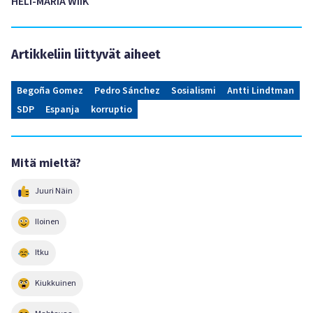
HELI-MARIA WIIK
Artikkeliin liittyvät aiheet
Begoña Gomez
Pedro Sánchez
Sosialismi
Antti Lindtman
SDP
Espanja
korruptio
Mitä mieltä?
Juuri Näin
Iloinen
Itku
Kiukkuinen