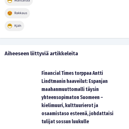
Mahtavaa
Rakkaus
Kjäh
Aiheeseen liittyviä artikkeleita
Financial Times torppaa Antti
Lindtmanin haaveilut: Espanjan
maahanmuuttomalli täysin
yhteensopimaton Suomeen –
kielimuuri, kulttuurierot ja
osaamistaso esteenä, johdattaisi
tulijat sossun luukulle