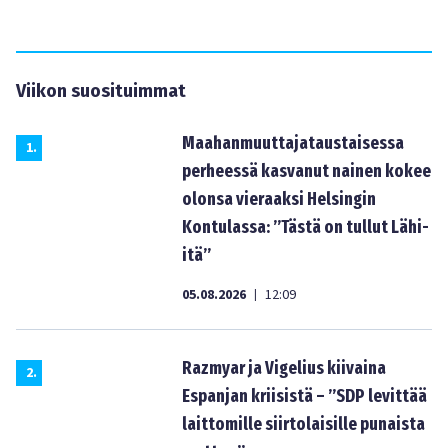
Viikon suosituimmat
Maahanmuuttajataustaisessa
1
.
perheessä kasvanut nainen kokee
olonsa vieraaksi Helsingin
Kontulassa: ”Tästä on tullut Lähi-
itä”
05.08.2026
12:09
|
Razmyar ja Vigelius kiivaina
2
.
Espanjan kriisistä – ”SDP levittää
laittomille siirtolaisille punaista