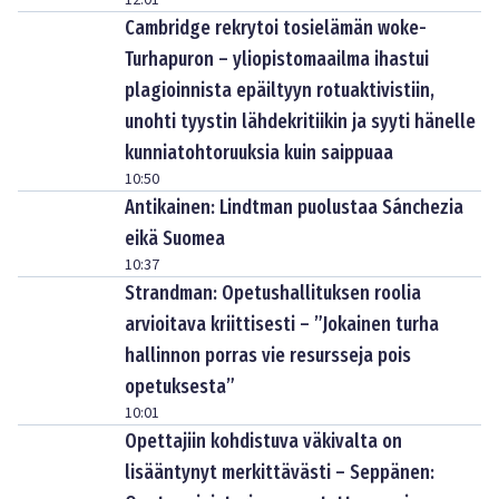
12:01
Cambridge rekrytoi tosielämän woke-
Turhapuron – yliopistomaailma ihastui
plagioinnista epäiltyyn rotuaktivistiin,
unohti tyystin lähdekritiikin ja syyti hänelle
kunniatohtoruuksia kuin saippuaa
10:50
Antikainen: Lindtman puolustaa Sánchezia
eikä Suomea
10:37
Strandman: Opetushallituksen roolia
arvioitava kriittisesti – ”Jokainen turha
hallinnon porras vie resursseja pois
opetuksesta”
10:01
Opettajiin kohdistuva väkivalta on
lisääntynyt merkittävästi – Seppänen: