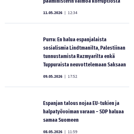
pääministerin vaimoa korruptiosta
11.05.2026
12:34
|
Purra: En halua espanjalaista
sosialismia Lindtmanilta, Palestiinan
tunnustamista Razmyarilta enkä
Tuppuraista neuvottelemaan Saksaan
09.05.2026
17:52
|
Espanjan talous nojaa EU-tukien ja
halpatyövoiman varaan – SDP haluaa
samaa Suomeen
08.05.2026
11:59
|