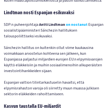
kuten maastapoistumiskiellosta ja passin luovuttamisesta.
Lindtman nosti Espanjan esikuvaksi
SDP:n puheenjohtaja
Antti Lindtman
on nostanut
Espanjan
sosialistipääministeri Sánchezin hallituksen
talouspoliittiseksi esikuvaksi.
Sánchezin hallitus on kuitenkin ollut viime kuukausina
voimakkaan arvostelun kohteena sen jälkeen, kun
Espanjassa paljastui miljardien eurojen EU:n elpymisvarojen
käyttö eläkkeisiin ja muihin sosiaalimenoihin alkuperäisten
investointihankkeiden sijaan.
Espanjan valtion tilintarkastuselin havaitsi, että
elpymisrahaston varoja oli siirretty muun muassa julkisen
sektorin eläkkeiden rahoittamiseen.
Kasvun taustalla EU-miljardit