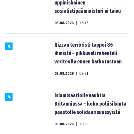
uppiniskainen
sosialistipääministeri ei taivu
03.08.2026
16:15
|
Nizzan terroristi tappoi 86
8
.
ihmistä – pikkuveli rehenteli
veriteolla ennen karkotustaan
03.08.2026
09:21
|
Islamisaatiolle vauhtia
9
.
Britanniassa – koko poliisikunta
paastolle solidaarisuussyistä
03.08.2026
10:33
|