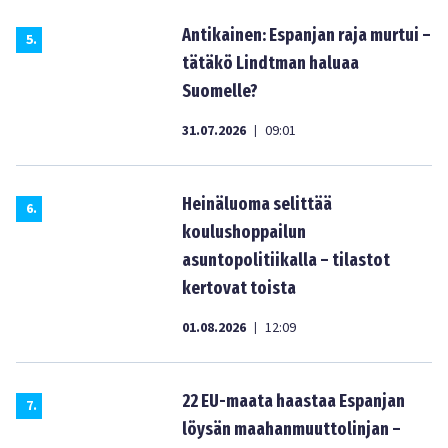
Antikainen: Espanjan raja murtui –
5
.
tätäkö Lindtman haluaa
Suomelle?
31.07.2026
09:01
|
Heinäluoma selittää
6
.
koulushoppailun
asuntopolitiikalla – tilastot
kertovat toista
01.08.2026
12:09
|
22 EU-maata haastaa Espanjan
7
.
löysän maahanmuuttolinjan –