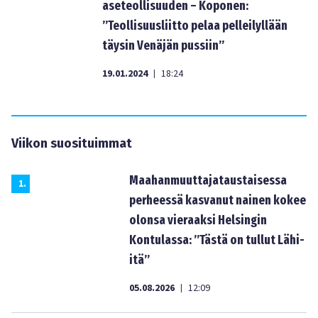
aseteollisuuden – Koponen:
”Teollisuusliitto pelaa pelleilyllään
täysin Venäjän pussiin”
19.01.2024
18:24
|
Viikon suosituimmat
Maahanmuuttajataustaisessa
1
.
perheessä kasvanut nainen kokee
olonsa vieraaksi Helsingin
Kontulassa: ”Tästä on tullut Lähi-
itä”
05.08.2026
12:09
|