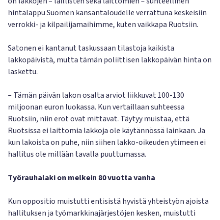
on lakkojen – laillisten sekä laittomien – suhteellinen
hintalappu Suomen kansantaloudelle verrattuna keskeisiin
verrokki- ja kilpailijamaihimme, kuten vaikkapa Ruotsiin.
Satonen ei kantanut taskussaan tilastoja kaikista
lakkopäivistä, mutta tämän poliittisen lakkopäivän hinta on
laskettu.
– Tämän päivän lakon osalta arviot liikkuvat 100-130
miljoonan euron luokassa. Kun vertaillaan suhteessa
Ruotsiin, niin erot ovat mittavat. Täytyy muistaa, että
Ruotsissa ei laittomia lakkoja ole käytännössä lainkaan. Ja
kun lakoista on puhe, niin siihen lakko-oikeuden ytimeen ei
hallitus ole millään tavalla puuttumassa.
Työrauhalaki on melkein 80 vuotta vanha
Kun oppositio muistutti entisistä hyvistä yhteistyön ajoista
hallituksen ja työmarkkinajärjestöjen kesken, muistutti