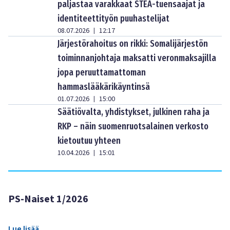
paljastaa varakkaat STEA-tuensaajat ja
identiteettityön puuhastelijat
08.07.2026
12:17
|
Järjestörahoitus on rikki: Somalijärjestön
toiminnanjohtaja maksatti veronmaksajilla
jopa peruuttamattoman
hammaslääkärikäyntinsä
01.07.2026
15:00
|
Säätiövalta, yhdistykset, julkinen raha ja
RKP – näin suomenruotsalainen verkosto
kietoutuu yhteen
10.04.2026
15:01
|
PS-Naiset 1/2026
Lue lisää