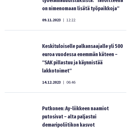
työelämäuudistuksista: ”Tavoitteena
on nimenomaan lisätä työpaikkoja”
09.11.2023
12:22
|
Keskituloiselle palkansaajalle yli 500
euroa vuodessa enemmän käteen –
”SAK pillastuu ja käynnistää
lakkotoimet”
14.12.2023
06:46
|
Putkonen: Ay-liikkeen naamiot
putosivat – alta paljastui
demaripoliitikon kasvot