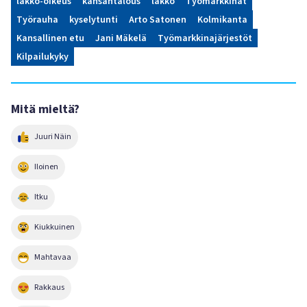
lakko-oikeus
kansantalous
lakko
Työmarkkinat
Työrauha
kyselytunti
Arto Satonen
Kolmikanta
Kansallinen etu
Jani Mäkelä
Työmarkkinajärjestöt
Kilpailukyky
Mitä mieltä?
Juuri Näin
Iloinen
Itku
Kiukkuinen
Mahtavaa
Rakkaus