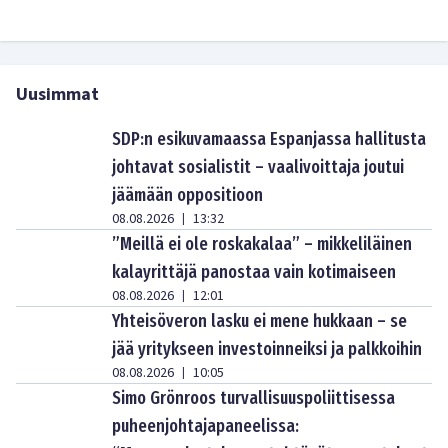
Uusimmat
SDP:n esikuvamaassa Espanjassa hallitusta
johtavat sosialistit – vaalivoittaja joutui
jäämään oppositioon
08.08.2026
13:32
|
”Meillä ei ole roskakalaa” – mikkeliläinen
kalayrittäjä panostaa vain kotimaiseen
08.08.2026
12:01
|
Yhteisöveron lasku ei mene hukkaan – se
jää yritykseen investoinneiksi ja palkkoihin
08.08.2026
10:05
|
Simo Grönroos turvallisuuspoliittisessa
puheenjohtajapaneelissa: