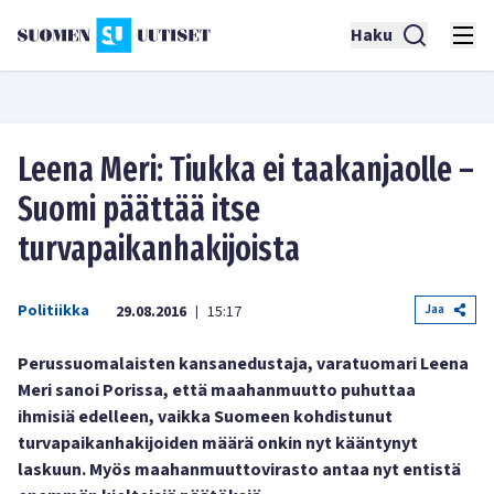
Haku
Leena Meri: Tiukka ei taakanjaolle –
Suomi päättää itse
turvapaikanhakijoista
Politiikka
Jaa
29.08.2016
15:17
|
Perussuomalaisten kansanedustaja, varatuomari Leena
Meri sanoi Porissa, että maahanmuutto puhuttaa
ihmisiä edelleen, vaikka Suomeen kohdistunut
turvapaikanhakijoiden määrä onkin nyt kääntynyt
laskuun. Myös maahanmuuttovirasto antaa nyt entistä