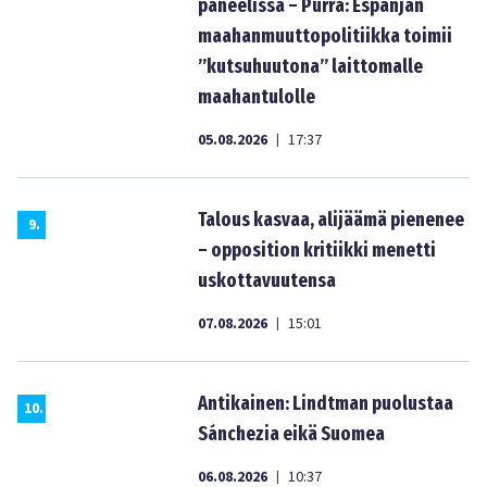
paneelissa – Purra: Espanjan
maahanmuuttopolitiikka toimii
”kutsuhuutona” laittomalle
maahantulolle
05.08.2026
17:37
|
Talous kasvaa, alijäämä pienenee
9
.
– opposition kritiikki menetti
uskottavuutensa
07.08.2026
15:01
|
Antikainen: Lindtman puolustaa
10
.
Sánchezia eikä Suomea
06.08.2026
10:37
|