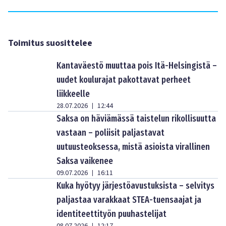
Toimitus suosittelee
Kantaväestö muuttaa pois Itä-Helsingistä –
uudet koulurajat pakottavat perheet
liikkeelle
28.07.2026
12:44
|
Saksa on häviämässä taistelun rikollisuutta
vastaan – poliisit paljastavat
uutuusteoksessa, mistä asioista virallinen
Saksa vaikenee
09.07.2026
16:11
|
Kuka hyötyy järjestöavustuksista – selvitys
paljastaa varakkaat STEA-tuensaajat ja
identiteettityön puuhastelijat
|