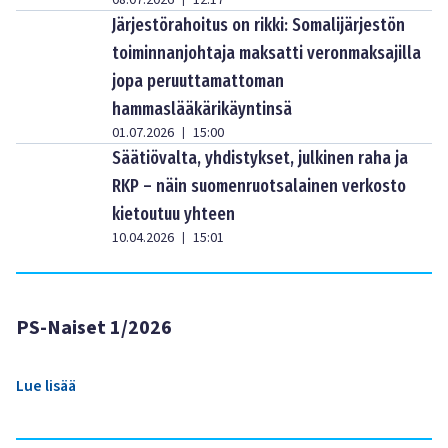
08.07.2026
12:17
Järjestörahoitus on rikki: Somalijärjestön
toiminnanjohtaja maksatti veronmaksajilla
jopa peruuttamattoman
hammaslääkärikäyntinsä
01.07.2026
15:00
|
Säätiövalta, yhdistykset, julkinen raha ja
RKP – näin suomenruotsalainen verkosto
kietoutuu yhteen
10.04.2026
15:01
|
PS-Naiset 1/2026
Lue lisää