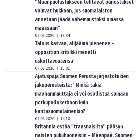
“Maanpuolustukseen tehtävät panostukset
valuvat hukkaan, jos suomalaisten
annetaan jäädä vähemmistöksi omassa
maassaan”
07.08.2026
18:34
|
Talous kasvaa, alijäämä pienenee –
opposition kritiikki menetti
uskottavuutensa
07.08.2026
15:01
|
Ajatuspaja Suomen Perusta järjestötukien
jakoperusteista: ”Minkä takia
maahanmuuttaja ei voi osallistua samaan
potkupallokerhoon kuin
kantasuomalainenkin?”
07.08.2026
14:10
|
Britannia estää ”transnaisilta” pääsyn
naisten pukuhuoneisiin – Mäenpää: Suomen