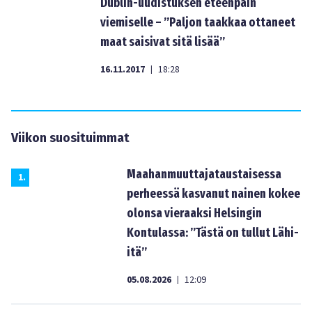
Dublin-uudistuksen eteenpäin
viemiselle – ”Paljon taakkaa ottaneet
maat saisivat sitä lisää”
16.11.2017
18:28
|
Viikon suosituimmat
Maahanmuuttajataustaisessa
1
.
perheessä kasvanut nainen kokee
olonsa vieraaksi Helsingin
Kontulassa: ”Tästä on tullut Lähi-
itä”
05.08.2026
12:09
|