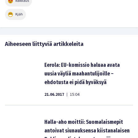
Rakkaus
Kjäh
Aiheeseen liittyviä artikkeleita
Eerola: EU-komissio haluaa avata
uusia väyliä maahantulijoille –
ehdotusta ei pidä hyväksyä
21.06.2017
15:04
|
Halla-aho moittii: Suomalaismepit
antoivat siunauksensa kiistanalaisen