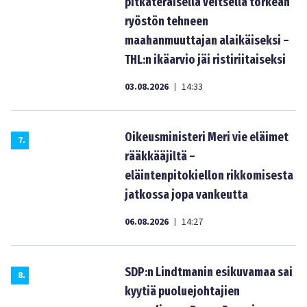
pitkäteräisellä veitsellä törkeän
ryöstön tehneen
maahanmuuttajan alaikäiseksi –
THL:n ikäarvio jäi ristiriitaiseksi
03.08.2026
14:33
|
Oikeusministeri Meri vie eläimet
7
.
rääkkääjiltä –
eläintenpitokiellon rikkomisesta
jatkossa jopa vankeutta
06.08.2026
14:27
|
SDP:n Lindtmanin esikuvamaa sai
8
.
kyytiä puoluejohtajien