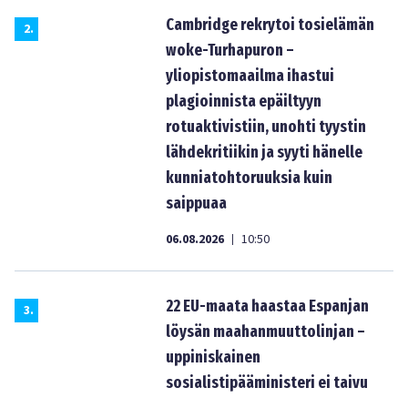
Cambridge rekrytoi tosielämän
2
.
woke-Turhapuron –
yliopistomaailma ihastui
plagioinnista epäiltyyn
rotuaktivistiin, unohti tyystin
lähdekritiikin ja syyti hänelle
kunniatohtoruuksia kuin
saippuaa
06.08.2026
10:50
|
22 EU-maata haastaa Espanjan
3
.
löysän maahanmuuttolinjan –
uppiniskainen
sosialistipääministeri ei taivu