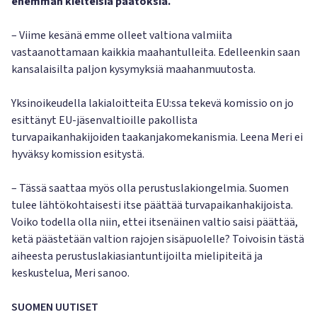
enemmän kielteisiä päätöksiä.
– Viime kesänä emme olleet valtiona valmiita
vastaanottamaan kaikkia maahantulleita. Edelleenkin saan
kansalaisilta paljon kysymyksiä maahanmuutosta.
Yksinoikeudella lakialoitteita EU:ssa tekevä komissio on jo
esittänyt EU-jäsenvaltioille pakollista
turvapaikanhakijoiden taakanjakomekanismia. Leena Meri ei
hyväksy komission esitystä.
– Tässä saattaa myös olla perustuslakiongelmia. Suomen
tulee lähtökohtaisesti itse päättää turvapaikanhakijoista.
Voiko todella olla niin, ettei itsenäinen valtio saisi päättää,
ketä päästetään valtion rajojen sisäpuolelle? Toivoisin tästä
aiheesta perustuslakiasiantuntijoilta mielipiteitä ja
keskustelua, Meri sanoo.
SUOMEN UUTISET