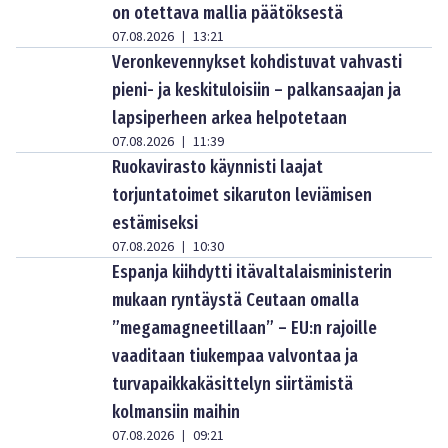
on otettava mallia päätöksestä
07.08.2026
13:21
|
Veronkevennykset kohdistuvat vahvasti
pieni- ja keskituloisiin – palkansaajan ja
lapsiperheen arkea helpotetaan
07.08.2026
11:39
|
Ruokavirasto käynnisti laajat
torjuntatoimet sikaruton leviämisen
estämiseksi
07.08.2026
10:30
|
Espanja kiihdytti itävaltalaisministerin
mukaan ryntäystä Ceutaan omalla
”megamagneetillaan” – EU:n rajoille
vaaditaan tiukempaa valvontaa ja
turvapaikkakäsittelyn siirtämistä
kolmansiin maihin
07.08.2026
09:21
|