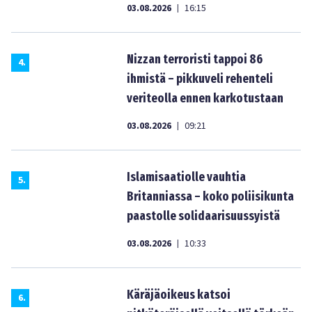
03.08.2026
16:15
|
Nizzan terroristi tappoi 86
4
.
ihmistä – pikkuveli rehenteli
veriteolla ennen karkotustaan
03.08.2026
09:21
|
Islamisaatiolle vauhtia
5
.
Britanniassa – koko poliisikunta
paastolle solidaarisuussyistä
03.08.2026
10:33
|
Käräjäoikeus katsoi
6
.