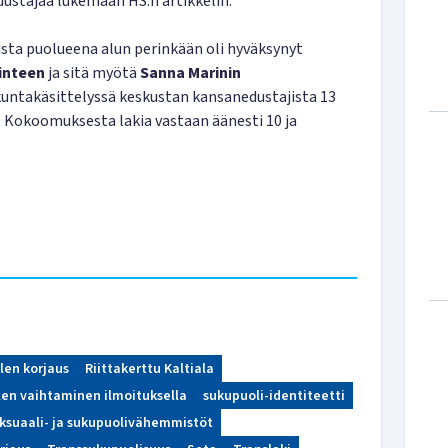
edustajaa lukemaan HS:n artikkelin.
sta puolueena alun perinkään oli hyväksynyt
Rinteen
ja sitä myötä
Sanna Marinin
kuntakäsittelyssä keskustan kansanedustajista 13
a. Kokoomuksesta lakia vastaan äänesti 10 ja
len korjaus
Riittakerttu Kaltiala
en vaihtaminen ilmoituksella
sukupuoli-identiteetti
ksuaali- ja sukupuolivähemmistöt