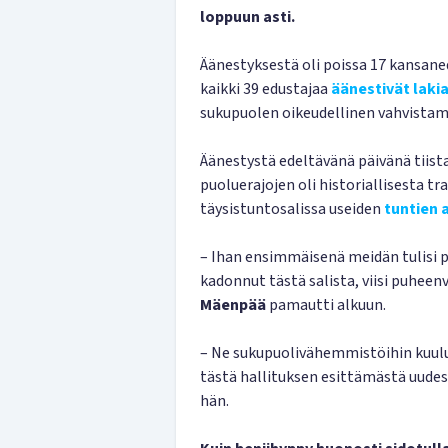
loppuun asti.
Äänestyksestä oli poissa 17 kansa
kaikki 39 edustajaa
äänestivät laki
sukupuolen oikeudellinen vahvistami
Äänestystä edeltävänä päivänä tiistai
puoluerajojen oli historiallisesta tra
täysistuntosalissa useiden
tuntien 
– Ihan ensimmäisenä meidän tulisi pi
kadonnut tästä salista, viisi puhee
Mäenpää
pamautti alkuun.
– Ne sukupuolivähemmistöihin kuuluv
tästä hallituksen esittämästä uudest
hän.