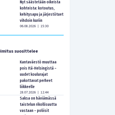
Nyt säästetään oikeista
kohteista: kotoutus,
kehitysapu ja järjestötuet
vihdoin kuriin
06.08.2026
15:30
|
imitus suosittelee
Kantaväestö muuttaa
pois Itä-Helsingistä –
uudet koulurajat
pakottavat perheet
liikkeelle
28.07.2026
12:44
|
Saksa on häviämässä
taistelun rikollisuutta
vastaan – poliisit