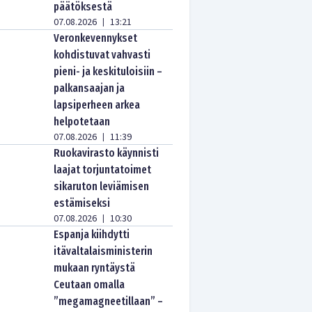
päätöksestä
07.08.2026
13:21
|
Veronkevennykset
kohdistuvat vahvasti
pieni- ja keskituloisiin –
palkansaajan ja
lapsiperheen arkea
helpotetaan
07.08.2026
11:39
|
Ruokavirasto käynnisti
laajat torjuntatoimet
sikaruton leviämisen
estämiseksi
07.08.2026
10:30
|
Espanja kiihdytti
itävaltalaisministerin
mukaan ryntäystä
Ceutaan omalla
”megamagneetillaan” –