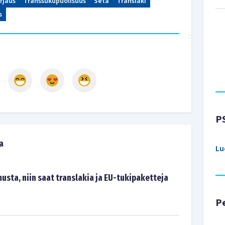
rjaus
Transsukupuolisuus
Seta
Translaki
s
P
a
Lu
sta, niin saat translakia ja EU-tukipaketteja
P