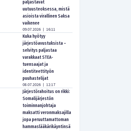
paljastavat
uutuusteoksessa, mistä
asioista virallinen Saksa
vaikenee
09.07.2026
16:11
|
Kuka hyötyy
järjestöavustuksista –
selvitys paljastaa
varakkaat STEA-
tuensaajat ja
identiteettityön
puuhastelijat
08.07.2026
12:17
|
Järjestörahoitus on rikki:
Somalijärjestön
toiminnanjohtaja
maksatti veronmaksajilla
jopa peruuttamattoman
hammaslääkärikäyntinsä