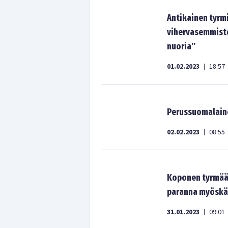
Antikainen tyrm
vihervasemmisto
nuoria”
01.02.2023
18:57
|
Perussuomalaine
02.02.2023
08:55
|
Koponen tyrmää 
paranna myöskä
31.01.2023
09:01
|