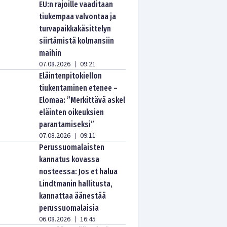
EU:n rajoille vaaditaan
tiukempaa valvontaa ja
turvapaikkakäsittelyn
siirtämistä kolmansiin
maihin
07.08.2026
09:21
|
Eläintenpitokiellon
tiukentaminen etenee –
Elomaa: ”Merkittävä askel
eläinten oikeuksien
parantamiseksi”
07.08.2026
09:11
|
Perussuomalaisten
kannatus kovassa
nosteessa: Jos et halua
Lindtmanin hallitusta,
kannattaa äänestää
perussuomalaisia
06.08.2026
16:45
|