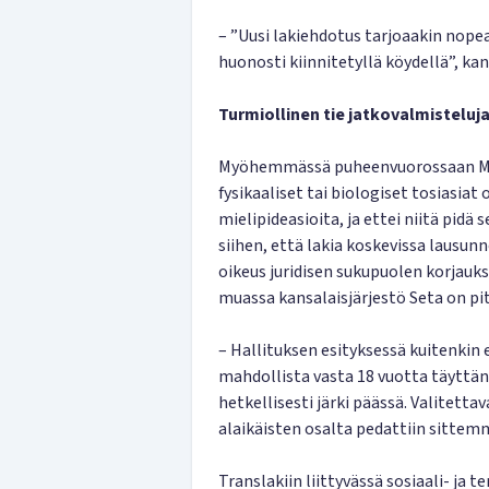
– ”Uusi lakiehdotus tarjoaakin nope
huonosti kiinnitetyllä köydellä”, ka
Turmiollinen tie jatkovalmisteluj
Myöhemmässä puheenvuorossaan Mäe
fysikaaliset tai biologiset tosiasiat
mielipideasioita, ja ettei niitä pidä
siihen, että lakia koskevissa lausun
oikeus juridisen sukupuolen korjauks
muassa kansalaisjärjestö Seta on pi
– Hallituksen esityksessä kuitenkin
mahdollista vasta 18 vuotta täyttäne
hetkellisesti järki päässä. Valitetta
alaikäisten osalta pedattiin sittem
Translakiin liittyvässä sosiaali- j