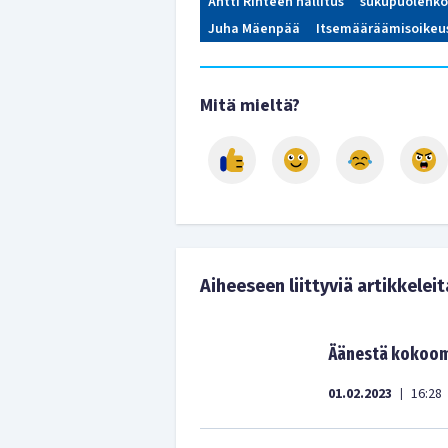
Antti Rinteen hallitus
sukupuolenko
Juha Mäenpää
Itsemääräämisoikeu
Mitä mieltä?
Aiheeseen liittyviä artikkeleit
Äänestä kokoomu
01.02.2023
16:28
|