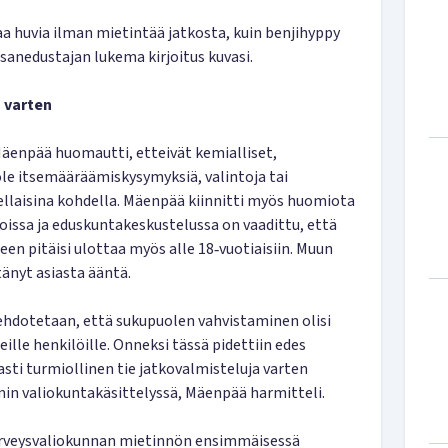
aa huvia ilman mietintää jatkosta, kuin benjihyppy
nsanedustajan lukema kirjoitus kuvasi.
a varten
npää huomautti, etteivät kemialliset,
 ole itsemääräämiskysymyksiä, valintoja tai
 sellaisina kohdella. Mäenpää kiinnitti myös huomiota
noissa ja eduskuntakeskustelussa on vaadittu, että
een pitäisi ulottaa myös alle 18‑vuotiaisiin. Muun
tänyt asiasta ääntä.
 ehdotetaan, että sukupuolen vahvistaminen olisi
ille henkilöille. Onneksi tässä pidettiin edes
vasti turmiollinen tie jatkovalmisteluja varten
min valiokuntakäsittelyssä, Mäenpää harmitteli.
a terveysvaliokunnan mietinnön ensimmäisessä