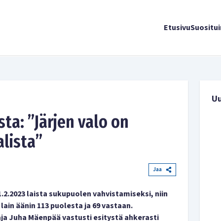
Etusivu
Suositu
U
ta: ”Järjen valo on
lista”
Jaa
.2.2023 laista sukupuolen vahvistamiseksi, niin
lain äänin 113 puolesta ja 69 vastaan.
a Juha Mäenpää vastusti esitystä ahkerasti