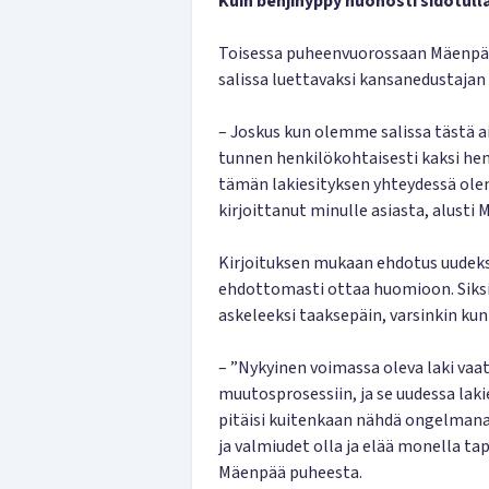
Kuin benjihyppy huonosti sidotull
Toisessa puheenvuorossaan Mäenpää l
salissa luettavaksi kansanedustaja
– Joskus kun olemme salissa tästä a
tunnen henkilökohtaisesti kaksi hen
tämän lakiesityksen yhteydessä olen
kirjoittanut minulle asiasta, alusti
Kirjoituksen mukaan ehdotus uudeksi t
ehdottomasti ottaa huomioon. Siksi s
askeleeksi taaksepäin, varsinkin ku
– ”Nykyinen voimassa oleva laki vaa
muutosprosessiin, ja se uudessa lak
pitäisi kuitenkaan nähdä ongelmana 
ja valmiudet olla ja elää monella ta
Mäenpää puheesta.