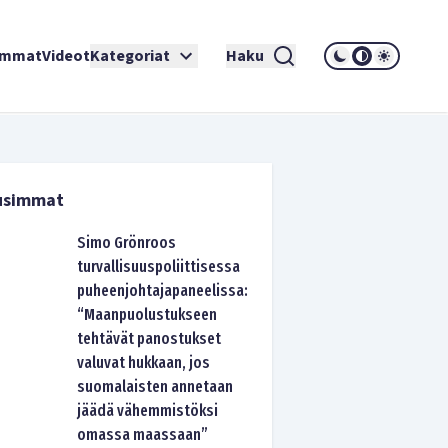
immat
Videot
Kategoriat
Haku
usimmat
Simo Grönroos
turvallisuuspoliittisessa
puheenjohtajapaneelissa:
“Maanpuolustukseen
tehtävät panostukset
valuvat hukkaan, jos
suomalaisten annetaan
jäädä vähemmistöksi
omassa maassaan”