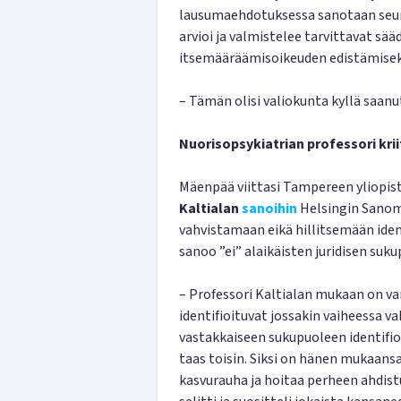
lausumaehdotuksessa sanotaan seura
arvioi ja valmistelee tarvittavat s
itsemääräämisoikeuden edistämisek
– Tämän olisi valiokunta kyllä saanu
Nuorisopsykiatrian professori krii
Mäenpää viittasi Tampereen yliopis
Kaltialan
sanoihin
Helsingin Sanomi
vahvistamaan eikä hillitsemään iden
sanoo ”ei” ala­ikäisten juridisen suku
– Professori Kaltialan mukaan on va
identifioituvat jossakin vaiheessa v
vastakkaiseen sukupuoleen identifi
taas toisin. Siksi on hänen mukaansa
kasvurauha ja hoitaa perheen ahdis