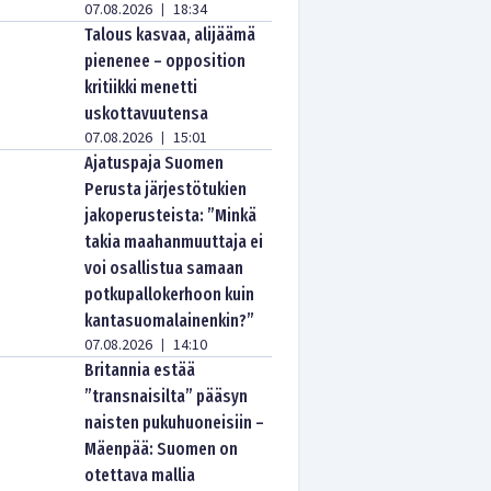
07.08.2026
18:34
|
Talous kasvaa, alijäämä
pienenee – opposition
kritiikki menetti
uskottavuutensa
07.08.2026
15:01
|
Ajatuspaja Suomen
Perusta järjestötukien
jakoperusteista: ”Minkä
takia maahanmuuttaja ei
voi osallistua samaan
potkupallokerhoon kuin
kantasuomalainenkin?”
07.08.2026
14:10
|
Britannia estää
”transnaisilta” pääsyn
naisten pukuhuoneisiin –
Mäenpää: Suomen on
otettava mallia