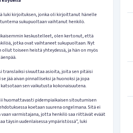
a köydellä
uki kirjoituksen, jonka oli kirjoittanut hänelle
n tuntema sukupuoltaan vaihtanut henkilö.
ikaisemmin keskustelleet, olen kertonut, että
kilöä, jotka ovat vaihtaneet sukupuoltaan. Nyt
 ollut toiseen heistä yhteydessä, ja hän on myös
 Mäenpää.
ranslaiksi sivuuttaa asioita, joita sen pitäisi
e jää aivan pinnalliseksi ja huonoksi ja jopa
n katsotaan sen vaikutusta kokonaisuutena.
tii huomattavasti pidempiaikaisen sitoutumisen
iehdotuksessa koetaan suurena ongelmana. Sitä ei
vaan varmistajana, jotta henkilö saa riittävät eväät
paa täysin uudenlaisessa ympäristössä”, luki