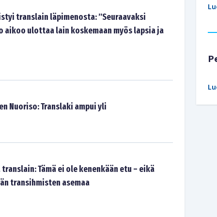
Lu
istyi translain läpimenosta: ”Seuraavaksi
 aikoo ulottaa lain koskemaan myös lapsia ja
P
Lu
n Nuoriso: Translaki ampui yli
translain: Tämä ei ole kenenkään etu – eikä
än transihmisten asemaa