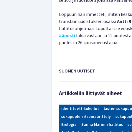
selitti ja suositteli jokaista kansan
Loppuun hän ihmetteli, miten kesku
translain uudistuksen osaksi
Antti 
hallitusohjelmaa. Lopulta itse edus
äänesti
lakia vastaan ja 12 puolest
puolesta 26 kansanedustajaa.
SUOMEN UUTISET
Artikkeliin liittyvät aiheet
identiteettikokeilut
lasten sukupuo
sukupuolen itsemäärittely
sukupuol
Biologia
Sanna Marinin hallitus
se