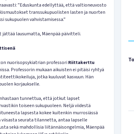
avasti: ”Eduskunta edellyttää, että valtioneuvosto
äädösmuutokset transsukupuolisten lasten ja nuorten
si sukupuolen vahvistamisessa.”
t jättää lausumatta, Mäenpää päivitteli.
ttisenä
To
ton nuorisopsykiatrian professori
Riittakerttu
ssa. Professorin mukaan aikuisten ei pitäisi ryhtyä
titeettikokeiluja, jotka kuuluvat kasvuun. Hän
­puolen korjaukselle.
nhastaan tunnettua, että jotkut lapset
ahvastikin toiseen sukupuoleen. Neljä viidestä
oituneesta lapsesta kokee kuitenkin murrosiässä
 viisasta seurata tilannetta, antaa lapselle
tusta sekä mahdollisia liitännäisongelmia, Mäenpää