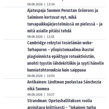
06.08.2026
13:34
|
Ajatuspaja Suomen Perustan Grönroos ja
Salminen kertovat nyt, mikä
turvapaikkajärjestelmässä on pielessä – ja
mitä asialle pitäisi tehdä
06.08.2026
12:01
|
Cambridge rekrytoi tosielämän woke-
Turhapuron – yliopistomaailma ihastui
plagioinnista epäiltyyn rotuaktivistiin,
unohti tyystin lähdekritiikin ja syyti hänelle
kunniatohtoruuksia kuin saippuaa
06.08.2026
10:50
|
Antikainen: Lindtman puolustaa Sánchezia
eikä Suomea
06.08.2026
10:37
|
Strandman: Opetushallituksen roolia
arvioitava kriittisesti – ”Jokainen turha