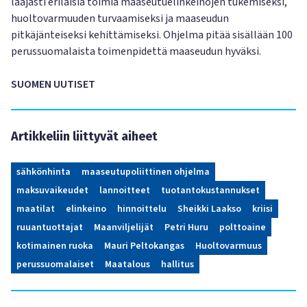
laajasti erilaisia toimia maaseutuelinkeinojen tukemiseksi,
huoltovarmuuden turvaamiseksi ja maaseudun
pitkäjänteiseksi kehittämiseksi. Ohjelma pitää sisällään 100
perussuomalaista toimenpidettä maaseudun hyväksi.
SUOMEN UUTISET
Artikkeliin liittyvät aiheet
sähkönhinta
maaseutupoliittinen ohjelma
maksuvaikeudet
lannoitteet
tuotantokustannukset
maatilat
elinkeino
hinnoittelu
Sheikki Laakso
kriisi
ruuantuottajat
Maanviljelijät
Petri Huru
polttoaine
kotimainen ruoka
Mauri Peltokangas
Huoltovarmuus
perussuomalaiset
Maatalous
hallitus