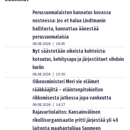
Perussuomalaisten kannatus kovassa
nosteessa: Jos et halua Lindtmanin
hallitusta, kannattaa äänestää
perussuomalaisia
06.08.2026
16:45
|
Nyt säästetään oikeista kohteista:
kotoutus, kehitysapu ja järjestötuet vihdoin
kuriin
06.08.2026
15:30
|
Oikeusministeri Meri vie eläimet
rääkkääjiltä – eläintenpitokiellon
rikkomisesta jatkossa jopa vankeutta
06.08.2026
14:27
|
Rajavartiolaitos: Kansainvälinen
rikollisorganisaatio yritti järjestää yli 40
laitonta maahantulijaa Suomeen