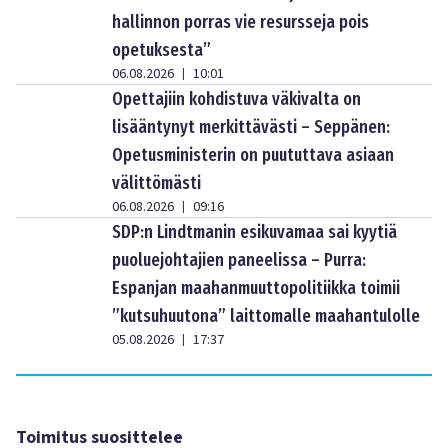
hallinnon porras vie resursseja pois
opetuksesta”
06.08.2026
10:01
|
Opettajiin kohdistuva väkivalta on
lisääntynyt merkittävästi – Seppänen:
Opetusministerin on puututtava asiaan
välittömästi
06.08.2026
09:16
|
SDP:n Lindtmanin esikuvamaa sai kyytiä
puoluejohtajien paneelissa – Purra:
Espanjan maahanmuuttopolitiikka toimii
”kutsuhuutona” laittomalle maahantulolle
05.08.2026
17:37
|
Toimitus suosittelee