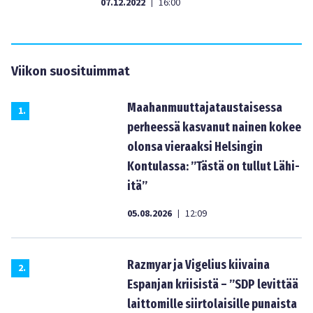
07.12.2022
16:00
|
Viikon suosituimmat
Maahanmuuttajataustaisessa
1
.
perheessä kasvanut nainen kokee
olonsa vieraaksi Helsingin
Kontulassa: ”Tästä on tullut Lähi-
itä”
05.08.2026
12:09
|
Razmyar ja Vigelius kiivaina
2
.
Espanjan kriisistä – ”SDP levittää
laittomille siirtolaisille punaista