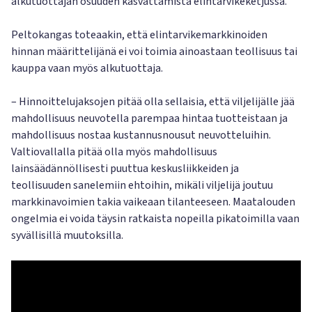
alkutuottajan osuuden kasvattamista elintarvikeketjussa.
Peltokangas toteaakin, että elintarvikemarkkinoiden
hinnan määrittelijänä ei voi toimia ainoastaan teollisuus tai
kauppa vaan myös alkutuottaja.
– Hinnoittelujaksojen pitää olla sellaisia, että viljelijälle jää
mahdollisuus neuvotella parempaa hintaa tuotteistaan ja
mahdollisuus nostaa kustannusnousut neuvotteluihin.
Valtiovallalla pitää olla myös mahdollisuus
lainsäädännöllisesti puuttua keskusliikkeiden ja
teollisuuden sanelemiin ehtoihin, mikäli viljelijä joutuu
markkinavoimien takia vaikeaan tilanteeseen. Maatalouden
ongelmia ei voida täysin ratkaista nopeilla pikatoimilla vaan
syvällisillä muutoksilla.