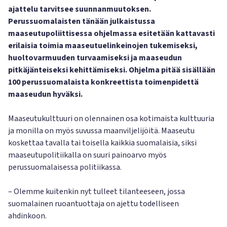
ajattelu tarvitsee suunnanmuutoksen.
Perussuomalaisten tänään julkaistussa
maaseutupoliittisessa ohjelmassa esitetään kattavasti
erilaisia toimia maaseutuelinkeinojen tukemiseksi,
huoltovarmuuden turvaamiseksi ja maaseudun
pitkäjänteiseksi kehittämiseksi. Ohjelma pitää sisällään
100 perussuomalaista konkreettista toimenpidettä
maaseudun hyväksi.
Maaseutukulttuuri on olennainen osa kotimaista kulttuuria
ja monilla on myös suvussa maanviljelijöitä. Maaseutu
koskettaa tavalla tai toisella kaikkia suomalaisia, siksi
maaseutupolitiikalla on suuri painoarvo myös
perussuomalaisessa politiikassa.
– Olemme kuitenkin nyt tulleet tilanteeseen, jossa
suomalainen ruoantuottaja on ajettu todelliseen
ahdinkoon.