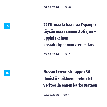
06.08.2026
10:50
|
22 EU-maata haastaa Espanjan
7
.
löysän maahanmuuttolinjan –
uppiniskainen
sosialistipääministeri ei taivu
03.08.2026
16:15
|
Nizzan terroristi tappoi 86
8
.
ihmistä – pikkuveli rehenteli
veriteolla ennen karkotustaan
03.08.2026
09:21
|