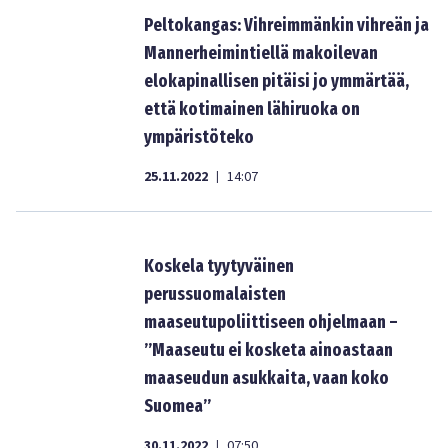
Peltokangas: Vihreimmänkin vihreän ja
Mannerheimintiellä makoilevan
elokapinallisen pitäisi jo ymmärtää,
että kotimainen lähiruoka on
ympäristöteko
25.11.2022
14:07
|
Koskela tyytyväinen
perussuomalaisten
maaseutupoliittiseen ohjelmaan –
”Maaseutu ei kosketa ainoastaan
maaseudun asukkaita, vaan koko
Suomea”
30.11.2022
07:50
|