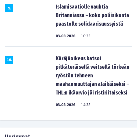
Islamisaatiolle vauhtia
9
.
Britanniassa – koko poliisikunta
paastolle solidaarisuussyistä
03.08.2026
10:33
|
Käräjäoikeus katsoi
10
.
pitkäteräisellä veitsellä törkeän
ryöstön tehneen
maahanmuuttajan alaikäiseksi –
THL:n ikäarvio jäi ristiriitaiseksi
03.08.2026
14:33
|
Uusimmat