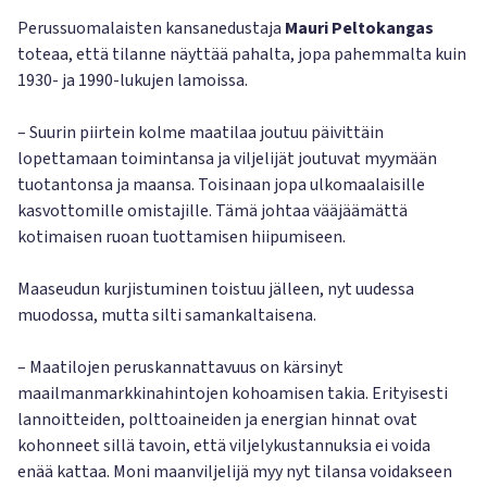
Perussuomalaisten kansanedustaja
Mauri Peltokangas
toteaa, että tilanne näyttää pahalta, jopa pahemmalta kuin
1930- ja 1990-lukujen lamoissa.
– Suurin piirtein kolme maatilaa joutuu päivittäin
lopettamaan toimintansa ja viljelijät joutuvat myymään
tuotantonsa ja maansa. Toisinaan jopa ulkomaalaisille
kasvottomille omistajille. Tämä johtaa vääjäämättä
kotimaisen ruoan tuottamisen hiipumiseen.
Maaseudun kurjistuminen toistuu jälleen, nyt uudessa
muodossa, mutta silti samankaltaisena.
– Maatilojen peruskannattavuus on kärsinyt
maailmanmarkkinahintojen kohoamisen takia. Erityisesti
lannoitteiden, polttoaineiden ja energian hinnat ovat
kohonneet sillä tavoin, että viljelykustannuksia ei voida
enää kattaa. Moni maanviljelijä myy nyt tilansa voidakseen