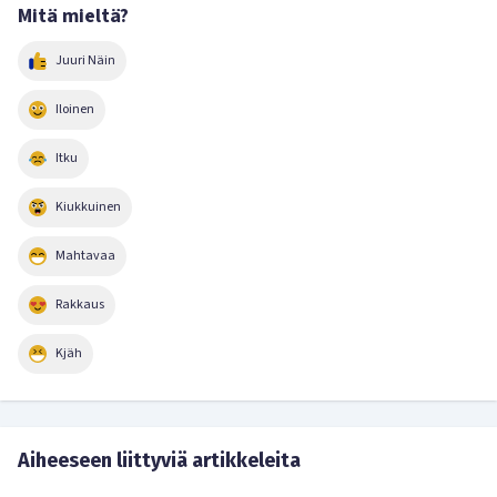
Mitä mieltä?
Juuri Näin
Iloinen
Itku
Kiukkuinen
Mahtavaa
Rakkaus
Kjäh
Aiheeseen liittyviä artikkeleita