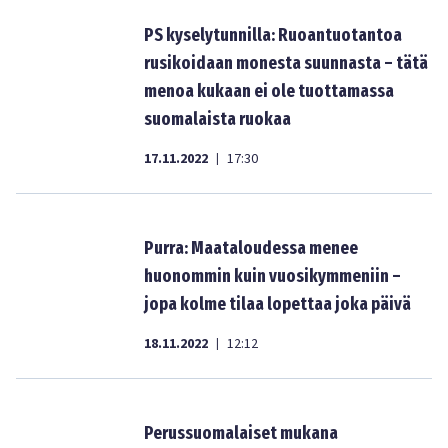
PS kyselytunnilla: Ruoantuotantoa
rusikoidaan monesta suunnasta – tätä
menoa kukaan ei ole tuottamassa
suomalaista ruokaa
17.11.2022
17:30
|
Purra: Maataloudessa menee
huonommin kuin vuosikymmeniin –
jopa kolme tilaa lopettaa joka päivä
18.11.2022
12:12
|
Perussuomalaiset mukana