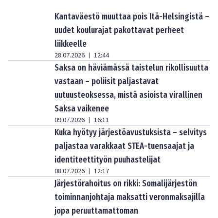
Kantaväestö muuttaa pois Itä-Helsingistä –
uudet koulurajat pakottavat perheet
liikkeelle
28.07.2026
12:44
|
Saksa on häviämässä taistelun rikollisuutta
vastaan – poliisit paljastavat
uutuusteoksessa, mistä asioista virallinen
Saksa vaikenee
09.07.2026
16:11
|
Kuka hyötyy järjestöavustuksista – selvitys
paljastaa varakkaat STEA-tuensaajat ja
identiteettityön puuhastelijat
08.07.2026
12:17
|
Järjestörahoitus on rikki: Somalijärjestön
toiminnanjohtaja maksatti veronmaksajilla
jopa peruuttamattoman