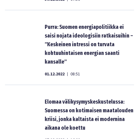
Purra: Suomen energiapolitiikka ei
saisi nojata ideologisiin ratkaisuihin –
”Keskeinen intressi on turvata
kohtuuhintaisen energian saanti
kansalle”
01.12.2022
08:51
|
Elomaa välikysymyskeskustelussa:
Suomessa on kotimaisen maatalouden
kriisi, jonka kaltaista ei modernina
aikana ole koettu