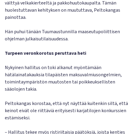
välttyä velkakierteeltä ja pakkohuutokaupalta. Tämän
huolestuttavan kehityksen on muututtava, Peltokangas
painottaa.
Hän puhui tänään Tuumaustunnilla maaseutupoliittisen
ohjelman julkaisutilaisuudessa.
Turpeen veronkorotus peruttava heti
Nykyinen hallitus on toki alkanut myöntämään
hätälainatakauksia tilapäisten maksuvalmiusongelmien,
toimintaympäristön muutosten tai poikkeuksellisten
sääolojen takia.
Peltokangas korostaa, että nyt näyttää kuitenkin siltä, että
keinot eivät ole riittäviä erityisesti karjatilojen konkurssien
estämiseksi.
– Hallitus tekee myös ristiriitaisia päätöksiä, joista kenties