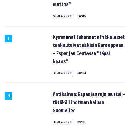
mattoa”
31.07.2026
18:45
|
Kymmenet tuhannet afrikkalaiset
3
.
tunkeutuivat väkisin Eurooppaan
– Espanjan Ceutassa ”täysi
kaaos”
31.07.2026
08:04
|
Antikainen: Espanjan raja murtui –
4
.
tätäkö Lindtman haluaa
Suomelle?
31.07.2026
09:01
|