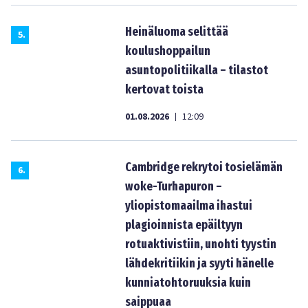
Heinäluoma selittää
5
.
koulushoppailun
asuntopolitiikalla – tilastot
kertovat toista
01.08.2026
12:09
|
Cambridge rekrytoi tosielämän
6
.
woke-Turhapuron –
yliopistomaailma ihastui
plagioinnista epäiltyyn
rotuaktivistiin, unohti tyystin
lähdekritiikin ja syyti hänelle
kunniatohtoruuksia kuin
saippuaa