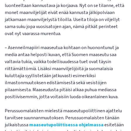
luonteeltaan kannustava ja korjaava. Nyt on se tilanne, että
monet maanviljelijät eivät enää kannusta jälkipolviaan
jatkamaan maanviljelystä tiloilla. Useita tiloja on viljellyt
sama suku jopa vuosisatojen ajan, nämä pitkät perinteet
ovat nyt vaarassa murentua.
– Asenneilmapiiri maaseutua kohtaan on huonontunut ja
media antaa helposti kuvan, että Suomen maaseutu saa
valtavia tukia, vaikka todellisuudessa tuet ovat täysin
riittämättömiä. Lisäksi maanviljelijöitä ja suomalaisia
kuluttajia syyllistetään jatkuvasti esimerkiksi
ilmastonmuutoksen edistämisestä sekä vesistöjen
pilaamisesta. Maaseudusta pitäisi alkaa puhua mediassa
positiivisemmin, jotta voitaisiin luoda oikeanlainen kuva.
Perussuomalaisten mielestä maaseutupoliittinen ajattelu
tarvitsee suunnanmuutoksen. Perussuomalaisten tänään
julkaistussa
maaseutupoliittisessa ohjelmassa
esitetään