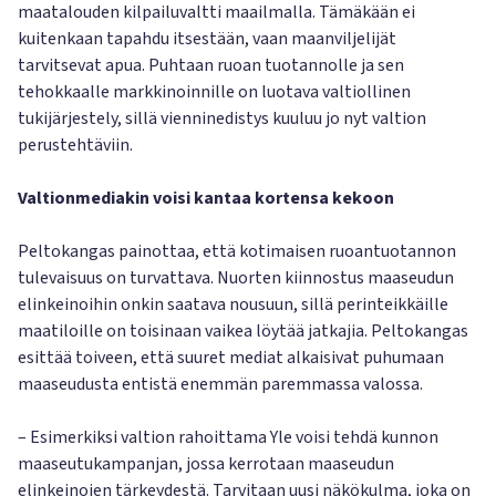
maatalouden kilpailuvaltti maailmalla. Tämäkään ei
kuitenkaan tapahdu itsestään, vaan maanviljelijät
tarvitsevat apua. Puhtaan ruoan tuotannolle ja sen
tehokkaalle markkinoinnille on luotava valtiollinen
tukijärjestely, sillä vienninedistys kuuluu jo nyt valtion
perustehtäviin.
Valtionmediakin voisi kantaa kortensa kekoon
Peltokangas painottaa, että kotimaisen ruoantuotannon
tulevaisuus on turvattava. Nuorten kiinnostus maaseudun
elinkeinoihin onkin saatava nousuun, sillä perinteikkäille
maatiloille on toisinaan vaikea löytää jatkajia. Peltokangas
esittää toiveen, että suuret mediat alkaisivat puhumaan
maaseudusta entistä enemmän paremmassa valossa.
– Esimerkiksi valtion rahoittama Yle voisi tehdä kunnon
maaseutukampanjan, jossa kerrotaan maaseudun
elinkeinojen tärkeydestä. Tarvitaan uusi näkökulma, joka on