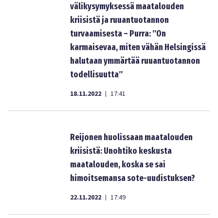
välikysymyksessä maatalouden
kriisistä ja ruuantuotannon
turvaamisesta – Purra: ”On
karmaisevaa, miten vähän Helsingissä
halutaan ymmärtää ruuantuotannon
todellisuutta”
18.11.2022
17:41
|
Reijonen huolissaan maatalouden
kriisistä: Unohtiko keskusta
maatalouden, koska se sai
himoitsemansa sote-uudistuksen?
22.11.2022
17:49
|