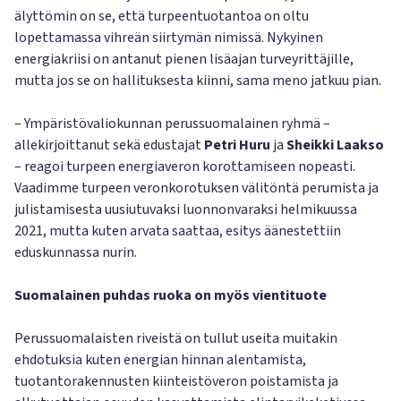
älyttömin on se, että turpeentuotantoa on oltu
lopettamassa vihreän siirtymän nimissä. Nykyinen
energiakriisi on antanut pienen lisäajan turveyrittäjille,
mutta jos se on hallituksesta kiinni, sama meno jatkuu pian.
– Ympäristövaliokunnan perussuomalainen ryhmä –
allekirjoittanut sekä edustajat
Petri Huru
ja
Sheikki Laakso
– reagoi turpeen energiaveron korottamiseen nopeasti.
Vaadimme turpeen veronkorotuksen välitöntä perumista ja
julistamisesta uusiutuvaksi luonnonvaraksi helmikuussa
2021, mutta kuten arvata saattaa, esitys äänestettiin
eduskunnassa nurin.
Suomalainen puhdas ruoka on myös vientituote
Perussuomalaisten riveistä on tullut useita muitakin
ehdotuksia kuten energian hinnan alentamista,
tuotantorakennusten kiinteistöveron poistamista ja