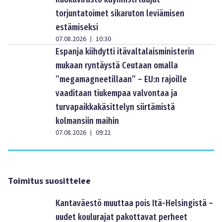
torjuntatoimet sikaruton leviämisen
estämiseksi
07.08.2026
10:30
|
Espanja kiihdytti itävaltalaisministerin
mukaan ryntäystä Ceutaan omalla
”megamagneetillaan” – EU:n rajoille
vaaditaan tiukempaa valvontaa ja
turvapaikkakäsittelyn siirtämistä
kolmansiin maihin
07.08.2026
09:21
|
Toimitus suosittelee
Kantaväestö muuttaa pois Itä-Helsingistä –
uudet koulurajat pakottavat perheet