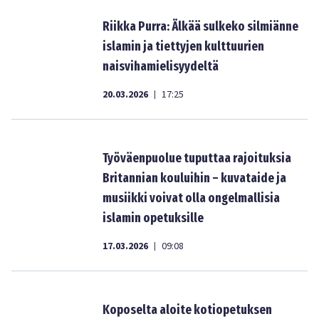
Riikka Purra: Älkää sulkeko silmiänne
islamin ja tiettyjen kulttuurien
naisvihamielisyydeltä
20.03.2026
17:25
|
Työväenpuolue tuputtaa rajoituksia
Britannian kouluihin – kuvataide ja
musiikki voivat olla ongelmallisia
islamin opetuksille
17.03.2026
09:08
|
Koposelta aloite kotiopetuksen