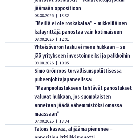
jäämään oppositioon
08.08.2026
13:32
|
”Meillä ei ole roskakalaa” – mikkeliläinen
kalayrittäjä panostaa vain kotimaiseen
08.08.2026
12:01
|
Yhteisöveron lasku ei mene hukkaan – se
jää yritykseen investoinneiksi ja palkkoihin
08.08.2026
10:05
|
Simo Grönroos turvallisuuspoliittisessa
puheenjohtajapaneelissa:
“Maanpuolustukseen tehtävät panostukset
valuvat hukkaan, jos suomalaisten
annetaan jäädä vähemmistöksi omassa
maassaan”
07.08.2026
18:34
|
Talous kasvaa, alijäämä pienenee –
opposition kritiikki menetti