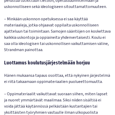
perustua tutkittuun tietoon, opetussuunnitelmaan ja
uskonnolliseen sekä ideologiseen sitouttamattomuuteen.
– Minkään uskonnon opetuksessa ei saa käyttää
materiaaleja, jotka ohjaavat oppilaita uskonnolliseen
ajatteluun tai toimintaan. Samojen sääntöjen on koskettava
kaikkia uskontoja ja oppiaineita yhdenvertaisesti. Koulu ei
saa olla ideologisen tai uskonnollisen vaikuttamisen väline,
Strandman painottaa.
Luottamus koulutusjärjestelmään horjuu
Hänen mukaansa tapaus osoittaa, että nykyinen järjestelmä
ei riitä takaamaan oppimateriaalien puolueettomuutta.
– Oppimateriaalit vaikuttavat suoraan siihen, miten lapset
ja nuoret ymmärtävät maailmaa. Siksi niiden sisältöä ei
voida jättää käytännössä pelkästään kustantajien tai
yksittäisten työryhmien vastuulle ilman ulkopuolista