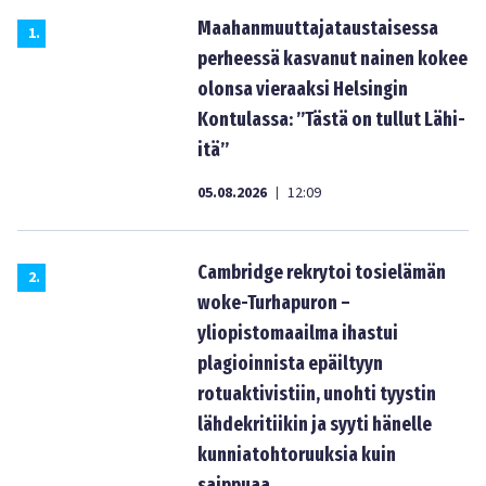
Maahanmuuttajataustaisessa
1
.
perheessä kasvanut nainen kokee
olonsa vieraaksi Helsingin
Kontulassa: ”Tästä on tullut Lähi-
itä”
05.08.2026
12:09
|
Cambridge rekrytoi tosielämän
2
.
woke-Turhapuron –
yliopistomaailma ihastui
plagioinnista epäiltyyn
rotuaktivistiin, unohti tyystin
lähdekritiikin ja syyti hänelle
kunniatohtoruuksia kuin
saippuaa