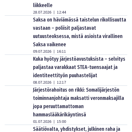
liikkeelle
28.07.2026
12:44
|
Saksa on häviämässä taistelun rikollisuutta
vastaan – poliisit paljastavat
uutuusteoksessa, mistä asioista virallinen
Saksa vaikenee
09.07.2026
16:11
|
Kuka hyötyy järjestöavustuksista – selvitys
paljastaa varakkaat STEA-tuensaajat ja
identiteettityön puuhastelijat
08.07.2026
12:17
|
Järjestörahoitus on rikki: Somalijärjestön
toiminnanjohtaja maksatti veronmaksajilla
jopa peruuttamattoman
hammaslääkärikäyntinsä
01.07.2026
15:00
|
Säätiövalta, yhdistykset, julkinen raha ja