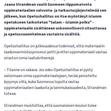
Jaana Strandman vaatii Suomeen riippumatonta
oppimateriaalien valvonta- ja tarkastusjärjestelmää sen
jälkeen, kun Opetushallitus on itse myöntänyt islamin
opetukseen tarkoitetun "Salam – islamin polku" -
oppimateriaalin sisältäneen uskonnollisesti sitouttavaa
ja opetussuunnitelman vastaista sisältöä.
Opetushallitus on julkisuudessa todennut, että materiaalin
laadunvarmistusprosessi petti ja ettei oppimateriaali vastaa
viraston omia laatukriteerejä.
– Tilanne on vakava. Jos edes Opetushallitus ei pysty
valvomaan omia oppimateriaalejaan, herää perusteltu
kysymys siitä, kuka Suomessa lopulta vastaa
oppimateriaalien laadusta ja lainmukaisuudesta, Strandman
toteaa.
Strandman muistuttaa, että suomalaisen koulun tulee