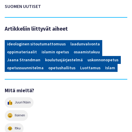
SUOMEN UUTISET
Artikkeliin liittyvät aiheet
ideologinen sitoutumattomuus
laadunvalvonta
oppimateriaalit
islamin opetus
osaamistakuu
Jaana Strandman
koulutusjärjestelmä
uskonnonopetus
opetussuunnitelma
opetushallitus
Luottamus
Islam
Mitä mieltä?
Juuri Näin
Iloinen
Itku