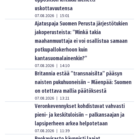
uskottavuutensa
07.08.2026
15:01
|
Ajatuspaja Suomen Perusta järjestötukien
jakoperusteista: ”Minkä takia
maahanmuuttaja ei voi osallistua samaan
potkupallokerhoon kuin
kantasuomalainenkin?”
07.08.2026
14:10
|
Britannia estää ”transnaisilta” pääsyn
naisten pukuhuoneisiin – Mäenpää: Suomen
on otettava mallia päätöksestä
07.08.2026
13:21
|
Veronkevennykset kohdistuvat vahvasti
pieni- ja keskituloisiin – palkansaajan ja
lapsiperheen arkea helpotetaan
07.08.2026
11:39
|
Ruokavirasto käynnisti laajat