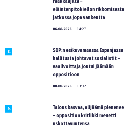
rääkkääjiltä –
eläintenpitokiellon rikkomisesta
jatkossa jopa vankeutta
06.08.2026
14:27
|
SDP:n esikuvamaassa Espanjassa
8
.
hallitusta johtavat sosialistit –
vaalivoittaja joutui jäämään
oppositioon
08.08.2026
13:32
|
Talous kasvaa, alijäämä pienenee
9
.
– opposition kritiikki menetti
uskottavuutensa