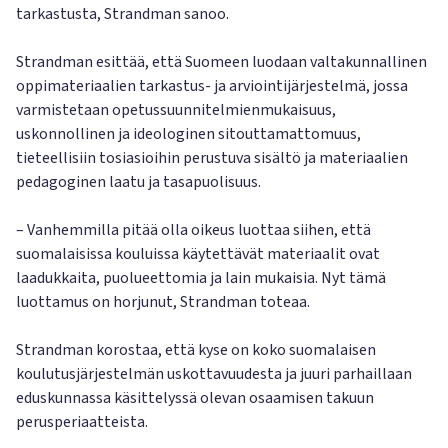
tarkastusta, Strandman sanoo.
Strandman esittää, että Suomeen luodaan valtakunnallinen
oppimateriaalien tarkastus- ja arviointijärjestelmä, jossa
varmistetaan opetussuunnitelmienmukaisuus,
uskonnollinen ja ideologinen sitouttamattomuus,
tieteellisiin tosiasioihin perustuva sisältö ja materiaalien
pedagoginen laatu ja tasapuolisuus.
– Vanhemmilla pitää olla oikeus luottaa siihen, että
suomalaisissa kouluissa käytettävät materiaalit ovat
laadukkaita, puolueettomia ja lain mukaisia. Nyt tämä
luottamus on horjunut, Strandman toteaa.
Strandman korostaa, että kyse on koko suomalaisen
koulutusjärjestelmän uskottavuudesta ja juuri parhaillaan
eduskunnassa käsittelyssä olevan osaamisen takuun
perusperiaatteista.