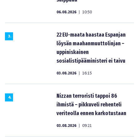
06.08.2026
10:50
|
22 EU-maata haastaa Espanjan
3
.
löysän maahanmuuttolinjan –
uppiniskainen
sosialistipääministeri ei taivu
03.08.2026
16:15
|
Nizzan terroristi tappoi 86
4
.
ihmistä – pikkuveli rehenteli
veriteolla ennen karkotustaan
03.08.2026
09:21
|