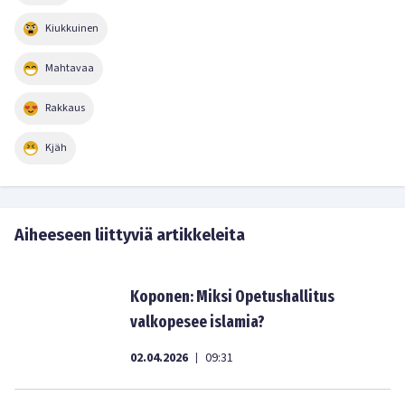
Kiukkuinen
Mahtavaa
Rakkaus
Kjäh
Aiheeseen liittyviä artikkeleita
Koponen: Miksi Opetushallitus
valkopesee islamia?
02.04.2026
09:31
|