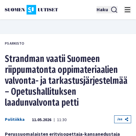
Haku
PS ARKISTO
Strandman vaatii Suomeen
riippumatonta oppimateriaalien
valvonta- ja tarkastusjärjestelmää
– Opetushallituksen
laadunvalvonta petti
Politiikka
Jaa
11.05.2026
11:30
|
Perussuomalaisten erityisopettaja-kansanedustaja