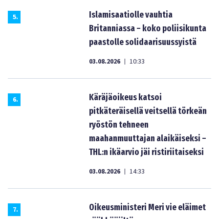
Islamisaatiolle vauhtia
5
.
Britanniassa – koko poliisikunta
paastolle solidaarisuussyistä
03.08.2026
10:33
|
Käräjäoikeus katsoi
6
.
pitkäteräisellä veitsellä törkeän
ryöstön tehneen
maahanmuuttajan alaikäiseksi –
THL:n ikäarvio jäi ristiriitaiseksi
03.08.2026
14:33
|
Oikeusministeri Meri vie eläimet
7
.