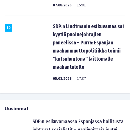
07.08.2026
15:01
|
SDP:n Lindtmanin esikuvamaa sai
10
.
kyytiä puoluejohtajien
paneelissa – Purra: Espanjan
maahanmuuttopolitiikka toimii
”kutsuhuutona” laittomalle
maahantulolle
05.08.2026
17:37
|
Uusimmat
SDP:n esikuvamaassa Espanjassa hallitusta
johtavat sosialistit – vaalivoittaja joutui