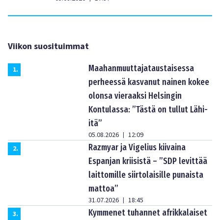
Viikon suosituimmat
Maahanmuuttajataustaisessa
1
.
perheessä kasvanut nainen kokee
olonsa vieraaksi Helsingin
Kontulassa: ”Tästä on tullut Lähi-
itä”
05.08.2026
12:09
|
Razmyar ja Vigelius kiivaina
2
.
Espanjan kriisistä – ”SDP levittää
laittomille siirtolaisille punaista
mattoa”
31.07.2026
18:45
|
Kymmenet tuhannet afrikkalaiset
3
.