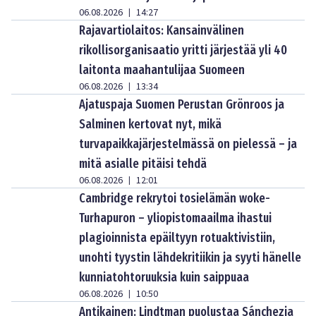
06.08.2026
14:27
|
Rajavartiolaitos: Kansainvälinen
rikollisorganisaatio yritti järjestää yli 40
laitonta maahantulijaa Suomeen
06.08.2026
13:34
|
Ajatuspaja Suomen Perustan Grönroos ja
Salminen kertovat nyt, mikä
turvapaikkajärjestelmässä on pielessä – ja
mitä asialle pitäisi tehdä
06.08.2026
12:01
|
Cambridge rekrytoi tosielämän woke-
Turhapuron – yliopistomaailma ihastui
plagioinnista epäiltyyn rotuaktivistiin,
unohti tyystin lähdekritiikin ja syyti hänelle
kunniatohtoruuksia kuin saippuaa
06.08.2026
10:50
|
Antikainen: Lindtman puolustaa Sánchezia