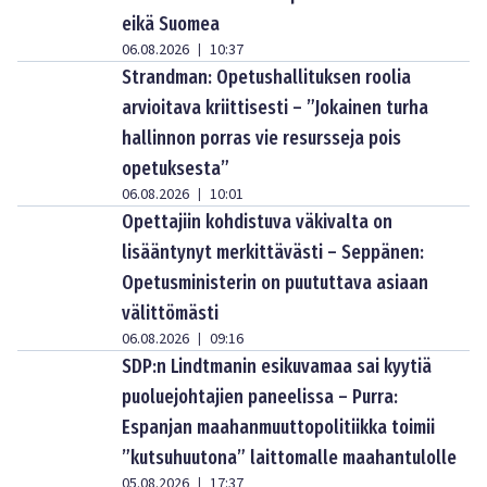
eikä Suomea
06.08.2026
10:37
|
Strandman: Opetushallituksen roolia
arvioitava kriittisesti – ”Jokainen turha
hallinnon porras vie resursseja pois
opetuksesta”
06.08.2026
10:01
|
Opettajiin kohdistuva väkivalta on
lisääntynyt merkittävästi – Seppänen:
Opetusministerin on puututtava asiaan
välittömästi
06.08.2026
09:16
|
SDP:n Lindtmanin esikuvamaa sai kyytiä
puoluejohtajien paneelissa – Purra:
Espanjan maahanmuuttopolitiikka toimii
”kutsuhuutona” laittomalle maahantulolle
05.08.2026
17:37
|