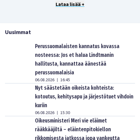
Lataa lisää +
Uusimmat
Perussuomalaisten kannatus kovassa
nosteessa: Jos et halua Lindtmanin
hallitusta, kannattaa äänestää
perussuomalaisia
06.08.2026
16:45
|
Nyt säästetään oikeista kohteista:
kotoutus, kehitysapu ja järjestötuet vihdoin
kuriin
06.08.2026
15:30
|
Oikeusministeri Meri vie eläimet
rääkkääjiltä – eläintenpitokiellon
rikkomisesta jatkossa jopa vankeutta