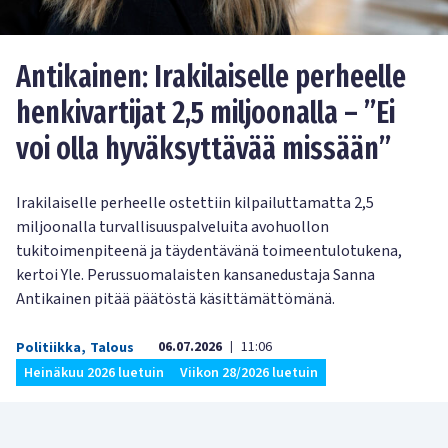
Antikainen: Irakilaiselle perheelle
henkivartijat 2,5 miljoonalla – ”Ei
voi olla hyväksyttävää missään”
Irakilaiselle perheelle ostettiin kilpailuttamatta 2,5
miljoonalla turvallisuuspalveluita avohuollon
tukitoimenpiteenä ja täydentävänä toimeentulotukena,
kertoi Yle. Perussuomalaisten kansanedustaja Sanna
Antikainen pitää päätöstä käsittämättömänä.
06.07.2026
11:06
Politiikka
,
Talous
|
Heinäkuu
2026 luetuin
Viikon 28/2026 luetuin