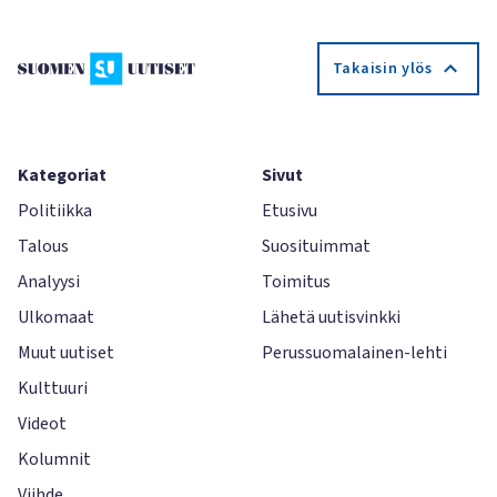
Takaisin ylös
Kategoriat
Sivut
Politiikka
Etusivu
Talous
Suosituimmat
Analyysi
Toimitus
Ulkomaat
Lähetä uutisvinkki
Muut uutiset
Perussuomalainen-lehti
Kulttuuri
Videot
Kolumnit
Viihde