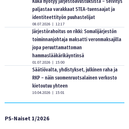
Kuka hyötyy järjestöavustuksista – selvitys
paljastaa varakkaat STEA-tuensaajat ja
identiteettityön puuhastelijat
08.07.2026
12:17
|
Järjestörahoitus on rikki: Somalijärjestön
toiminnanjohtaja maksatti veronmaksajilla
jopa peruuttamattoman
hammaslääkärikäyntinsä
01.07.2026
15:00
|
Säätiövalta, yhdistykset, julkinen raha ja
RKP – näin suomenruotsalainen verkosto
kietoutuu yhteen
10.04.2026
15:01
|
PS-Naiset 1/2026