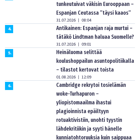
tunkeutuivat väkisin Eurooppaan –
Espanjan Ceutassa ”täysi kaaos”
31.07.2026
08:04
|
Antikainen: Espanjan raja murtui –
4
.
tätäkö Lindtman haluaa Suomelle?
31.07.2026
09:01
|
Heinäluoma selittää
5
.
koulushoppailun asuntopolitiikalla
– tilastot kertovat toista
01.08.2026
12:09
|
Cambridge rekrytoi tosielämän
6
.
woke-Turhapuron –
yliopistomaailma ihastui
plagioinnista epäiltyyn
rotuaktivistiin, unohti tyystin
lähdekritiikin ja syyti hänelle
kunniatohtoruuksia kuin saippuaa