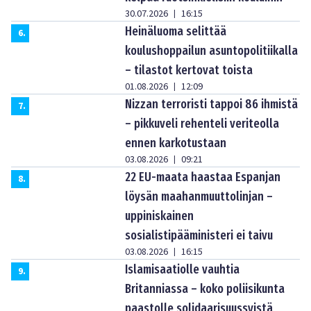
30.07.2026
16:15
|
Heinäluoma selittää
6
.
koulushoppailun asuntopolitiikalla
– tilastot kertovat toista
01.08.2026
12:09
|
Nizzan terroristi tappoi 86 ihmistä
7
.
– pikkuveli rehenteli veriteolla
ennen karkotustaan
03.08.2026
09:21
|
22 EU-maata haastaa Espanjan
8
.
löysän maahanmuuttolinjan –
uppiniskainen
sosialistipääministeri ei taivu
03.08.2026
16:15
|
Islamisaatiolle vauhtia
9
.
Britanniassa – koko poliisikunta
paastolle solidaarisuussyistä