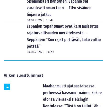
Sisäministeri Rantanen: Espanja sai
varauksettoman tuen — EU:n sisäinen
linjaero jatkuu
04.08.2026
15:42
|
Espanjan tapahtumat ovat karu muistutus
rajaturvallisuuden merkityksestä –
Seppänen: ”Kun rajat pettävät, koko valtio
pettää”
04.08.2026
14:29
|
Viikon suosituimmat
Maahanmuuttajataustaisessa
1
.
perheessä kasvanut nainen kokee
olonsa vieraaksi Helsingin
Kontulassa: ”Tästä on tullut Lähi-