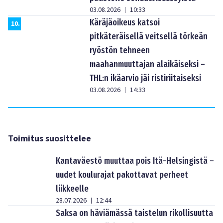
03.08.2026
10:33
|
Käräjäoikeus katsoi
10
.
pitkäteräisellä veitsellä törkeän
ryöstön tehneen
maahanmuuttajan alaikäiseksi –
THL:n ikäarvio jäi ristiriitaiseksi
03.08.2026
14:33
|
Toimitus suosittelee
Kantaväestö muuttaa pois Itä-Helsingistä –
uudet koulurajat pakottavat perheet
liikkeelle
28.07.2026
12:44
|
Saksa on häviämässä taistelun rikollisuutta