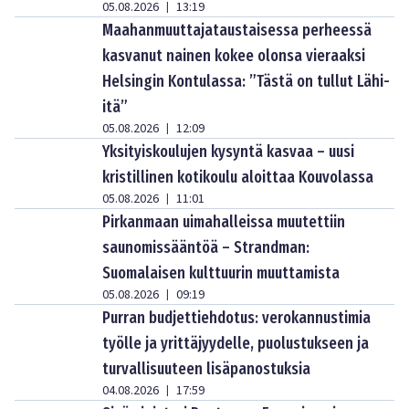
05.08.2026
13:19
|
Maahanmuuttajataustaisessa perheessä
kasvanut nainen kokee olonsa vieraaksi
Helsingin Kontulassa: ”Tästä on tullut Lähi-
itä”
05.08.2026
12:09
|
Yksityiskoulujen kysyntä kasvaa – uusi
kristillinen kotikoulu aloittaa Kouvolassa
05.08.2026
11:01
|
Pirkanmaan uimahalleissa muutettiin
saunomissääntöä – Strandman:
Suomalaisen kulttuurin muuttamista
05.08.2026
09:19
|
Purran budjettiehdotus: verokannustimia
työlle ja yrittäjyydelle, puolustukseen ja
turvallisuuteen lisäpanostuksia
04.08.2026
17:59
|