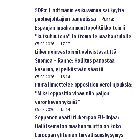
SDP:n Lindtmanin esikuvamaa sai kyytiä
puoluejohtajien paneelissa – Purra:
Espanjan maahanmuuttopolitiikka toimii
”kutsuhuutona” laittomalle maahantulolle
05.08.2026
17:37
|
Liikenneinvestoinnit vahvistavat Itä-
Suomea – Ranne: Hallitus panostaa
kasvuun, ei pelkästään säästä
05.08.2026
16:14
|
Purra ihmettelee opposition verolinjauksia:
”Miksi oppositio vihaa niin paljon
veronkevennyksiä?”
05.08.2026
15:14
|
Seppänen vaatii tiukempaa EU-linjaa:
Hallitsematon maahanmuutto on koko
Euroopan yhteinen turvallisuuskysymys