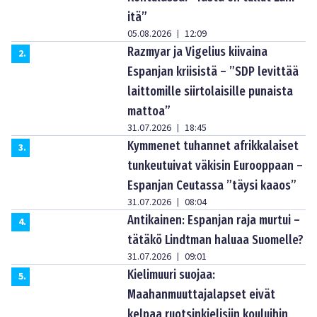
itä”
05.08.2026
12:09
|
Razmyar ja Vigelius kiivaina
2
.
Espanjan kriisistä – ”SDP levittää
laittomille siirtolaisille punaista
mattoa”
31.07.2026
18:45
|
Kymmenet tuhannet afrikkalaiset
3
.
tunkeutuivat väkisin Eurooppaan –
Espanjan Ceutassa ”täysi kaaos”
31.07.2026
08:04
|
Antikainen: Espanjan raja murtui –
4
.
tätäkö Lindtman haluaa Suomelle?
31.07.2026
09:01
|
Kielimuuri suojaa:
5
.
Maahanmuuttajalapset eivät
kelpaa ruotsinkielisiin kouluihin