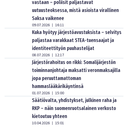
vastaan – poliisit paljastavat
uutuusteoksessa, mistä asioista virallinen
Saksa vaikenee
09.07.2026
16:11
|
Kuka hyötyy järjestöavustuksista – selvitys
paljastaa varakkaat STEA-tuensaajat ja
identiteettityön puuhastelijat
08.07.2026
12:17
|
Järjestörahoitus on rikki: Somalijärjestön
toiminnanjohtaja maksatti veronmaksajilla
jopa peruuttamattoman
hammaslääkärikäyntinsä
01.07.2026
15:00
|
Säätiövalta, yhdistykset, julkinen raha ja
RKP – näin suomenruotsalainen verkosto
kietoutuu yhteen
10.04.2026
15:01
|