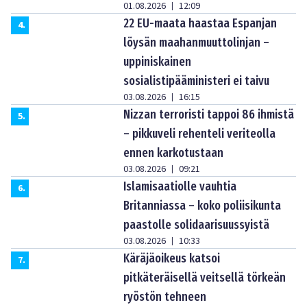
01.08.2026
12:09
|
22 EU-maata haastaa Espanjan
4
.
löysän maahanmuuttolinjan –
uppiniskainen
sosialistipääministeri ei taivu
03.08.2026
16:15
|
Nizzan terroristi tappoi 86 ihmistä
5
.
– pikkuveli rehenteli veriteolla
ennen karkotustaan
03.08.2026
09:21
|
Islamisaatiolle vauhtia
6
.
Britanniassa – koko poliisikunta
paastolle solidaarisuussyistä
03.08.2026
10:33
|
Käräjäoikeus katsoi
7
.
pitkäteräisellä veitsellä törkeän
ryöstön tehneen