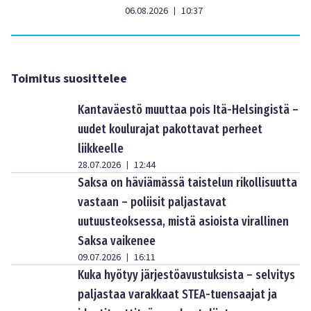
06.08.2026
10:37
|
Toimitus suosittelee
Kantaväestö muuttaa pois Itä-Helsingistä –
uudet koulurajat pakottavat perheet
liikkeelle
28.07.2026
12:44
|
Saksa on häviämässä taistelun rikollisuutta
vastaan – poliisit paljastavat
uutuusteoksessa, mistä asioista virallinen
Saksa vaikenee
09.07.2026
16:11
|
Kuka hyötyy järjestöavustuksista – selvitys
paljastaa varakkaat STEA-tuensaajat ja