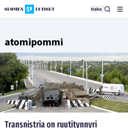
Haku
atomipommi
Transnistria on ruutitynnyri