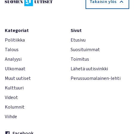
Takaisin ylös
Kategoriat
Sivut
Politiikka
Etusivu
Talous
Suosituimmat
Analyysi
Toimitus
Ulkomaat
Lähetä uutisvinkki
Muut uutiset
Perussuomalainen-lehti
Kulttuuri
Videot
Kolumnit
Viihde
Facebook