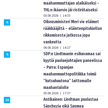
maahanmuuttajan alaikäiseksi –
THL:n ikäarvio jäi ristiriitaiseksi
03.08.2026
14:33
|
Oikeusministeri Meri vie eläimet
8
.
rääkkääjiltä – eläintenpitokiellon
rikkomisesta jatkossa jopa
vankeutta
06.08.2026
14:27
|
SDP:n Lindtmanin esikuvamaa sai
9
.
kyytiä puoluejohtajien paneelissa
– Purra: Espanjan
maahanmuuttopolitiikka toimii
”kutsuhuutona” laittomalle
maahantulolle
05.08.2026
17:37
|
Antikainen: Lindtman puolustaa
10
.
Sánchezia eikä Suomea