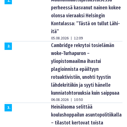
1
.
perheessä kasvanut nainen kokee
olonsa vieraaksi Helsingin
Kontulassa: ”Tästä on tullut Lähi-
itä”
05.08.2026
12:09
|
Cambridge rekrytoi tosielämän
2
.
woke-Turhapuron –
yliopistomaailma ihastui
plagioinnista epäiltyyn
rotuaktivistiin, unohti tyystin
lähdekritiikin ja syyti hänelle
kunniatohtoruuksia kuin saippuaa
06.08.2026
10:50
|
Heinäluoma selittää
3
.
koulushoppailun asuntopolitiikalla
– tilastot kertovat toista