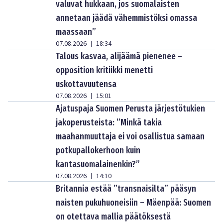
valuvat hukkaan, jos suomalaisten
annetaan jäädä vähemmistöksi omassa
maassaan”
07.08.2026
18:34
|
Talous kasvaa, alijäämä pienenee –
opposition kritiikki menetti
uskottavuutensa
07.08.2026
15:01
|
Ajatuspaja Suomen Perusta järjestötukien
jakoperusteista: ”Minkä takia
maahanmuuttaja ei voi osallistua samaan
potkupallokerhoon kuin
kantasuomalainenkin?”
07.08.2026
14:10
|
Britannia estää ”transnaisilta” pääsyn
naisten pukuhuoneisiin – Mäenpää: Suomen
on otettava mallia päätöksestä