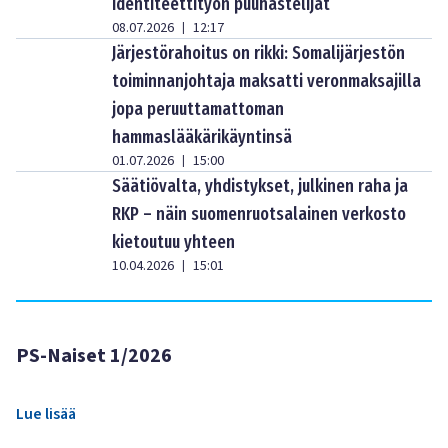
identiteettityön puuhastelijat
08.07.2026
12:17
|
Järjestörahoitus on rikki: Somalijärjestön
toiminnanjohtaja maksatti veronmaksajilla
jopa peruuttamattoman
hammaslääkärikäyntinsä
01.07.2026
15:00
|
Säätiövalta, yhdistykset, julkinen raha ja
RKP – näin suomenruotsalainen verkosto
kietoutuu yhteen
10.04.2026
15:01
|
PS-Naiset 1/2026
Lue lisää