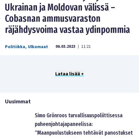
Ukrainan ja Moldovan välissä –
Cobasnan ammusvaraston
räjähdysvoima vastaa ydinpommia
06.03.2023
11:21
Politiikka
,
Ulkomaat
|
Lataa lisää +
Uusimmat
Simo Grönroos turvallisuuspoliittisessa
puheenjohtajapaneelissa:
“Maanpuolustukseen tehtävät panostukset