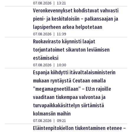
07.08.2026
13:21
|
Veronkevennykset kohdistuvat vahvasti
pieni- ja keskituloisiin – palkansaajan ja
lapsiperheen arkea helpotetaan
07.08.2026
11:39
|
Ruokavirasto käynnisti laajat
torjuntatoimet sikaruton leviämisen
estämiseksi
07.08.2026
10:30
|
Espanja kiihdytti itävaltalaisministerin
mukaan ryntäystä Ceutaan omalla
”megamagneetillaan” – EU:n rajoille
vaaditaan tiukempaa valvontaa ja
turvapaikkakäsittelyn siirtämistä
kolmansiin maihin
07.08.2026
09:21
|
Eläintenpitokiellon tiukentaminen etenee –