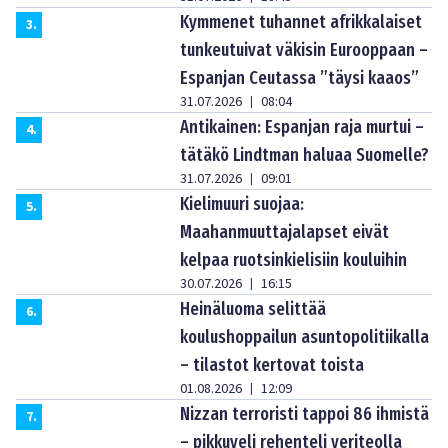
Kymmenet tuhannet afrikkalaiset
3
.
tunkeutuivat väkisin Eurooppaan –
Espanjan Ceutassa ”täysi kaaos”
31.07.2026
08:04
|
Antikainen: Espanjan raja murtui –
4
.
tätäkö Lindtman haluaa Suomelle?
31.07.2026
09:01
|
Kielimuuri suojaa:
5
.
Maahanmuuttajalapset eivät
kelpaa ruotsinkielisiin kouluihin
30.07.2026
16:15
|
Heinäluoma selittää
6
.
koulushoppailun asuntopolitiikalla
– tilastot kertovat toista
01.08.2026
12:09
|
Nizzan terroristi tappoi 86 ihmistä
7
.
– pikkuveli rehenteli veriteolla