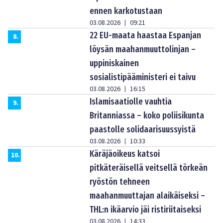
ennen karkotustaan
03.08.2026
09:21
|
22 EU-maata haastaa Espanjan
8
.
löysän maahanmuuttolinjan –
uppiniskainen
sosialistipääministeri ei taivu
03.08.2026
16:15
|
Islamisaatiolle vauhtia
9
.
Britanniassa – koko poliisikunta
paastolle solidaarisuussyistä
03.08.2026
10:33
|
Käräjäoikeus katsoi
10
.
pitkäteräisellä veitsellä törkeän
ryöstön tehneen
maahanmuuttajan alaikäiseksi –
THL:n ikäarvio jäi ristiriitaiseksi
03.08.2026
14:33
|