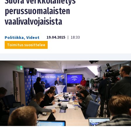
Suora verkkolähetys
perussuomalaisten
vaalivalvojaisista
19.04.2015
18:33
Politiikka
,
Videot
|
Toimitus suosittelee