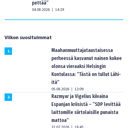
pettää”
04.08.2026
14:29
|
Viikon suosituimmat
Maahanmuuttajataustaisessa
1
.
perheessä kasvanut nainen kokee
olonsa vieraaksi Helsingin
Kontulassa: ”Tästä on tullut Lähi-
itä”
05.08.2026
12:09
|
Razmyar ja Vigelius kiivaina
2
.
Espanjan kriisistä – ”SDP levittää
laittomille siirtolaisille punaista
mattoa”
31.07.2026
18:45
|