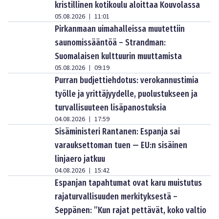
kristillinen kotikoulu aloittaa Kouvolassa
05.08.2026
11:01
|
Pirkanmaan uimahalleissa muutettiin
saunomissääntöä – Strandman:
Suomalaisen kulttuurin muuttamista
05.08.2026
09:19
|
Purran budjettiehdotus: verokannustimia
työlle ja yrittäjyydelle, puolustukseen ja
turvallisuuteen lisäpanostuksia
04.08.2026
17:59
|
Sisäministeri Rantanen: Espanja sai
varauksettoman tuen — EU:n sisäinen
linjaero jatkuu
04.08.2026
15:42
|
Espanjan tapahtumat ovat karu muistutus
rajaturvallisuuden merkityksestä –
Seppänen: ”Kun rajat pettävät, koko valtio