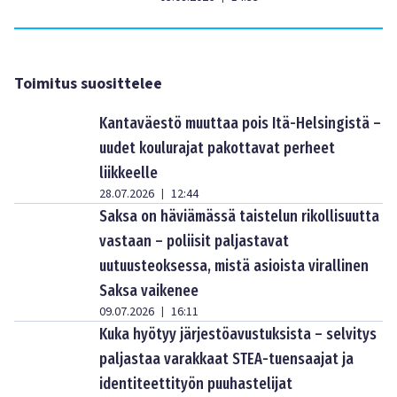
Toimitus suosittelee
Kantaväestö muuttaa pois Itä-Helsingistä –
uudet koulurajat pakottavat perheet
liikkeelle
28.07.2026
12:44
|
Saksa on häviämässä taistelun rikollisuutta
vastaan – poliisit paljastavat
uutuusteoksessa, mistä asioista virallinen
Saksa vaikenee
09.07.2026
16:11
|
Kuka hyötyy järjestöavustuksista – selvitys
paljastaa varakkaat STEA-tuensaajat ja
identiteettityön puuhastelijat