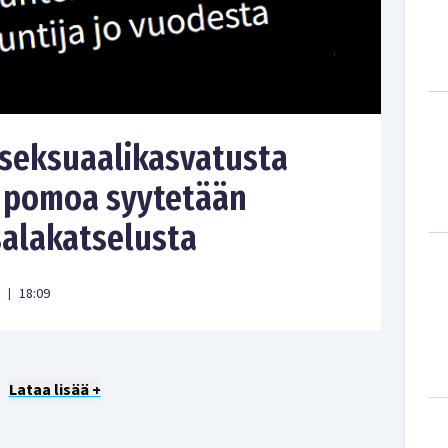
a seksuaalikasvatusta
 pomoa syytetään
salakatselusta
18:09
|
Lataa lisää +