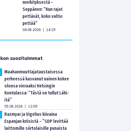
merkityksestä –
Seppänen: ”Kun rajat
pettävät, koko valtio
pettää”
04.08.2026
14:29
|
ikon suosituimmat
Maahanmuuttajataustaisessa
.
perheessä kasvanut nainen kokee
olonsa vieraaksi Helsingin
Kontulassa: ”Tästä on tullut Lähi-
itä”
05.08.2026
12:09
|
Razmyar ja Vigelius kiivaina
.
Espanjan kriisistä – ”SDP levittää
laittomille siirtolaisille punaista