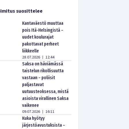
imitus suosittelee
Kantaväestö muuttaa
pois Itä-Helsingistä –
uudet koulurajat
pakottavat perheet
liikkeelle
28.07.2026
12:44
|
Saksa on häviämässä
taistelun rikollisuutta
vastaan – poliisit
paljastavat
uutuusteoksessa, mistä
asioista virallinen Saksa
vaikenee
09.07.2026
16:11
|
Kuka hyötyy
järjestöavustuksista –