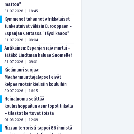
mattoa”
31.07.2026
18:45
|
Kymmenet tuhannet afrikkalaiset
.
tunkeutuivat väkisin Eurooppaan –
Espanjan Ceutassa ”täysi kaaos”
31.07.2026
08:04
|
Antikainen: Espanjan raja murtui –
.
tätäkö Lindtman haluaa Suomelle?
31.07.2026
09:01
|
Kielimuuri suojaa:
.
Maahanmuuttajalapset eivät
kelpaa ruotsinkielisiin kouluihin
30.07.2026
16:15
|
Heinäluoma selittää
.
koulushoppailun asuntopolitiikalla
– tilastot kertovat toista
01.08.2026
12:09
|
Nizzan terroristi tappoi 86 ihmistä
.