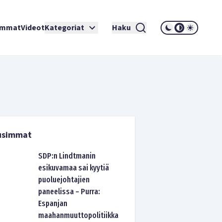
immat
Videot
Kategoriat
Haku
usimmat
SDP:n Lindtmanin
esikuvamaa sai kyytiä
puoluejohtajien
paneelissa – Purra:
Espanjan
maahanmuuttopolitiikka