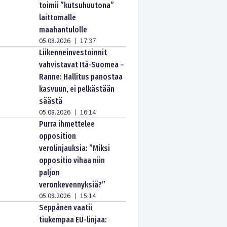
toimii ”kutsuhuutona”
laittomalle
maahantulolle
05.08.2026
17:37
|
Liikenneinvestoinnit
vahvistavat Itä-Suomea –
Ranne: Hallitus panostaa
kasvuun, ei pelkästään
säästä
05.08.2026
16:14
|
Purra ihmettelee
opposition
verolinjauksia: ”Miksi
oppositio vihaa niin
paljon
veronkevennyksiä?”
05.08.2026
15:14
|
Seppänen vaatii
tiukempaa EU-linjaa: