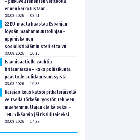
– pikkuveli rehenteli veriteolla
ennen karkotustaan
03.08.2026
09:21
|
22 EU-maata haastaa Espanjan
.
löysän maahanmuuttolinjan –
uppiniskainen
sosialistipääministeri ei taivu
03.08.2026
16:15
|
Islamisaatiolle vauhtia
.
Britanniassa – koko poliisikunta
paastolle solidaarisuussyistä
03.08.2026
10:33
|
Käräjäoikeus katsoi pitkäteräisellä
0
.
veitsellä törkeän ryöstön tehneen
maahanmuuttajan alaikäiseksi –
THL:n ikäarvio jäi ristiriitaiseksi
03.08.2026
14:33
|