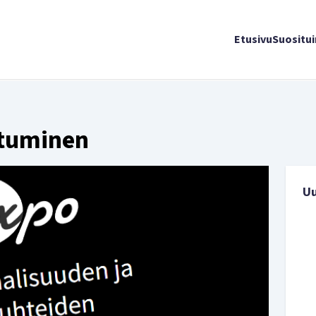
Etusivu
Suositu
tuminen
U