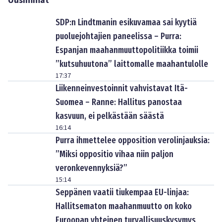
Uusimmat
SDP:n Lindtmanin esikuvamaa sai kyytiä
puoluejohtajien paneelissa – Purra:
Espanjan maahanmuuttopolitiikka toimii
”kutsuhuutona” laittomalle maahantulolle
17:37
Liikenneinvestoinnit vahvistavat Itä-
Suomea – Ranne: Hallitus panostaa
kasvuun, ei pelkästään säästä
16:14
Purra ihmettelee opposition verolinjauksia:
”Miksi oppositio vihaa niin paljon
veronkevennyksiä?”
15:14
Seppänen vaatii tiukempaa EU-linjaa:
Hallitsematon maahanmuutto on koko
Euroopan yhteinen turvallisuuskysymys