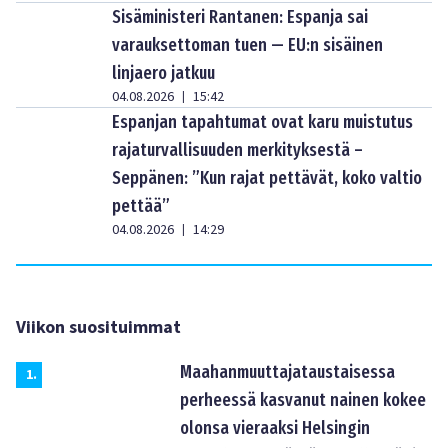
Sisäministeri Rantanen: Espanja sai
varauksettoman tuen — EU:n sisäinen
linjaero jatkuu
04.08.2026
15:42
|
Espanjan tapahtumat ovat karu muistutus
rajaturvallisuuden merkityksestä –
Seppänen: ”Kun rajat pettävät, koko valtio
pettää”
04.08.2026
14:29
|
Viikon suosituimmat
Maahanmuuttajataustaisessa
1
.
perheessä kasvanut nainen kokee
olonsa vieraaksi Helsingin