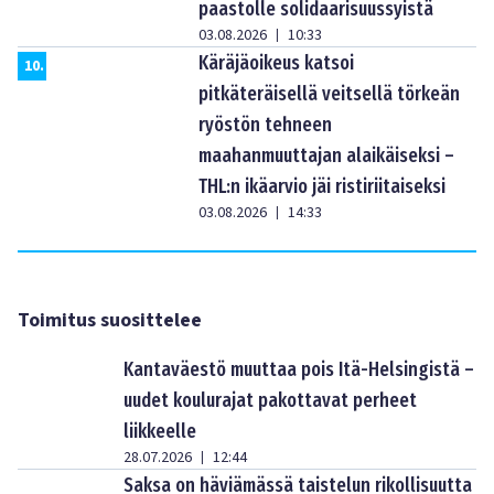
paastolle solidaarisuussyistä
03.08.2026
10:33
|
Käräjäoikeus katsoi
10
.
pitkäteräisellä veitsellä törkeän
ryöstön tehneen
maahanmuuttajan alaikäiseksi –
THL:n ikäarvio jäi ristiriitaiseksi
03.08.2026
14:33
|
Toimitus suosittelee
Kantaväestö muuttaa pois Itä-Helsingistä –
uudet koulurajat pakottavat perheet
liikkeelle
28.07.2026
12:44
|
Saksa on häviämässä taistelun rikollisuutta