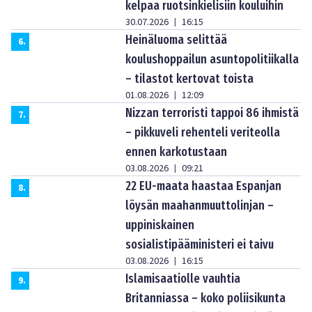
kelpaa ruotsinkielisiin kouluihin
30.07.2026
16:15
|
Heinäluoma selittää
6
.
koulushoppailun asuntopolitiikalla
– tilastot kertovat toista
01.08.2026
12:09
|
Nizzan terroristi tappoi 86 ihmistä
7
.
– pikkuveli rehenteli veriteolla
ennen karkotustaan
03.08.2026
09:21
|
22 EU-maata haastaa Espanjan
8
.
löysän maahanmuuttolinjan –
uppiniskainen
sosialistipääministeri ei taivu
03.08.2026
16:15
|
Islamisaatiolle vauhtia
9
.
Britanniassa – koko poliisikunta