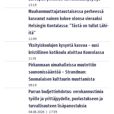
13:19
Maahanmuuttajataustaisessa perheessä
kasvanut nainen kokee olonsa vieraaksi
Helsingin Kontulassa: ”Tästä on tullut Lähi-
itä”
12:09
Yksityiskoulujen kysyntä kasvaa – uusi
kristillinen kotikoulu aloittaa Kouvolassa
11:01
Pirkanmaan uimahalleissa muutettiin
saunomissääntöä – Strandman:
Suomalaisen kulttuurin muuttamista
09:19
Purran budjettiehdotus: verokannustimia
työlle ja yrittäjyydelle, puolustukseen ja
turvallisuuteen lisäpanostuksia
04.08.2026
17:59
|