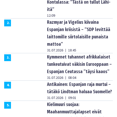
Kontulassa: ”Tästä on tullut Lähi-
itä”
12:09
Razmyar ja Vigelius kiivaina
2
.
Espanjan kriisistä – ”SDP levittää
laittomille siirtolaisille punaista
mattoa”
31.07.2026
18:45
|
Kymmenet tuhannet afrikkalaiset
3
.
tunkeutuivat väkisin Eurooppaan –
Espanjan Ceutassa ”täysi kaaos”
31.07.2026
08:04
|
Antikainen: Espanjan raja murtui –
4
.
tätäkö Lindtman haluaa Suomelle?
31.07.2026
09:01
|
Kielimuuri suojaa:
5
.
Maahanmuuttajalapset eivät