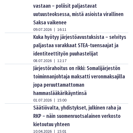
vastaan – poliisit paljastavat
uutuusteoksessa, mistä asioista virallinen
Saksa vaikenee
09.07.2026
16:11
|
Kuka hyötyy järjestöavustuksista – selvitys
paljastaa varakkaat STEA-tuensaajat ja
identiteettityön puuhastelijat
08.07.2026
12:17
|
Järjestörahoitus on rikki: Somalijärjestön
toiminnanjohtaja maksatti veronmaksajilla
jopa peruuttamattoman
hammaslääkärikäyntinsä
01.07.2026
15:00
|
Säätiövalta, yhdistykset, julkinen raha ja
RKP – näin suomenruotsalainen verkosto
kietoutuu yhteen
10.04.2026
15:01
|