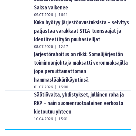
Saksa vaikenee
09.07.2026
16:11
|
Kuka hyötyy järjestöavustuksista – selvitys
paljastaa varakkaat STEA-tuensaajat ja
identiteettityön puuhastelijat
08.07.2026
12:17
|
Järjestörahoitus on rikki: Somalijärjestön
toiminnanjohtaja maksatti veronmaksajilla
jopa peruuttamattoman
hammaslääkärikäyntinsä
01.07.2026
15:00
|
Säätiövalta, yhdistykset, julkinen raha ja
RKP – näin suomenruotsalainen verkosto
kietoutuu yhteen
10.04.2026
15:01
|