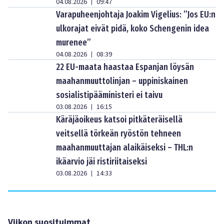
04.08.2026
09:47
|
Varapuheenjohtaja Joakim Vigelius: ”Jos EU:n
ulkorajat eivät pidä, koko Schengenin idea
murenee”
04.08.2026
08:39
|
22 EU-maata haastaa Espanjan löysän
maahanmuuttolinjan – uppiniskainen
sosialistipääministeri ei taivu
03.08.2026
16:15
|
Käräjäoikeus katsoi pitkäteräisellä
veitsellä törkeän ryöstön tehneen
maahanmuuttajan alaikäiseksi – THL:n
ikäarvio jäi ristiriitaiseksi
03.08.2026
14:33
|
Viikon suosituimmat