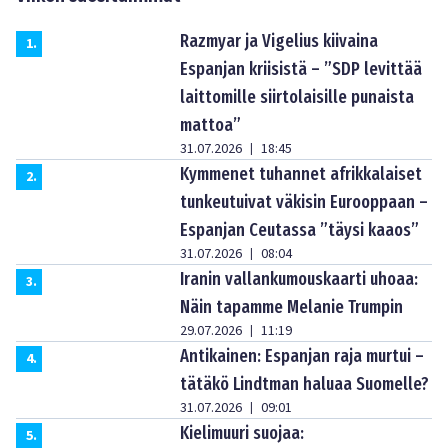
Razmyar ja Vigelius kiivaina
1
.
Espanjan kriisistä – ”SDP levittää
laittomille siirtolaisille punaista
mattoa”
31.07.2026
18:45
|
Kymmenet tuhannet afrikkalaiset
2
.
tunkeutuivat väkisin Eurooppaan –
Espanjan Ceutassa ”täysi kaaos”
31.07.2026
08:04
|
Iranin vallankumouskaarti uhoaa:
3
.
Näin tapamme Melanie Trumpin
29.07.2026
11:19
|
Antikainen: Espanjan raja murtui –
4
.
tätäkö Lindtman haluaa Suomelle?
31.07.2026
09:01
|
Kielimuuri suojaa:
5
.