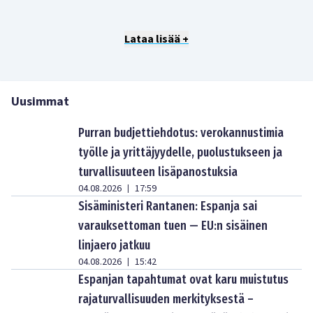
Lataa lisää +
Uusimmat
Purran budjettiehdotus: verokannustimia
työlle ja yrittäjyydelle, puolustukseen ja
turvallisuuteen lisäpanostuksia
04.08.2026
17:59
|
Sisäministeri Rantanen: Espanja sai
varauksettoman tuen — EU:n sisäinen
linjaero jatkuu
04.08.2026
15:42
|
Espanjan tapahtumat ovat karu muistutus
rajaturvallisuuden merkityksestä –