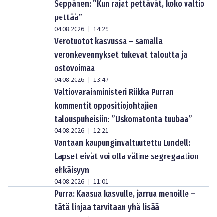
Seppänen: ”Kun rajat pettävät, koko valtio
pettää”
04.08.2026
14:29
|
Verotuotot kasvussa – samalla
veronkevennykset tukevat taloutta ja
ostovoimaa
04.08.2026
13:47
|
Valtiovarainministeri Riikka Purran
kommentit oppositiojohtajien
talouspuheisiin: ”Uskomatonta tuubaa”
04.08.2026
12:21
|
Vantaan kaupunginvaltuutettu Lundell:
Lapset eivät voi olla väline segregaation
ehkäisyyn
04.08.2026
11:01
|
Purra: Kaasua kasvulle, jarrua menoille –
tätä linjaa tarvitaan yhä lisää