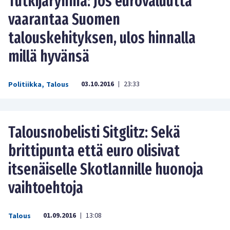
Tutkijaryhmä: Jos eurovaluutta
vaarantaa Suomen
talouskehityksen, ulos hinnalla
millä hyvänsä
03.10.2016
23:33
Politiikka
,
Talous
|
Talousnobelisti Sitglitz: Sekä
brittipunta että euro olisivat
itsenäiselle Skotlannille huonoja
vaihtoehtoja
01.09.2016
13:08
Talous
|