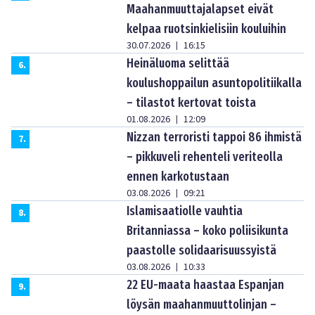
Maahanmuuttajalapset eivät
kelpaa ruotsinkielisiin kouluihin
30.07.2026
16:15
|
Heinäluoma selittää
6
.
koulushoppailun asuntopolitiikalla
– tilastot kertovat toista
01.08.2026
12:09
|
Nizzan terroristi tappoi 86 ihmistä
7
.
– pikkuveli rehenteli veriteolla
ennen karkotustaan
03.08.2026
09:21
|
Islamisaatiolle vauhtia
8
.
Britanniassa – koko poliisikunta
paastolle solidaarisuussyistä
03.08.2026
10:33
|
22 EU-maata haastaa Espanjan
9
.
löysän maahanmuuttolinjan –