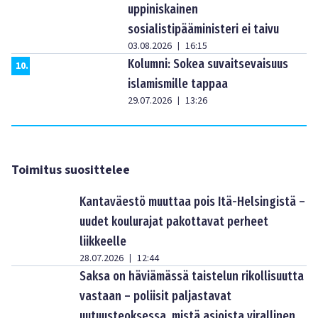
uppiniskainen
sosialistipääministeri ei taivu
03.08.2026
16:15
|
Kolumni: Sokea suvaitsevaisuus
10
.
islamismille tappaa
29.07.2026
13:26
|
Toimitus suosittelee
Kantaväestö muuttaa pois Itä-Helsingistä –
uudet koulurajat pakottavat perheet
liikkeelle
28.07.2026
12:44
|
Saksa on häviämässä taistelun rikollisuutta
vastaan – poliisit paljastavat
uutuusteoksessa, mistä asioista virallinen