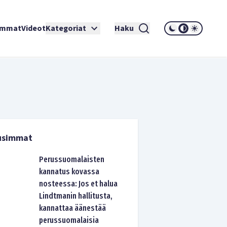
immat
Videot
Kategoriat
Haku
usimmat
Perussuomalaisten
kannatus kovassa
nosteessa: Jos et halua
Lindtmanin hallitusta,
kannattaa äänestää
perussuomalaisia