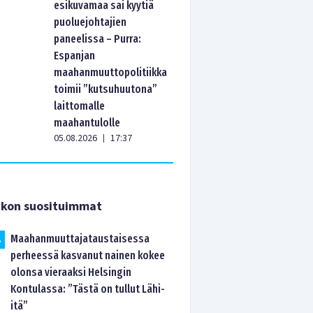
esikuvamaa sai kyytiä
puoluejohtajien
paneelissa – Purra:
Espanjan
maahanmuuttopolitiikka
toimii ”kutsuhuutona”
laittomalle
maahantulolle
05.08.2026
17:37
|
ikon suosituimmat
Maahanmuuttajataustaisessa
.
perheessä kasvanut nainen kokee
olonsa vieraaksi Helsingin
Kontulassa: ”Tästä on tullut Lähi-
itä”