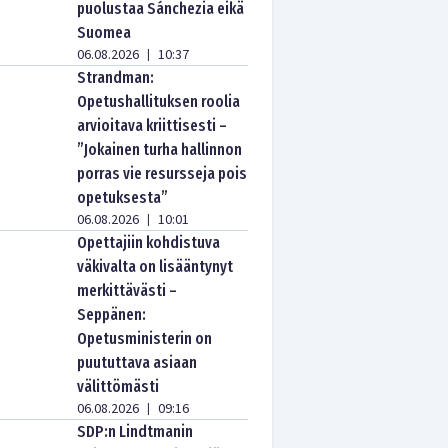
puolustaa Sánchezia eikä
Suomea
06.08.2026
10:37
|
Strandman:
Opetushallituksen roolia
arvioitava kriittisesti –
”Jokainen turha hallinnon
porras vie resursseja pois
opetuksesta”
06.08.2026
10:01
|
Opettajiin kohdistuva
väkivalta on lisääntynyt
merkittävästi –
Seppänen:
Opetusministerin on
puututtava asiaan
välittömästi
06.08.2026
09:16
|
SDP:n Lindtmanin