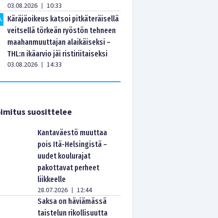
03.08.2026
10:33
|
Käräjäoikeus katsoi pitkäteräisellä
0
.
veitsellä törkeän ryöstön tehneen
maahanmuuttajan alaikäiseksi –
THL:n ikäarvio jäi ristiriitaiseksi
03.08.2026
14:33
|
imitus suosittelee
Kantaväestö muuttaa
pois Itä-Helsingistä –
uudet koulurajat
pakottavat perheet
liikkeelle
28.07.2026
12:44
|
Saksa on häviämässä
taistelun rikollisuutta