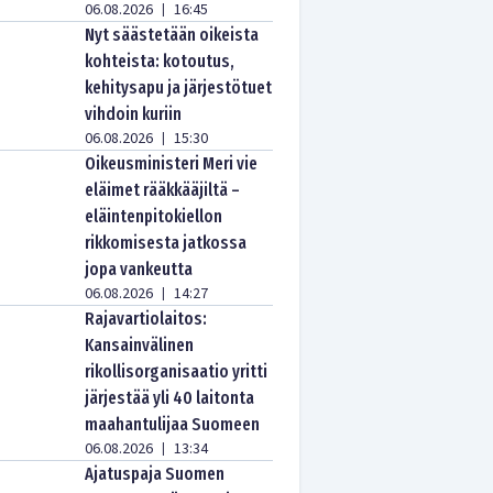
06.08.2026
16:45
|
Nyt säästetään oikeista
kohteista: kotoutus,
kehitysapu ja järjestötuet
vihdoin kuriin
06.08.2026
15:30
|
Oikeusministeri Meri vie
eläimet rääkkääjiltä –
eläintenpitokiellon
rikkomisesta jatkossa
jopa vankeutta
06.08.2026
14:27
|
Rajavartiolaitos:
Kansainvälinen
rikollisorganisaatio yritti
järjestää yli 40 laitonta
maahantulijaa Suomeen
06.08.2026
13:34
|
Ajatuspaja Suomen