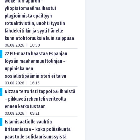
woke-Turhapuron –
yliopistomaailma ihastui
plagioinnista epäiltyyn
rotuaktivistiin, unohti tyystin
lähdekritiikin ja syyti hänelle
kunniatohtoruuksia kuin saippuaa
06.08.2026
10:50
|
22 EU-maata haastaa Espanjan
.
löysän maahanmuuttolinjan –
uppiniskainen
sosialistipääministeri ei taivu
03.08.2026
16:15
|
Nizzan terroristi tappoi 86 ihmistä
.
– pikkuveli rehenteli veriteolla
ennen karkotustaan
03.08.2026
09:21
|
Islamisaatiolle vauhtia
.
Britanniassa – koko poliisikunta
paastolle solidaarisuussyistä