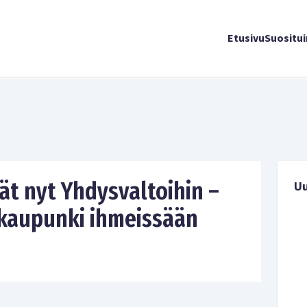
Etusivu
Suositu
vät nyt Yhdysvaltoihin –
U
kaupunki ihmeissään