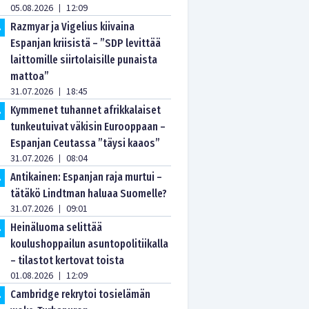
05.08.2026
12:09
|
Razmyar ja Vigelius kiivaina
.
Espanjan kriisistä – ”SDP levittää
laittomille siirtolaisille punaista
mattoa”
31.07.2026
18:45
|
Kymmenet tuhannet afrikkalaiset
.
tunkeutuivat väkisin Eurooppaan –
Espanjan Ceutassa ”täysi kaaos”
31.07.2026
08:04
|
Antikainen: Espanjan raja murtui –
.
tätäkö Lindtman haluaa Suomelle?
31.07.2026
09:01
|
Heinäluoma selittää
.
koulushoppailun asuntopolitiikalla
– tilastot kertovat toista
01.08.2026
12:09
|
Cambridge rekrytoi tosielämän
.