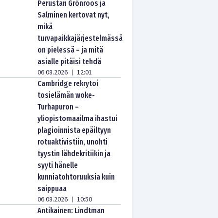
Perustan Grönroos ja
Salminen kertovat nyt,
mikä
turvapaikkajärjestelmässä
on pielessä – ja mitä
asialle pitäisi tehdä
06.08.2026
12:01
|
Cambridge rekrytoi
tosielämän woke-
Turhapuron –
yliopistomaailma ihastui
plagioinnista epäiltyyn
rotuaktivistiin, unohti
tyystin lähdekritiikin ja
syyti hänelle
kunniatohtoruuksia kuin
saippuaa
06.08.2026
10:50
|
Antikainen: Lindtman