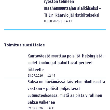
ryöstön tehneen
maahanmuuttajan alaikäiseksi –
THL:n ikäarvio jäi ristiriitaiseksi
03.08.2026
14:33
|
Toimitus suosittelee
Kantaväestö muuttaa pois Itä-Helsingistä –
uudet koulurajat pakottavat perheet
liikkeelle
28.07.2026
12:44
|
Saksa on häviämässä taistelun rikollisuutta
vastaan – poliisit paljastavat
uutuusteoksessa, mistä asioista virallinen
Saksa vaikenee
09.07.2026
16:11
|