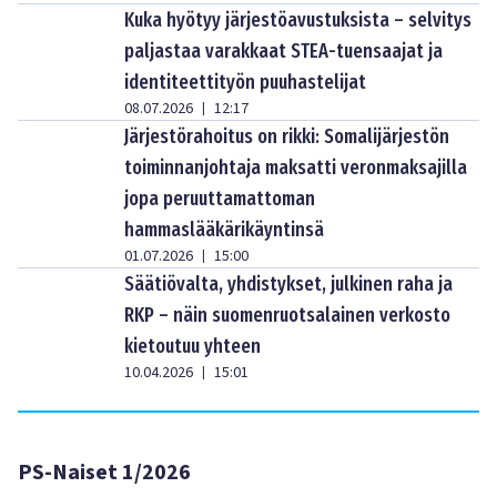
Kuka hyötyy järjestöavustuksista – selvitys
paljastaa varakkaat STEA-tuensaajat ja
identiteettityön puuhastelijat
08.07.2026
12:17
|
Järjestörahoitus on rikki: Somalijärjestön
toiminnanjohtaja maksatti veronmaksajilla
jopa peruuttamattoman
hammaslääkärikäyntinsä
01.07.2026
15:00
|
Säätiövalta, yhdistykset, julkinen raha ja
RKP – näin suomenruotsalainen verkosto
kietoutuu yhteen
10.04.2026
15:01
|
PS-Naiset 1/2026