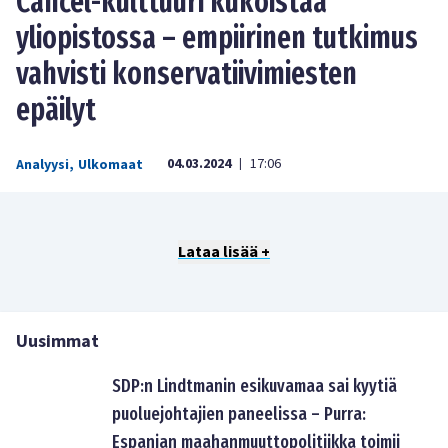
Cancel-kulttuuri kukoistaa
yliopistossa – empiirinen tutkimus
vahvisti konservatiivimiesten
epäilyt
04.03.2024
17:06
Analyysi
,
Ulkomaat
|
Lataa lisää +
Uusimmat
SDP:n Lindtmanin esikuvamaa sai kyytiä
puoluejohtajien paneelissa – Purra:
Espanjan maahanmuuttopolitiikka toimii