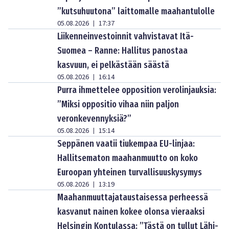
”kutsuhuutona” laittomalle maahantulolle
05.08.2026
17:37
|
Liikenneinvestoinnit vahvistavat Itä-
Suomea – Ranne: Hallitus panostaa
kasvuun, ei pelkästään säästä
05.08.2026
16:14
|
Purra ihmettelee opposition verolinjauksia:
”Miksi oppositio vihaa niin paljon
veronkevennyksiä?”
05.08.2026
15:14
|
Seppänen vaatii tiukempaa EU-linjaa:
Hallitsematon maahanmuutto on koko
Euroopan yhteinen turvallisuuskysymys
05.08.2026
13:19
|
Maahanmuuttajataustaisessa perheessä
kasvanut nainen kokee olonsa vieraaksi
Helsingin Kontulassa: ”Tästä on tullut Lähi-