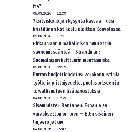
itä”
05.08.2026
12:09
|
Yksityiskoulujen kysyntä kasvaa – uusi
kristillinen kotikoulu aloittaa Kouvolassa
05.08.2026
11:01
|
Pirkanmaan uimahalleissa muutettiin
saunomissääntöä – Strandman:
Suomalaisen kulttuurin muuttamista
05.08.2026
09:19
|
Purran budjettiehdotus: verokannustimia
työlle ja yrittäjyydelle, puolustukseen ja
turvallisuuteen lisäpanostuksia
04.08.2026
17:59
|
Sisäministeri Rantanen: Espanja sai
varauksettoman tuen — EU:n sisäinen
linjaero jatkuu
04.08.2026
15:42
|