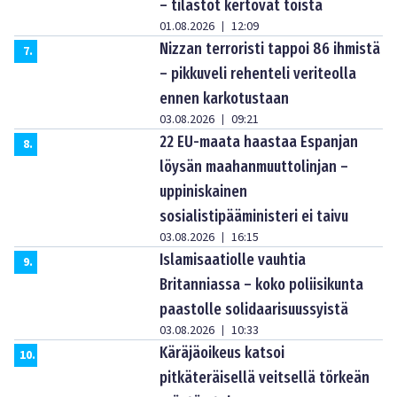
– tilastot kertovat toista
01.08.2026
12:09
|
Nizzan terroristi tappoi 86 ihmistä
7
.
– pikkuveli rehenteli veriteolla
ennen karkotustaan
03.08.2026
09:21
|
22 EU-maata haastaa Espanjan
8
.
löysän maahanmuuttolinjan –
uppiniskainen
sosialistipääministeri ei taivu
03.08.2026
16:15
|
Islamisaatiolle vauhtia
9
.
Britanniassa – koko poliisikunta
paastolle solidaarisuussyistä
03.08.2026
10:33
|
Käräjäoikeus katsoi
10
.
pitkäteräisellä veitsellä törkeän