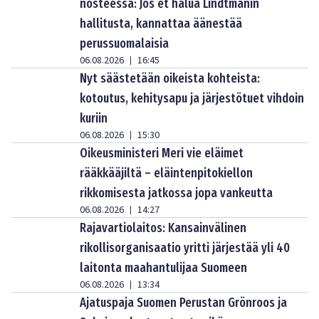
nosteessa: Jos et halua Lindtmanin
hallitusta, kannattaa äänestää
perussuomalaisia
06.08.2026
16:45
|
Nyt säästetään oikeista kohteista:
kotoutus, kehitysapu ja järjestötuet vihdoin
kuriin
06.08.2026
15:30
|
Oikeusministeri Meri vie eläimet
rääkkääjiltä – eläintenpitokiellon
rikkomisesta jatkossa jopa vankeutta
06.08.2026
14:27
|
Rajavartiolaitos: Kansainvälinen
rikollisorganisaatio yritti järjestää yli 40
laitonta maahantulijaa Suomeen
06.08.2026
13:34
|
Ajatuspaja Suomen Perustan Grönroos ja