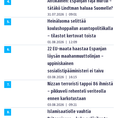
Antikainen: Espanjan raja murtui –
4
.
tätäkö Lindtman haluaa Suomelle?
31.07.2026
09:01
|
Heinäluoma selittää
5
.
koulushoppailun asuntopolitiikalla
– tilastot kertovat toista
01.08.2026
12:09
|
22 EU-maata haastaa Espanjan
6
.
löysän maahanmuuttolinjan –
uppiniskainen
sosialistipääministeri ei taivu
03.08.2026
16:15
|
Nizzan terroristi tappoi 86 ihmistä
7
.
– pikkuveli rehenteli veriteolla
ennen karkotustaan
03.08.2026
09:21
|
Islamisaatiolle vauhtia
8
.