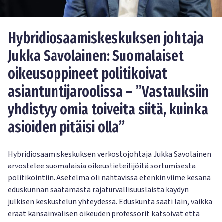
Hybridiosaamiskeskuksen johtaja
Jukka Savolainen: Suomalaiset
oikeusoppineet politikoivat
asiantuntijaroolissa – ”Vastauksiin
yhdistyy omia toiveita siitä, kuinka
asioiden pitäisi olla”
Hybridiosaamiskeskuksen verkostojohtaja Jukka Savolainen
arvostelee suomalaisia oikeustieteilijöitä sortumisesta
politikointiin. Asetelma oli nähtävissä etenkin viime kesänä
eduskunnan säätämästä rajaturvallisuuslaista käydyn
julkisen keskustelun yhteydessä. Eduskunta sääti lain, vaikka
eräät kansainvälisen oikeuden professorit katsoivat että