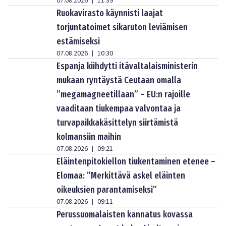
07.08.2026
11:39
|
Ruokavirasto käynnisti laajat
torjuntatoimet sikaruton leviämisen
estämiseksi
07.08.2026
10:30
|
Espanja kiihdytti itävaltalaisministerin
mukaan ryntäystä Ceutaan omalla
”megamagneetillaan” – EU:n rajoille
vaaditaan tiukempaa valvontaa ja
turvapaikkakäsittelyn siirtämistä
kolmansiin maihin
07.08.2026
09:21
|
Eläintenpitokiellon tiukentaminen etenee –
Elomaa: ”Merkittävä askel eläinten
oikeuksien parantamiseksi”
07.08.2026
09:11
|
Perussuomalaisten kannatus kovassa