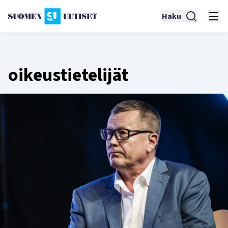
Haku
oikeustietelijät