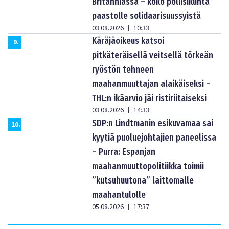
Britanniassa – koko poliisikunta
paastolle solidaarisuussyistä
03.08.2026
10:33
|
Käräjäoikeus katsoi
9
.
pitkäteräisellä veitsellä törkeän
ryöstön tehneen
maahanmuuttajan alaikäiseksi –
THL:n ikäarvio jäi ristiriitaiseksi
03.08.2026
14:33
|
SDP:n Lindtmanin esikuvamaa sai
10
.
kyytiä puoluejohtajien paneelissa
– Purra: Espanjan
maahanmuuttopolitiikka toimii
”kutsuhuutona” laittomalle
maahantulolle
05.08.2026
17:37
|