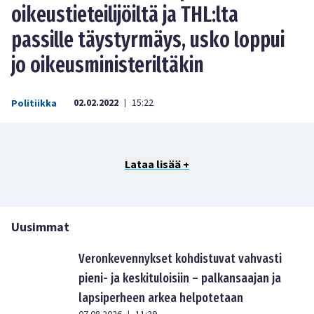
oikeustieteilijöiltä ja THL:lta
passille täystyrmäys, usko loppui
jo oikeusministeriltäkin
02.02.2022
15:22
Politiikka
|
Lataa lisää +
Uusimmat
Veronkevennykset kohdistuvat vahvasti
pieni- ja keskituloisiin – palkansaajan ja
lapsiperheen arkea helpotetaan