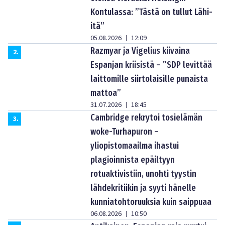
Kontulassa: ”Tästä on tullut Lähi-
itä”
05.08.2026
12:09
|
Razmyar ja Vigelius kiivaina
2
.
Espanjan kriisistä – ”SDP levittää
laittomille siirtolaisille punaista
mattoa”
31.07.2026
18:45
|
Cambridge rekrytoi tosielämän
3
.
woke-Turhapuron –
yliopistomaailma ihastui
plagioinnista epäiltyyn
rotuaktivistiin, unohti tyystin
lähdekritiikin ja syyti hänelle
kunniatohtoruuksia kuin saippuaa
06.08.2026
10:50
|