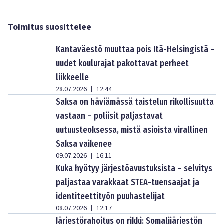
Toimitus suosittelee
Kantaväestö muuttaa pois Itä-Helsingistä –
uudet koulurajat pakottavat perheet
liikkeelle
28.07.2026
12:44
|
Saksa on häviämässä taistelun rikollisuutta
vastaan – poliisit paljastavat
uutuusteoksessa, mistä asioista virallinen
Saksa vaikenee
09.07.2026
16:11
|
Kuka hyötyy järjestöavustuksista – selvitys
paljastaa varakkaat STEA-tuensaajat ja
identiteettityön puuhastelijat
08.07.2026
12:17
|
Järjestörahoitus on rikki: Somalijärjestön