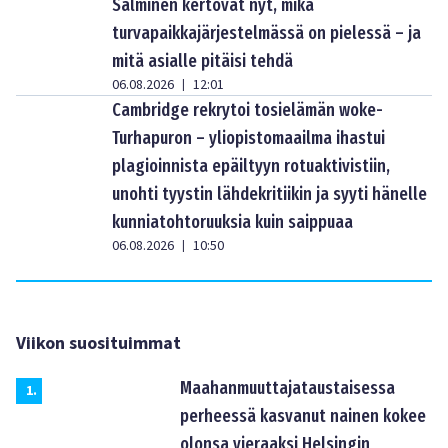
Salminen kertovat nyt, mikä
turvapaikkajärjestelmässä on pielessä – ja
mitä asialle pitäisi tehdä
06.08.2026
12:01
|
Cambridge rekrytoi tosielämän woke-
Turhapuron – yliopistomaailma ihastui
plagioinnista epäiltyyn rotuaktivistiin,
unohti tyystin lähdekritiikin ja syyti hänelle
kunniatohtoruuksia kuin saippuaa
06.08.2026
10:50
|
Viikon suosituimmat
Maahanmuuttajataustaisessa
1
.
perheessä kasvanut nainen kokee
olonsa vieraaksi Helsingin