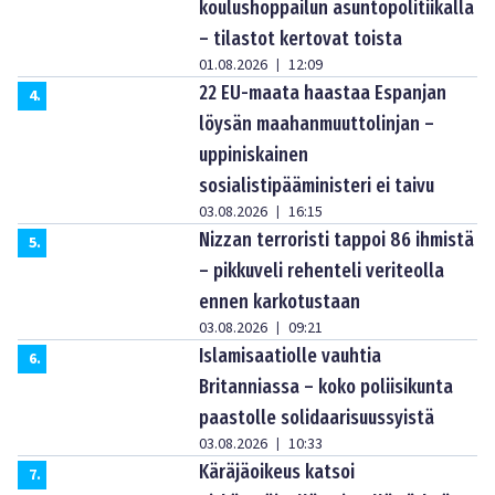
koulushoppailun asuntopolitiikalla
– tilastot kertovat toista
01.08.2026
12:09
|
22 EU-maata haastaa Espanjan
4
.
löysän maahanmuuttolinjan –
uppiniskainen
sosialistipääministeri ei taivu
03.08.2026
16:15
|
Nizzan terroristi tappoi 86 ihmistä
5
.
– pikkuveli rehenteli veriteolla
ennen karkotustaan
03.08.2026
09:21
|
Islamisaatiolle vauhtia
6
.
Britanniassa – koko poliisikunta
paastolle solidaarisuussyistä
03.08.2026
10:33
|
Käräjäoikeus katsoi
7
.