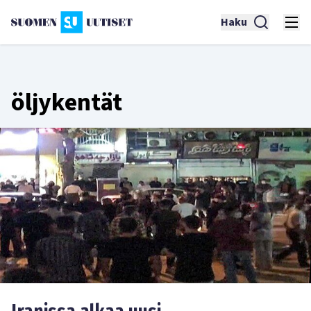
Haku
öljykentät