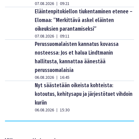
07.08.2026
09:21
|
Eläintenpitokiellon tiukentaminen etenee –
Elomaa: ”Merkittävä askel eläinten
oikeuksien parantamiseksi”
07.08.2026
09:11
|
Perussuomalaisten kannatus kovassa
nosteessa: Jos et halua Lindtmanin
hallitusta, kannattaa äänestää
perussuomalaisia
06.08.2026
16:45
|
Nyt säästetään oikeista kohteista:
kotoutus, kehitysapu ja järjestötuet vihdoin
kuriin
06.08.2026
15:30
|