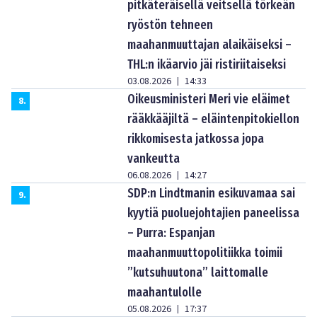
pitkäteräisellä veitsellä törkeän
ryöstön tehneen
maahanmuuttajan alaikäiseksi –
THL:n ikäarvio jäi ristiriitaiseksi
03.08.2026
14:33
|
Oikeusministeri Meri vie eläimet
8
.
rääkkääjiltä – eläintenpitokiellon
rikkomisesta jatkossa jopa
vankeutta
06.08.2026
14:27
|
SDP:n Lindtmanin esikuvamaa sai
9
.
kyytiä puoluejohtajien paneelissa
– Purra: Espanjan
maahanmuuttopolitiikka toimii
”kutsuhuutona” laittomalle
maahantulolle
05.08.2026
17:37
|