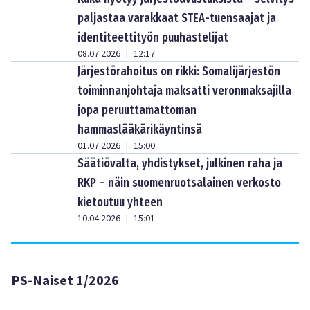
paljastaa varakkaat STEA-tuensaajat ja
identiteettityön puuhastelijat
08.07.2026
12:17
|
Järjestörahoitus on rikki: Somalijärjestön
toiminnanjohtaja maksatti veronmaksajilla
jopa peruuttamattoman
hammaslääkärikäyntinsä
01.07.2026
15:00
|
Säätiövalta, yhdistykset, julkinen raha ja
RKP – näin suomenruotsalainen verkosto
kietoutuu yhteen
10.04.2026
15:01
|
PS-Naiset 1/2026