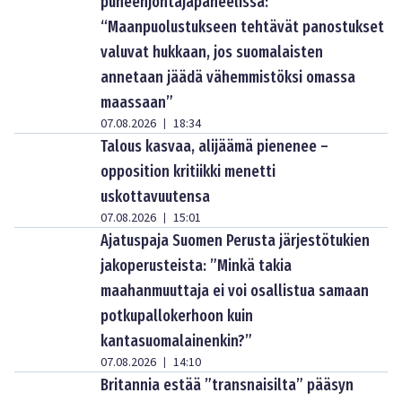
puheenjohtajapaneelissa:
“Maanpuolustukseen tehtävät panostukset
valuvat hukkaan, jos suomalaisten
annetaan jäädä vähemmistöksi omassa
maassaan”
07.08.2026
18:34
|
Talous kasvaa, alijäämä pienenee –
opposition kritiikki menetti
uskottavuutensa
07.08.2026
15:01
|
Ajatuspaja Suomen Perusta järjestötukien
jakoperusteista: ”Minkä takia
maahanmuuttaja ei voi osallistua samaan
potkupallokerhoon kuin
kantasuomalainenkin?”
07.08.2026
14:10
|
Britannia estää ”transnaisilta” pääsyn