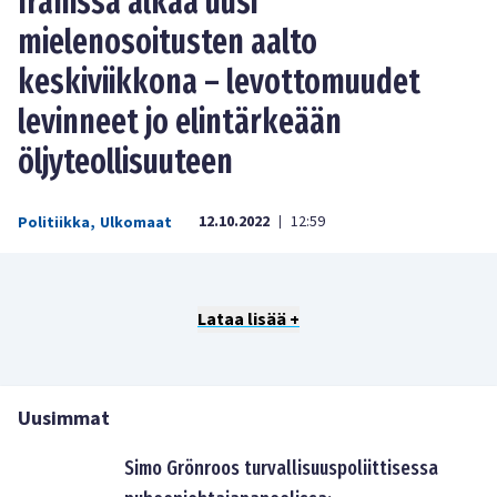
Iranissa alkaa uusi
mielenosoitusten aalto
keskiviikkona – levottomuudet
levinneet jo elintärkeään
öljyteollisuuteen
12.10.2022
12:59
Politiikka
,
Ulkomaat
|
Lataa lisää +
Uusimmat
Simo Grönroos turvallisuuspoliittisessa