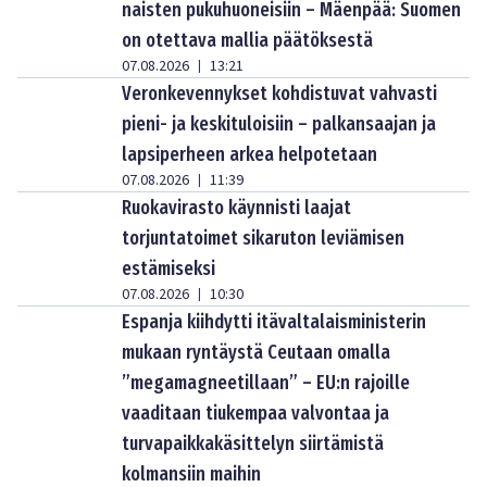
naisten pukuhuoneisiin – Mäenpää: Suomen
on otettava mallia päätöksestä
07.08.2026
13:21
|
Veronkevennykset kohdistuvat vahvasti
pieni- ja keskituloisiin – palkansaajan ja
lapsiperheen arkea helpotetaan
07.08.2026
11:39
|
Ruokavirasto käynnisti laajat
torjuntatoimet sikaruton leviämisen
estämiseksi
07.08.2026
10:30
|
Espanja kiihdytti itävaltalaisministerin
mukaan ryntäystä Ceutaan omalla
”megamagneetillaan” – EU:n rajoille
vaaditaan tiukempaa valvontaa ja
turvapaikkakäsittelyn siirtämistä
kolmansiin maihin