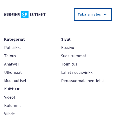
Takaisin ylös
Kategoriat
Sivut
Politiikka
Etusivu
Talous
Suosituimmat
Analyysi
Toimitus
Ulkomaat
Lähetä uutisvinkki
Muut uutiset
Perussuomalainen-lehti
Kulttuuri
Videot
Kolumnit
Viihde