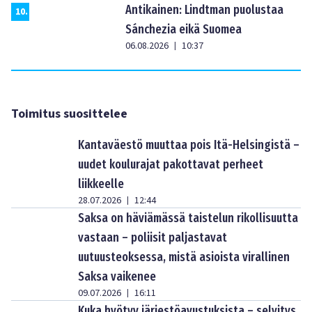
Antikainen: Lindtman puolustaa
10
.
Sánchezia eikä Suomea
06.08.2026
10:37
|
Toimitus suosittelee
Kantaväestö muuttaa pois Itä-Helsingistä –
uudet koulurajat pakottavat perheet
liikkeelle
28.07.2026
12:44
|
Saksa on häviämässä taistelun rikollisuutta
vastaan – poliisit paljastavat
uutuusteoksessa, mistä asioista virallinen
Saksa vaikenee
09.07.2026
16:11
|
Kuka hyötyy järjestöavustuksista – selvitys