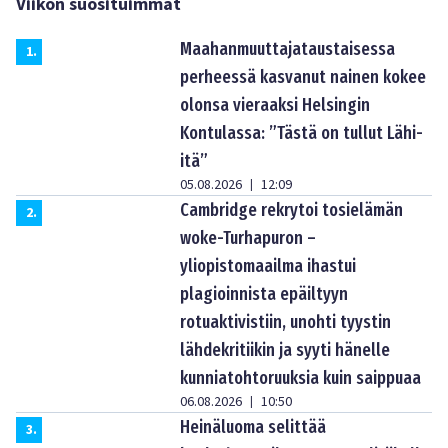
Viikon suosituimmat
Maahanmuuttajataustaisessa
1
.
perheessä kasvanut nainen kokee
olonsa vieraaksi Helsingin
Kontulassa: ”Tästä on tullut Lähi-
itä”
05.08.2026
12:09
|
Cambridge rekrytoi tosielämän
2
.
woke-Turhapuron –
yliopistomaailma ihastui
plagioinnista epäiltyyn
rotuaktivistiin, unohti tyystin
lähdekritiikin ja syyti hänelle
kunniatohtoruuksia kuin saippuaa
06.08.2026
10:50
|
Heinäluoma selittää
3
.