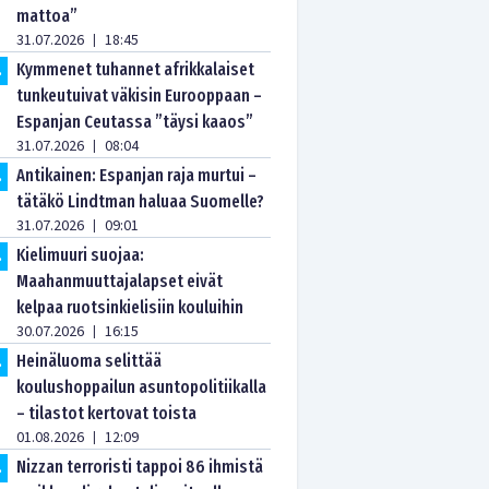
mattoa”
31.07.2026
18:45
|
Kymmenet tuhannet afrikkalaiset
.
tunkeutuivat väkisin Eurooppaan –
Espanjan Ceutassa ”täysi kaaos”
31.07.2026
08:04
|
Antikainen: Espanjan raja murtui –
.
tätäkö Lindtman haluaa Suomelle?
31.07.2026
09:01
|
Kielimuuri suojaa:
.
Maahanmuuttajalapset eivät
kelpaa ruotsinkielisiin kouluihin
30.07.2026
16:15
|
Heinäluoma selittää
.
koulushoppailun asuntopolitiikalla
– tilastot kertovat toista
01.08.2026
12:09
|
Nizzan terroristi tappoi 86 ihmistä
.