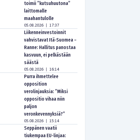
toimii ”kutsuhuutona”
laittomalle
maahantulolle
05.08.2026
17:37
|
Liikenneinvestoinnit
vahvistavat Itä-Suomea –
Ranne: Hallitus panostaa
kasvuun, ei pelkästään
säästä
05.08.2026
16:14
|
Purra ihmettelee
opposition
verolinjauksia: ”Miksi
oppositio vihaa niin
paljon
veronkevennyksiä?”
05.08.2026
15:14
|
Seppänen vaatii
tiukempaa EU-linjaa: