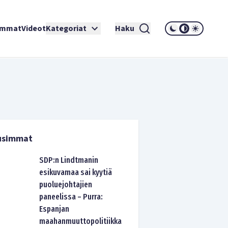
immat
Videot
Kategoriat
Haku
usimmat
SDP:n Lindtmanin
esikuvamaa sai kyytiä
puoluejohtajien
paneelissa – Purra:
Espanjan
maahanmuuttopolitiikka