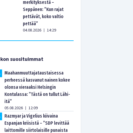
merkityksestä –
Seppänen: ”Kun rajat
pettävät, koko valtio
pettää”
04.08.2026
14:29
|
ikon suosituimmat
Maahanmuuttajataustaisessa
.
perheessä kasvanut nainen kokee
olonsa vieraaksi Helsingin
Kontulassa: ”Tästä on tullut Lähi-
itä”
05.08.2026
12:09
|
Razmyar ja Vigelius kiivaina
.
Espanjan kriisistä – ”SDP levittää
laittomille siirtolaisille punaista