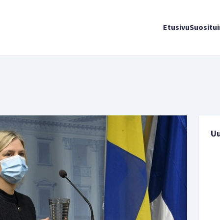
Etusivu
Suositu
U