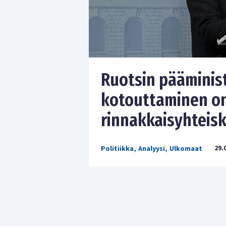
Ruotsin pääminis
kotouttaminen o
rinnakkaisyhteis
29.
Politiikka
,
Analyysi
,
Ulkomaat