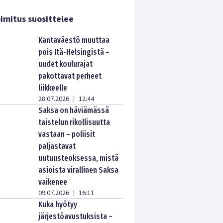
imitus suosittelee
Kantaväestö muuttaa
pois Itä-Helsingistä –
uudet koulurajat
pakottavat perheet
liikkeelle
28.07.2026
12:44
|
Saksa on häviämässä
taistelun rikollisuutta
vastaan – poliisit
paljastavat
uutuusteoksessa, mistä
asioista virallinen Saksa
vaikenee
09.07.2026
16:11
|
Kuka hyötyy
järjestöavustuksista –