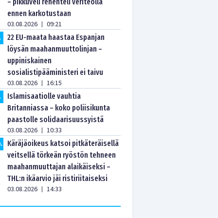
– pikkuveli rehenteli veriteolla
ennen karkotustaan
03.08.2026
09:21
|
22 EU-maata haastaa Espanjan
.
löysän maahanmuuttolinjan –
uppiniskainen
sosialistipääministeri ei taivu
03.08.2026
16:15
|
Islamisaatiolle vauhtia
.
Britanniassa – koko poliisikunta
paastolle solidaarisuussyistä
03.08.2026
10:33
|
Käräjäoikeus katsoi pitkäteräisellä
0
.
veitsellä törkeän ryöstön tehneen
maahanmuuttajan alaikäiseksi –
THL:n ikäarvio jäi ristiriitaiseksi
03.08.2026
14:33
|