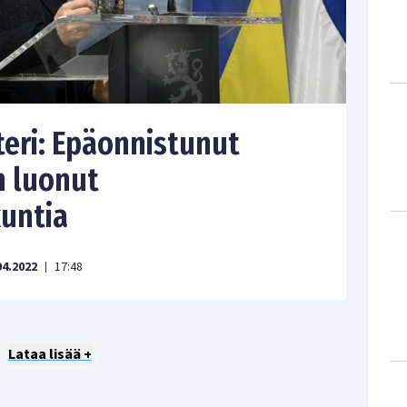
teri: Epäonnistunut
n luonut
kuntia
04.2022
17:48
|
Lataa lisää +