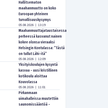
Hallitsematon
maahanmuutto on koko
Euroopan yhteinen
turvallisuuskysymys
05.08.2026
13:19
|
Maahanmuuttajataustaisessa
perheessä kasvanut nainen
kokee olonsa vieraaksi
Helsingin Kontulassa: ”Tästä
on tullut Lähi-itä”
05.08.2026
12:09
|
Yksityiskoulujen kysyntä
kasvaa – uusi kristillinen
kotikoulu aloittaa
Kouvolassa
05.08.2026
11:01
|
Pirkanmaan
uimahalleissa muutettiin
saunomissääntöä –