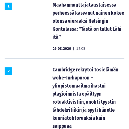
Maahanmuuttajataustaisessa
1
.
perheessä kasvanut nainen kokee
olonsa vieraaksi Helsingin
Kontulassa: ”Tästä on tullut Lähi-
itä”
05.08.2026
12:09
|
Cambridge rekrytoi tosielämän
2
.
woke-Turhapuron –
yliopistomaailma ihastui
plagioinnista epäiltyyn
rotuaktivistiin, unohti tyystin
lähdekritiikin ja syyti hänelle
kunniatohtoruuksia kuin
saippuaa