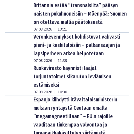
Britannia estää ”transnaisilta” pääsyn
naisten pukuhuoneisiin – Mäenpää: Suomen
on otettava mallia päätöksestä
07.08.2026
13:21
|
Veronkevennykset kohdistuvat vahvasti
pieni- ja keskituloisiin – palkansaajan ja
lapsiperheen arkea helpotetaan
07.08.2026
11:39
|
Ruokavirasto käynnisti laajat
torjuntatoimet sikaruton leviämisen
estämiseksi
07.08.2026
10:30
|
Espanja kiihdytti itävaltalaisministerin
mukaan ryntäystä Ceutaan omalla
”megamagneetillaan” – EU:n rajoille
vaaditaan tiukempaa valvontaa ja
turvapaikkakäsittelyn siirtämistä