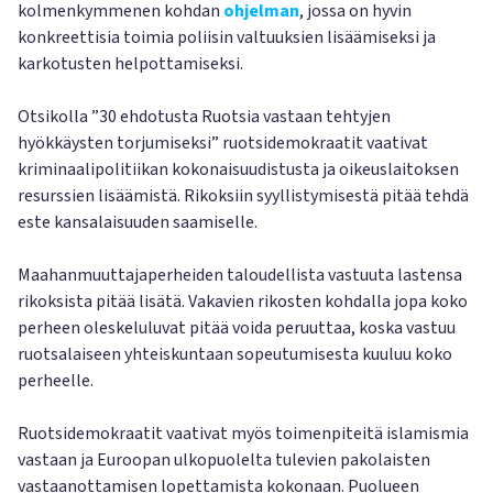
kolmenkymmenen kohdan
ohjelman
, jossa on hyvin
konkreettisia toimia poliisin valtuuksien lisäämiseksi ja
karkotusten helpottamiseksi.
Otsikolla ”30 ehdotusta Ruotsia vastaan tehtyjen
hyökkäysten torjumiseksi” ruotsidemokraatit vaativat
kriminaalipolitiikan kokonaisuudistusta ja oikeuslaitoksen
resurssien lisäämistä. Rikoksiin syyllistymisestä pitää tehdä
este kansalaisuuden saamiselle.
Maahanmuuttajaperheiden taloudellista vastuuta lastensa
rikoksista pitää lisätä. Vakavien rikosten kohdalla jopa koko
perheen oleskeluluvat pitää voida peruuttaa, koska vastuu
ruotsalaiseen yhteiskuntaan sopeutumisesta kuuluu koko
perheelle.
Ruotsidemokraatit vaativat myös toimenpiteitä islamismia
vastaan ja Euroopan ulkopuolelta tulevien pakolaisten
vastaanottamisen lopettamista kokonaan. Puolueen