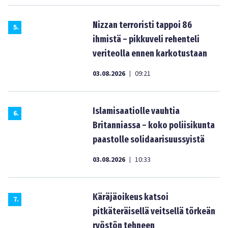
Nizzan terroristi tappoi 86
5
.
ihmistä – pikkuveli rehenteli
veriteolla ennen karkotustaan
03.08.2026
09:21
|
Islamisaatiolle vauhtia
6
.
Britanniassa – koko poliisikunta
paastolle solidaarisuussyistä
03.08.2026
10:33
|
Käräjäoikeus katsoi
7
.
pitkäteräisellä veitsellä törkeän
ryöstön tehneen