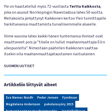
Yle on haastatellut myös 72-vuotiasta
Terttu Kaikkosta
,
joka on asunut Norrköpingin Navestadissa lähes 50 vuotta.
Mellakoista järkyttynyt Kaikkonen kertoo Ylen toimittajalle
harkitsevansa muuttamista turvallisemmalle alueelle.
Viime vuosina lähes kaikki hänen tuntemansa ihmiset ovat
muuttaneet pois ja ”tilalle on tullut maahanmuuttajia EU:n
ulkopuolelta”. Nimestään päätellen Kaikkonen saattaa
itsekin olla maahanmuuttajataustainen ruotsalainen.
SUOMEN UUTISET
Artikkeliin liittyvät aiheet
Eva Nemec Nordh
Peder Jensen
Fjordman
Magdalena Andersson
pakolaisvyöry 2015