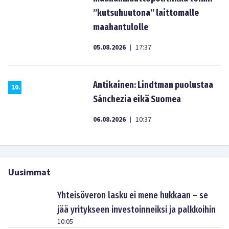
”kutsuhuutona” laittomalle
maahantulolle
05.08.2026
17:37
|
Antikainen: Lindtman puolustaa
10
.
Sánchezia eikä Suomea
06.08.2026
10:37
|
Uusimmat
Yhteisöveron lasku ei mene hukkaan – se
jää yritykseen investoinneiksi ja palkkoihin
10:05