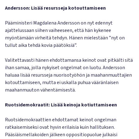
Andersson: Lisää resursseja kotouttamiseen
Pääministeri Magdalena Andersson on nyt edennyt
ajattelussaan siihen vaiheeseen, että hän kykenee
myöntämään virheitä tehdyn. Hänen mielestään ”nyt on
tullut aika tehdä kovia päätöksiä”.
Valitettavasti hänen ehdottamansa keinot ovat pitkälti sitä
ihan samaa, jolla nykyiset ongelmat on luotu. Andersson
haluaa lisää resursseja nuorisotyöhön ja maahanmuuttajien
kotouttamiseen, mutta ei uskalla puhua vääränlaisen
maahanmuuton vähentämisestä.
Ruotsidemokraatit: Lisää keinoja kotiuttamiseen
Ruotsidemokraattien ehdottamat keinot ongelman
ratkaisemiseksi ovat hyvin erilaisia kuin hallituksen.
Pääsiäismellakoiden jälkeen oppositiopuolue julkaisi