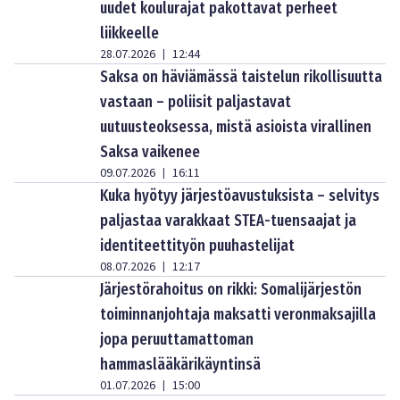
uudet koulurajat pakottavat perheet
liikkeelle
28.07.2026
12:44
|
Saksa on häviämässä taistelun rikollisuutta
vastaan – poliisit paljastavat
uutuusteoksessa, mistä asioista virallinen
Saksa vaikenee
09.07.2026
16:11
|
Kuka hyötyy järjestöavustuksista – selvitys
paljastaa varakkaat STEA-tuensaajat ja
identiteettityön puuhastelijat
08.07.2026
12:17
|
Järjestörahoitus on rikki: Somalijärjestön
toiminnanjohtaja maksatti veronmaksajilla
jopa peruuttamattoman
hammaslääkärikäyntinsä
01.07.2026
15:00
|