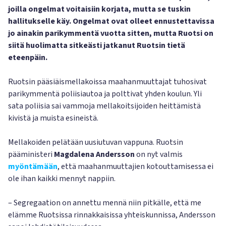
joilla ongelmat voitaisiin korjata, mutta se tuskin
hallitukselle käy. Ongelmat ovat olleet ennustettavissa
jo ainakin parikymmentä vuotta sitten, mutta Ruotsi on
siitä huolimatta sitkeästi jatkanut Ruotsin tietä
eteenpäin.
Ruotsin pääsiäismellakoissa maahanmuuttajat tuhosivat
parikymmentä poliisiautoa ja polttivat yhden koulun. Yli
sata poliisia sai vammoja mellakoitsijoiden heittämistä
kivistä ja muista esineistä.
Mellakoiden pelätään uusiutuvan vappuna. Ruotsin
pääministeri
Magdalena Andersson
on nyt valmis
myöntämään
, että maahanmuuttajien kotouttamisessa ei
ole ihan kaikki mennyt nappiin.
– Segregaation on annettu mennä niin pitkälle, että me
elämme Ruotsissa rinnakkaisissa yhteiskunnissa, Andersson