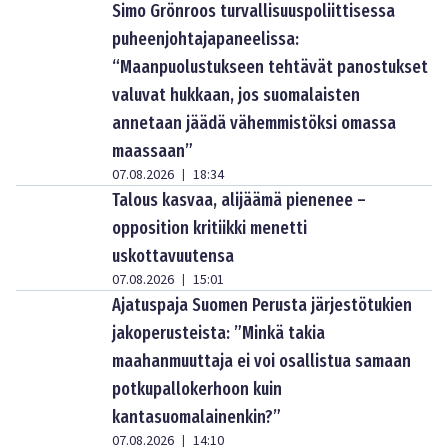
Simo Grönroos turvallisuuspoliittisessa
puheenjohtajapaneelissa:
“Maanpuolustukseen tehtävät panostukset
valuvat hukkaan, jos suomalaisten
annetaan jäädä vähemmistöksi omassa
maassaan”
07.08.2026
18:34
|
Talous kasvaa, alijäämä pienenee –
opposition kritiikki menetti
uskottavuutensa
07.08.2026
15:01
|
Ajatuspaja Suomen Perusta järjestötukien
jakoperusteista: ”Minkä takia
maahanmuuttaja ei voi osallistua samaan
potkupallokerhoon kuin
kantasuomalainenkin?”
07.08.2026
14:10
|