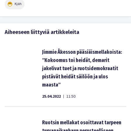
Kjäh
Aiheeseen liittyviä artikkeleita
Jimmie Åkesson pääsiäismellakoista:
”Kokoomus toi heidät, demarit
jakelivat tuet ja ruotsidemokraatit
pistävät heidät säilöön ja ulos
maasta”
25.04.2022
11:50
|
Ruotsin mellakat osoittavat tarpeen
turvapaikanhaun perusteelliseen