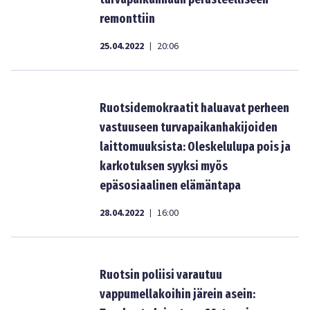
remonttiin
25.04.2022
20:06
|
Ruotsidemokraatit haluavat perheen
vastuuseen turvapaikanhakijoiden
laittomuuksista: Oleskelulupa pois ja
karkotuksen syyksi myös
epäsosiaalinen elämäntapa
28.04.2022
16:00
|
Ruotsin poliisi varautuu
vappumellakoihin järein asein: