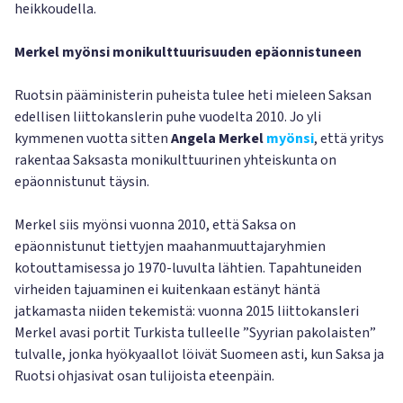
heikkoudella.
Merkel myönsi monikulttuurisuuden epäonnistuneen
Ruotsin pääministerin puheista tulee heti mieleen Saksan
edellisen liittokanslerin puhe vuodelta 2010. Jo yli
kymmenen vuotta sitten
Angela Merkel
myönsi
, että yritys
rakentaa Saksasta monikulttuurinen yhteiskunta on
epäonnistunut täysin.
Merkel siis myönsi vuonna 2010, että Saksa on
epäonnistunut tiettyjen maahanmuuttajaryhmien
kotouttamisessa jo 1970-luvulta lähtien. Tapahtuneiden
virheiden tajuaminen ei kuitenkaan estänyt häntä
jatkamasta niiden tekemistä: vuonna 2015 liittokansleri
Merkel avasi portit Turkista tulleelle ”Syyrian pakolaisten”
tulvalle, jonka hyökyaallot löivät Suomeen asti, kun Saksa ja
Ruotsi ohjasivat osan tulijoista eteenpäin.