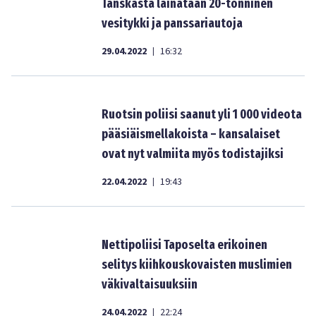
Tanskasta lainataan 20-tonninen
vesitykki ja panssariautoja
29.04.2022
16:32
|
Ruotsin poliisi saanut yli 1 000 videota
pääsiäismellakoista – kansalaiset
ovat nyt valmiita myös todistajiksi
22.04.2022
19:43
|
Nettipoliisi Taposelta erikoinen
selitys kiihkouskovaisten muslimien
väkivaltaisuuksiin
24.04.2022
22:24
|