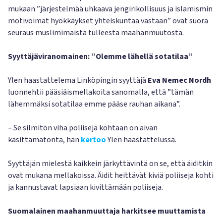
mukaan ”järjestelmää uhkaava jengirikollisuus ja islamismin
motivoimat hyökkäykset yhteiskuntaa vastaan” ovat suora
seuraus muslimimaista tulleesta maahanmuutosta.
Syyttäjäviranomainen: ”Olemme lähellä sotatilaa”
Ylen haastattelema Linköpingin syyttäjä
Eva Nemec Nordh
luonnehtii pääsiäismellakoita sanomalla, että ”tämän
lähemmäksi sotatilaa emme pääse rauhan aikana”.
– Se silmitön viha poliiseja kohtaan on aivan
käsittämätöntä, hän
kertoo
Ylen haastattelussa.
Syyttäjän mielestä kaikkein järkyttävintä on se, että äiditkin
ovat mukana mellakoissa. Äidit heittävät kiviä poliiseja kohti
ja kannustavat lapsiaan kivittämään poliiseja.
Suomalainen maahanmuuttaja harkitsee muuttamista