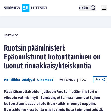
Haku
LEHTIKUVA
Ruotsin pääministeri:
Epäonnistunut kotouttaminen on
luonut rinnakkaisyhteiskuntia
Politiikka
Analyysi
Ulkomaat
Jaa
29.04.2022
17:48
|
Pääsiäismellakoiden jälkeen Ruotsin pääministeri on
vihdoin valmis myöntämään, että maahanmuuttajien
kotouttamisessa ei ole ihan kaikki mennyt nappiin.
Ruotsidemokraateilla olisi valmis lista toimenpiteistä,