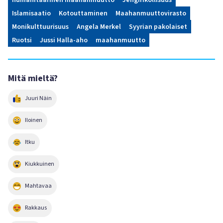
humanitaarinen maahanmuutto
Jengirikollisuus
Islamisaatio
Kotouttaminen
Maahanmuuttovirasto
Monikulttuurisuus
Angela Merkel
Syyrian pakolaiset
Ruotsi
Jussi Halla-aho
maahanmuutto
Mitä mieltä?
Juuri Näin
Iloinen
Itku
Kiukkuinen
Mahtavaa
Rakkaus