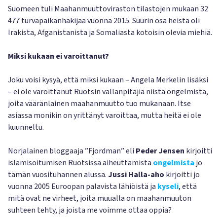
Suomeen tuli Maahanmuuttoviraston tilastojen mukaan 32
477 turvapaikanhakijaa vuonna 2015. Suurin osa heistä oli
Irakista, Afganistanista ja Somaliasta kotoisin olevia miehiä.
Miksi kukaan ei varoittanut?
Joku voisi kysyä, että miksi kukaan – Angela Merkelin lisäksi
– ei ole varoittanut Ruotsin vallanpitäjiä niistä ongelmista,
joita vääränlainen maahanmuutto tuo mukanaan. Itse
asiassa monikin on yrittänyt varoittaa, mutta heitä ei ole
kuunneltu.
Norjalainen bloggaaja ”Fjordman” eli
Peder Jensen
kirjoitti
islamisoitumisen Ruotsissa aiheuttamista
ongelmista
jo
tämän vuosituhannen alussa.
Jussi Halla-aho
kirjoitti jo
vuonna 2005 Euroopan palavista lähiöistä ja
kyseli
, että
mitä ovat ne virheet, joita muualla on maahanmuuton
suhteen tehty, ja joista me voimme ottaa oppia?