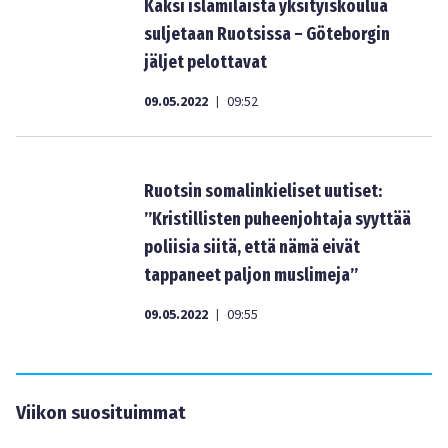
Kaksi islamilaista yksityiskoulua
suljetaan Ruotsissa – Göteborgin
jäljet pelottavat
09.05.2022
09:52
|
Ruotsin somalinkieliset uutiset:
”Kristillisten puheenjohtaja syyttää
poliisia siitä, että nämä eivät
tappaneet paljon muslimeja”
09.05.2022
09:55
|
Viikon suosituimmat