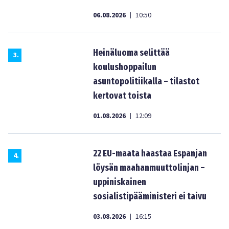
06.08.2026
10:50
|
Heinäluoma selittää
3
.
koulushoppailun
asuntopolitiikalla – tilastot
kertovat toista
01.08.2026
12:09
|
22 EU-maata haastaa Espanjan
4
.
löysän maahanmuuttolinjan –
uppiniskainen
sosialistipääministeri ei taivu
03.08.2026
16:15
|