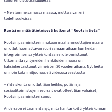
sanoi lehdistötilaisuudessa.
– Me elämme samassa maassa, mutta aivan eri
todellisuuksissa.
Ruotsi on määrätietoisesti kulkenut ”Ruotsin tietä”
Ruotsin pääministerin mukaan maahanmuuttajien määrä
on ollut huomattavan suuri samaan aikaan kun heidän
integroimisensa yhteiskuntaan ei ole onnistunut.
Ulkomailla syntyneiden henkilöiden määrä on
kaksinkertaistunut viimeisten 20 vuoden aikana. Nyt heitä
on noin kaksi miljoonaa, eli viidesosa väestöstä.
– Yhteiskunta on ollut liian heikko, poliisin ja
sosiaalitoimistojen resurssit ovat olleet liian vähäiset,
Ruotsin pääministeri sanoi.
Andersson ei täsmentänyt, mitä hän tarkoitti yhteiskunnan