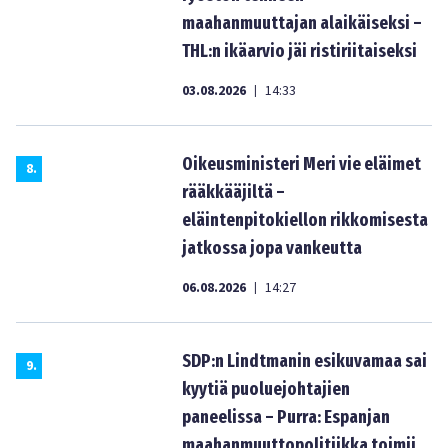
maahanmuuttajan alaikäiseksi –
THL:n ikäarvio jäi ristiriitaiseksi
03.08.2026
14:33
|
Oikeusministeri Meri vie eläimet
8
.
rääkkääjiltä –
eläintenpitokiellon rikkomisesta
jatkossa jopa vankeutta
06.08.2026
14:27
|
SDP:n Lindtmanin esikuvamaa sai
9
.
kyytiä puoluejohtajien
paneelissa – Purra: Espanjan
maahanmuuttopolitiikka toimii