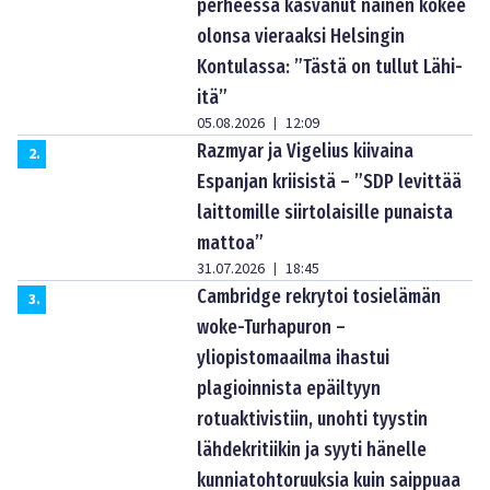
perheessä kasvanut nainen kokee
olonsa vieraaksi Helsingin
Kontulassa: ”Tästä on tullut Lähi-
itä”
05.08.2026
12:09
|
Razmyar ja Vigelius kiivaina
2
.
Espanjan kriisistä – ”SDP levittää
laittomille siirtolaisille punaista
mattoa”
31.07.2026
18:45
|
Cambridge rekrytoi tosielämän
3
.
woke-Turhapuron –
yliopistomaailma ihastui
plagioinnista epäiltyyn
rotuaktivistiin, unohti tyystin
lähdekritiikin ja syyti hänelle
kunniatohtoruuksia kuin saippuaa