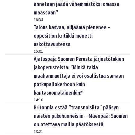
annetaan jäädä vähemmistöksi omassa
maassaan”
18:34
Talous kasvaa, alijäämä pienenee –
opposition kritiikki menetti
uskottavuutensa
15:01
Ajatuspaja Suomen Perusta järjestötukien
jakoperusteista: ”Minkä takia
maahanmuuttaja ei voi osallistua samaan
potkupallokerhoon kuin
kantasuomalainenkin?”
14:10
Britannia estää ”transnaisilta” pääsyn
naisten pukuhuoneisiin – Mäenpää: Suomen
on otettava mallia päätöksestä
13:21