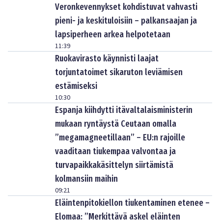
Veronkevennykset kohdistuvat vahvasti
pieni- ja keskituloisiin – palkansaajan ja
lapsiperheen arkea helpotetaan
11:39
Ruokavirasto käynnisti laajat
torjuntatoimet sikaruton leviämisen
estämiseksi
10:30
Espanja kiihdytti itävaltalaisministerin
mukaan ryntäystä Ceutaan omalla
”megamagneetillaan” – EU:n rajoille
vaaditaan tiukempaa valvontaa ja
turvapaikkakäsittelyn siirtämistä
kolmansiin maihin
09:21
Eläintenpitokiellon tiukentaminen etenee –
Elomaa: ”Merkittävä askel eläinten