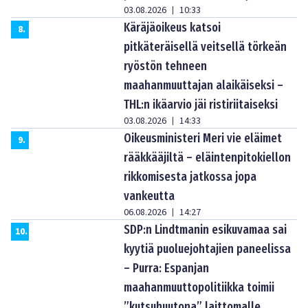
03.08.2026
10:33
|
Käräjäoikeus katsoi
8
.
pitkäteräisellä veitsellä törkeän
ryöstön tehneen
maahanmuuttajan alaikäiseksi –
THL:n ikäarvio jäi ristiriitaiseksi
03.08.2026
14:33
|
Oikeusministeri Meri vie eläimet
9
.
rääkkääjiltä – eläintenpitokiellon
rikkomisesta jatkossa jopa
vankeutta
06.08.2026
14:27
|
SDP:n Lindtmanin esikuvamaa sai
10
.
kyytiä puoluejohtajien paneelissa
– Purra: Espanjan
maahanmuuttopolitiikka toimii
”kutsuhuutona” laittomalle