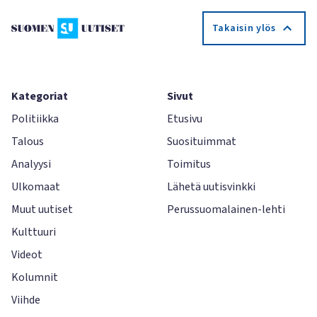
Takaisin ylös
Kategoriat
Sivut
Politiikka
Etusivu
Talous
Suosituimmat
Analyysi
Toimitus
Ulkomaat
Lähetä uutisvinkki
Muut uutiset
Perussuomalainen-lehti
Kulttuuri
Videot
Kolumnit
Viihde