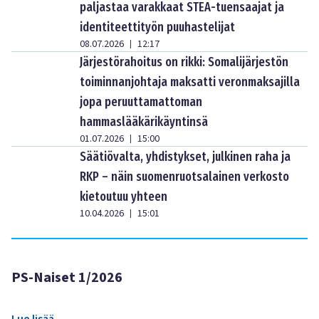
paljastaa varakkaat STEA-tuensaajat ja
identiteettityön puuhastelijat
08.07.2026
12:17
|
Järjestörahoitus on rikki: Somalijärjestön
toiminnanjohtaja maksatti veronmaksajilla
jopa peruuttamattoman
hammaslääkärikäyntinsä
01.07.2026
15:00
|
Säätiövalta, yhdistykset, julkinen raha ja
RKP – näin suomenruotsalainen verkosto
kietoutuu yhteen
10.04.2026
15:01
|
PS-Naiset 1/2026
Lue lisää