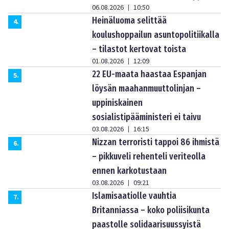
06.08.2026
10:50
|
Heinäluoma selittää
4
.
koulushoppailun asuntopolitiikalla
– tilastot kertovat toista
01.08.2026
12:09
|
22 EU-maata haastaa Espanjan
5
.
löysän maahanmuuttolinjan –
uppiniskainen
sosialistipääministeri ei taivu
03.08.2026
16:15
|
Nizzan terroristi tappoi 86 ihmistä
6
.
– pikkuveli rehenteli veriteolla
ennen karkotustaan
03.08.2026
09:21
|
Islamisaatiolle vauhtia
7
.
Britanniassa – koko poliisikunta
paastolle solidaarisuussyistä