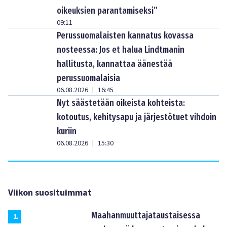
oikeuksien parantamiseksi”
09:11
Perussuomalaisten kannatus kovassa
nosteessa: Jos et halua Lindtmanin
hallitusta, kannattaa äänestää
perussuomalaisia
06.08.2026
16:45
|
Nyt säästetään oikeista kohteista:
kotoutus, kehitysapu ja järjestötuet vihdoin
kuriin
06.08.2026
15:30
|
Viikon suosituimmat
Maahanmuuttajataustaisessa
1
.