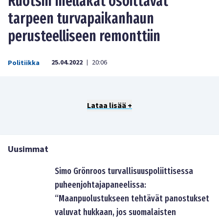
Ruotsin mellakat osoittavat
tarpeen turvapaikanhaun
perusteelliseen remonttiin
25.04.2022
20:06
Politiikka
|
Lataa lisää +
Uusimmat
Simo Grönroos turvallisuuspoliittisessa
puheenjohtajapaneelissa:
“Maanpuolustukseen tehtävät panostukset
valuvat hukkaan, jos suomalaisten