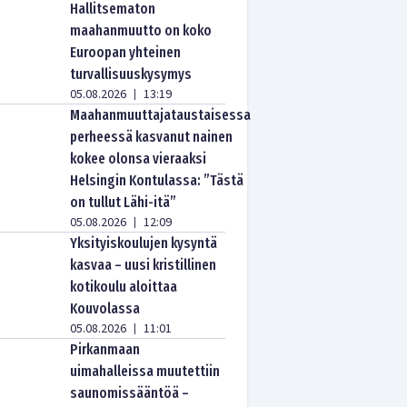
Hallitsematon
maahanmuutto on koko
Euroopan yhteinen
turvallisuuskysymys
05.08.2026
13:19
|
Maahanmuuttajataustaisessa
perheessä kasvanut nainen
kokee olonsa vieraaksi
Helsingin Kontulassa: ”Tästä
on tullut Lähi-itä”
05.08.2026
12:09
|
Yksityiskoulujen kysyntä
kasvaa – uusi kristillinen
kotikoulu aloittaa
Kouvolassa
05.08.2026
11:01
|
Pirkanmaan
uimahalleissa muutettiin
saunomissääntöä –