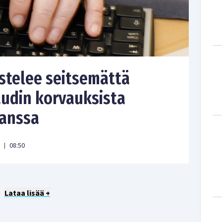
stelee seitsemättä
udin korvauksista
kanssa
08:50
|
Lataa lisää +