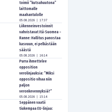
toimii ”kutsuhuutona”
laittomalle
maahantulolle
05.08.2026
17:37
|
Liikenneinvestoinnit
vahvistavat Itä-Suomea –
Ranne: Hallitus panostaa
kasvuun, ei pelkästään
säästä
05.08.2026
16:14
|
Purra ihmettelee
opposition
verolinjauksia: ”Miksi
oppositio vihaa niin
paljon
veronkevennyksiä?”
05.08.2026
15:14
|
Seppänen vaatii
tiukempaa EU-linjaa: