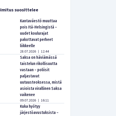
imitus suosittelee
Kantaväestö muuttaa
pois Itä-Helsingistä –
uudet koulurajat
pakottavat perheet
liikkeelle
28.07.2026
12:44
|
Saksa on häviämässä
taistelun rikollisuutta
vastaan – poliisit
paljastavat
uutuusteoksessa, mistä
asioista virallinen Saksa
vaikenee
09.07.2026
16:11
|
Kuka hyötyy
järjestöavustuksista –