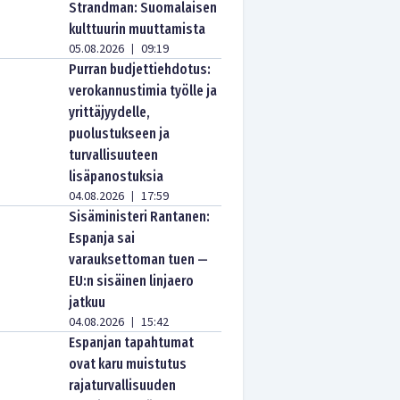
Strandman: Suomalaisen
kulttuurin muuttamista
05.08.2026
09:19
|
Purran budjettiehdotus:
verokannustimia työlle ja
yrittäjyydelle,
puolustukseen ja
turvallisuuteen
lisäpanostuksia
04.08.2026
17:59
|
Sisäministeri Rantanen:
Espanja sai
varauksettoman tuen —
EU:n sisäinen linjaero
jatkuu
04.08.2026
15:42
|
Espanjan tapahtumat
ovat karu muistutus
rajaturvallisuuden