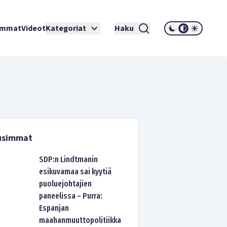
immat
Videot
Kategoriat
Haku
usimmat
SDP:n Lindtmanin
esikuvamaa sai kyytiä
puoluejohtajien
paneelissa – Purra:
Espanjan
maahanmuuttopolitiikka