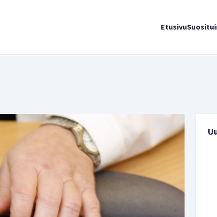
Etusivu
Suositu
U