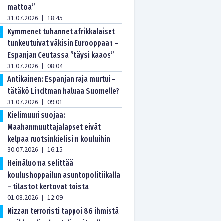
mattoa”
31.07.2026
18:45
|
Kymmenet tuhannet afrikkalaiset
.
tunkeutuivat väkisin Eurooppaan –
Espanjan Ceutassa ”täysi kaaos”
31.07.2026
08:04
|
Antikainen: Espanjan raja murtui –
.
tätäkö Lindtman haluaa Suomelle?
31.07.2026
09:01
|
Kielimuuri suojaa:
.
Maahanmuuttajalapset eivät
kelpaa ruotsinkielisiin kouluihin
30.07.2026
16:15
|
Heinäluoma selittää
.
koulushoppailun asuntopolitiikalla
– tilastot kertovat toista
01.08.2026
12:09
|
Nizzan terroristi tappoi 86 ihmistä
.