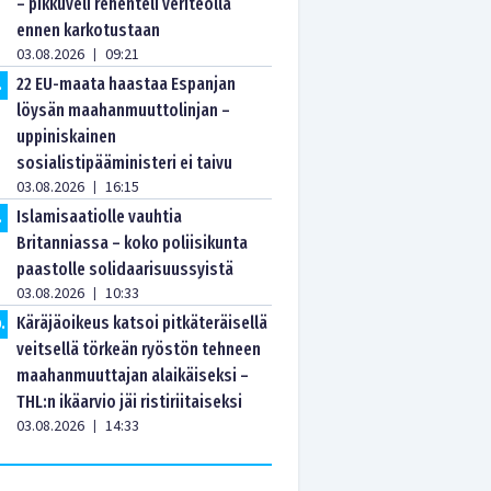
– pikkuveli rehenteli veriteolla
ennen karkotustaan
03.08.2026
09:21
|
22 EU-maata haastaa Espanjan
.
löysän maahanmuuttolinjan –
uppiniskainen
sosialistipääministeri ei taivu
03.08.2026
16:15
|
Islamisaatiolle vauhtia
.
Britanniassa – koko poliisikunta
paastolle solidaarisuussyistä
03.08.2026
10:33
|
Käräjäoikeus katsoi pitkäteräisellä
0
.
veitsellä törkeän ryöstön tehneen
maahanmuuttajan alaikäiseksi –
THL:n ikäarvio jäi ristiriitaiseksi
03.08.2026
14:33
|