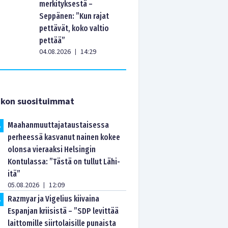
merkityksestä –
Seppänen: ”Kun rajat
pettävät, koko valtio
pettää”
04.08.2026
14:29
|
ikon suosituimmat
Maahanmuuttajataustaisessa
.
perheessä kasvanut nainen kokee
olonsa vieraaksi Helsingin
Kontulassa: ”Tästä on tullut Lähi-
itä”
05.08.2026
12:09
|
Razmyar ja Vigelius kiivaina
.
Espanjan kriisistä – ”SDP levittää
laittomille siirtolaisille punaista