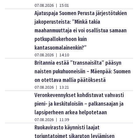
07.08.2026
15:01
|
Ajatuspaja Suomen Perusta järjestötukien
jakoperusteista: ”Minkä takia
maahanmuuttaja ei voi osallistua samaan
potkupallokerhoon kuin
kantasuomalainenkin?”
07.08.2026
14:10
|
Britannia estää ”transnaisilta” pääsyn
naisten pukuhuoneisiin – Mäenpää: Suomen
on otettava mallia päätöksestä
07.08.2026
13:21
|
Veronkevennykset kohdistuvat vahvasti
pieni- ja keskituloisiin – palkansaajan ja
lapsiperheen arkea helpotetaan
07.08.2026
11:39
|
Ruokavirasto käynnisti laajat
torjuntatoimet sikaruton leviämisen