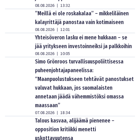
08.08.2026
13:32
|
”Meillä ei ole roskakalaa” – mikkeliläinen
kalayrittäjä panostaa vain kotimaiseen
08.08.2026
12:01
|
Yhteisöveron lasku ei mene hukkaan – se
jää yritykseen investoinneiksi ja palkkoihin
08.08.2026
10:05
|
Simo Grönroos turvallisuuspoliittisessa
puheenjohtajapaneelissa:
“Maanpuolustukseen tehtävät panostukset
valuvat hukkaan, jos suomalaisten
annetaan jäädä vähemmistöksi omassa
maassaan”
07.08.2026
18:34
|
Talous kasvaa, alijäämä pienenee –
opposition kritiikki menetti
uskottavuutensa