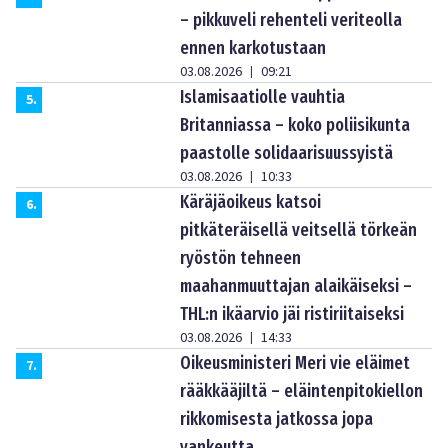
– pikkuveli rehenteli veriteolla
ennen karkotustaan
03.08.2026
09:21
|
Islamisaatiolle vauhtia
5
.
Britanniassa – koko poliisikunta
paastolle solidaarisuussyistä
03.08.2026
10:33
|
Käräjäoikeus katsoi
6
.
pitkäteräisellä veitsellä törkeän
ryöstön tehneen
maahanmuuttajan alaikäiseksi –
THL:n ikäarvio jäi ristiriitaiseksi
03.08.2026
14:33
|
Oikeusministeri Meri vie eläimet
7
.
rääkkääjiltä – eläintenpitokiellon
rikkomisesta jatkossa jopa
vankeutta