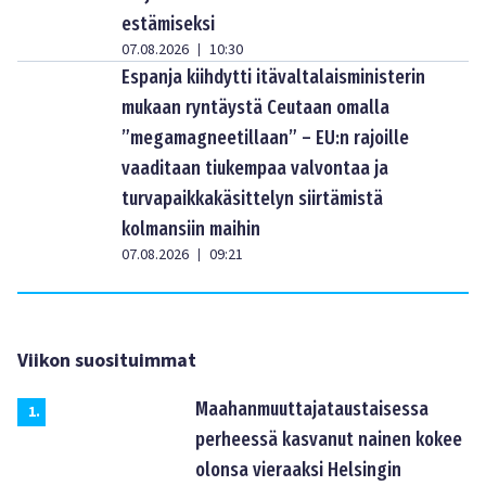
estämiseksi
07.08.2026
10:30
|
Espanja kiihdytti itävaltalaisministerin
mukaan ryntäystä Ceutaan omalla
”megamagneetillaan” – EU:n rajoille
vaaditaan tiukempaa valvontaa ja
turvapaikkakäsittelyn siirtämistä
kolmansiin maihin
07.08.2026
09:21
|
Viikon suosituimmat
Maahanmuuttajataustaisessa
1
.
perheessä kasvanut nainen kokee
olonsa vieraaksi Helsingin