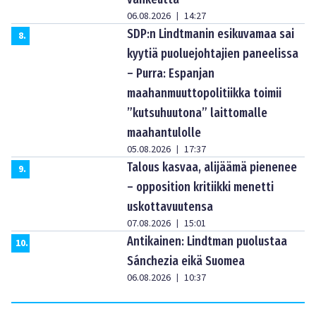
06.08.2026
14:27
|
SDP:n Lindtmanin esikuvamaa sai
8
.
kyytiä puoluejohtajien paneelissa
– Purra: Espanjan
maahanmuuttopolitiikka toimii
”kutsuhuutona” laittomalle
maahantulolle
05.08.2026
17:37
|
Talous kasvaa, alijäämä pienenee
9
.
– opposition kritiikki menetti
uskottavuutensa
07.08.2026
15:01
|
Antikainen: Lindtman puolustaa
10
.
Sánchezia eikä Suomea
06.08.2026
10:37
|