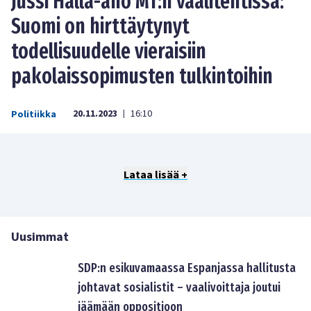
Jussi Halla-aho MT:n vaalitentissä:
Suomi on hirttäytynyt
todellisuudelle vieraisiin
pakolaissopimusten tulkintoihin
20.11.2023
16:10
Politiikka
|
Lataa lisää +
Uusimmat
SDP:n esikuvamaassa Espanjassa hallitusta
johtavat sosialistit – vaalivoittaja joutui
jäämään oppositioon