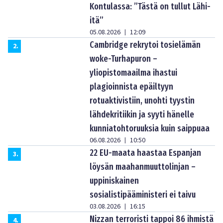
Kontulassa: ”Tästä on tullut Lähi-
itä”
05.08.2026
12:09
|
Cambridge rekrytoi tosielämän
2
.
woke-Turhapuron –
yliopistomaailma ihastui
plagioinnista epäiltyyn
rotuaktivistiin, unohti tyystin
lähdekritiikin ja syyti hänelle
kunniatohtoruuksia kuin saippuaa
06.08.2026
10:50
|
22 EU-maata haastaa Espanjan
3
.
löysän maahanmuuttolinjan –
uppiniskainen
sosialistipääministeri ei taivu
03.08.2026
16:15
|
Nizzan terroristi tappoi 86 ihmistä
4
.