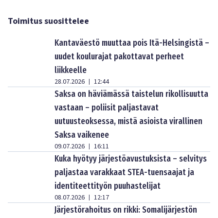
Toimitus suosittelee
Kantaväestö muuttaa pois Itä-Helsingistä –
uudet koulurajat pakottavat perheet
liikkeelle
28.07.2026
12:44
|
Saksa on häviämässä taistelun rikollisuutta
vastaan – poliisit paljastavat
uutuusteoksessa, mistä asioista virallinen
Saksa vaikenee
09.07.2026
16:11
|
Kuka hyötyy järjestöavustuksista – selvitys
paljastaa varakkaat STEA-tuensaajat ja
identiteettityön puuhastelijat
08.07.2026
12:17
|
Järjestörahoitus on rikki: Somalijärjestön