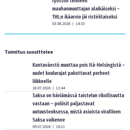
ryöstön tehneen
maahanmuuttajan alaikäiseksi –
THL:n ikäarvio jäi ristiriitaiseksi
03.08.2026
14:33
|
Toimitus suosittelee
Kantaväestö muuttaa pois Itä-Helsingistä –
uudet koulurajat pakottavat perheet
liikkeelle
28.07.2026
12:44
|
Saksa on häviämässä taistelun rikollisuutta
vastaan – poliisit paljastavat
uutuusteoksessa, mistä asioista virallinen
Saksa vaikenee
09.07.2026
16:11
|