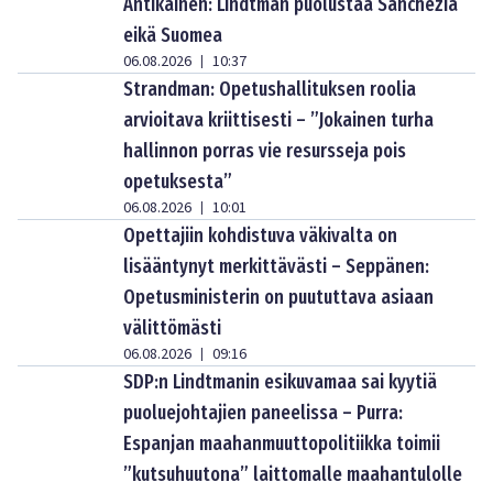
Antikainen: Lindtman puolustaa Sánchezia
eikä Suomea
06.08.2026
10:37
|
Strandman: Opetushallituksen roolia
arvioitava kriittisesti – ”Jokainen turha
hallinnon porras vie resursseja pois
opetuksesta”
06.08.2026
10:01
|
Opettajiin kohdistuva väkivalta on
lisääntynyt merkittävästi – Seppänen:
Opetusministerin on puututtava asiaan
välittömästi
06.08.2026
09:16
|
SDP:n Lindtmanin esikuvamaa sai kyytiä
puoluejohtajien paneelissa – Purra:
Espanjan maahanmuuttopolitiikka toimii
”kutsuhuutona” laittomalle maahantulolle