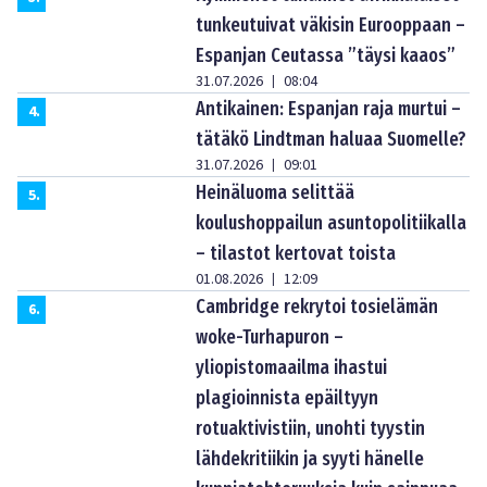
tunkeutuivat väkisin Eurooppaan –
Espanjan Ceutassa ”täysi kaaos”
31.07.2026
08:04
|
Antikainen: Espanjan raja murtui –
4
.
tätäkö Lindtman haluaa Suomelle?
31.07.2026
09:01
|
Heinäluoma selittää
5
.
koulushoppailun asuntopolitiikalla
– tilastot kertovat toista
01.08.2026
12:09
|
Cambridge rekrytoi tosielämän
6
.
woke-Turhapuron –
yliopistomaailma ihastui
plagioinnista epäiltyyn
rotuaktivistiin, unohti tyystin
lähdekritiikin ja syyti hänelle