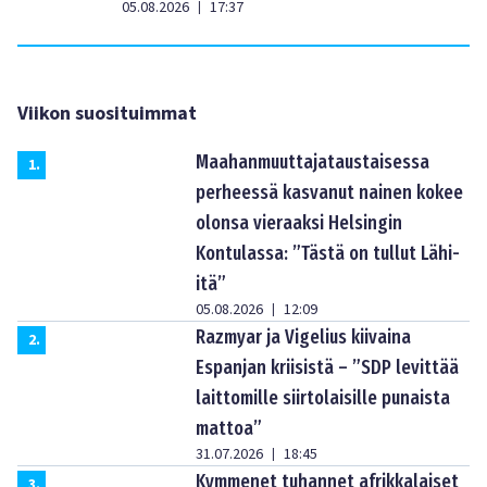
05.08.2026
17:37
|
Viikon suosituimmat
Maahanmuuttajataustaisessa
1
.
perheessä kasvanut nainen kokee
olonsa vieraaksi Helsingin
Kontulassa: ”Tästä on tullut Lähi-
itä”
05.08.2026
12:09
|
Razmyar ja Vigelius kiivaina
2
.
Espanjan kriisistä – ”SDP levittää
laittomille siirtolaisille punaista
mattoa”
31.07.2026
18:45
|
Kymmenet tuhannet afrikkalaiset
3
.