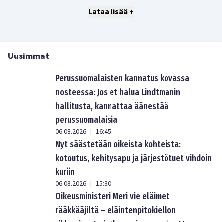
Lataa lisää +
Uusimmat
Perussuomalaisten kannatus kovassa
nosteessa: Jos et halua Lindtmanin
hallitusta, kannattaa äänestää
perussuomalaisia
06.08.2026
16:45
|
Nyt säästetään oikeista kohteista:
kotoutus, kehitysapu ja järjestötuet vihdoin
kuriin
06.08.2026
15:30
|
Oikeusministeri Meri vie eläimet
rääkkääjiltä – eläintenpitokiellon