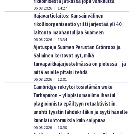
rikkomisesta jatkossa jopa vankeutta
06.08.2026
14:27
|
Rajavartiolaitos: Kansainvälinen
rikollisorganisaatio yritti järjestää yli 40
laitonta maahantulijaa Suomeen
06.08.2026
13:34
|
Ajatuspaja Suomen Perustan Grönroos ja
Salminen kertovat nyt, mikä
turvapaikkajärjestelmässä on pielessä – ja
mitä asialle pitäisi tehdä
06.08.2026
12:01
|
Cambridge rekrytoi tosielämän woke-
Turhapuron – yliopistomaailma ihastui
plagioinnista epäiltyyn rotuaktivistiin,
unohti tyystin lähdekritiikin ja syyti hänelle
kunniatohtoruuksia kuin saippuaa
06.08.2026
10:50
|