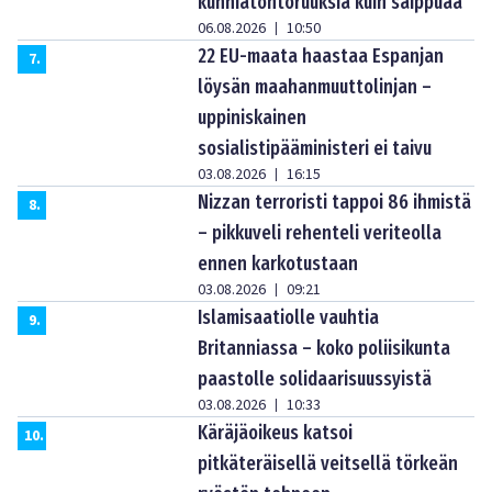
kunniatohtoruuksia kuin saippuaa
06.08.2026
10:50
|
22 EU-maata haastaa Espanjan
7
.
löysän maahanmuuttolinjan –
uppiniskainen
sosialistipääministeri ei taivu
03.08.2026
16:15
|
Nizzan terroristi tappoi 86 ihmistä
8
.
– pikkuveli rehenteli veriteolla
ennen karkotustaan
03.08.2026
09:21
|
Islamisaatiolle vauhtia
9
.
Britanniassa – koko poliisikunta
paastolle solidaarisuussyistä
03.08.2026
10:33
|
Käräjäoikeus katsoi
10
.
pitkäteräisellä veitsellä törkeän