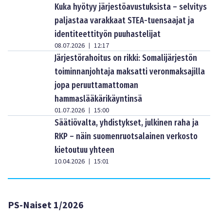
Kuka hyötyy järjestöavustuksista – selvitys
paljastaa varakkaat STEA-tuensaajat ja
identiteettityön puuhastelijat
08.07.2026
12:17
|
Järjestörahoitus on rikki: Somalijärjestön
toiminnanjohtaja maksatti veronmaksajilla
jopa peruuttamattoman
hammaslääkärikäyntinsä
01.07.2026
15:00
|
Säätiövalta, yhdistykset, julkinen raha ja
RKP – näin suomenruotsalainen verkosto
kietoutuu yhteen
10.04.2026
15:01
|
PS-Naiset 1/2026