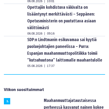
06.08.2026
10:01
|
Opettajiin kohdistuva väkivalta on
lisääntynyt merkittävästi – Seppänen:
Opetusministerin on puututtava asiaan
välittömästi
06.08.2026
09:16
|
SDP:n Lindtmanin esikuvamaa sai kyytiä
puoluejohtajien paneelissa – Purra:
Espanjan maahanmuuttopolitiikka toimii
”kutsuhuutona” laittomalle maahantulolle
05.08.2026
17:37
|
Viikon suosituimmat
Maahanmuuttajataustaisessa
1
.
perheessä kasvanut nainen kokee