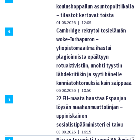
koulushoppailun asuntopolitiikalla
– tilastot kertovat toista
01.08.2026
12:09
|
Cambridge rekrytoi tosielämän
6
.
woke-Turhapuron –
yliopistomaailma ihastui
plagioinnista epäiltyyn
rotuaktivistiin, unohti tyystin
lähdekritiikin ja syyti hänelle
kunniatohtoruuksia kuin saippuaa
06.08.2026
10:50
|
22 EU-maata haastaa Espanjan
7
.
löysän maahanmuuttolinjan –
uppiniskainen
sosialistipääministeri ei taivu
03.08.2026
16:15
|
Nizzan terroristi tappoi 86 ihmistä