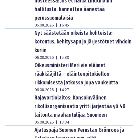
nosteessa: Jos et halua Lindtmanin
hallitusta, kannattaa äänestää
perussuomalaisia
06.08.2026
16:45
|
Nyt säästetään oikeista kohteista:
kotoutus, kehitysapu ja järjestötuet vihdoin
kuriin
06.08.2026
15:30
|
Oikeusministeri Meri vie eläimet
rääkkääjiltä – eläintenpitokiellon
rikkomisesta jatkossa jopa vankeutta
06.08.2026
14:27
|
Rajavartiolaitos: Kansainvälinen
rikollisorganisaatio yritti järjestää yli 40
laitonta maahantulijaa Suomeen
06.08.2026
13:34
|
Ajatuspaja Suomen Perustan Grönroos ja