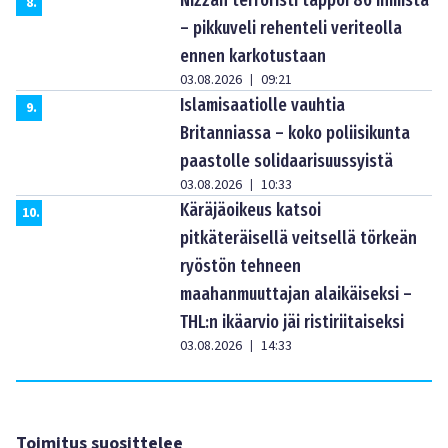
8
.
– pikkuveli rehenteli veriteolla
ennen karkotustaan
03.08.2026
09:21
|
Islamisaatiolle vauhtia
9
.
Britanniassa – koko poliisikunta
paastolle solidaarisuussyistä
03.08.2026
10:33
|
Käräjäoikeus katsoi
10
.
pitkäteräisellä veitsellä törkeän
ryöstön tehneen
maahanmuuttajan alaikäiseksi –
THL:n ikäarvio jäi ristiriitaiseksi
03.08.2026
14:33
|
Toimitus suosittelee