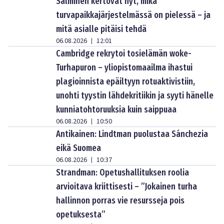
Salminen kertovat nyt, mikä
turvapaikkajärjestelmässä on pielessä – ja
mitä asialle pitäisi tehdä
06.08.2026
12:01
|
Cambridge rekrytoi tosielämän woke-
Turhapuron – yliopistomaailma ihastui
plagioinnista epäiltyyn rotuaktivistiin,
unohti tyystin lähdekritiikin ja syyti hänelle
kunniatohtoruuksia kuin saippuaa
06.08.2026
10:50
|
Antikainen: Lindtman puolustaa Sánchezia
eikä Suomea
06.08.2026
10:37
|
Strandman: Opetushallituksen roolia
arvioitava kriittisesti – ”Jokainen turha
hallinnon porras vie resursseja pois
opetuksesta”