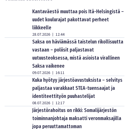
Kantaväestö muuttaa pois Itä-Helsingistä –
uudet koulurajat pakottavat perheet
liikkeelle
28.07.2026
12:44
|
Saksa on häviämässä taistelun rikollisuutta
vastaan – poliisit paljastavat
uutuusteoksessa, mistä asioista virallinen
Saksa vaikenee
09.07.2026
16:11
|
Kuka hyötyy järjestöavustuksista – selvitys
paljastaa varakkaat STEA-tuensaajat ja
identiteettityön puuhastelijat
08.07.2026
12:17
|
Järjestörahoitus on rikki: Somalijärjestön
toiminnanjohtaja maksatti veronmaksajilla
jopa peruuttamattoman