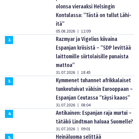
olonsa vieraaksi Helsingin
Kontulassa: ”Tästä on tullut Lähi-
itä”
05.08.2026
12:09
|
Razmyar ja Vigelius kiivaina
2
.
Espanjan kriisistä – ”SDP levittää
laittomille siirtolaisille punaista
mattoa”
31.07.2026
18:45
|
Kymmenet tuhannet afrikkalaiset
3
.
tunkeutuivat väkisin Eurooppaan –
Espanjan Ceutassa ”täysi kaaos”
31.07.2026
08:04
|
Antikainen: Espanjan raja murtui –
4
.
tätäkö Lindtman haluaa Suomelle?
31.07.2026
09:01
|
Heinäluoma selittää
5
.