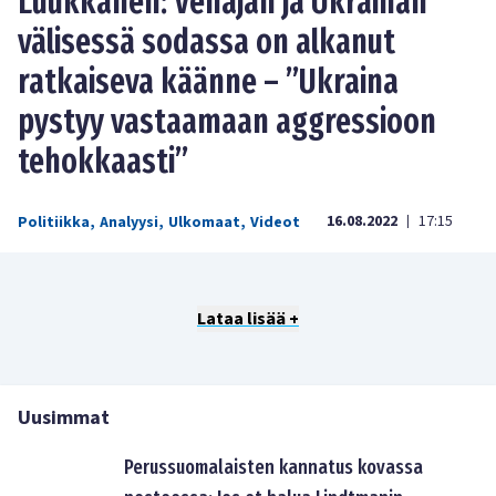
Luukkanen: Venäjän ja Ukrainan
välisessä sodassa on alkanut
ratkaiseva käänne – ”Ukraina
pystyy vastaamaan aggressioon
tehokkaasti”
16.08.2022
17:15
Politiikka
,
Analyysi
,
Ulkomaat
,
Videot
|
Lataa lisää +
Uusimmat
Perussuomalaisten kannatus kovassa