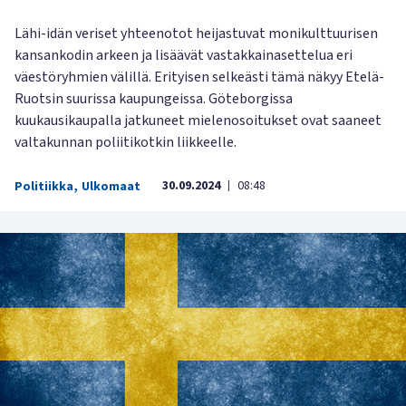
Lähi-idän veriset yhteenotot heijastuvat monikulttuurisen
kansankodin arkeen ja lisäävät vastakkainasettelua eri
väestöryhmien välillä. Erityisen selkeästi tämä näkyy Etelä-
Ruotsin suurissa kaupungeissa. Göteborgissa
kuukausikaupalla jatkuneet mielenosoitukset ovat saaneet
valtakunnan poliitikotkin liikkeelle.
30.09.2024
08:48
Politiikka
,
Ulkomaat
|