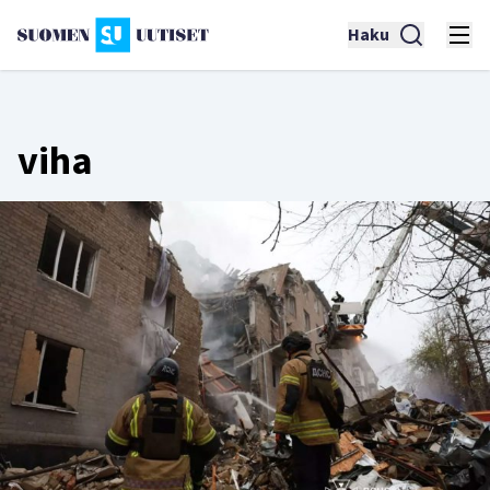
Haku
viha