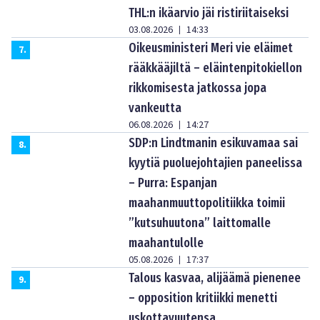
THL:n ikäarvio jäi ristiriitaiseksi
03.08.2026
14:33
|
Oikeusministeri Meri vie eläimet
7
.
rääkkääjiltä – eläintenpitokiellon
rikkomisesta jatkossa jopa
vankeutta
06.08.2026
14:27
|
SDP:n Lindtmanin esikuvamaa sai
8
.
kyytiä puoluejohtajien paneelissa
– Purra: Espanjan
maahanmuuttopolitiikka toimii
”kutsuhuutona” laittomalle
maahantulolle
05.08.2026
17:37
|
Talous kasvaa, alijäämä pienenee
9
.
– opposition kritiikki menetti
uskottavuutensa