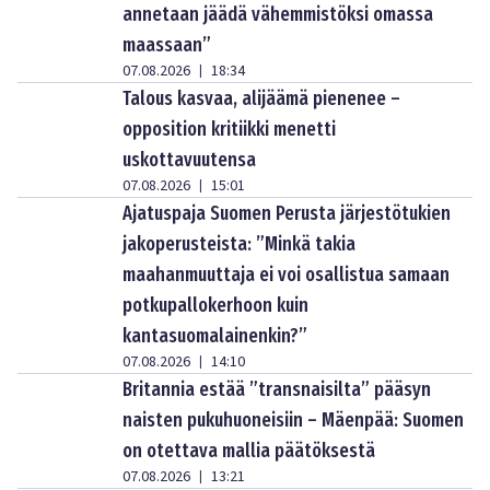
annetaan jäädä vähemmistöksi omassa
maassaan”
07.08.2026
18:34
|
Talous kasvaa, alijäämä pienenee –
opposition kritiikki menetti
uskottavuutensa
07.08.2026
15:01
|
Ajatuspaja Suomen Perusta järjestötukien
jakoperusteista: ”Minkä takia
maahanmuuttaja ei voi osallistua samaan
potkupallokerhoon kuin
kantasuomalainenkin?”
07.08.2026
14:10
|
Britannia estää ”transnaisilta” pääsyn
naisten pukuhuoneisiin – Mäenpää: Suomen
on otettava mallia päätöksestä
07.08.2026
13:21
|