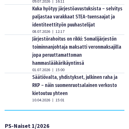
09.07.2026
16:11
|
Kuka hyötyy järjestöavustuksista – selvitys
paljastaa varakkaat STEA-tuensaajat ja
identiteettityön puuhastelijat
08.07.2026
12:17
|
Järjestörahoitus on rikki: Somalijärjestön
toiminnanjohtaja maksatti veronmaksajilla
jopa peruuttamattoman
hammaslääkärikäyntinsä
01.07.2026
15:00
|
Säätiövalta, yhdistykset, julkinen raha ja
RKP – näin suomenruotsalainen verkosto
kietoutuu yhteen
10.04.2026
15:01
|
PS-Naiset 1/2026