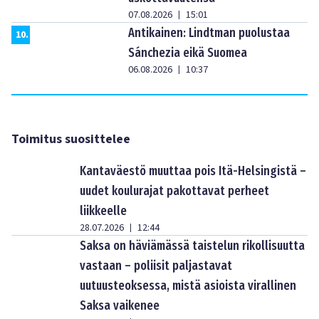
07.08.2026
15:01
|
Antikainen: Lindtman puolustaa
10
.
Sánchezia eikä Suomea
06.08.2026
10:37
|
Toimitus suosittelee
Kantaväestö muuttaa pois Itä-Helsingistä –
uudet koulurajat pakottavat perheet
liikkeelle
28.07.2026
12:44
|
Saksa on häviämässä taistelun rikollisuutta
vastaan – poliisit paljastavat
uutuusteoksessa, mistä asioista virallinen
Saksa vaikenee