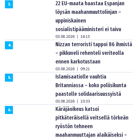
22 EU-maata haastaa Espanjan
3
.
löysän maahanmuuttolinjan –
uppiniskainen
sosialistipääministeri ei taivu
03.08.2026
16:15
|
Nizzan terroristi tappoi 86 ihmistä
4
.
– pikkuveli rehenteli veriteolla
ennen karkotustaan
03.08.2026
09:21
|
Islamisaatiolle vauhtia
5
.
Britanniassa – koko poliisikunta
paastolle solidaarisuussyistä
03.08.2026
10:33
|
Käräjäoikeus katsoi
6
.
pitkäteräisellä veitsellä törkeän
ryöstön tehneen
maahanmuuttajan alaikäiseksi –