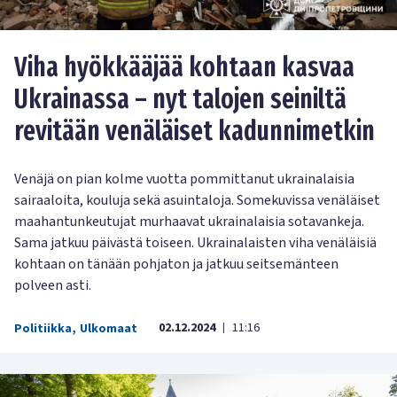
Viha hyökkääjää kohtaan kasvaa
Ukrainassa – nyt talojen seiniltä
revitään venäläiset kadunnimetkin
Venäjä on pian kolme vuotta pommittanut ukrainalaisia
sairaaloita, kouluja sekä asuintaloja. Somekuvissa venäläiset
maahantunkeutujat murhaavat ukrainalaisia sotavankeja.
Sama jatkuu päivästä toiseen. Ukrainalaisten viha venäläisiä
kohtaan on tänään pohjaton ja jatkuu seitsemänteen
polveen asti.
02.12.2024
11:16
Politiikka
,
Ulkomaat
|