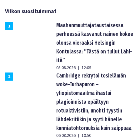
Viikon suosituimmat
Maahanmuuttajataustaisessa
1
.
perheessä kasvanut nainen kokee
olonsa vieraaksi Helsingin
Kontulassa: ”Tästä on tullut Lähi-
itä”
05.08.2026
12:09
|
Cambridge rekrytoi tosielämän
2
.
woke-Turhapuron –
yliopistomaailma ihastui
plagioinnista epäiltyyn
rotuaktivistiin, unohti tyystin
lähdekritiikin ja syyti hänelle
kunniatohtoruuksia kuin saippuaa
06.08.2026
10:50
|