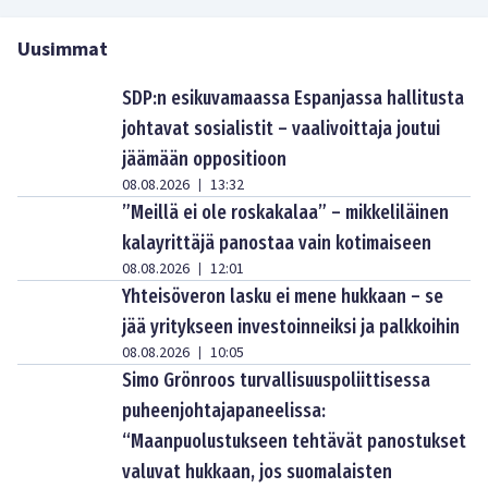
Uusimmat
SDP:n esikuvamaassa Espanjassa hallitusta
johtavat sosialistit – vaalivoittaja joutui
jäämään oppositioon
08.08.2026
13:32
|
”Meillä ei ole roskakalaa” – mikkeliläinen
kalayrittäjä panostaa vain kotimaiseen
08.08.2026
12:01
|
Yhteisöveron lasku ei mene hukkaan – se
jää yritykseen investoinneiksi ja palkkoihin
08.08.2026
10:05
|
Simo Grönroos turvallisuuspoliittisessa
puheenjohtajapaneelissa:
“Maanpuolustukseen tehtävät panostukset
valuvat hukkaan, jos suomalaisten