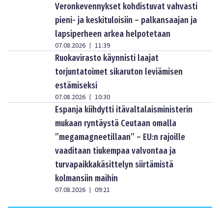
Veronkevennykset kohdistuvat vahvasti
pieni- ja keskituloisiin – palkansaajan ja
lapsiperheen arkea helpotetaan
07.08.2026
11:39
|
Ruokavirasto käynnisti laajat
torjuntatoimet sikaruton leviämisen
estämiseksi
07.08.2026
10:30
|
Espanja kiihdytti itävaltalaisministerin
mukaan ryntäystä Ceutaan omalla
”megamagneetillaan” – EU:n rajoille
vaaditaan tiukempaa valvontaa ja
turvapaikkakäsittelyn siirtämistä
kolmansiin maihin
07.08.2026
09:21
|