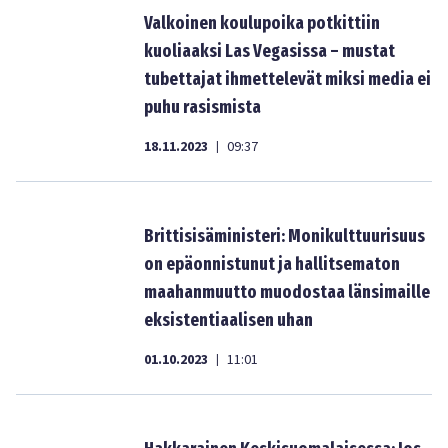
Valkoinen koulupoika potkittiin
kuoliaaksi Las Vegasissa – mustat
tubettajat ihmettelevät miksi media ei
puhu rasismista
18.11.2023
09:37
|
Brittisisäministeri: Monikulttuurisuus
on epäonnistunut ja hallitsematon
maahanmuutto muodostaa länsimaille
eksistentiaalisen uhan
01.10.2023
11:01
|