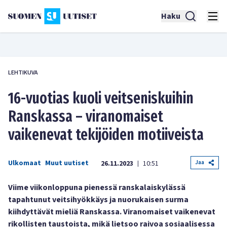
Haku
LEHTIKUVA
16-vuotias kuoli veitseniskuihin
Ranskassa – viranomaiset
vaikenevat tekijöiden motiiveista
Ulkomaat
Muut uutiset
Jaa
26.11.2023
10:51
|
Viime viikonloppuna pienessä ranskalaiskylässä
tapahtunut veitsihyökkäys ja nuorukaisen surma
kiihdyttävät mieliä Ranskassa. Viranomaiset vaikenevat
rikollisten taustoista, mikä lietsoo raivoa sosiaalisessa