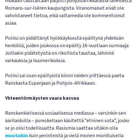
mukaan taustaltaan paljolti pohjoisafrikkalaisia läheisestä
Romans-sur-Isèren kaupungista. Viranomaiset eivät ole
vahvistaneet tietoa, eikä valtamedia ole kommentoinut
asiaa.
Poliisi on pidättänyt hyökkäyksestä epäiltynä yhdeksän
henkilöä, joiden joukossa on epäilty 16-vuotiaan surmaaja.
Joillakin pidätetyistä on rikollista taustaa, lähinnä
varkauksia ja huumerikoksia.
Poliisi sai osan epäillyistä kiinni näiden yrittäessä paeta
Ranskasta Espanjaan ja Pohjois-Afrikkaan.
Yhteentörmäysten vaara kasvaa
Ranskankielisessä sosiaalisessa mediassa – varsinkin sen
äärilaidoilla – pureskellaan käsitettä ”etninen sota”, josko
se jo olisi todellisuutta. Rasismia saattaa sitäkin olla
muutakin
kuin perinteistä ja vielä monen monituisella