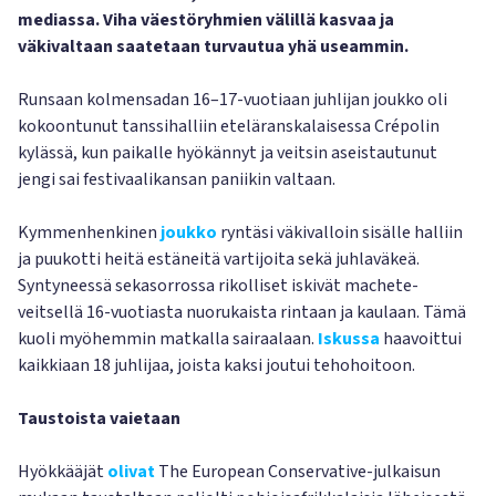
mediassa. Viha väestöryhmien välillä kasvaa ja
väkivaltaan saatetaan turvautua yhä useammin.
Runsaan kolmensadan 16–17-vuotiaan juhlijan joukko oli
kokoontunut tanssihalliin eteläranskalaisessa Crépolin
kylässä, kun paikalle hyökännyt ja veitsin aseistautunut
jengi sai festivaalikansan paniikin valtaan.
Kymmenhenkinen
joukko
ryntäsi väkivalloin sisälle halliin
ja puukotti heitä estäneitä vartijoita sekä juhlaväkeä.
Syntyneessä sekasorrossa rikolliset iskivät machete-
veitsellä 16-vuotiasta nuorukaista rintaan ja kaulaan. Tämä
kuoli myöhemmin matkalla sairaalaan.
Iskussa
haavoittui
kaikkiaan 18 juhlijaa, joista kaksi joutui tehohoitoon.
Taustoista vaietaan
Hyökkääjät
olivat
The European Conservative-julkaisun