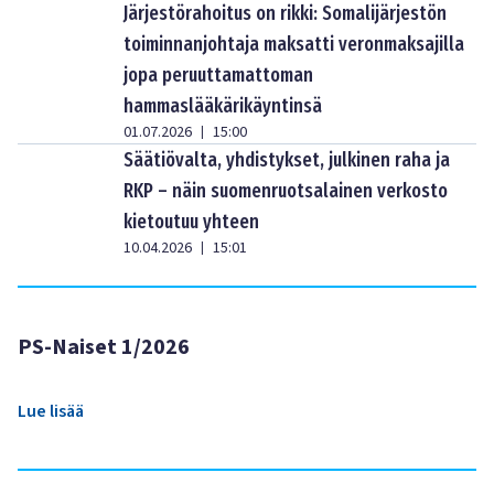
Järjestörahoitus on rikki: Somalijärjestön
toiminnanjohtaja maksatti veronmaksajilla
jopa peruuttamattoman
hammaslääkärikäyntinsä
01.07.2026
15:00
|
Säätiövalta, yhdistykset, julkinen raha ja
RKP – näin suomenruotsalainen verkosto
kietoutuu yhteen
10.04.2026
15:01
|
PS-Naiset 1/2026
Lue lisää