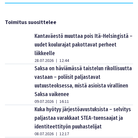
Toimitus suosittelee
Kantaväestö muuttaa pois Itä-Helsingistä –
uudet koulurajat pakottavat perheet
liikkeelle
28.07.2026
12:44
|
Saksa on häviämässä taistelun rikollisuutta
vastaan – poliisit paljastavat
uutuusteoksessa, mistä asioista virallinen
Saksa vaikenee
09.07.2026
16:11
|
Kuka hyötyy järjestöavustuksista – selvitys
paljastaa varakkaat STEA-tuensaajat ja
identiteettityön puuhastelijat
08.07.2026
12:17
|