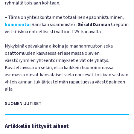
ryhmällä toisiaan kohtaan.
– Tämä on yhteiskuntamme totaalinen epäonnistuminen,
kommentoi
Ranskan sisäministeri
Gérald
Darman
Crépolin
veitsi-iskua enteellisesti valtion TV5-kanavalla.
Nykyisinä epävakaina aikoina ja maahanmuuton sekä
osattomuuden kasvaessa eri asemassa olevien
väestöryhmien yhteentörmäykset eivät ole yllätys.
Kuviteltavissa on sekin, että kaikkein huonoimmassa
asemassa olevat kansalaiset vielä nousevat toisiaan vastaan
yhteiskunnan tukijärjestelmän rapautuessa väestöpaineen
alla.
SUOMEN UUTISET
Artikkeliin liittyvät aiheet