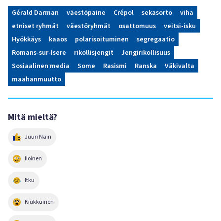
Gérald Darman
väestöpaine
Crépol
sekasorto
viha
etniset ryhmät
väestöryhmät
osattomuus
veitsi-isku
Hyökkäys
kaaos
polarisoituminen
segregaatio
Romans-sur-Isere
rikollisjengit
Jengirikollisuus
Sosiaalinen media
Some
Rasismi
Ranska
Väkivalta
maahanmuutto
Mitä mieltä?
Juuri Näin
Iloinen
Itku
Kiukkuinen