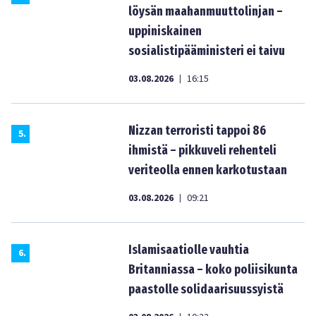
löysän maahanmuuttolinjan –
uppiniskainen
sosialistipääministeri ei taivu
03.08.2026
16:15
|
Nizzan terroristi tappoi 86
5
.
ihmistä – pikkuveli rehenteli
veriteolla ennen karkotustaan
03.08.2026
09:21
|
Islamisaatiolle vauhtia
6
.
Britanniassa – koko poliisikunta
paastolle solidaarisuussyistä