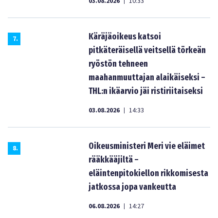
03.08.2026
10:33
|
Käräjäoikeus katsoi
7
.
pitkäteräisellä veitsellä törkeän
ryöstön tehneen
maahanmuuttajan alaikäiseksi –
THL:n ikäarvio jäi ristiriitaiseksi
03.08.2026
14:33
|
Oikeusministeri Meri vie eläimet
8
.
rääkkääjiltä –
eläintenpitokiellon rikkomisesta
jatkossa jopa vankeutta
06.08.2026
14:27
|