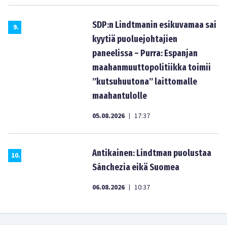
SDP:n Lindtmanin esikuvamaa sai
9
.
kyytiä puoluejohtajien
paneelissa – Purra: Espanjan
maahanmuuttopolitiikka toimii
”kutsuhuutona” laittomalle
maahantulolle
05.08.2026
17:37
|
Antikainen: Lindtman puolustaa
10
.
Sánchezia eikä Suomea
06.08.2026
10:37
|