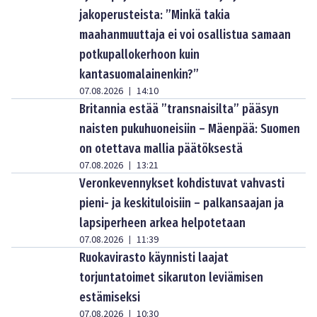
jakoperusteista: ”Minkä takia
maahanmuuttaja ei voi osallistua samaan
potkupallokerhoon kuin
kantasuomalainenkin?”
07.08.2026
14:10
|
Britannia estää ”transnaisilta” pääsyn
naisten pukuhuoneisiin – Mäenpää: Suomen
on otettava mallia päätöksestä
07.08.2026
13:21
|
Veronkevennykset kohdistuvat vahvasti
pieni- ja keskituloisiin – palkansaajan ja
lapsiperheen arkea helpotetaan
07.08.2026
11:39
|
Ruokavirasto käynnisti laajat
torjuntatoimet sikaruton leviämisen
estämiseksi
07.08.2026
10:30
|