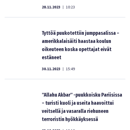
28.11.2023
10:23
|
Tyttöä puukotettiin jumppasalissa –
amerikkalaisäiti haastaa koulun
oikeuteen koska opettajat eivät
estäneet
30.11.2023
15:49
|
”Allahu Akbar” -puukkoisku Pariisissa
– turisti kuoli ja useita haavoittui
veitsellä ja vasaralla riehuneen
terroristin hyökkäyksessä