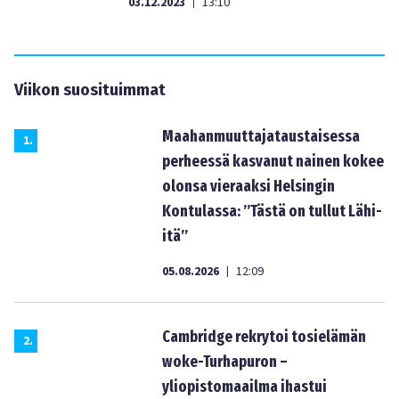
03.12.2023
13:10
|
Viikon suosituimmat
Maahanmuuttajataustaisessa
1
.
perheessä kasvanut nainen kokee
olonsa vieraaksi Helsingin
Kontulassa: ”Tästä on tullut Lähi-
itä”
05.08.2026
12:09
|
Cambridge rekrytoi tosielämän
2
.
woke-Turhapuron –
yliopistomaailma ihastui