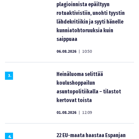
plagioinnista epäiltyyn
rotuaktivistiin, unohti tyystin
lähdekritiikin ja syyti hänelle
kunniatohtoruuksia kuin
saippuaa
06.08.2026
10:50
|
Heinäluoma selittää
3
.
koulushoppailun
asuntopolitiikalla – tilastot
kertovat toista
01.08.2026
12:09
|
22 EU-maata haastaa Espanjan
4
.