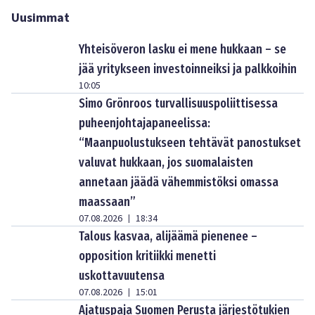
Uusimmat
Yhteisöveron lasku ei mene hukkaan – se
jää yritykseen investoinneiksi ja palkkoihin
10:05
Simo Grönroos turvallisuuspoliittisessa
puheenjohtajapaneelissa:
“Maanpuolustukseen tehtävät panostukset
valuvat hukkaan, jos suomalaisten
annetaan jäädä vähemmistöksi omassa
maassaan”
07.08.2026
18:34
|
Talous kasvaa, alijäämä pienenee –
opposition kritiikki menetti
uskottavuutensa
07.08.2026
15:01
|
Ajatuspaja Suomen Perusta järjestötukien