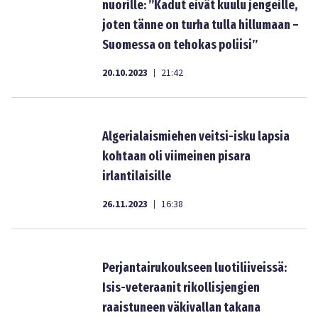
nuorille: ”Kadut eivät kuulu jengeille,
joten tänne on turha tulla hillumaan –
Suomessa on tehokas poliisi”
20.10.2023
21:42
|
Algerialaismiehen veitsi-isku lapsia
kohtaan oli viimeinen pisara
irlantilaisille
26.11.2023
16:38
|
Perjantairukoukseen luotiliiveissä:
Isis-veteraanit rikollisjengien
raaistuneen väkivallan takana