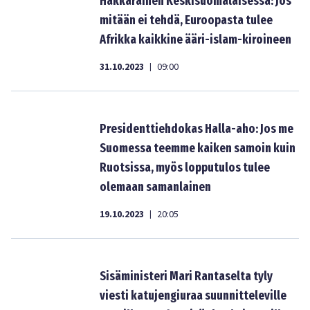
Hakkarainen Keskisuomalaisessa: Jos
mitään ei tehdä, Euroopasta tulee
Afrikka kaikkine ääri-islam-kiroineen
31.10.2023
09:00
|
Presidenttiehdokas Halla-aho: Jos me
Suomessa teemme kaiken samoin kuin
Ruotsissa, myös lopputulos tulee
olemaan samanlainen
19.10.2023
20:05
|
Sisäministeri Mari Rantaselta tyly
viesti katujengiuraa suunnitteleville