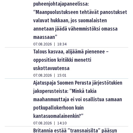
puheenjohtajapaneelissa:
“Maanpuolustukseen tehtävät panostukset
valuvat hukkaan, jos suomalaisten
annetaan jäädä vähemmistöksi omassa
maassaan”
07.08.2026
18:34
|
Talous kasvaa, alijäämä pienenee –
opposition kritiikki menetti
uskottavuutensa
07.08.2026
15:01
|
Ajatuspaja Suomen Perusta järjestötukien
jakoperusteista: ”Minkä takia
maahanmuuttaja ei voi osallistua samaan
potkupallokerhoon kuin
kantasuomalainenkin?”
07.08.2026
14:10
|
Britannia estää ”transnaisilta” pääsyn