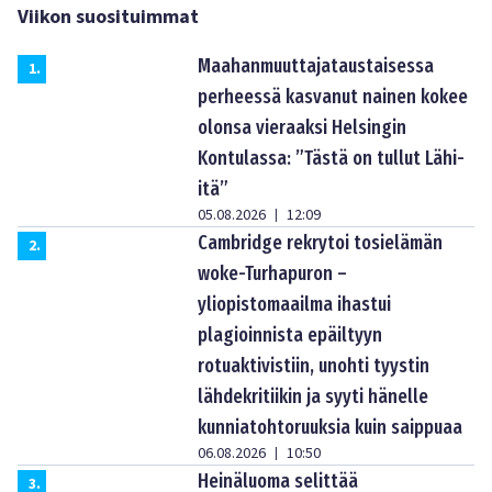
Viikon suosituimmat
Maahanmuuttajataustaisessa
1
.
perheessä kasvanut nainen kokee
olonsa vieraaksi Helsingin
Kontulassa: ”Tästä on tullut Lähi-
itä”
05.08.2026
12:09
|
Cambridge rekrytoi tosielämän
2
.
woke-Turhapuron –
yliopistomaailma ihastui
plagioinnista epäiltyyn
rotuaktivistiin, unohti tyystin
lähdekritiikin ja syyti hänelle
kunniatohtoruuksia kuin saippuaa
06.08.2026
10:50
|
Heinäluoma selittää
3
.