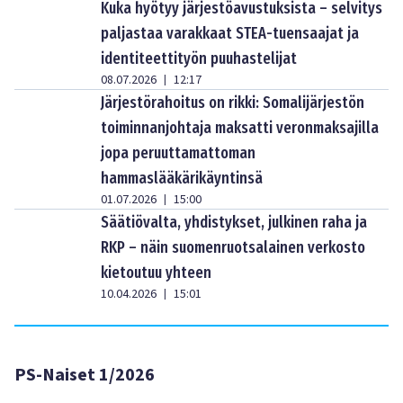
Kuka hyötyy järjestöavustuksista – selvitys
paljastaa varakkaat STEA-tuensaajat ja
identiteettityön puuhastelijat
08.07.2026
12:17
|
Järjestörahoitus on rikki: Somalijärjestön
toiminnanjohtaja maksatti veronmaksajilla
jopa peruuttamattoman
hammaslääkärikäyntinsä
01.07.2026
15:00
|
Säätiövalta, yhdistykset, julkinen raha ja
RKP – näin suomenruotsalainen verkosto
kietoutuu yhteen
10.04.2026
15:01
|
PS-Naiset 1/2026