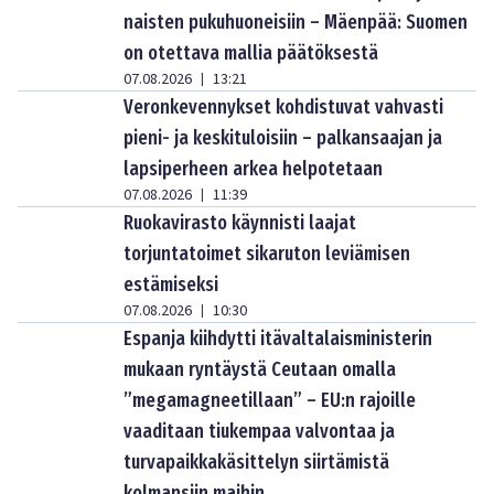
naisten pukuhuoneisiin – Mäenpää: Suomen
on otettava mallia päätöksestä
07.08.2026
13:21
|
Veronkevennykset kohdistuvat vahvasti
pieni- ja keskituloisiin – palkansaajan ja
lapsiperheen arkea helpotetaan
07.08.2026
11:39
|
Ruokavirasto käynnisti laajat
torjuntatoimet sikaruton leviämisen
estämiseksi
07.08.2026
10:30
|
Espanja kiihdytti itävaltalaisministerin
mukaan ryntäystä Ceutaan omalla
”megamagneetillaan” – EU:n rajoille
vaaditaan tiukempaa valvontaa ja
turvapaikkakäsittelyn siirtämistä
kolmansiin maihin