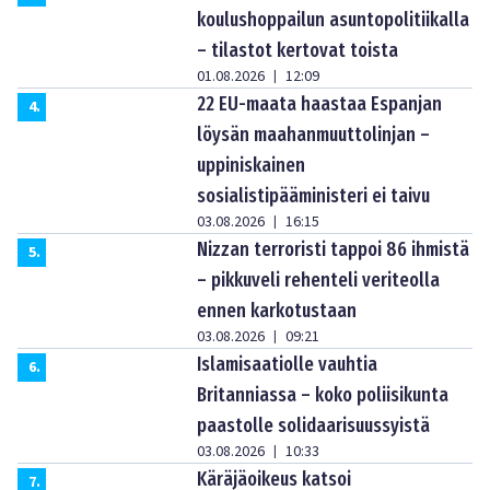
koulushoppailun asuntopolitiikalla
– tilastot kertovat toista
01.08.2026
12:09
|
22 EU-maata haastaa Espanjan
4
.
löysän maahanmuuttolinjan –
uppiniskainen
sosialistipääministeri ei taivu
03.08.2026
16:15
|
Nizzan terroristi tappoi 86 ihmistä
5
.
– pikkuveli rehenteli veriteolla
ennen karkotustaan
03.08.2026
09:21
|
Islamisaatiolle vauhtia
6
.
Britanniassa – koko poliisikunta
paastolle solidaarisuussyistä
03.08.2026
10:33
|
Käräjäoikeus katsoi
7
.