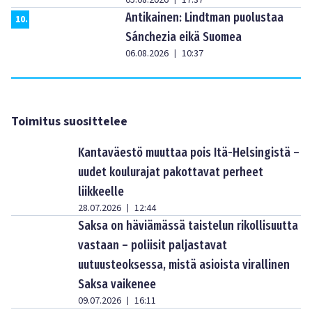
Antikainen: Lindtman puolustaa
10
.
Sánchezia eikä Suomea
06.08.2026
10:37
|
Toimitus suosittelee
Kantaväestö muuttaa pois Itä-Helsingistä –
uudet koulurajat pakottavat perheet
liikkeelle
28.07.2026
12:44
|
Saksa on häviämässä taistelun rikollisuutta
vastaan – poliisit paljastavat
uutuusteoksessa, mistä asioista virallinen
Saksa vaikenee
09.07.2026
16:11
|