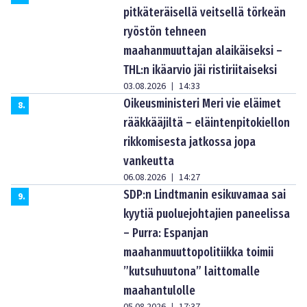
pitkäteräisellä veitsellä törkeän
ryöstön tehneen
maahanmuuttajan alaikäiseksi –
THL:n ikäarvio jäi ristiriitaiseksi
03.08.2026
14:33
|
Oikeusministeri Meri vie eläimet
8
.
rääkkääjiltä – eläintenpitokiellon
rikkomisesta jatkossa jopa
vankeutta
06.08.2026
14:27
|
SDP:n Lindtmanin esikuvamaa sai
9
.
kyytiä puoluejohtajien paneelissa
– Purra: Espanjan
maahanmuuttopolitiikka toimii
”kutsuhuutona” laittomalle
maahantulolle
05.08.2026
17:37
|