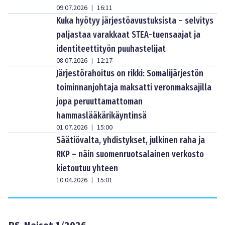
09.07.2026
16:11
|
Kuka hyötyy järjestöavustuksista – selvitys
paljastaa varakkaat STEA-tuensaajat ja
identiteettityön puuhastelijat
08.07.2026
12:17
|
Järjestörahoitus on rikki: Somalijärjestön
toiminnanjohtaja maksatti veronmaksajilla
jopa peruuttamattoman
hammaslääkärikäyntinsä
01.07.2026
15:00
|
Säätiövalta, yhdistykset, julkinen raha ja
RKP – näin suomenruotsalainen verkosto
kietoutuu yhteen
10.04.2026
15:01
|