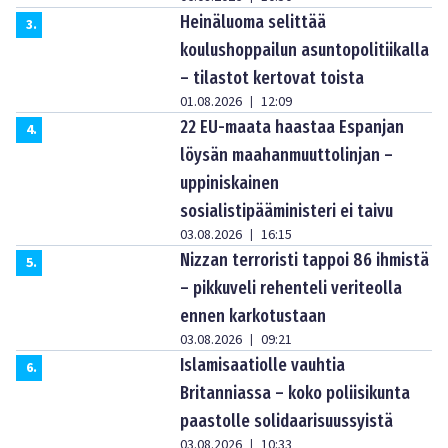
Heinäluoma selittää
3
.
koulushoppailun asuntopolitiikalla
– tilastot kertovat toista
01.08.2026
12:09
|
22 EU-maata haastaa Espanjan
4
.
löysän maahanmuuttolinjan –
uppiniskainen
sosialistipääministeri ei taivu
03.08.2026
16:15
|
Nizzan terroristi tappoi 86 ihmistä
5
.
– pikkuveli rehenteli veriteolla
ennen karkotustaan
03.08.2026
09:21
|
Islamisaatiolle vauhtia
6
.
Britanniassa – koko poliisikunta
paastolle solidaarisuussyistä
03.08.2026
10:33
|