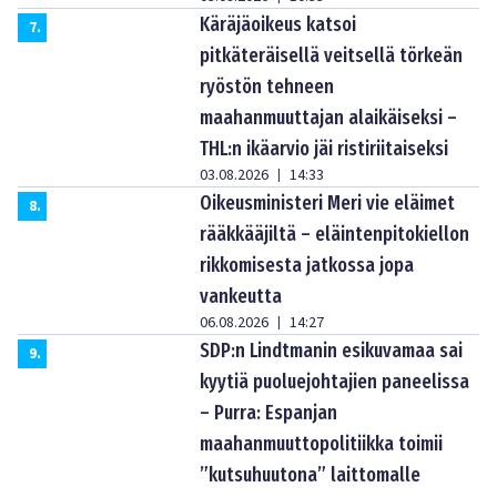
Käräjäoikeus katsoi
7
.
pitkäteräisellä veitsellä törkeän
ryöstön tehneen
maahanmuuttajan alaikäiseksi –
THL:n ikäarvio jäi ristiriitaiseksi
03.08.2026
14:33
|
Oikeusministeri Meri vie eläimet
8
.
rääkkääjiltä – eläintenpitokiellon
rikkomisesta jatkossa jopa
vankeutta
06.08.2026
14:27
|
SDP:n Lindtmanin esikuvamaa sai
9
.
kyytiä puoluejohtajien paneelissa
– Purra: Espanjan
maahanmuuttopolitiikka toimii
”kutsuhuutona” laittomalle