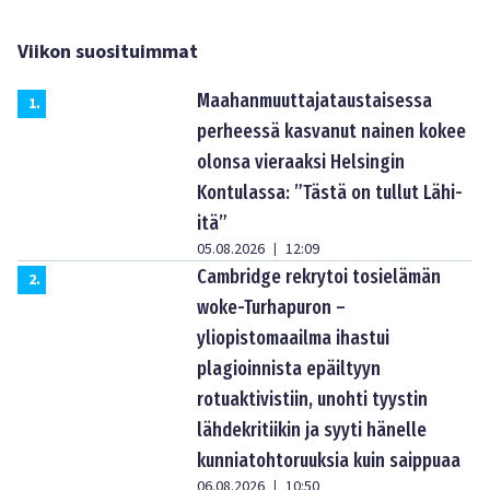
Viikon suosituimmat
Maahanmuuttajataustaisessa
1
.
perheessä kasvanut nainen kokee
olonsa vieraaksi Helsingin
Kontulassa: ”Tästä on tullut Lähi-
itä”
05.08.2026
12:09
|
Cambridge rekrytoi tosielämän
2
.
woke-Turhapuron –
yliopistomaailma ihastui
plagioinnista epäiltyyn
rotuaktivistiin, unohti tyystin
lähdekritiikin ja syyti hänelle
kunniatohtoruuksia kuin saippuaa
06.08.2026
10:50
|