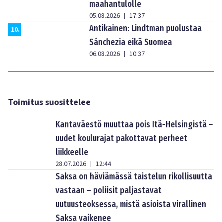
maahantulolle
05.08.2026
17:37
|
Antikainen: Lindtman puolustaa
10
.
Sánchezia eikä Suomea
06.08.2026
10:37
|
Toimitus suosittelee
Kantaväestö muuttaa pois Itä-Helsingistä –
uudet koulurajat pakottavat perheet
liikkeelle
28.07.2026
12:44
|
Saksa on häviämässä taistelun rikollisuutta
vastaan – poliisit paljastavat
uutuusteoksessa, mistä asioista virallinen
Saksa vaikenee