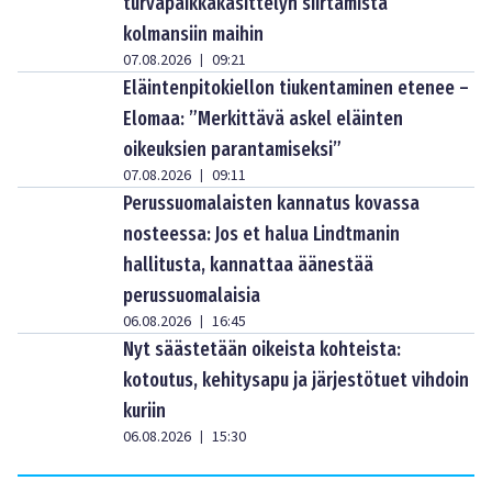
turvapaikkakäsittelyn siirtämistä
kolmansiin maihin
07.08.2026
09:21
|
Eläintenpitokiellon tiukentaminen etenee –
Elomaa: ”Merkittävä askel eläinten
oikeuksien parantamiseksi”
07.08.2026
09:11
|
Perussuomalaisten kannatus kovassa
nosteessa: Jos et halua Lindtmanin
hallitusta, kannattaa äänestää
perussuomalaisia
06.08.2026
16:45
|
Nyt säästetään oikeista kohteista:
kotoutus, kehitysapu ja järjestötuet vihdoin
kuriin
06.08.2026
15:30
|