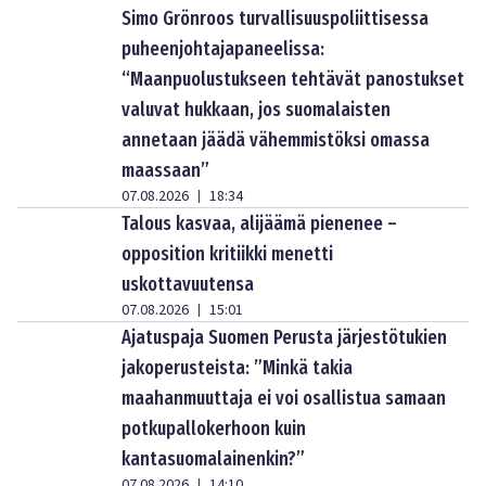
Simo Grönroos turvallisuuspoliittisessa
puheenjohtajapaneelissa:
“Maanpuolustukseen tehtävät panostukset
valuvat hukkaan, jos suomalaisten
annetaan jäädä vähemmistöksi omassa
maassaan”
07.08.2026
18:34
|
Talous kasvaa, alijäämä pienenee –
opposition kritiikki menetti
uskottavuutensa
07.08.2026
15:01
|
Ajatuspaja Suomen Perusta järjestötukien
jakoperusteista: ”Minkä takia
maahanmuuttaja ei voi osallistua samaan
potkupallokerhoon kuin
kantasuomalainenkin?”
07.08.2026
14:10
|