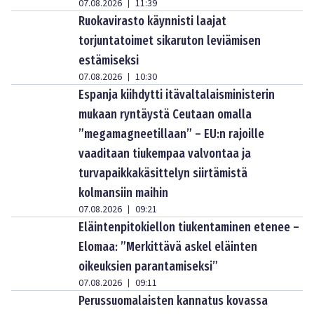
07.08.2026
11:39
|
Ruokavirasto käynnisti laajat
torjuntatoimet sikaruton leviämisen
estämiseksi
07.08.2026
10:30
|
Espanja kiihdytti itävaltalaisministerin
mukaan ryntäystä Ceutaan omalla
”megamagneetillaan” – EU:n rajoille
vaaditaan tiukempaa valvontaa ja
turvapaikkakäsittelyn siirtämistä
kolmansiin maihin
07.08.2026
09:21
|
Eläintenpitokiellon tiukentaminen etenee –
Elomaa: ”Merkittävä askel eläinten
oikeuksien parantamiseksi”
07.08.2026
09:11
|
Perussuomalaisten kannatus kovassa