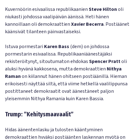
Kuvernöörin esivaalissa republikaanien
Steve Hilton
oli
niukasti johdossa vaalipäivän äänissä. Heti hänen
kannoillaan oli demokraattien
Xavier Becerra
. Postiäänet
käänsivät tilanteen päinvastaiseksi.
Istuva pormestari
Karen Bass
(dem) on johdossa
pormestarin esivaalissa. Republikaaniäänestäjäksi
rekisteröitynyt, sitoutumaton ehdokas
Spencer Pratt
oli
aluksi hyvänä kakkosena, mutta demokraattien
Nithya
Raman
on kiilannut hänen ohitseen postiäänillä. Hieman
erikoisesti näyttää siltä, että viime hetkellä vaalilippunsa
postittaneet demokraatit ovat äänestäneet paljon
yleisemmin Nithya Ramania kuin Karen Bassia.
Trump: ”Kehitysmaavaalit”
Hidas äänentenlasku ja tulosten kääntyminen
demokraattien hyväksi postiäänten laskennan myötä on