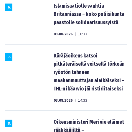
Islamisaatiolle vauhtia
6
.
Britanniassa – koko poliisikunta
paastolle solidaarisuussyistä
03.08.2026
10:33
|
Käräjäoikeus katsoi
7
.
pitkäteräisellä veitsellä törkeän
ryöstön tehneen
maahanmuuttajan alaikäiseksi –
THL:n ikäarvio jäi ristiriitaiseksi
03.08.2026
14:33
|
Oikeusministeri Meri vie eläimet
8
.
rääkkääjiltä –