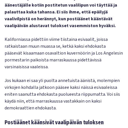
äänestäjälle kotiin postitetun vaalilipun voi täyttää ja
palauttaa kuka tahansa. Ei siis ihme, että epäilyjä
vaalivilpistä on herännyt, kun postiäänet kääntävät
vaalipäivän alustavat tulokset vasemmiston hyväksi.
Kaliforniassa pidettiin viime tiistaina esivaalit, joissa
ratkaistaan muun muassa se, ketkä kaksi ehdokasta
pääsevät kisaamaan osavaltion kuvernöörin ja Los Angelesin
pormestarin paikoista marraskuussa pidettävissä
varsinaisissa vaaleissa.
Jos kukaan ei saa yli puolta annetuista äänistä, molempien
virkojen kohdalla jatkoon pääsee kaksi näissä esivaaleissa
eniten saanutta ehdokasta puolueesta riippumatta. Voi siis
käydä niin, että marraskuussa vastakkain on kaksi
demokraattien ehdokasta.
Postiäänet käänsivät vaalipäivän tuloksen