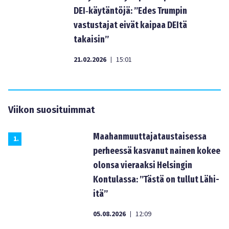
DEI‑käytäntöjä: ”Edes Trumpin
vastustajat eivät kaipaa DEItä
takaisin”
21.02.2026
15:01
|
Viikon suosituimmat
Maahanmuuttajataustaisessa
1
.
perheessä kasvanut nainen kokee
olonsa vieraaksi Helsingin
Kontulassa: ”Tästä on tullut Lähi-
itä”
05.08.2026
12:09
|