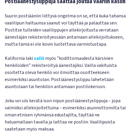
Postiäänestyslippuja saattaa joutua vääriin käsiin
Suurin postiääniin liittyvä ongelma on se, että kuka tahansa
vaalilipun haltuunsa saanut voi täyttää ja palauttaa sen.
Postitse tulleiden vaalilippujen allekirjoitusta verrataan
äänestäjän rekisteröityessään antamaan allekirjoitukseen,
mutta tämä ei ole kovin luotettava varmistustapa.
Kalifornia laki
sallii
myös ”kodittomuudesta kärsivien
henkilöiden” rekisteröityä äänestäjiksi. Vailla vakituista
osoitetta oleva henkilö voi ilmoittaa osoitteekseen
esimerkiksi asuntolan. Postiäänestyslippu lähetetään
asuntolaan tai henkilön antamaan postilokeroon.
Joku voi siis kerätä ison nipun postiäänestyslippuja – jopa
valmiiksi allekirjoitettuina – esimerkiksi asunnottomilta tai
oman etnisen ryhmänsä edustajilta, täyttää ne
haluamallaan tavalla ja laittaa ne postiin. Vaalilipuista
saatetaan myös maksaa.