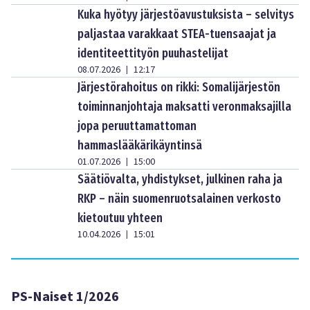
Kuka hyötyy järjestöavustuksista – selvitys
paljastaa varakkaat STEA-tuensaajat ja
identiteettityön puuhastelijat
08.07.2026
12:17
|
Järjestörahoitus on rikki: Somalijärjestön
toiminnanjohtaja maksatti veronmaksajilla
jopa peruuttamattoman
hammaslääkärikäyntinsä
01.07.2026
15:00
|
Säätiövalta, yhdistykset, julkinen raha ja
RKP – näin suomenruotsalainen verkosto
kietoutuu yhteen
10.04.2026
15:01
|
PS-Naiset 1/2026