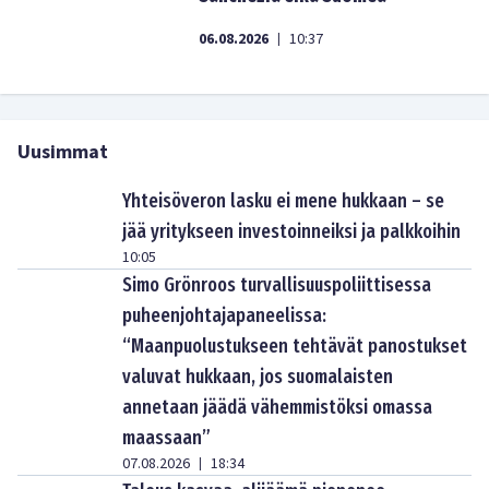
06.08.2026
10:37
|
Uusimmat
Yhteisöveron lasku ei mene hukkaan – se
jää yritykseen investoinneiksi ja palkkoihin
10:05
Simo Grönroos turvallisuuspoliittisessa
puheenjohtajapaneelissa:
“Maanpuolustukseen tehtävät panostukset
valuvat hukkaan, jos suomalaisten
annetaan jäädä vähemmistöksi omassa
maassaan”
07.08.2026
18:34
|