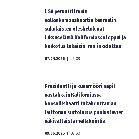
USA peruutti Iranin
vallankumouskaartin kenraalin
sukulaisten oleskeluluvat –
luksuselämä Kaliforniassa loppui ja
karkotus takaisin Iraniin odottaa
07.04.2026
21:09
|
Presidentti ja kuvernööri napit
vastakkain Kaliforniassa –
kansalliskaarti tukahduttaman
laittomia siirtolaisia puolustavien
väkivaltaista mellakointia
09.06.2025
08:50
|