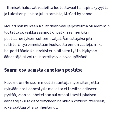
– Ihmiset haluavat vaaleilta luotettavuutta, läpinäkyvyyttä
ja tulosten pikaista julkistamista, McCarthy sanoo.
McCarthyn mukaan Kalifornian vaalijärjestelmä oli aiemmin
luotettava, vaikka säännöt olivatkin esimerkiksi
postiäänestyksen suhteen väljät. Äänestäjäksi piti
rekisteröityä viimeistään kuukautta ennen vaaleja, mikä
helpotti äänioikeusrekisterin pitäjien työtä. Nykyään
äänestäjäksi voi rekisteröityä vielä vaalipäivänä.
Suurin osa äänistä annetaan postitse
Kuvernööri Newsom muutti sääntöjä myös siten, että
nykyään postiäänestyslomaketta ei tarvitse erikseen
pyytää, vaan se lähetetään automaattisesti jokaisen
äänestäjäksi rekisteröityneen henkilön kotiosoitteeseen,
joka saattaa olla vanhentunut.