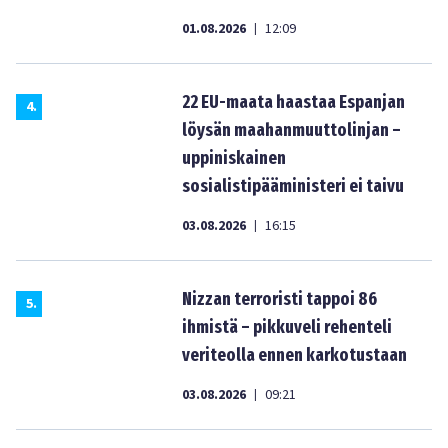
01.08.2026
12:09
|
22 EU-maata haastaa Espanjan
4
.
löysän maahanmuuttolinjan –
uppiniskainen
sosialistipääministeri ei taivu
03.08.2026
16:15
|
Nizzan terroristi tappoi 86
5
.
ihmistä – pikkuveli rehenteli
veriteolla ennen karkotustaan
03.08.2026
09:21
|