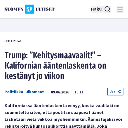
Haku
LEHTIKUVA
Trump: ”Kehitysmaavaalit!” –
Kalifornian ääntenlaskenta on
kestänyt jo viikon
Politiikka
Ulkomaat
Jaa
09.06.2026
18:11
|
Kaliforniassa ääntenlaskenta venyy, koska vaalilaki on
suunniteltu siten, että postitse saapuvat äänet
lasketaan vielä viikkoa myöhemminkin. Äänestäjäksi voi
rekisteröityä kuntosalikorttia näyttämällä. Joka