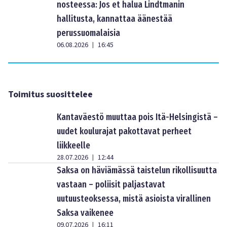
nosteessa: Jos et halua Lindtmanin
hallitusta, kannattaa äänestää
perussuomalaisia
06.08.2026
16:45
|
Toimitus suosittelee
Kantaväestö muuttaa pois Itä-Helsingistä –
uudet koulurajat pakottavat perheet
liikkeelle
28.07.2026
12:44
|
Saksa on häviämässä taistelun rikollisuutta
vastaan – poliisit paljastavat
uutuusteoksessa, mistä asioista virallinen
Saksa vaikenee
09.07.2026
16:11
|