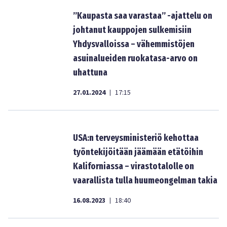
”Kaupasta saa varastaa” -ajattelu on
johtanut kauppojen sulkemisiin
Yhdysvalloissa – vähemmistöjen
asuinalueiden ruokatasa-arvo on
uhattuna
27.01.2024
17:15
|
USA:n terveysministeriö kehottaa
työntekijöitään jäämään etätöihin
Kaliforniassa – virastotalolle on
vaarallista tulla huumeongelman takia
16.08.2023
18:40
|