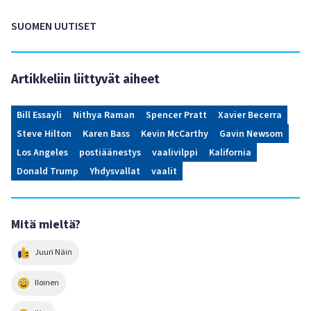
SUOMEN UUTISET
Artikkeliin liittyvät aiheet
Bill Essayli
Nithya Raman
Spencer Pratt
Xavier Becerra
Steve Hilton
Karen Bass
Kevin McCarthy
Gavin Newsom
Los Angeles
postiäänestys
vaalivilppi
Kalifornia
Donald Trump
Yhdysvallat
vaalit
Mitä mieltä?
Juuri Näin
Iloinen