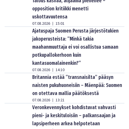
Talous kasvaa, alijäämä pienenee –
opposition kritiikki menetti
uskottavuutensa
07.08.2026
15:01
|
Ajatuspaja Suomen Perusta järjestötukien
jakoperusteista: ”Minkä takia
maahanmuuttaja ei voi osallistua samaan
potkupallokerhoon kuin
kantasuomalainenkin?”
07.08.2026
14:10
|
Britannia estää ”transnaisilta” pääsyn
naisten pukuhuoneisiin – Mäenpää: Suomen
on otettava mallia päätöksestä
07.08.2026
13:21
|
Veronkevennykset kohdistuvat vahvasti
pieni- ja keskituloisiin – palkansaajan ja
lapsiperheen arkea helpotetaan