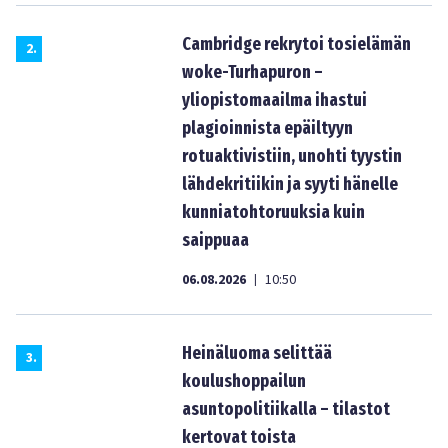
Cambridge rekrytoi tosielämän
2
.
woke-Turhapuron –
yliopistomaailma ihastui
plagioinnista epäiltyyn
rotuaktivistiin, unohti tyystin
lähdekritiikin ja syyti hänelle
kunniatohtoruuksia kuin
saippuaa
06.08.2026
10:50
|
Heinäluoma selittää
3
.
koulushoppailun
asuntopolitiikalla – tilastot
kertovat toista