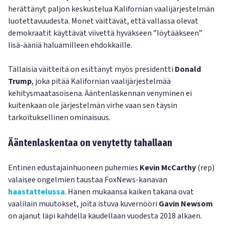
herättänyt paljon keskustelua Kalifornian vaalijärjestelmän
luotettavuudesta. Monet väittävät, että vallassa olevat
demokraatit käyttävät viivettä hyväkseen ”löytääkseen”
lisä-ääniä haluamilleen ehdokkaille.
Tällaisia väitteitä on esittänyt myös presidentti
Donald
Trump
, joka pitää Kalifornian vaalijärjestelmää
kehitysmaatasoisena. Ääntenlaskennan venyminen ei
kuitenkaan ole järjestelmän virhe vaan sen täysin
tarkoituksellinen ominaisuus.
Ääntenlaskentaa on venytetty tahallaan
Entinen edustajainhuoneen puhemies
Kevin McCarthy
(rep)
valaisee ongelmien taustaa FoxNews-kanavan
haastattelussa
. Hänen mukaansa kaiken takana ovat
vaalilain muutokset, joita istuva kuvernööri
Gavin Newsom
on ajanut läpi kahdella kaudellaan vuodesta 2018 alkaen.