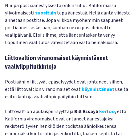
Niinpä postiäänestyksestä onkin tullut Kaliforniassa
ylivoimaisesti
suosituin
tapa äänestää. Neljä ääntä viidestä
annetaan postitse. Jopa viikkoa myöhemmin saapuneet
postiäänet lasketaan, kunhan ne on postileimattu
vaalipäivänä. Ei siis ihme, että ääntenlaskenta venyy.
Lopullinen vaalitulos vahvistetaan vasta heinäkuussa.
Liittovaltion viranomaiset käynnistäneet
vaalivilppitutkintoja
Postiääniin liittyvät epäselvyydet ovat johtaneet siihen,
että liittovaltion viranomaiset ovat
käynnistäneet
useita
esitutkintoja vaalivilppiepäilyihin liittyen.
Liittovaltion apulaispiirisyyttäjä
Bill Essayli
kertoo
, että
Kalifornia viranomaiset ovat antaneet äänestäjäksi
rekisteröityvien henkilöiden todistaa äänioikeutensa
esimerkiksi kuntosalin jäsenkortilla, lääkereseptillä tai