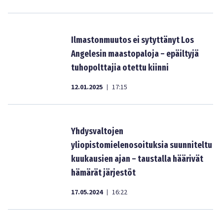
Ilmastonmuutos ei sytyttänyt Los
Angelesin maastopaloja – epäiltyjä
tuhopolttajia otettu kiinni
12.01.2025
17:15
|
Yhdysvaltojen
yliopistomielenosoituksia suunniteltu
kuukausien ajan – taustalla häärivät
hämärät järjestöt
17.05.2024
16:22
|