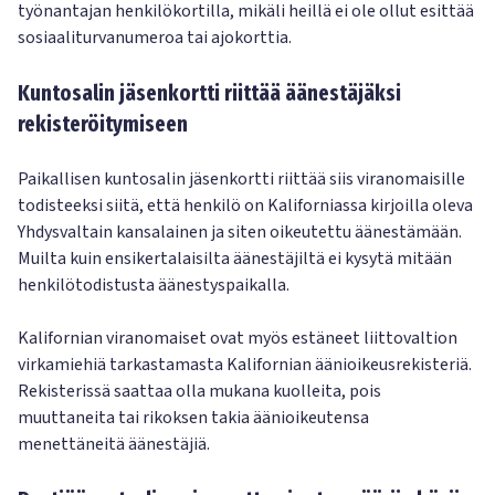
työnantajan henkilökortilla, mikäli heillä ei ole ollut esittää
sosiaaliturvanumeroa tai ajokorttia.
Kuntosalin jäsenkortti riittää äänestäjäksi
rekisteröitymiseen
Paikallisen kuntosalin jäsenkortti riittää siis viranomaisille
todisteeksi siitä, että henkilö on Kaliforniassa kirjoilla oleva
Yhdysvaltain kansalainen ja siten oikeutettu äänestämään.
Muilta kuin ensikertalaisilta äänestäjiltä ei kysytä mitään
henkilötodistusta äänestyspaikalla.
Kalifornian viranomaiset ovat myös estäneet liittovaltion
virkamiehiä tarkastamasta Kalifornian äänioikeusrekisteriä.
Rekisterissä saattaa olla mukana kuolleita, pois
muuttaneita tai rikoksen takia äänioikeutensa
menettäneitä äänestäjiä.