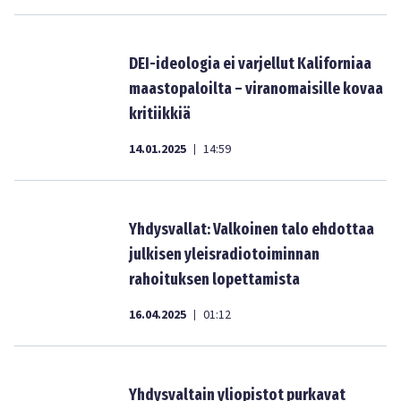
DEI-ideologia ei varjellut Kaliforniaa
maastopaloilta – viranomaisille kovaa
kritiikkiä
14.01.2025
14:59
|
Yhdysvallat: Valkoinen talo ehdottaa
julkisen yleisradiotoiminnan
rahoituksen lopettamista
16.04.2025
01:12
|
Yhdysvaltain yliopistot purkavat