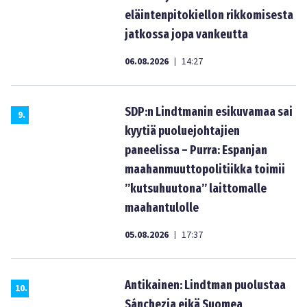
eläintenpitokiellon rikkomisesta
jatkossa jopa vankeutta
06.08.2026
14:27
|
SDP:n Lindtmanin esikuvamaa sai
9
.
kyytiä puoluejohtajien
paneelissa – Purra: Espanjan
maahanmuuttopolitiikka toimii
”kutsuhuutona” laittomalle
maahantulolle
05.08.2026
17:37
|
Antikainen: Lindtman puolustaa
10
.
Sánchezia eikä Suomea